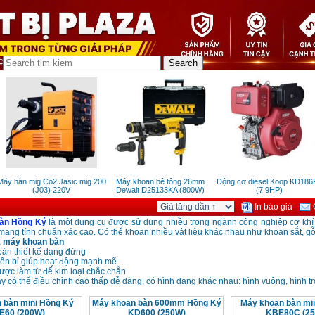
y hàn mig Co2 Jasic mig 200
Máy khoan bê tông 26mm
Động cơ diesel Koop KD186F
(J03) 220V
Dewalt D25133KA (800W)
(7.9HP)
In báo giá
G
àn
Hồng Ký
là một dụng cụ được sử dụng nhiều trong ngành công nghiệp cơ khí
mang tính chuẩn xác cao. Có thể khoan nhiều vật liệu khác nhau như khoan sắt, gỗ.
a
máy khoan bàn
bàn thiết kế dạng đứng
bền bỉ giúp hoạt động mạnh mẽ
ược làm từ đế kim loại chắc chắn
y có thể điều chỉnh cao thấp dễ dàng, có hình dạng khác nhau: hình vuông, hình t
 bàn mini Hồng Ký
Máy khoan bàn 600mm Hồng Ký
Máy khoan bàn mi
E60 (200W)
KD600 (250W)
KBE80C (2