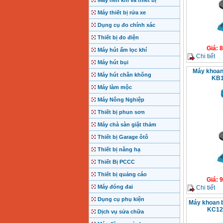
Máy nén khí và thiết bị
Máy thiết bị rửa xe
Dụng cụ đo chính xác
Thiết bị đo điện
Giá
:
8
Máy hút ẩm lọc khí
Chi tiết
Máy hút bụi
Máy khoan
Máy hút chân không
KB1
Máy làm mộc
Máy Nông Nghiệp
Thiết bị phun sơn
Máy chà sàn giặt thảm
Thiết bị Garage ôtô
Thiết bị nâng hạ
Thiết Bị PCCC
Thiết bị quảng cáo
Giá
:
9
Máy đóng đai
Chi tiết
Dụng cụ phụ kiện
Máy khoan 
KC12 
Dịch vụ sửa chữa