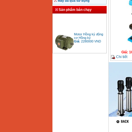
Máy đã qua sử dụng
Sản phẩm bán chạy
Motor Hồng ký động
cơ Hồng ký
Giá
:
2280000
VND
Giá
:
1
Chi tiết
Bảng giá động cơ
diesel đầu nổ diesel
Giá
:
6500000
VND
Bảng giá mũi khoan
rút lõi bê tông
Giá
:
330000
VND
Máy khoan Bosch đa
năng GBH 2-26DRE
(800W)
Giá
:
3980000
VND
Máy cưa xích chạy