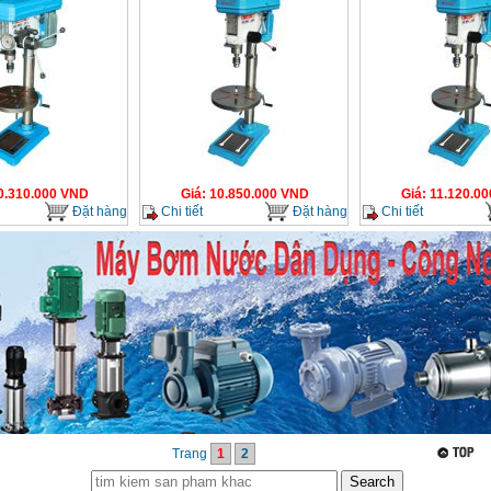
0.310.000
VND
Giá
:
10.850.000
VND
Giá
:
11.120.00
Đặt hàng
Chi tiết
Đặt hàng
Chi tiết
Trang
1
2