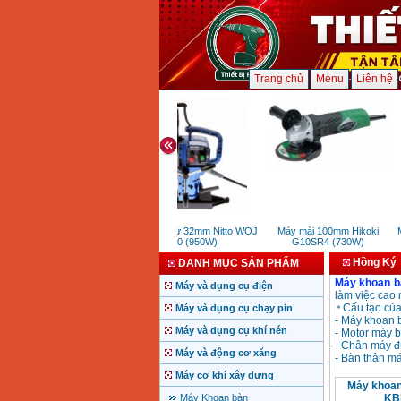
Trang chủ
Menu
Liên hệ
Máy khoan từ 32mm Nitto WOJ
Máy mài 100mm Hikoki
Má
3200 (950W)
G10SR4 (730W)
Hồng Ký
DANH MỤC SẢN PHẨM
Máy khoan b
Máy và dụng cụ điện
làm việc cao 
Cấu tạo củ
Máy và dụng cụ chạy pin
*
- Máy khoan 
Máy và dụng cụ khí nén
- Motor máy 
- Chân máy đ
Máy và động cơ xăng
- Bàn thân má
Máy cơ khí xây dựng
Máy khoan
Máy Khoan bàn
KB