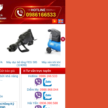
A
Máy đục bê tông FEG 585
Máy nén khí không dầu ABAC
Máy xịt rửa Hyundai HRX
(1240W)
OM015 (1.5HP)
(1500W)
ửi báo giá
Tư vấn trực tuyến
 bởi khả năng
Hotline
: 0986.166.533
..
Diễm My
: 0988.968.044
ròn
Hải Yến
: 0936.390.588
ni Hồng Ký
50W)