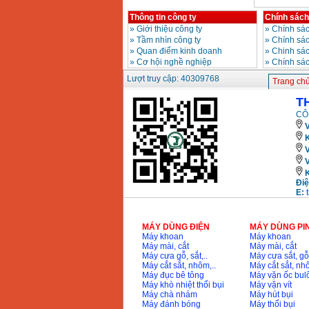
xăng Stihl MS661
Giá
:
29900000
VND
Thông tin công ty
Chính sách
»
Giới thiệu công ty
»
Chính sác
»
Tầm nhìn công ty
»
Chính sá
Máy cắt góc đa năng
»
Quan điểm kinh doanh
»
Chinh sác
Makita LS1019L
(1510W)
»
Cơ hội nghề nghiệp
»
Chính sá
Giá
:
14068000
VND
Lượt truy cập: 40309768
Trang ch
T
Bộ máy khoan 100
CÔ
chi tiết Bosch GSB
13RE (650W)
V
Giá
:
2200000
VND
K
Điệ
Máy khoan Bosch
GSB 16RE (750W)
E:
Giá
:
1850000
VND
MÁY DÙNG ĐIỆN
MÁY DÙNG PI
Động cơ xăng Honda
Máy khoan
Máy khoan
GX160 (5.5HP)
Máy mài, cắt
Máy mài, cắt
Giá
:
7200000
VND
Máy cưa gỗ, sắt,..
Máy cưa sắt, gỗ,
Máy cắt sắt, nhôm,..
Máy cắt sắt, nhô
Máy đục bê tông
Máy vặn ốc bul
Máy khò nhiệt thổi bụi
Máy vặn vít
Máy chà nhám
Máy hút bụi
Máy mài 100mm
Máy đánh bóng
Máy thổi bụi
Makita 9553B (710W)