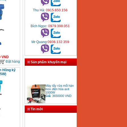
Thu Hà
: 0915.650.156
Bích Ngọc
: 0979.398.051
Mr Quang
:0936.132.359
0
VND
Đặt hàng
Sản phẩm khuyến mại
m Hồng ký
75W)
Máy tẩy rửa mối hàn
inox điện hóa axit
1000W
Giá
:
3650000
VND
Tin mới
Bảng giá mũi khoan
rút lõi bê tông
Giá
:
330000
VND