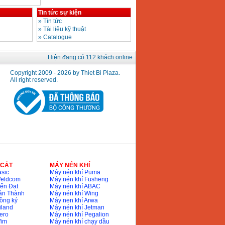
Tin tức sự kiện
»
Tin tức
»
Tài liệu kỹ thuật
»
Catalogue
Hiện đang có 112 khách online
Copyright 2009 - 2026 by Thiet Bi Plaza.
All right reserved.
 CẮT
MÁY NÉN KHÍ
sic
Máy nén khí Puma
Weldcom
Máy nén khí Fusheng
ến Đạt
Máy nén khí ABAC
ân Thành
Máy nén khí Wing
ồng ký
Máy nen khí Arwa
iland
Máy nén khí Jetman
ero
Máy nén khí Pegalion
Wim
Máy nén khí chạy dầu