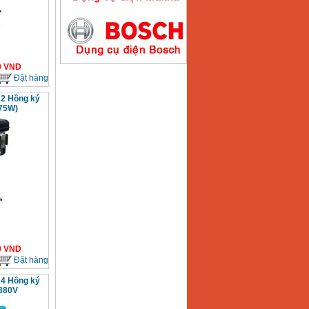
Máy hàn que điện tử
Hồng ký HK200E
0
VND
Giá
:
4100000
VND
Đặt hàng
2 Hồng ký
75W)
Máy hàn que điện tử
Hồng Ký HK200N
Giá
:
2870000
VND
Máy bơm nước
Koshin SEV 50X
Giá
:
5750000
VND
0
VND
Đặt hàng
4 Hồng ký
380V