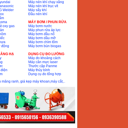
yundai
Máy nén khí chạy xăng
anasonic
Máy nén khí trục vít
G Welder
Máy sấy khí
nox
Đầu nén khí
bấm
lasma
MÁY BƠM / PHUN RỬA
t oxy gas
Máy bơm nước
hàn
Máy phun rửa áp lực
nhôm
Máy bơm đầu nổ
iếc
Máy bơm dầu mỡ
hựa
Máy bơm chìm tõm
ự động
Máy bơm bùn biogas
 NÂNG HẠ
DỤNG CỤ ĐO LƯỜNG
y
Máy đo khoảng cách
ng
Máy cân mực laser
ực
Thước cặp Panme
 điện
Máy thủy bình
ôm
Dụng cụ đo tổng hợp
ầu măng ranh, giá kẹp máy khoan,máy cắt,..