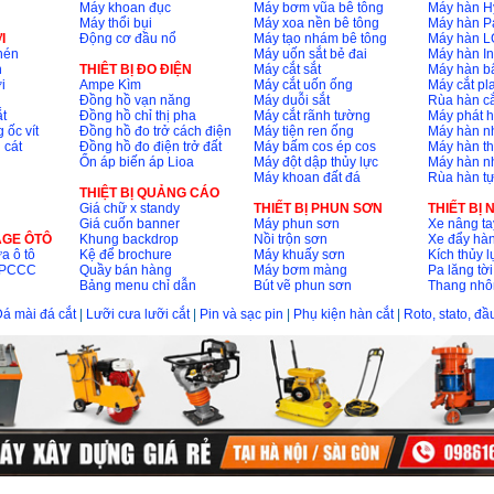
Máy khoan đục
Máy bơm vũa bê tông
Máy hàn H
Máy thổi bụi
Máy xoa nền bê tông
Máy hàn P
I
Động cơ đầu nổ
Máy tạo nhám bê tông
Máy hàn L
nén
Máy uốn sắt bẻ đai
Máy hàn I
n
THIÊT BỊ ĐO ĐIỆN
Máy cắt sắt
Máy hàn 
i
Ampe Kìm
Máy cắt uốn ống
Máy cắt p
Đồng hồ vạn năng
Máy duỗi sắt
Rùa hàn cắ
t
Đồng hồ chỉ thị pha
Máy cắt rãnh tường
Máy phát 
 ốc vít
Đồng hồ đo trở cách điện
Máy tiện ren ống
Máy hàn 
 cát
Đồng hồ đo điện trở đất
Máy bấm cos ép cos
Máy hàn th
Ổn áp biến áp Lioa
Máy đột dập thủy lực
Máy hàn n
Máy khoan đất đá
Rùa hàn t
THIỆT BỊ QUẢNG CÁO
Giá chữ x standy
THIẾT BỊ PHUN SƠN
THIẾT BỊ
Giá cuốn banner
Máy phun sơn
Xe nâng ta
AGE ÔTÔ
Khung backdrop
Nồi trộn sơn
Xe đẩy hà
a ô tô
Kệ để brochure
Máy khuấy sơn
Kích thủy l
ộ PCCC
Quầy bán hàng
Máy bơm màng
Pa lăng tời
Bảng menu chỉ dẫn
Bút vẽ phun sơn
Thang nh
á mài đá cắt
|
Lưỡi cưa lưỡi cắt
|
Pin và sạc pin
|
Phụ kiện hàn cắt
|
Roto, stato, đ