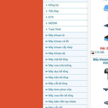
Hồng Ký
Tiến Đạt
KTK
WDDM
Tupa Tank
Máy khoan từ
Máy khoan rút lõi
Máy khoan cấy thép
Giá
:
2
Chi tiết
Máy khoan đá
Máy mài bê tông
Máy khoan
KD8
Máy xoa chà tường
Máy đục bê tông
Máy trộn bê tông
Máy cắt bê tông
Máy bơm phun vữa
Máy xoa nền bê tông
Máy băm nền tạo nhám
Máy cắt sắt