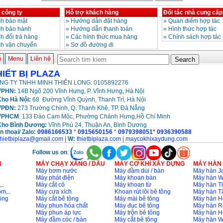
 công ty
Hỗ trợ khách hàng
Đối tác nhà cung cấp
h bảo mật
»
Hướng dẫn đặt hàng
»
Quan điểm hợp tác
ch bảo hành
»
Hướng dẫn thanh toán
»
Hình thức hợp tác
h đổi trả hàng
»
Các hình thức mua hàng
»
Chính sách hợp tác
ch vận chuyển
»
Sơ đồ đường đi
ủ
Menu
Liên hệ
HIẾT BỊ PLAZA
NG TY TNHH MINH THIÊN LONG: 0105892276
PHN:
14B Ngõ 200 Vĩnh Hưng, P. Vĩnh Hưng, Hà Nội
ho Hà Nội:
68 Đường Vĩnh Quỳnh, Thanh Trì, Hà Nội
VPĐN:
273 Trường Chinh, Q. Thanh Khê, TP. Đà Nẵng
VPHCM
: 133 Đào Cam Mộc, Phường Chánh Hưng,Hồ Chí Minh
Kho
Bình Dương:
Vĩnh Phú 24, Thuận An, Bình Dương
n thoại/ Zalo:
0986166533
*
0915650156
*
0979398051
*
0936390588
thietbiplaza@gmail.com
|
W:
thietbiplaza.com
|
maycokhixaydung.com
Follow us on
:
N
MÁY CHẠY XĂNG / DẦU
MÁY CƠ KHÍ XÂY DỰNG
MÁY HÀN
Máy bơm nước
Máy đầm dùi / bàn
Máy hàn Ja
Máy phát điện
Máy khoan bàn
Máy hàn 
..
Máy cắt cỏ
Máy khoan từ
Máy hàn Ti
m,..
Máy cưa xích
Khoan rút lõi bê tông
Máy hàn T
ông
Máy cắt bê tông
Máy mài bê tông
Máy hàn H
Máy phun hóa chất
Máy đục bê tông
Máy hàn R
Máy phun áp lực
Máy trộn bê tông
Máy hàn H
Máy đầm cóc / bàn
Máy cắt bê tông
Máy hàn 