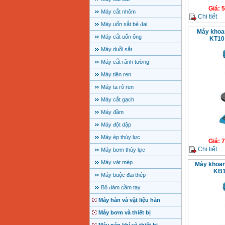
Giá
:
5
Máy cắt nhôm
Chi tiết
Máy uốn sắt bẻ đai
Máy khoa
Máy cắt uốn ống
KT10 
Máy duỗi sắt
Máy cắt rãnh tường
Máy tiện ren
Máy ta rô ren
Máy cắt gạch
Máy đầm
Máy đột dập
Máy ép thủy lực
Giá
:
7
Chi tiết
Máy bơm thủy lực
Máy vát mép
Máy khoan
KB1
Máy buộc đai thép
Bộ đàm cầm tay
Máy hàn và vật liệu hàn
Máy bơm và thiết bị