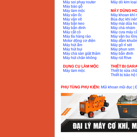
Máy soi phay router
Máy dò kim loại
Giá
:
1296000
VND
Máy bào gỗ
Máy làm mộc
MÁY DÙNG HƠ
Máy vặn ốc
Máy khoan khí 
Máy vặn vít
Búa đục khí né
Máy bắn keo
Máy mài dũa hơ
Máy bắn đinh
Máy chà nhám
Máy cắt cỏ
Máy cưa máy cắ
Máy tỉa hàng rào
Máy vặn bu lông
Motor động cơ điện
Máy đầm khuôn
Máy hút ẩm
Máy gõ rỉ sét
Máy hút bụi
Máy phun sơn
Máy chà sàn giặt thảm
Máy bắn đinh
Máy hút chân không
Máy rút Rive
DỤNG CỤ LÀM MỘC
THIÊT BỊ GAR
Máy làm mộc
Thiết bị sửa chữ
Thiết bị bảo h
PHỤ TÙNG PHỤ KIỆN:
Mũi khoan mũi đục
|
Đ