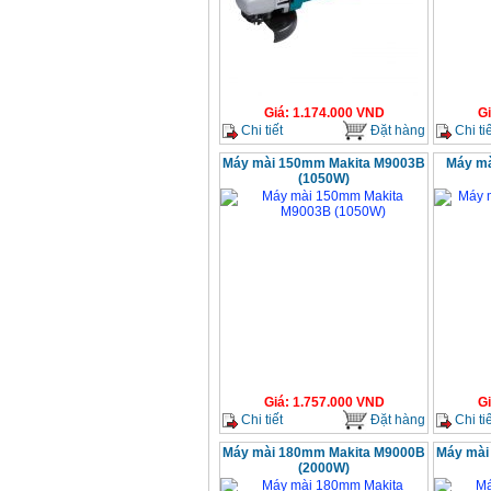
Giá
:
1.174.000
VND
G
Chi tiết
Đặt hàng
Chi tiế
Máy mài 150mm Makita M9003B
Máy m
(1050W)
Giá
:
1.757.000
VND
G
Chi tiết
Đặt hàng
Chi tiế
Máy mài 180mm Makita M9000B
Máy mài
(2000W)