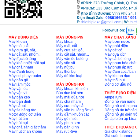
VPĐN:
273 Trường Chinh, Q. Tha
VPHCM
: 133 Đào Cam Mộc, Phư
Kho
Bình Dương:
Vĩnh Phú 24, 
Điện thoại/ Zalo:
0986166533
*
091
E:
thietbiplaza@gmail.com
|
W:
thie
Follow us on
:
MÁY DÙNG ĐIỆN
MÁY DÙNG PIN
MÁY CHẠY XĂNG 
Máy khoan
Máy khoan
Máy bơm nước
Máy mài, cắt
Máy mài, cắt
Máy phát điện
Máy cưa gỗ, sắt,..
Máy cưa sắt, gỗ,..
Máy cắt cỏ
Máy cắt sắt, nhôm,..
Máy cắt sắt, nhôm,..
Máy cưa xích
Máy đục bê tông
Máy vặn ốc bulông
Máy cắt bê tông
Máy khò nhiệt thổi bụi
Máy vặn vít
Máy phun hóa chất
Máy chà nhám
Máy hút bụi
Máy phun áp lực
Máy đánh bóng
Máy thổi bụi
Máy đầm cóc / bàn
Máy soi phay router
Máy dò kim loại
Máy khoan đục
Máy bào gỗ
Máy thổi bụi
Máy làm mộc
MÁY DÙNG HƠI
Động cơ đầu nổ
Máy vặn ốc
Máy khoan khí nén
Máy vặn vít
Búa đục khí nén
THIÊT BỊ ĐO ĐIỆN
Máy bắn keo
Máy mài dũa hơi
Ampe Kìm
Máy bắn đinh
Máy chà nhám
Đồng hồ vạn năng
Máy cắt cỏ
Máy cưa máy cắt
Đồng hồ chỉ thị ph
Máy tỉa hàng rào
Máy vặn bu lông ốc vít
Đồng hồ đo trở các
Motor động cơ điện
Máy đầm khuôn cát
Đồng hồ đo điện tr
Máy hút ẩm
Máy gõ rỉ sét
Ổn áp biến áp Lioa
Máy hút bụi
Máy phun sơn
Máy chà sàn giặt thảm
Máy bắn đinh
THIỆT BỊ QUẢNG
Máy hút chân không
Máy rút Rive
Giá chữ x standy
Giá cuốn banner