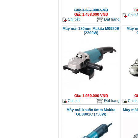
Giá
:
1.587.000
VND
G
Giá
:
1.458.000
VND
Chi tiế
Chi tiết
Đặt hàng
Máy mài 180mm Makita M0920B
Máy m
(2200W)
Giá
:
1.950.000
VND
G
Chi tiết
Đặt hàng
Chi tiế
Máy mài khuôn 6mm Makita
Máy mài
GD0801C (750W)