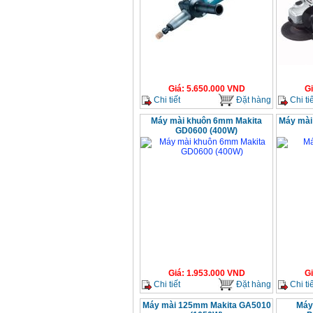
Giá
:
5.650.000
VND
G
Chi tiết
Đặt hàng
Chi tiế
Máy mài khuôn 6mm Makita
Máy mài
GD0600 (400W)
Giá
:
1.953.000
VND
G
Chi tiết
Đặt hàng
Chi tiế
Máy mài 125mm Makita GA5010
Máy 