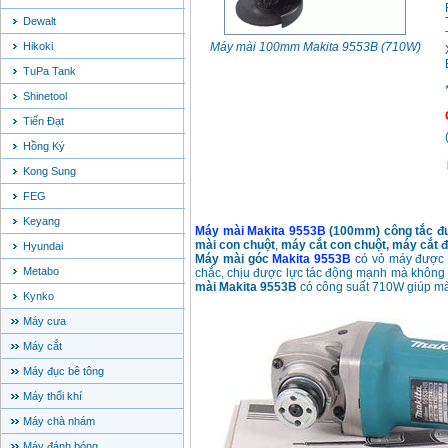
Dewalt
Hikoki
Máy mài 100mm Makita 9553B (710W)
TuPa Tank
Shinetool
Tiến Đạt
Hồng Ký
Kong Sung
FEG
Keyang
Máy mài Makita 9553B
(100mm) công tắc đ
mài con chuột
,
máy cắt con chuột,
máy cắt đ
Hyundai
Máy mài góc
Makita 9553B
c
ó vỏ máy được 
Metabo
chắc, chịu được lực tác động mạnh mà không
mài Makita 9553B
có công suất 710W giúp mài
Kynko
Máy cưa
Máy cắt
Máy đục bê tông
Máy thổi khí
Máy chà nhám
Máy đánh bóng