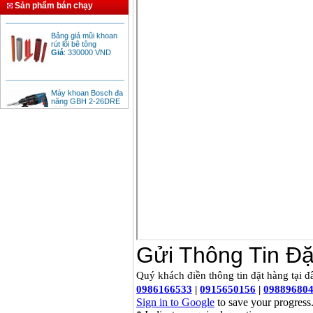
Sản phẩm bán chạy
Bảng giá mũi khoan
rút lõi bê tông
Giá
:
330000
VND
Máy khoan Bosch đa
năng GBH 2-26DRE
(800W)
Giá
:
3980000
VND
Máy cưa xích chạy
xăng Stihl MS661
Giá
:
29900000
VND
Máy cắt góc đa năng
Makita LS1019L
(1510W)
Giá
:
14068000
VND
Bộ máy khoan 100
chi tiết Bosch GSB
13RE (650W)
Giá
:
2200000
VND