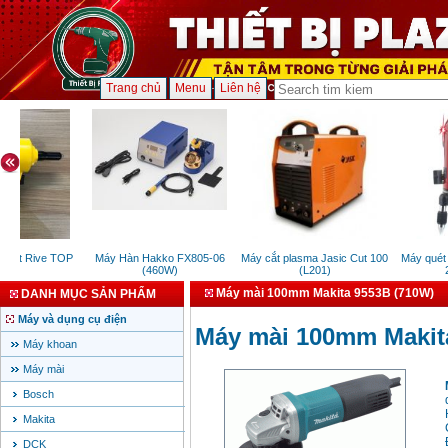
Trang chủ
Menu
Liên hệ
rút Rive TOP
Máy Hàn Hakko FX805-06
Máy cắt plasma Jasic Cut 100
Máy quét ti
(460W)
(L201)
22
Máy mài 100mm Makita 9553B (710W)
DANH MỤC SẢN PHẨM
Máy và dụng cụ điện
Máy mài 100mm Makit
Máy khoan
Máy mài
Bosch
Makita
DCK