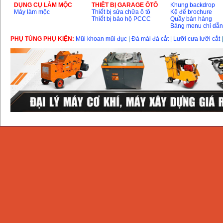
DỤNG CỤ LÀM MỘC
THIÊT BỊ GARAGE ÔTÔ
Khung backdrop
Máy làm mộc
Thiết bị sửa chữa ô tô
Kệ để brochure
Thiết bị bảo hộ PCCC
Quầy bán hàng
Bảng menu chỉ dẫ
PHỤ TÙNG PHỤ KIỆN:
Mũi khoan mũi đục
|
Đá mài đá cắt
|
Lưỡi cưa lưỡi cắt