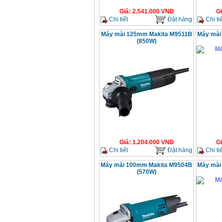
Giá
:
2.541.000
VND
G
Chi tiết
Đặt hàng
Chi tiế
Máy mài 125mm Makita M9511B
Máy mài
(850W)
Giá
:
1.204.000
VND
G
Chi tiết
Đặt hàng
Chi tiế
Máy mài 100mm Makita M9504B
Máy mài
(570W)