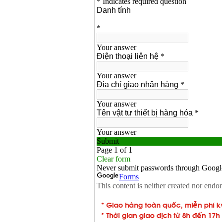
Máy khoan Bosch
GSB 16RE (750W)
Giá
:
1850000
VND
Động cơ xăng Honda
GX160 (5.5HP)
Giá
:
7200000
VND
Máy mài 100mm
Makita 9553B (710W)
Giá
:
1296000
VND