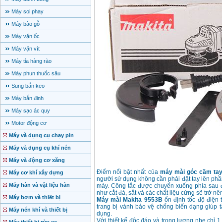
Máy soi phay
Máy bào gỗ
Máy vặn ốc
Máy vặn vít
Máy tỉa hàng rào
Máy phun thuốc sâu
Sung bắn keo
Máy bắn đinh
Máy sạc ác quy
Motor động cơ
Máy và dụng cụ chạy pin
Máy và dụng cụ khí nén
Máy và động cơ xăng
Điểm nổi bật nhất của
máy mài góc cầm tay
Máy cơ khí xây dựng
người sử dụng không cần phải đặt tay lên phần
Máy hàn và vật liệu hàn
máy. Công tắc được chuyển xuống phía sau 
như cắt đá, sắt và các chất liệu cứng sẽ trở nê
Máy bơm và thiết bị
Máy mài Makita 9553B
ổn định tốc độ điện 
trang bị vành bảo vệ chống biến dạng giúp 
Máy nén khí và thiết bị
dụng.
Với thiết kế độc đáo và trọng lượng nhẹ chỉ