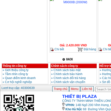
Giá
:
2.420.000
VND
G
Chi tiết
Đặt hàng
Chi tiế
Thông tin công ty
Chính sách công ty
Hỗ trợ 
»
Giới thiệu công ty
»
Chính sách bảo mật
»
Hướng
»
Tầm nhìn công ty
»
Chính sách bảo hành
»
Hướng
»
Quan điểm kinh doanh
»
Chinh sách đổi trả hàng
»
Các h
»
Cơ hội nghề nghiệp
»
Chính sách vận chuyển
»
Sơ đồ
Lượt truy cập: 40300639
Trang chủ
Menu
Liên hệ
THIẾT BỊ PLAZA
CÔNG TY TNHH MINH THIÊN LONG
VPHN:
14B Ngõ 200 Vĩnh Hưng, P
Kho Hà Nội:
68 Đường Vĩnh Quỳnh