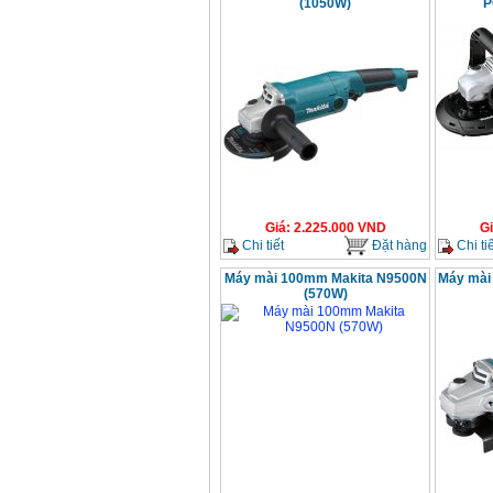
(1050W)
P
Giá
:
2.225.000
VND
G
Chi tiết
Đặt hàng
Chi tiế
Máy mài 100mm Makita N9500N
Máy mài
(570W)