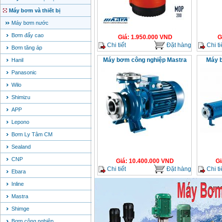
Máy bơm và thiết bị
Máy bơm nước
Bơm đẩy cao
Giá
:
1.950.000
VND
G
Chi tiết
Đặt hàng
Chi ti
Bơm tăng áp
Máy bơm công nghiệp Mastra
Máy b
Hanil
Panasonic
Wilo
Shimizu
APP
Lepono
Bơm Ly Tâm CM
Sealand
CNP
Giá
:
10.400.000
VND
Gi
Chi tiết
Đặt hàng
Chi ti
Ebara
Inline
Mastra
Shimge
Bơm công nghiệp