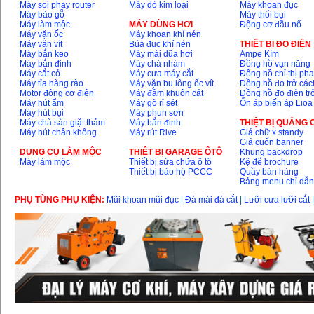
Máy soi phay router
Máy dò kim loại
Máy khoan đục
13RE (650W)
Máy bào gỗ
Máy thổi bụi
Giá
:
2200000
VND
Máy làm mộc
MÁY DÙNG HƠI
Động cơ đầu nổ
Máy vặn ốc
Máy khoan khí nén
Máy vặn vít
Búa đục khí nén
THIÊT BỊ ĐO ĐIỆN
Máy bắn keo
Máy mài dũa hơi
Ampe Kìm
Máy bắn đinh
Máy chà nhám
Đồng hồ vạn năng
Máy khoan Bosch
Máy cắt cỏ
Máy cưa máy cắt
Đồng hồ chỉ thị ph
GSB 16RE (750W)
Giá
:
1850000
VND
Máy tỉa hàng rào
Máy vặn bu lông ốc vít
Đồng hồ đo trở các
Motor động cơ điện
Máy đầm khuôn cát
Đồng hồ đo điện tr
Máy hút ẩm
Máy gõ rỉ sét
Ổn áp biến áp Lioa
Máy hút bụi
Máy phun sơn
Động cơ xăng Honda
Máy chà sàn giặt thảm
Máy bắn đinh
THIỆT BỊ QUẢNG
GX160 (5.5HP)
Máy hút chân không
Máy rút Rive
Giá chữ x standy
Giá
:
7200000
VND
Giá cuốn banner
DỤNG CỤ LÀM MỘC
THIÊT BỊ GARAGE ÔTÔ
Khung backdrop
Máy làm mộc
Thiết bị sửa chữa ô tô
Kệ để brochure
Thiết bị bảo hộ PCCC
Quầy bán hàng
Bảng menu chỉ dẫ
Máy mài 100mm
Makita 9553B (710W)
Giá
:
1296000
VND
PHỤ TÙNG PHỤ KIỆN:
Mũi khoan mũi đục
|
Đá mài đá cắt
|
Lưỡi cưa lưỡi cắt