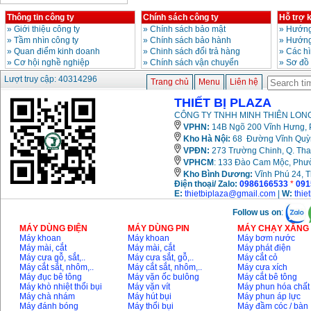
Thông tin công ty
Chính sách công ty
Hỗ trợ 
Bảng giá động cơ
»
Giới thiệu công ty
»
Chính sách bảo mật
»
Hướng
diesel đầu nổ diesel
Giá
:
6500000
VND
»
Tầm nhìn công ty
»
Chính sách bảo hành
»
Hướng
»
Quan điểm kinh doanh
»
Chinh sách đổi trả hàng
»
Các h
»
Cơ hội nghề nghiệp
»
Chính sách vận chuyển
»
Sơ đồ
Lượt truy cập: 40314296
Bảng giá mũi khoan
Trang chủ
Menu
Liên hệ
rút lõi bê tông
Giá
:
330000
VND
THIẾT BỊ PLAZA
CÔNG TY TNHH MINH THIÊN LONG
VPHN:
14B Ngõ 200 Vĩnh Hưng, P
Máy khoan Bosch đa
Kho Hà Nội:
68 Đường Vĩnh Quỳnh
năng GBH 2-26DRE
VPĐN:
273 Trường Chinh, Q. Tha
(800W)
Giá
:
3980000
VND
VPHCM
: 133 Đào Cam Mộc, Phư
Kho
Bình Dương:
Vĩnh Phú 24, 
Điện thoại/ Zalo:
0986166533
*
091
Máy cưa xích chạy
E:
thietbiplaza@gmail.com
|
W:
thie
xăng Stihl MS661
Giá
:
29900000
VND
Follow us on
:
MÁY DÙNG ĐIỆN
MÁY DÙNG PIN
MÁY CHẠY XĂNG 
Máy cắt góc đa năng
Máy khoan
Máy khoan
Máy bơm nước
Makita LS1019L
Máy mài, cắt
Máy mài, cắt
Máy phát điện
(1510W)
Máy cưa gỗ, sắt,..
Máy cưa sắt, gỗ,..
Máy cắt cỏ
Giá
:
14068000
VND
Máy cắt sắt, nhôm,..
Máy cắt sắt, nhôm,..
Máy cưa xích
Máy đục bê tông
Máy vặn ốc bulông
Máy cắt bê tông
Máy khò nhiệt thổi bụi
Máy vặn vít
Máy phun hóa chất
Máy chà nhám
Máy hút bụi
Máy phun áp lực
Bộ máy khoan 100
Máy đánh bóng
Máy thổi bụi
Máy đầm cóc / bàn
chi tiết Bosch GSB