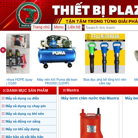
Trang chủ
Menu
Liên hệ
ống nhựa HDPE quay
Máy nén khí Puma đài loan
Búa đục phá bê tông khí nén
Mot
tay D160
PK0260 (1/2HP)
cầm tay
Mastra
DANH MỤC SẢN PHẨM
Máy bơm chìm nước thải Mastra
Máy bơ
Máy và dụng cụ điện
Máy và dụng cụ chạy pin
Máy và dụng cụ khí nén
Máy và động cơ xăng
Máy cơ khí xây dựng
Máy hàn và vật liệu hàn