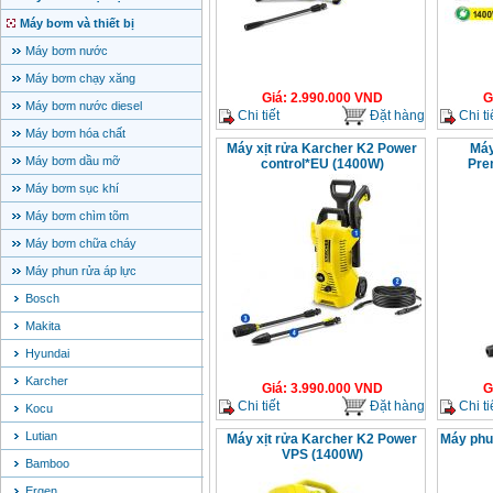
Máy bơm và thiết bị
Máy bơm nước
Máy bơm chạy xăng
Giá
:
2.990.000
VND
G
Máy bơm nước diesel
Chi tiết
Đặt hàng
Chi ti
Máy bơm hóa chất
Máy xịt rửa Karcher K2 Power
Máy
Máy bơm dầu mỡ
control*EU (1400W)
Pre
Máy bơm sục khí
Máy bơm chìm tõm
Máy bơm chữa cháy
Máy phun rửa áp lực
Bosch
Makita
Hyundai
Karcher
Giá
:
3.990.000
VND
G
Chi tiết
Đặt hàng
Chi ti
Kocu
Lutian
Máy xịt rửa Karcher K2 Power
Máy phu
VPS (1400W)
Bamboo
Ergen