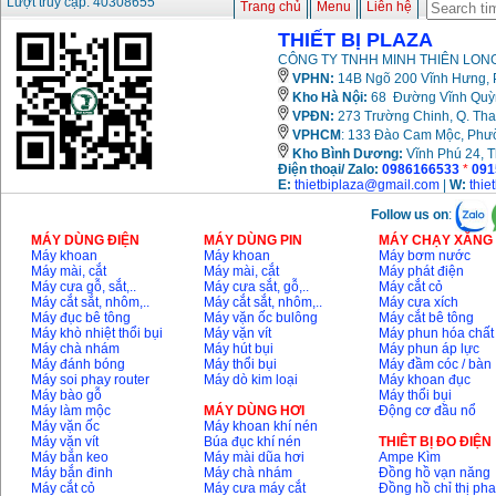
Lượt truy cập: 40308655
GSB 16RE (750W)
Trang chủ
Menu
Liên hệ
Giá
:
1850000
VND
THIẾT BỊ PLAZA
CÔNG TY TNHH MINH THIÊN LONG
Động cơ xăng Honda
VPHN:
14B Ngõ 200 Vĩnh Hưng, P
GX160 (5.5HP)
Kho Hà Nội:
68 Đường Vĩnh Quỳnh
Giá
:
7200000
VND
VPĐN:
273 Trường Chinh, Q. Tha
VPHCM
: 133 Đào Cam Mộc, Phư
Kho
Bình Dương:
Vĩnh Phú 24, 
Điện thoại/ Zalo:
0986166533
*
091
Máy mài 100mm
E:
thietbiplaza@gmail.com
|
W:
thie
Makita 9553B (710W)
Giá
:
1296000
VND
Follow us on
:
MÁY DÙNG ĐIỆN
MÁY DÙNG PIN
MÁY CHẠY XĂNG 
Máy khoan
Máy khoan
Máy bơm nước
Máy mài, cắt
Máy mài, cắt
Máy phát điện
Máy cưa gỗ, sắt,..
Máy cưa sắt, gỗ,..
Máy cắt cỏ
Máy cắt sắt, nhôm,..
Máy cắt sắt, nhôm,..
Máy cưa xích
Máy đục bê tông
Máy vặn ốc bulông
Máy cắt bê tông
Máy khò nhiệt thổi bụi
Máy vặn vít
Máy phun hóa chất
Máy chà nhám
Máy hút bụi
Máy phun áp lực
Máy đánh bóng
Máy thổi bụi
Máy đầm cóc / bàn
Máy soi phay router
Máy dò kim loại
Máy khoan đục
Máy bào gỗ
Máy thổi bụi
Máy làm mộc
MÁY DÙNG HƠI
Động cơ đầu nổ
Máy vặn ốc
Máy khoan khí nén
Máy vặn vít
Búa đục khí nén
THIÊT BỊ ĐO ĐIỆN
Máy bắn keo
Máy mài dũa hơi
Ampe Kìm
Máy bắn đinh
Máy chà nhám
Đồng hồ vạn năng
Máy cắt cỏ
Máy cưa máy cắt
Đồng hồ chỉ thị ph