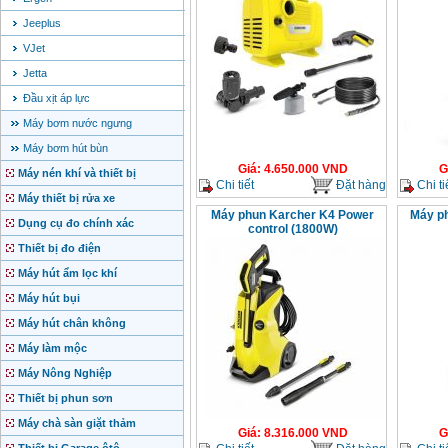
Jeeplus
VJet
Jetta
Đầu xịt áp lực
Máy bơm nước ngưng
Máy bơm hút bùn
Giá
:
4.650.000
VND
G
Máy nén khí và thiết bị
Chi tiết
Đặt hàng
Chi ti
Máy thiết bị rửa xe
Máy phun Karcher K4 Power
Máy ph
Dụng cụ đo chính xác
control (1800W)
Thiết bị đo điện
Máy hút ẩm lọc khí
Máy hút bụi
Máy hút chân không
Máy làm mộc
Máy Nông Nghiệp
Thiết bị phun sơn
Máy chà sàn giặt thảm
Giá
:
8.316.000
VND
G