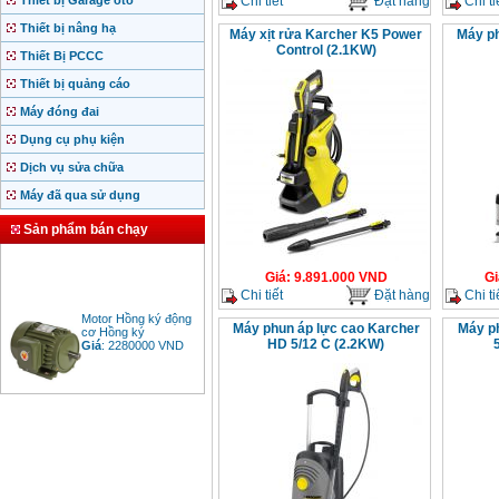
Chi tiết
Đặt hàng
Chi ti
Thiết bị Garage ôtô
Thiết bị nâng hạ
Máy xịt rửa Karcher K5 Power
Máy ph
Control (2.1KW)
Thiết Bị PCCC
Thiết bị quảng cáo
Máy đóng đai
Dụng cụ phụ kiện
Dịch vụ sửa chữa
Máy đã qua sử dụng
Sản phẩm bán chạy
Giá
:
9.891.000
VND
Gi
Chi tiết
Đặt hàng
Chi ti
Motor Hồng ký động
cơ Hồng ký
Máy phun áp lực cao Karcher
Máy p
Giá
:
2280000
VND
HD 5/12 C (2.2KW)
Bảng giá động cơ
diesel đầu nổ diesel
Giá
:
6500000
VND