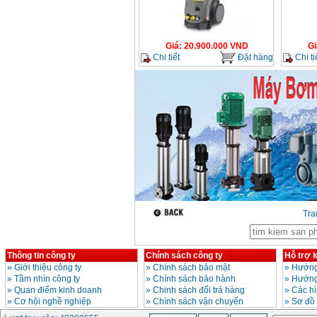
Bảng giá mũi khoan
rút lõi bê tông
Giá
:
330000
VND
Giá
:
20.900.000
VND
Gi
Chi tiết
Đặt hàng
Chi ti
Máy khoan Bosch đa
năng GBH 2-26DRE
(800W)
Giá
:
3980000
VND
Máy cưa xích chạy
xăng Stihl MS661
Giá
:
29900000
VND
Máy cắt góc đa năng
Makita LS1019L
(1510W)
Giá
:
14068000
VND
Tr
Bộ máy khoan 100
chi tiết Bosch GSB
13RE (650W)
Thông tin công ty
Chính sách công ty
Hỗ trợ 
Giá
:
2200000
VND
»
Giới thiệu công ty
»
Chính sách bảo mật
»
Hướng
»
Tầm nhìn công ty
»
Chính sách bảo hành
»
Hướng
»
Quan điểm kinh doanh
»
Chinh sách đổi trả hàng
»
Các h
»
Cơ hội nghề nghiệp
»
Chính sách vận chuyển
»
Sơ đồ
Máy khoan Bosch