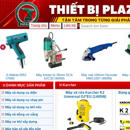
Trang chủ
Menu
Liên hệ
n vít Makita 6952
Máy khoan từ 30mm DCA
Máy mài 100mm Hyundai
Máy c
(270W)
AJC30 (900W)
HMG1007 (850W)
Karcher
DANH MỤC SẢN PHẨM
Máy xịt rửa Karcher K2
Bảng g
Máy và dụng cụ điện
Universal OJ*EU (1400W)
Máy và dụng cụ chạy pin
Máy và dụng cụ khí nén
Máy và động cơ xăng
Máy cơ khí xây dựng
Máy hàn và vật liệu hàn