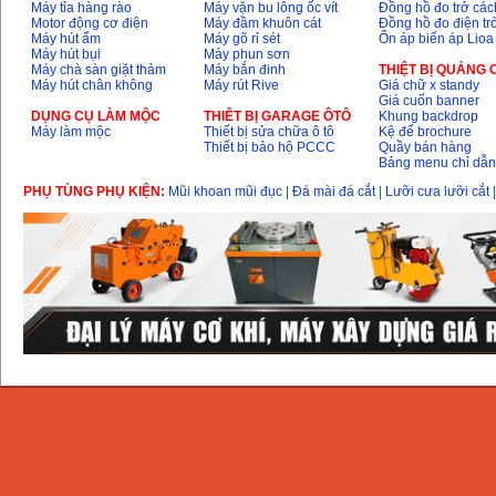
Máy tỉa hàng rào
Máy vặn bu lông ốc vít
Đồng hồ đo trở các
Motor động cơ điện
Máy đầm khuôn cát
Đồng hồ đo điện tr
Máy hút ẩm
Máy gõ rỉ sét
Ổn áp biến áp Lioa
Máy hút bụi
Máy phun sơn
Máy chà sàn giặt thảm
Máy bắn đinh
THIỆT BỊ QUẢNG
Máy hút chân không
Máy rút Rive
Giá chữ x standy
Giá cuốn banner
DỤNG CỤ LÀM MỘC
THIÊT BỊ GARAGE ÔTÔ
Khung backdrop
Máy làm mộc
Thiết bị sửa chữa ô tô
Kệ để brochure
Thiết bị bảo hộ PCCC
Quầy bán hàng
Bảng menu chỉ dẫ
PHỤ TÙNG PHỤ KIỆN:
Mũi khoan mũi đục
|
Đá mài đá cắt
|
Lưỡi cưa lưỡi cắt