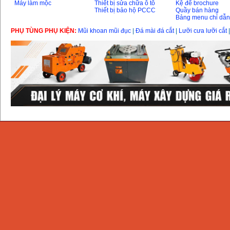
Máy làm mộc
Thiết bị sửa chữa ô tô
Kệ để brochure
Thiết bị bảo hộ PCCC
Quầy bán hàng
Bảng menu chỉ dẫ
Máy mài 100mm
Makita 9553B (710W)
PHỤ TÙNG PHỤ KIỆN:
Mũi khoan mũi đục
|
Đá mài đá cắt
|
Lưỡi cưa lưỡi cắt
Giá
:
1296000
VND