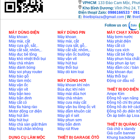
VPHCM
: 133 Đào Cam Mộc, Phư
Giá
:
3980000
VND
Kho
Bình Dương:
Vĩnh Phú 24, 
Điện thoại/ Zalo:
0986166533
*
091
Máy cưa xích chạy
E:
thietbiplaza@gmail.com
|
W:
thie
xăng Stihl MS661
Giá
:
29900000
VND
Follow us on
:
MÁY DÙNG ĐIỆN
MÁY DÙNG PIN
MÁY CHẠY XĂNG 
Máy cắt góc đa năng
Máy khoan
Máy khoan
Máy bơm nước
Makita LS1019L
Máy mài, cắt
Máy mài, cắt
Máy phát điện
(1510W)
Máy cưa gỗ, sắt,..
Máy cưa sắt, gỗ,..
Máy cắt cỏ
Giá
:
14068000
VND
Máy cắt sắt, nhôm,..
Máy cắt sắt, nhôm,..
Máy cưa xích
Máy đục bê tông
Máy vặn ốc bulông
Máy cắt bê tông
Máy khò nhiệt thổi bụi
Máy vặn vít
Máy phun hóa chất
Máy chà nhám
Máy hút bụi
Máy phun áp lực
Bộ máy khoan 100
Máy đánh bóng
Máy thổi bụi
Máy đầm cóc / bàn
chi tiết Bosch GSB
Máy soi phay router
Máy dò kim loại
Máy khoan đục
13RE (650W)
Máy bào gỗ
Máy thổi bụi
Giá
:
2200000
VND
Máy làm mộc
MÁY DÙNG HƠI
Động cơ đầu nổ
Máy vặn ốc
Máy khoan khí nén
Máy vặn vít
Búa đục khí nén
THIÊT BỊ ĐO ĐIỆN
Máy bắn keo
Máy mài dũa hơi
Ampe Kìm
Máy bắn đinh
Máy chà nhám
Đồng hồ vạn năng
Máy khoan Bosch
Máy cắt cỏ
Máy cưa máy cắt
Đồng hồ chỉ thị ph
GSB 16RE (750W)
Máy tỉa hàng rào
Máy vặn bu lông ốc vít
Đồng hồ đo trở các
Giá
:
1850000
VND
Motor động cơ điện
Máy đầm khuôn cát
Đồng hồ đo điện tr
Máy hút ẩm
Máy gõ rỉ sét
Ổn áp biến áp Lioa
Máy hút bụi
Máy phun sơn
Động cơ xăng Honda
Máy chà sàn giặt thảm
Máy bắn đinh
THIỆT BỊ QUẢNG
GX160 (5.5HP)
Máy hút chân không
Máy rút Rive
Giá chữ x standy
Giá
:
7200000
VND
Giá cuốn banner
DỤNG CỤ LÀM MỘC
THIÊT BỊ GARAGE ÔTÔ
Khung backdrop