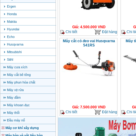
Ergen
Honda
Makita
Giá
:
4.500.000
VND
G
Hyundai
Chi tiết
Đặt hàng
Chi ti
Echo
Máy cắt cỏ đeo vai Husqvarna
Máy t
Husqvarna
541RS
Mitsubishi
Stihl
Máy cưa xích
Máy cắt bê tông
Máy phun hóa chất
Máy xịt rửa
Máy đầm
Máy khoan đục
Giá
:
7.500.000
VND
Gi
Chi tiết
Đặt hàng
Chi ti
Máy thổi
Đầu máy nổ
Máy cơ khí xây dựng
Máy hàn và vật liệu hàn