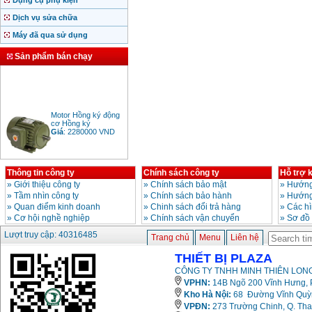
Dụng cụ phụ kiện
Dịch vụ sửa chữa
Máy đã qua sử dụng
Sản phẩm bán chạy
Motor Hồng ký động
cơ Hồng ký
Giá
:
2280000
VND
Thông tin công ty
Chính sách công ty
Hỗ trợ 
Bảng giá động cơ
»
Giới thiệu công ty
»
Chính sách bảo mật
»
Hướng
diesel đầu nổ diesel
»
Tầm nhìn công ty
»
Chính sách bảo hành
»
Hướng
Giá
:
6500000
VND
»
Quan điểm kinh doanh
»
Chinh sách đổi trả hàng
»
Các h
»
Cơ hội nghề nghiệp
»
Chính sách vận chuyển
»
Sơ đồ
Lượt truy cập: 40316485
Trang chủ
Menu
Liên hệ
Bảng giá mũi khoan
rút lõi bê tông
Giá
:
330000
VND
THIẾT BỊ PLAZA
CÔNG TY TNHH MINH THIÊN LONG
VPHN:
14B Ngõ 200 Vĩnh Hưng, P
Kho Hà Nội:
68 Đường Vĩnh Quỳnh
Máy khoan Bosch đa
năng GBH 2-26DRE
VPĐN:
273 Trường Chinh, Q. Tha
(800W)