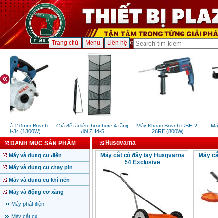
Trang chủ
Menu
Liên hệ
ắt đá 110mm Bosch
Giá để tài liệu, brochure 4 tầng
Máy Khoan Bosch GBH 2-
Máy
13-34 (1300W)
đôi ZH4-5
26RE (800W)
Husqvarna
DANH MỤC SẢN PHẨM
Máy cắt cỏ đẩy tay Husqvarna
Máy cắ
Máy và dụng cụ điện
54 Exclusive
Máy và dụng cụ chạy pin
Máy và dụng cụ khí nén
Máy và động cơ xăng
Máy phát điện
Máy cắt cỏ