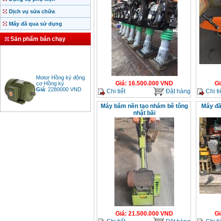
Dịch vụ sửa chữa
Máy đã qua sử dụng
Sản phẩm bán chạy
Motor Hồng ký động
cơ Hồng ký
Giá
:
16.500.000
VND
Gi
Giá
:
2280000
VND
Chi tiết
Đặt hàng
Chi ti
Máy băm nền tạo nhám bê tông
Máy đ
nhật bãi
Bảng giá động cơ
diesel đầu nổ diesel
Giá
:
6500000
VND
Bảng giá mũi khoan
rút lõi bê tông
Giá
:
330000
VND
Máy khoan Bosch đa
năng GBH 2-26DRE
Giá
:
21.500.000
VND
Gi
(800W)