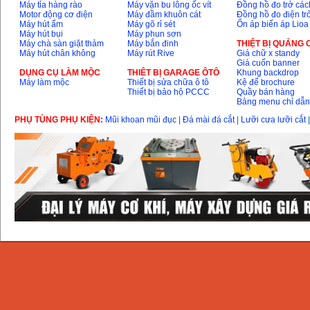
Máy tỉa hàng rào
Máy vặn bu lông ốc vít
Đồng hồ đo trở các
Motor động cơ điện
Máy đầm khuôn cát
Đồng hồ đo điện tr
Máy hút ẩm
Máy gõ rỉ sét
Ổn áp biến áp Lioa
Máy hút bụi
Máy phun sơn
Máy chà sàn giặt thảm
Máy bắn đinh
THIỆT BỊ QUẢNG
Máy hút chân không
Máy rút Rive
Giá chữ x standy
Giá cuốn banner
DỤNG CỤ LÀM MỘC
THIÊT BỊ GARAGE ÔTÔ
Khung backdrop
Máy làm mộc
Thiết bị sửa chữa ô tô
Kệ để brochure
Thiết bị bảo hộ PCCC
Quầy bán hàng
Bảng menu chỉ dẫ
PHỤ TÙNG PHỤ KIỆN:
Mũi khoan mũi đục
|
Đá mài đá cắt
|
Lưỡi cưa lưỡi cắt