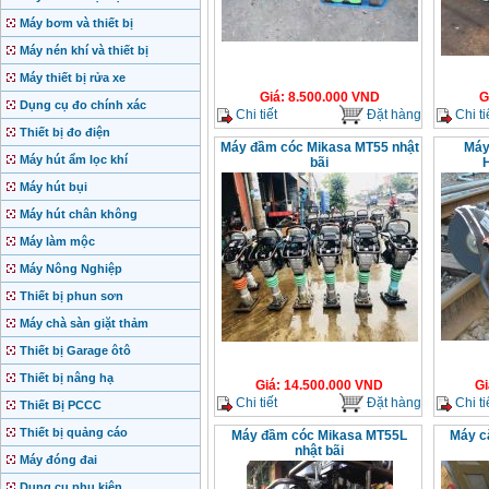
Máy bơm và thiết bị
Máy nén khí và thiết bị
Máy thiết bị rửa xe
Giá
:
8.500.000
VND
G
Dụng cụ đo chính xác
Chi tiết
Đặt hàng
Chi ti
Thiết bị đo điện
Máy đầm cóc Mikasa MT55 nhật
Máy
Máy hút ẩm lọc khí
bãi
Máy hút bụi
Máy hút chân không
Máy làm mộc
Máy Nông Nghiệp
Thiết bị phun sơn
Máy chà sàn giặt thảm
Thiết bị Garage ôtô
Thiết bị nâng hạ
Giá
:
14.500.000
VND
Gi
Chi tiết
Đặt hàng
Chi ti
Thiết Bị PCCC
Thiết bị quảng cáo
Máy đầm cóc Mikasa MT55L
Máy c
nhật bãi
Máy đóng đai
Dụng cụ phụ kiện