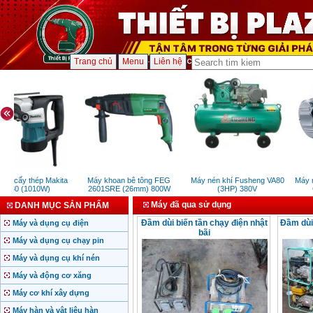
Trang chủ
Menu
Liên hệ
n cấy thép Makita
Máy khoan bê tông FEG
Máy nén khí Fusheng VA80
Máy m
530 (1010W)
2601SRE (26mm) 800W
(3HP) 380V
G
Máy đã qua sử dụng
DANH MỤC SẢN PHẨM
Đầm dùi biến tần chạy điện nhật
Đầm dùi
Máy và dụng cụ điện
bãi
Máy và dụng cụ chạy pin
Máy và dụng cụ khí nén
Máy và động cơ xăng
Máy cơ khí xây dựng
Máy hàn và vật liệu hàn