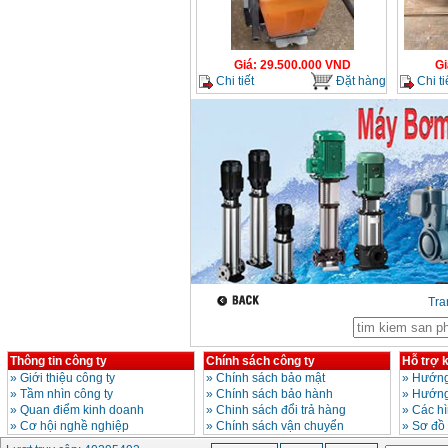
Máy mài 100mm
Makita 9553B (710W)
Giá
:
1296000
VND
Giá
:
29.500.000
VND
Gi
Chi tiết
Đặt hàng
Chi ti
Tr
Thông tin công ty
Chính sách công ty
Hỗ trợ 
»
Giới thiệu công ty
»
Chính sách bảo mật
»
Hướng
»
Tầm nhìn công ty
»
Chính sách bảo hành
»
Hướng
»
Quan điểm kinh doanh
»
Chinh sách đổi trả hàng
»
Các h
»
Cơ hội nghề nghiệp
»
Chính sách vận chuyển
»
Sơ đồ