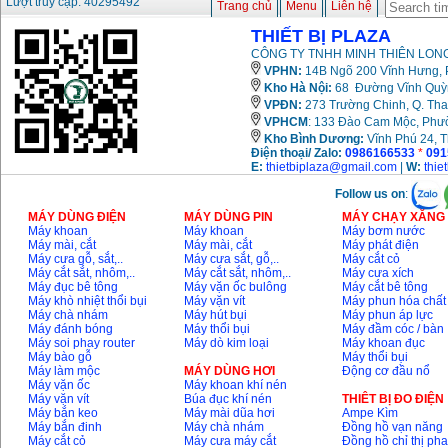
Lượt truy cập: 40295492
Trang chủ
Menu
Liên hệ
THIẾT BỊ PLAZA
CÔNG TY TNHH MINH THIÊN LONG
VPHN:
14B Ngõ 200 Vĩnh Hưng, P
Kho Hà Nội:
68 Đường Vĩnh Quỳnh
VPĐN:
273 Trường Chinh, Q. Tha
VPHCM
: 133 Đào Cam Mộc, Phư
Kho
Bình Dương:
Vĩnh Phú 24, 
Điện thoại/ Zalo:
0986166533
*
091
E:
thietbiplaza@gmail.com
|
W:
thie
Follow us on
:
MÁY DÙNG ĐIỆN
MÁY DÙNG PIN
MÁY CHẠY XĂNG 
Máy khoan
Máy khoan
Máy bơm nước
Máy mài, cắt
Máy mài, cắt
Máy phát điện
Máy cưa gỗ, sắt,..
Máy cưa sắt, gỗ,..
Máy cắt cỏ
Máy cắt sắt, nhôm,..
Máy cắt sắt, nhôm,..
Máy cưa xích
Máy đục bê tông
Máy vặn ốc bulông
Máy cắt bê tông
Máy khò nhiệt thổi bụi
Máy vặn vít
Máy phun hóa chất
Máy chà nhám
Máy hút bụi
Máy phun áp lực
Máy đánh bóng
Máy thổi bụi
Máy đầm cóc / bàn
Máy soi phay router
Máy dò kim loại
Máy khoan đục
Máy bào gỗ
Máy thổi bụi
Máy làm mộc
MÁY DÙNG HƠI
Động cơ đầu nổ
Máy vặn ốc
Máy khoan khí nén
Máy vặn vít
Búa đục khí nén
THIÊT BỊ ĐO ĐIỆN
Máy bắn keo
Máy mài dũa hơi
Ampe Kìm
Máy bắn đinh
Máy chà nhám
Đồng hồ vạn năng
Máy cắt cỏ
Máy cưa máy cắt
Đồng hồ chỉ thị ph