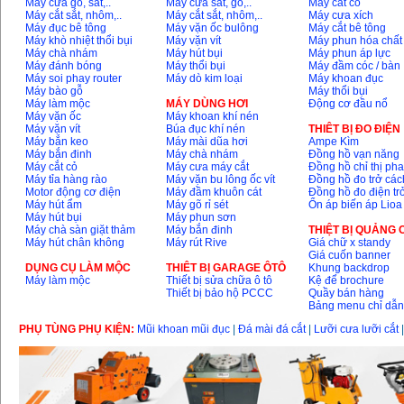
Máy cưa gỗ, sắt,..
Máy cưa sắt, gỗ,..
Máy cắt cỏ
Máy cắt sắt, nhôm,..
Máy cắt sắt, nhôm,..
Máy cưa xích
Máy đục bê tông
Máy vặn ốc bulông
Máy cắt bê tông
Máy khò nhiệt thổi bụi
Máy vặn vít
Máy phun hóa chất
Máy chà nhám
Máy hút bụi
Máy phun áp lực
Máy đánh bóng
Máy thổi bụi
Máy đầm cóc / bàn
Máy soi phay router
Máy dò kim loại
Máy khoan đục
Máy bào gỗ
Máy thổi bụi
Máy làm mộc
MÁY DÙNG HƠI
Động cơ đầu nổ
Máy vặn ốc
Máy khoan khí nén
Máy vặn vít
Búa đục khí nén
THIÊT BỊ ĐO ĐIỆN
Máy bắn keo
Máy mài dũa hơi
Ampe Kìm
Máy bắn đinh
Máy chà nhám
Đồng hồ vạn năng
Máy cắt cỏ
Máy cưa máy cắt
Đồng hồ chỉ thị ph
Máy tỉa hàng rào
Máy vặn bu lông ốc vít
Đồng hồ đo trở các
Motor động cơ điện
Máy đầm khuôn cát
Đồng hồ đo điện tr
Máy hút ẩm
Máy gõ rỉ sét
Ổn áp biến áp Lioa
Máy hút bụi
Máy phun sơn
Máy chà sàn giặt thảm
Máy bắn đinh
THIỆT BỊ QUẢNG
Máy hút chân không
Máy rút Rive
Giá chữ x standy
Giá cuốn banner
DỤNG CỤ LÀM MỘC
THIÊT BỊ GARAGE ÔTÔ
Khung backdrop
Máy làm mộc
Thiết bị sửa chữa ô tô
Kệ để brochure
Thiết bị bảo hộ PCCC
Quầy bán hàng
Bảng menu chỉ dẫ
PHỤ TÙNG PHỤ KIỆN:
Mũi khoan mũi đục
|
Đá mài đá cắt
|
Lưỡi cưa lưỡi cắt