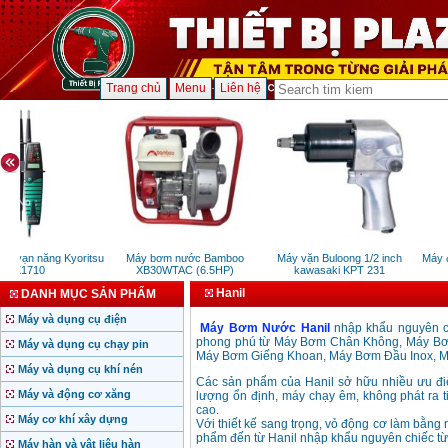
Trang chủ
Menu
Liên hệ
ện vạn năng Kyoritsu
Máy bơm nước Bamboo
Máy vặn Buloong 1/2 inch
Máy đ
K1710
XB30WTAC (6.5HP)
kawasaki KPT 231
Hanil
DANH MỤC SẢN PHẨM
Máy và dụng cụ điện
Máy Bơm Nước Hanil
nhập khẩu nguyên ch
phong phú từ Máy Bơm Chân Không, Máy Bơm
Máy và dụng cụ chạy pin
Máy Bơm Giếng Khoan, Máy Bơm Đầu Inox, Má
Máy và dụng cụ khí nén
Các sản phẩm của Hanil sở hữu nhiều ưu đ
Máy và động cơ xăng
lượng ổn định, máy chạy êm, không phát ra t
cao.
Máy cơ khí xây dựng
Với thiết kế sang trọng, vỏ động cơ làm bằng 
phẩm đến từ Hanil nhập khẩu nguyên chiếc từ 
Máy hàn và vật liệu hàn