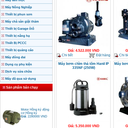
Máy làm mộc
Máy Nông Nghiệp
Thiết bị phun sơn
Máy chà sàn giặt thảm
Thiết bị Garage ôtô
Thiết bị nâng hạ
Thiết Bị PCCC
Thiết bị quảng cáo
Giá
:
4.522.000
VND
G
Chi tiết
Đặt hàng
Chi ti
Máy đóng đai
Máy bơm chìm thả tõm Hanil IP
Máy bơm
Dụng cụ phụ kiện
335NF (250W)
Dịch vụ sửa chữa
Máy đã qua sử dụng
Sản phẩm bán chạy
Motor Hồng ký động
cơ Hồng ký
Giá
:
2280000
VND
Giá
:
5.350.000
VND
G