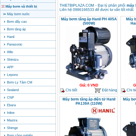
THIETBIPLAZA.COM - Đại lý phân phối
máy 
Máy bơm và thiết bị
Liên hệ 0986166533 để được tư vấn tốt nhất.
Máy bơm nước
Máy bơm tăng áp Hanil PH 405A
Máy 
Bơm đẩy cao
(500W)
Ha
Bơm tăng áp
Hanil
Panasonic
Wilo
Shimizu
APP
Lepono
Bơm Ly Tâm CM
Giá
:
0
VND
G
Chi tiết
Đặt hàng
Chi ti
Sealand
CNP
Máy bơm tăng áp điện tử Hanil
Máy bơm
PA139A (110W)
Ebara
Inline
Mastra
Shimge
Bơm công nghiệp