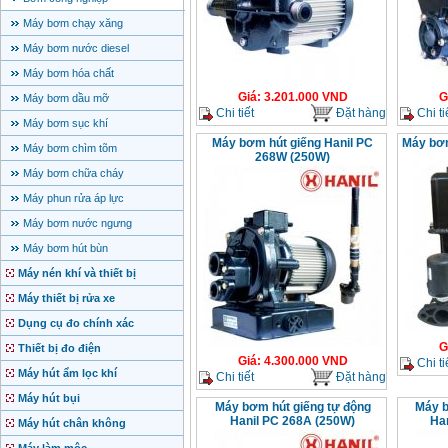
Máy bơm chạy xăng
Máy bơm nước diesel
Máy bơm hóa chất
Giá
:
3.201.000
VND
G
Máy bơm dầu mỡ
Chi tiết
Đặt hàng
Chi ti
Máy bơm sục khí
Máy bơm hút giếng Hanil PC
Máy bơm
Máy bơm chìm tõm
268W (250W)
Máy bơm chữa cháy
Máy phun rửa áp lực
Máy bơm nước ngưng
Máy bơm hút bùn
Máy nén khí và thiết bị
Máy thiết bị rửa xe
Dụng cụ đo chính xác
G
Thiết bị đo điện
Giá
:
4.300.000
VND
Chi ti
Máy hút ẩm lọc khí
Chi tiết
Đặt hàng
Máy hút bụi
Máy bơm hút giếng tự động
Máy 
Hanil PC 268A (250W)
Ha
Máy hút chân không