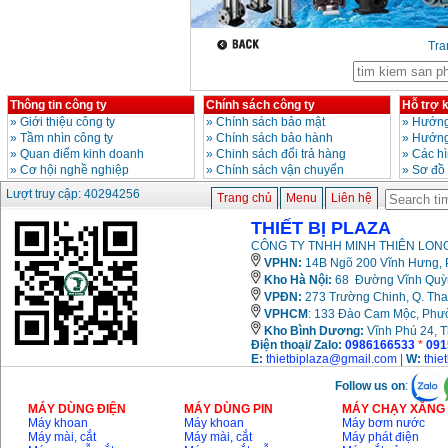
13RE (650W)
Giá
:
2200000
VND
Tr
Máy khoan Bosch
GSB 16RE (750W)
Thông tin công ty
Chính sách công ty
Hỗ trợ 
Giá
:
1850000
VND
»
Giới thiệu công ty
»
Chính sách bảo mật
»
Hướng
»
Tầm nhìn công ty
»
Chính sách bảo hành
»
Hướng
»
Quan điểm kinh doanh
»
Chinh sách đổi trả hàng
»
Các h
Động cơ xăng Honda
»
Cơ hội nghề nghiệp
»
Chính sách vận chuyển
»
Sơ đồ
GX160 (5.5HP)
Giá
:
7200000
VND
Lượt truy cập: 40294256
Trang chủ
Menu
Liên hệ
THIẾT BỊ PLAZA
CÔNG TY TNHH MINH THIÊN LONG
Máy mài 100mm
VPHN:
14B Ngõ 200 Vĩnh Hưng, P
Makita 9553B (710W)
Kho Hà Nội:
68 Đường Vĩnh Quỳnh
Giá
:
1296000
VND
VPĐN:
273 Trường Chinh, Q. Tha
VPHCM
: 133 Đào Cam Mộc, Phư
Kho
Bình Dương:
Vĩnh Phú 24, 
Điện thoại/ Zalo:
0986166533
*
091
E:
thietbiplaza@gmail.com
|
W:
thie
Follow us on
:
MÁY DÙNG ĐIỆN
MÁY DÙNG PIN
MÁY CHẠY XĂNG 
Máy khoan
Máy khoan
Máy bơm nước
Máy mài, cắt
Máy mài, cắt
Máy phát điện