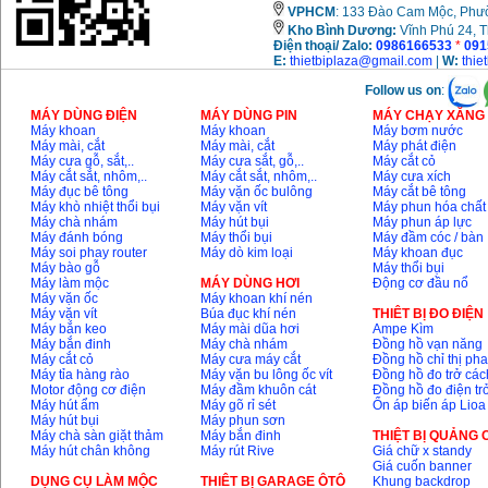
Giá
:
3980000
VND
VPHCM
: 133 Đào Cam Mộc, Phư
Kho
Bình Dương:
Vĩnh Phú 24, 
Điện thoại/ Zalo:
0986166533
*
091
Máy cưa xích chạy
xăng Stihl MS661
E:
thietbiplaza@gmail.com
|
W:
thie
Giá
:
29900000
VND
Follow us on
:
Máy cắt góc đa năng
MÁY DÙNG ĐIỆN
MÁY DÙNG PIN
MÁY CHẠY XĂNG 
Makita LS1019L
Máy khoan
Máy khoan
Máy bơm nước
(1510W)
Máy mài, cắt
Máy mài, cắt
Máy phát điện
Giá
:
14068000
VND
Máy cưa gỗ, sắt,..
Máy cưa sắt, gỗ,..
Máy cắt cỏ
Máy cắt sắt, nhôm,..
Máy cắt sắt, nhôm,..
Máy cưa xích
Máy đục bê tông
Máy vặn ốc bulông
Máy cắt bê tông
Máy khò nhiệt thổi bụi
Máy vặn vít
Máy phun hóa chất
Bộ máy khoan 100
Máy chà nhám
Máy hút bụi
Máy phun áp lực
chi tiết Bosch GSB
Máy đánh bóng
Máy thổi bụi
Máy đầm cóc / bàn
13RE (650W)
Máy soi phay router
Máy dò kim loại
Máy khoan đục
Giá
:
2200000
VND
Máy bào gỗ
Máy thổi bụi
Máy làm mộc
MÁY DÙNG HƠI
Động cơ đầu nổ
Máy vặn ốc
Máy khoan khí nén
Máy vặn vít
Búa đục khí nén
THIÊT BỊ ĐO ĐIỆN
Máy bắn keo
Máy mài dũa hơi
Ampe Kìm
Máy khoan Bosch
Máy bắn đinh
Máy chà nhám
Đồng hồ vạn năng
GSB 16RE (750W)
Máy cắt cỏ
Máy cưa máy cắt
Đồng hồ chỉ thị ph
Giá
:
1850000
VND
Máy tỉa hàng rào
Máy vặn bu lông ốc vít
Đồng hồ đo trở các
Motor động cơ điện
Máy đầm khuôn cát
Đồng hồ đo điện tr
Máy hút ẩm
Máy gõ rỉ sét
Ổn áp biến áp Lioa
Động cơ xăng Honda
Máy hút bụi
Máy phun sơn
GX160 (5.5HP)
Máy chà sàn giặt thảm
Máy bắn đinh
THIỆT BỊ QUẢNG
Giá
:
7200000
VND
Máy hút chân không
Máy rút Rive
Giá chữ x standy
Giá cuốn banner
DỤNG CỤ LÀM MỘC
THIÊT BỊ GARAGE ÔTÔ
Khung backdrop