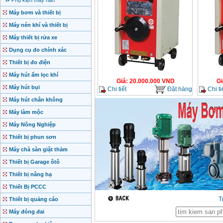
Phụ kiện máy hàn
Máy bơm và thiết bị
Máy nén khí và thiết bị
Máy thiết bị rửa xe
Dụng cụ đo chính xác
Thiết bị đo điện
Máy hút ẩm lọc khí
Giá
:
20.000.000
VND
Gi
Máy hút bụi
Chi tiết
Đặt hàng
Chi ti
Máy hút chân không
Máy làm mộc
Máy Nông Nghiệp
Thiết bị phun sơn
Máy chà sàn giặt thảm
Thiết bị Garage ôtô
Thiết bị nâng hạ
Thiết Bị PCCC
T
Thiết bị quảng cáo
Máy đóng đai