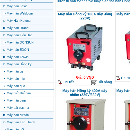
được tư vấn tốt nhất về máy biến thế hàn Hồ
Máy hàn Jasic
Máy hàn Weldcom
Máy hàn Hồng ký 180A dây đồng
Máy hàn
(220V)
Máy Hàn Hutong
Máy hàn Riland
Máy hàn Tiến Đạt
Máy hàn DONSUN
Máy hàn EDON
Máy hàn Telwin
Máy hàn Hồng ký
Máy hàn tig
Giá
:
0
VND
Chi ti
Máy hàn mig
Chi tiết
Đặt hàng
Máy hàn que
Máy hàn Hồng ký 400A dây
Máy hàn
Máy biến thế hàn
nhôm (220V/380V)
Máy hàn bấm
Máy cắt plasma
Máy hàn rút tôn
Máy hàn Tân Thành
Máy hàn LG