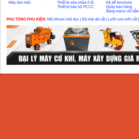
Máy làm mộc
Thiết bị sửa chữa ô tô
Kệ để brochure
Thiết bị bảo hộ PCCC
Quầy bán hàng
Máy mài 100mm
Bảng menu chỉ dẫ
Makita 9553B (710W)
Giá
:
1296000
VND
PHỤ TÙNG PHỤ KIỆN:
Mũi khoan mũi đục
|
Đá mài đá cắt
|
Lưỡi cưa lưỡi cắt