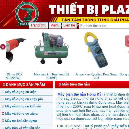
Trang chủ
Menu
Liên hệ
ài 230mm DCK
Máy nén khí Fusheng D1
Ampe kìm Kyoritsu Kew Snap
Động c
30A (2200W)
(0.5HP)
203
Máy biến thế hàn
DANH MỤC SẢN PHẨM
Máy và dụng cụ điện
Máy biến thế hàn Hồng Ký
là thiết bị điện 
như sắt, thép… nhờ sự nóng chảy và kết dín
Máy và dụng cụ chạy pin
nghệ sắt, cơ khí,xây dựng đóng tàu... Máy b
Máy và dụng cụ khí nén
nhiệt hơn 250ºC (của Nhật) nên hoạt động rất
giúp tăng cao tuổi thọ của máy hàn và hiệu q
Máy và động cơ xăng
vật liệu kim loại khác nhau, có thể hàn được
hiệu quả sử dụng cao, tiết kiệm điện năng và
Máy cơ khí xây dựng
THIETBIPLAZA - Đại lý phân phối
máy biến 
Máy hàn và vật liệu hàn