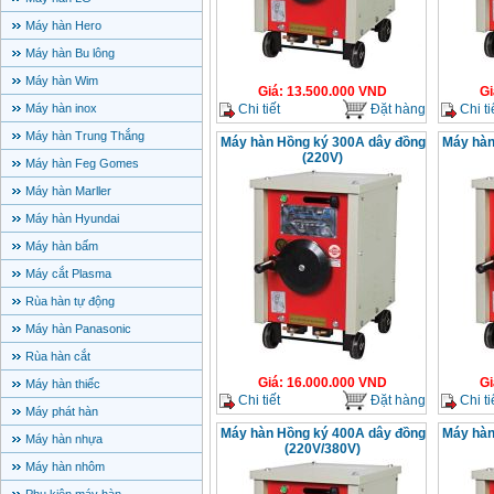
Máy hàn Hero
Máy hàn Bu lông
Máy hàn Wim
Giá
:
13.500.000
VND
Gi
Chi tiết
Đặt hàng
Chi ti
Máy hàn inox
Máy hàn Trung Thắng
Máy hàn Hồng ký 300A dây đồng
Máy hàn
(220V)
Máy hàn Feg Gomes
Máy hàn Marller
Máy hàn Hyundai
Máy hàn bấm
Máy cắt Plasma
Rùa hàn tự động
Máy hàn Panasonic
Rùa hàn cắt
Giá
:
16.000.000
VND
Gi
Máy hàn thiếc
Chi tiết
Đặt hàng
Chi ti
Máy phát hàn
Máy hàn Hồng ký 400A dây đồng
Máy hàn
Máy hàn nhựa
(220V/380V)
Máy hàn nhôm