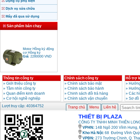
Dụng cụ phụ kiện
Dịch vụ sửa chữa
Máy đã qua sử dụng
Sản phẩm bán chạy
Motor Hồng ký động
cơ Hồng ký
Giá
:
2280000
VND
Bảng giá động cơ
Thông tin công ty
Chính sách công ty
Hỗ trợ 
diesel đầu nổ diesel
»
Giới thiệu công ty
»
Chính sách bảo mật
»
Hướng
Giá
:
6500000
VND
»
Tầm nhìn công ty
»
Chính sách bảo hành
»
Hướng
»
Quan điểm kinh doanh
»
Chinh sách đổi trả hàng
»
Các h
»
Cơ hội nghề nghiệp
»
Chính sách vận chuyển
»
Sơ đồ
Bảng giá mũi khoan
Lượt truy cập: 40364752
Trang chủ
Menu
Liên hệ
rút lõi bê tông
Giá
:
330000
VND
THIẾT BỊ PLAZA
CÔNG TY TNHH MINH THIÊN LONG
VPHN:
14B Ngõ 200 Vĩnh Hưng, P
Máy khoan Bosch đa
Kho Hà Nội:
68 Đường Vĩnh Quỳnh
năng GBH 2-26DRE
(800W)
VPĐN:
273 Trường Chinh, Q. Tha