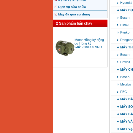
Hyundai
Dịch vụ sửa chữa
MÁY ĐỤ
Máy đã qua sử dụng
Bosch
Sản phẩm bán chạy
Hikoki
Kynko
Motor Hồng ký động
Dongch
cơ Hồng ký
Giá
:
2280000
VND
MÁY TH
Bosch
Dewalt
Bảng giá động cơ
diesel đầu nổ diesel
MÁY CH
Giá
:
6500000
VND
Bosch
Metabo
Bảng giá mũi khoan
FEG
rút lõi bê tông
Giá
:
330000
VND
MÁY Đ
MÁY SO
MÁY B
Máy khoan Bosch đa
năng GBH 2-26DRE
MÁY VẶ
(800W)
Giá
:
3980000
VND
MÁY VẶ