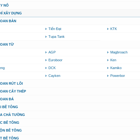
Y NỔ
HÍ XÂY DỰNG
HOAN BÀN
Tiến Đạt
KTK
Tupa Tank
OAN TỪ
AGP
Magbroach
Euroboor
Ken
eng
DCK
Kamiko
Cayken
Powerbor
OAN RÚT LÕI
OAN CẤY THÉP
OAN ĐÁ
I BÊ TÔNG
A CHÀ TƯỜNG
C BÊ TÔNG
ỘN BÊ TÔNG
T BÊ TÔNG