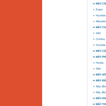
MÁY CẮ
Ergen
Hyundai
Mitsubish
MÁY CƯ
Stihl
Oshima
Hyundai
MÁY CẮ
MÁY PH
Honda
Stihl
MÁY XỊ
MÁY Đ
Máy đầm
Máy đầm
MÁY K
MÁY TH