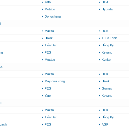
Yato
DCA
Metabo
Hyundai
Dongcheng
I
Makita
DCK
Hikoki
TuPa Tank
l
Tiến Đạt
Hồng Ký
ng
FEG
Keyang
Metabo
Kynko
ƯA
Makita
DCK
Máy cưa vòng
Hikoki
FEG
Gomes
Yato
Keyang
T
Makita
DCK
Tiến Đạt
Hồng Ký
 gạch
FEG
AGP