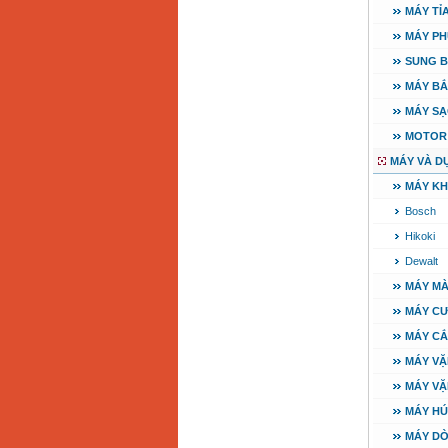
MÁY TỈ
Máy cưa xích chạy
xăng Stihl MS661
MÁY PH
Giá
:
29900000
VND
SUNG B
Máy cắt góc đa năng
MÁY BẮ
Makita LS1019L
(1510W)
MÁY SẠ
Giá
:
14068000
VND
MOTOR
MÁY VÀ D
Bộ máy khoan 100
MÁY K
chi tiết Bosch GSB
13RE (650W)
Giá
:
2200000
VND
Bosch
Hikoki
Dewalt
Máy khoan Bosch
MÁY MÀ
GSB 16RE (750W)
Giá
:
1850000
VND
MÁY C
MÁY CẮ
Động cơ xăng Honda
MÁY VẶ
GX160 (5.5HP)
Giá
:
7200000
VND
MÁY VẶ
MÁY HÚ
MÁY DÒ