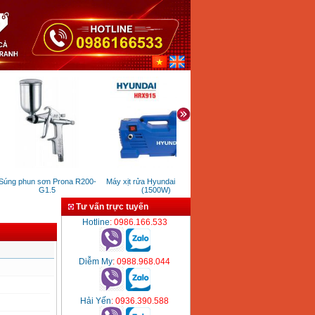
ng phun sơn Prona R200-
Máy xịt rửa Hyundai HRX915
Máy vặn ốc 16mm Ken 6416
G1.5
(1500W)
(350W)
Tư vấn trực tuyến
Hotline
: 0986.166.533
Diễm My
: 0988.968.044
Hải Yến
: 0936.390.588