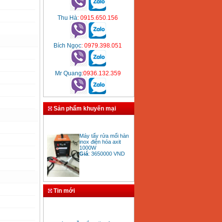
Thu Hà
: 0915.650.156
Bích Ngọc
: 0979.398.051
Mr Quang
:0936.132.359
Sản phẩm khuyến mại
Máy tẩy rửa mối hàn
inox điện hóa axit
1000W
Giá
:
3650000
VND
Bảng giá mũi khoan
Tin mới
rút lõi bê tông
Giá
:
330000
VND
» Hướng dẫn lắp đặt sử dụng