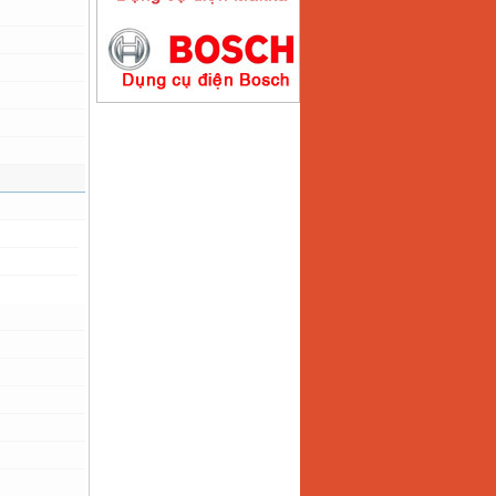
Máy hàn que điện tử
Hồng ký HK200E
Giá
:
4100000
VND
Máy hàn que điện tử
Hồng Ký HK200N
Giá
:
2870000
VND
Máy bơm nước
Koshin SEV 50X
Giá
:
5750000
VND