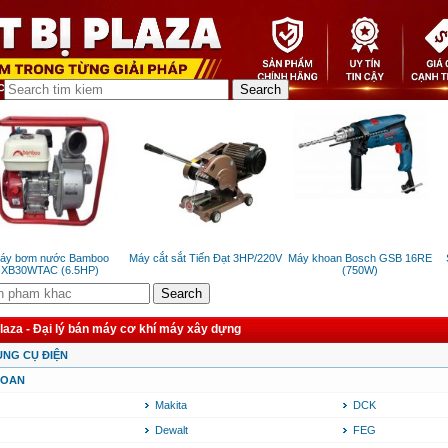
 bơm nước Bamboo
Máy cắt sắt Tiến Đạt 3HP/220V
Máy khoan Bosch GSB 16RE
Sú
B30WTAC (6.5HP)
(750W)
Plaza - Đại lý bán máy cơ khí máy xây dựng
ỤNG CỤ ĐIỆN
HOAN
Makita
DCK
Dewalt
FEG