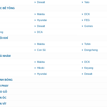
Dewalt
Yato
C BÊ TÔNG
Makita
DCK
Hyundai
FEG
Dewalt
Gomes
eng
DCA
ỔI KHÍ
Makita
Tohin
Con Sò
Dongcheng
À NHÁM
Makita
DCK
Hikoki
Keyang
Hyundai
Dewalt
ÁNH BÓNG
I PHAY
ÀO GỖ
N ỐC
N VÍT