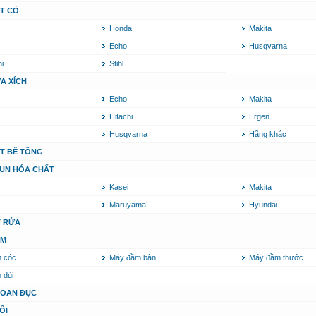
T CỎ
Honda
Makita
Echo
Husqvarna
i
Stihl
A XÍCH
Echo
Makita
Hitachi
Ergen
Husqvarna
Hãng khác
T BÊ TÔNG
UN HÓA CHẤT
Kasei
Makita
Maruyama
Hyundai
T RỬA
ẦM
 cóc
Máy đầm bàn
Máy đầm thước
 dùi
HOAN ĐỤC
ỔI