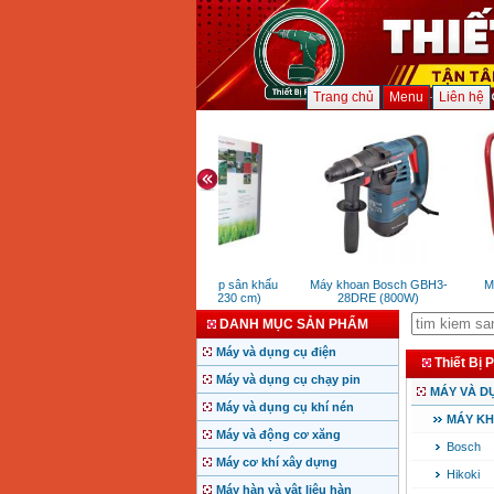
Trang chủ
Menu
Liên hệ
Backdrop popup sân khấu
Máy khoan Bosch GBH3-
Máy
thẳng (230x230 cm)
28DRE (800W)
X
DANH MỤC SẢN PHẨM
Máy và dụng cụ điện
Thiết Bị 
Máy và dụng cụ chạy pin
MÁY VÀ D
Máy và dụng cụ khí nén
MÁY K
Máy và động cơ xăng
Bosch
Máy cơ khí xây dựng
Hikoki
Máy hàn và vật liệu hàn