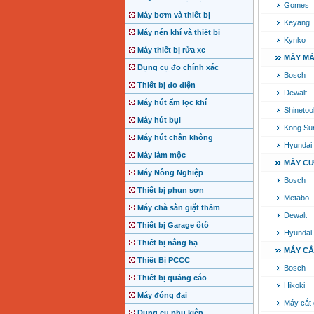
Gomes
Máy bơm và thiết bị
Keyang
Máy nén khí và thiết bị
Kynko
Máy thiết bị rửa xe
MÁY MÀ
Dụng cụ đo chính xác
Bosch
Thiết bị đo điện
Dewalt
Máy hút ẩm lọc khí
Shinetoo
Máy hút bụi
Kong Su
Máy hút chân không
Hyundai
Máy làm mộc
MÁY C
Máy Nông Nghiệp
Bosch
Thiết bị phun sơn
Metabo
Máy chà sàn giặt thảm
Dewalt
Thiết bị Garage ôtô
Hyundai
Thiết bị nâng hạ
MÁY CẮ
Thiết Bị PCCC
Bosch
Thiết bị quảng cáo
Hikoki
Máy đóng đai
Máy cắt
Dụng cụ phụ kiện