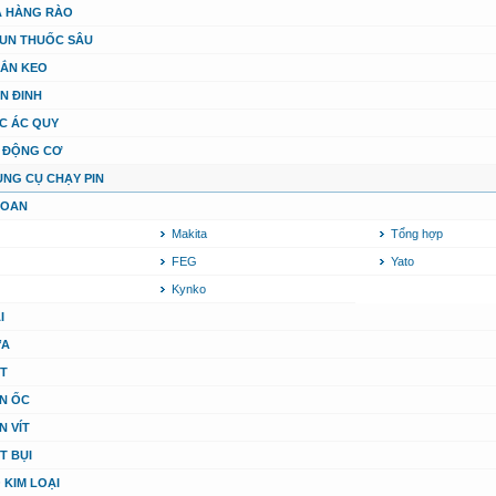
A HÀNG RÀO
UN THUỐC SÂU
ẮN KEO
N ĐINH
C ÁC QUY
 ĐỘNG CƠ
ỤNG CỤ CHẠY PIN
HOAN
Makita
Tổng hợp
FEG
Yato
Kynko
I
ƯA
T
N ỐC
N VÍT
T BỤI
 KIM LOẠI