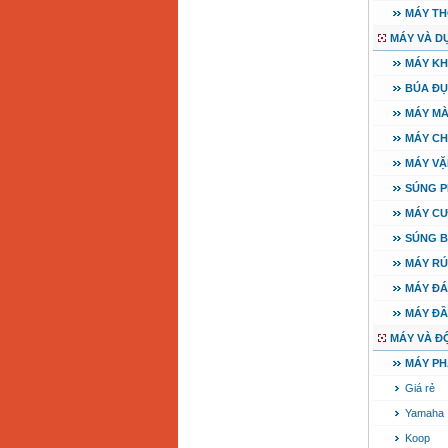
Máy mài 100mm
MÁY TH
Makita 9553B (710W)
Giá
:
1296000
VND
MÁY VÀ D
MÁY KH
BÚA ĐỤ
MÁY MÀ
MÁY CH
MÁY VẶ
SÚNG P
MÁY CƯ
SÚNG B
MÁY RÚ
MÁY ĐÁ
MÁY ĐẦ
MÁY VÀ Đ
MÁY PH
Giá rẻ
Yamaha
Koop