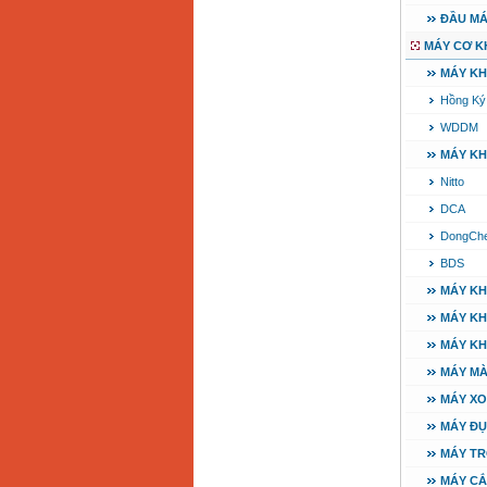
ĐẦU MÁ
MÁY CƠ K
MÁY K
Hồng Ký
WDDM
MÁY KH
Nitto
DCA
DongCh
BDS
MÁY KH
MÁY KH
MÁY KH
MÁY MÀ
MÁY XO
MÁY ĐỤ
MÁY TR
MÁY CẮ