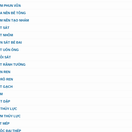
M PHUN VỮA
A NỀN BÊ TÔNG
M NỀN TẠO NHÁM
T SẮT
T NHÔM
N SẮT BẺ ĐAI
T UỐN ỐNG
ỖI SẮT
T RÃNH TƯỜNG
ỆN REN
 RÔ REN
T GẠCH
ẦM
T DẬP
 THỦY LỰC
M THỦY LỰC
T MÉP
ỘC ĐAI THÉP