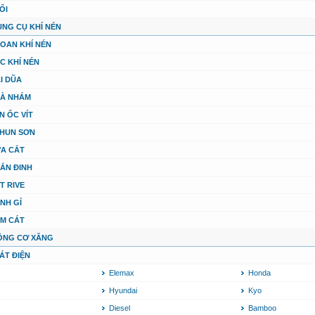
ỔI
ỤNG CỤ KHÍ NÉN
OAN KHÍ NÉN
C KHÍ NÉN
I DŨA
À NHÁM
N ỐC VÍT
HUN SƠN
A CẮT
ẮN ĐINH
T RIVE
NH GỈ
M CÁT
ỘNG CƠ XĂNG
ÁT ĐIỆN
Elemax
Honda
Hyundai
Kyo
Diesel
Bamboo