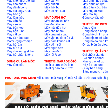
Máy khò nhiệt thổi bụi
Máy vặn vít
Máy phun hóa chất
Máy chà nhám
Máy hút bụi
Máy phun áp lực
Máy đánh bóng
Máy thổi bụi
Máy đầm cóc / bàn
Máy soi phay router
Máy dò kim loại
Máy khoan đục
Máy bào gỗ
Máy thổi bụi
Máy làm mộc
MÁY DÙNG HƠI
Động cơ đầu nổ
Máy vặn ốc
Máy khoan khí nén
Máy vặn vít
Búa đục khí nén
THIÊT BỊ ĐO ĐIỆN
Máy bắn keo
Máy mài dũa hơi
Ampe Kìm
Máy bắn đinh
Máy chà nhám
Đồng hồ vạn năng
Máy cắt cỏ
Máy cưa máy cắt
Đồng hồ chỉ thị ph
Máy tỉa hàng rào
Máy vặn bu lông ốc vít
Đồng hồ đo trở các
Motor động cơ điện
Máy đầm khuôn cát
Đồng hồ đo điện tr
Máy hút ẩm
Máy gõ rỉ sét
Ổn áp biến áp Lioa
Máy hút bụi
Máy phun sơn
Máy chà sàn giặt thảm
Máy bắn đinh
THIỆT BỊ QUẢNG
Máy hút chân không
Máy rút Rive
Giá chữ x standy
Giá cuốn banner
DỤNG CỤ LÀM MỘC
THIÊT BỊ GARAGE ÔTÔ
Khung backdrop
Máy làm mộc
Thiết bị sửa chữa ô tô
Kệ để brochure
Thiết bị bảo hộ PCCC
Quầy bán hàng
Bảng menu chỉ dẫ
PHỤ TÙNG PHỤ KIỆN:
Mũi khoan mũi đục
|
Đá mài đá cắt
|
Lưỡi cưa lưỡi cắt