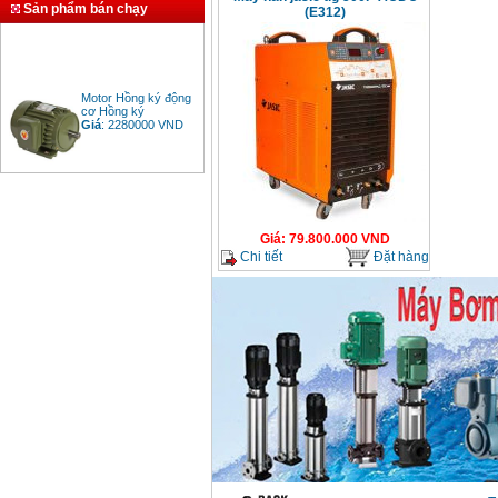
Sản phẩm bán chạy
(E312)
Motor Hồng ký động
cơ Hồng ký
Giá
:
2280000
VND
Bảng giá động cơ
diesel đầu nổ diesel
Giá
:
6500000
VND
Giá
:
79.800.000
VND
Chi tiết
Đặt hàng
Bảng giá mũi khoan
rút lõi bê tông
Giá
:
330000
VND
Máy khoan Bosch đa
năng GBH 2-26DRE
(800W)
Giá
:
3980000
VND
Máy cưa xích chạy
xăng Stihl MS661
Giá
:
29900000
VND