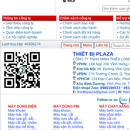
T
Máy cắt góc đa năng
Makita LS1019L
(1510W)
Thông tin công ty
Chính sách công ty
Hỗ trợ 
Giá
:
14068000
VND
»
Giới thiệu công ty
»
Chính sách bảo mật
»
Hướng
»
Tầm nhìn công ty
»
Chính sách bảo hành
»
Hướng
»
Quan điểm kinh doanh
»
Chinh sách đổi trả hàng
»
Các h
»
Cơ hội nghề nghiệp
»
Chính sách vận chuyển
»
Sơ đồ
Bộ máy khoan 100
chi tiết Bosch GSB
Lượt truy cập: 40308174
Trang chủ
Menu
Liên hệ
13RE (650W)
Giá
:
2200000
VND
THIẾT BỊ PLAZA
CÔNG TY TNHH MINH THIÊN LONG
VPHN:
14B Ngõ 200 Vĩnh Hưng, P
Kho Hà Nội:
68 Đường Vĩnh Quỳnh
Máy khoan Bosch
GSB 16RE (750W)
VPĐN:
273 Trường Chinh, Q. Tha
Giá
:
1850000
VND
VPHCM
: 133 Đào Cam Mộc, Phư
Kho
Bình Dương:
Vĩnh Phú 24, 
Điện thoại/ Zalo:
0986166533
*
091
Động cơ xăng Honda
E:
thietbiplaza@gmail.com
|
W:
thie
GX160 (5.5HP)
Giá
:
7200000
VND
Follow us on
:
MÁY DÙNG ĐIỆN
MÁY DÙNG PIN
MÁY CHẠY XĂNG 
Máy khoan
Máy khoan
Máy bơm nước
Máy mài, cắt
Máy mài, cắt
Máy phát điện
Máy mài 100mm
Máy cưa gỗ, sắt,..
Máy cưa sắt, gỗ,..
Máy cắt cỏ
Makita 9553B (710W)
Máy cắt sắt, nhôm,..
Máy cắt sắt, nhôm,..
Máy cưa xích
Giá
:
1296000
VND
Máy đục bê tông
Máy vặn ốc bulông
Máy cắt bê tông