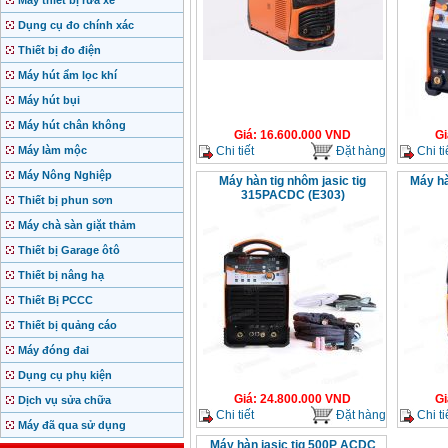
Máy thiết bị rửa xe
Dụng cụ đo chính xác
Thiết bị đo điện
Máy hút ẩm lọc khí
Máy hút bụi
Máy hút chân không
Giá
:
16.600.000
VND
Gi
Chi tiết
Đặt hàng
Chi ti
Máy làm mộc
Máy Nông Nghiệp
Máy hàn tig nhôm jasic tig
Máy h
315PACDC (E303)
Thiết bị phun sơn
Máy chà sàn giặt thảm
Thiết bị Garage ôtô
Thiết bị nâng hạ
Thiết Bị PCCC
Thiết bị quảng cáo
Máy đóng đai
Dụng cụ phụ kiện
Giá
:
24.800.000
VND
Gi
Dịch vụ sửa chữa
Chi tiết
Đặt hàng
Chi ti
Máy đã qua sử dụng
Máy hàn jasic tig 500P ACDC