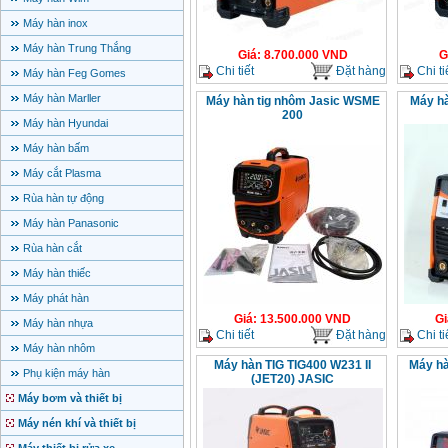
Máy hàn inox
Máy hàn Trung Thắng
Giá
:
8.700.000
VND
G
Chi tiết
Đặt hàng
Chi ti
Máy hàn Feg Gomes
Máy hàn Marller
Máy hàn tig nhôm Jasic WSME
Máy hà
200
Máy hàn Hyundai
Máy hàn bấm
Máy cắt Plasma
Rùa hàn tự động
Máy hàn Panasonic
Rùa hàn cắt
Máy hàn thiếc
Máy phát hàn
Giá
:
13.500.000
VND
Gi
Máy hàn nhựa
Chi tiết
Đặt hàng
Chi ti
Máy hàn nhôm
Máy hàn TIG TIG400 W231 II
Máy hà
Phụ kiện máy hàn
(JET20) JASIC
Máy bơm và thiết bị
Máy nén khí và thiết bị