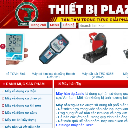
Trang chủ
Menu
Liên hệ
 ẩm kế TCVN-5in1
Máy dò kim loại đa năng Bosch
Máy cắt sắt FEG 935E
Máy 
GMS120
(2800W)
20
Máy hàn Tig
DANH MỤC SẢN PHẨM
Máy và dụng cụ điện
Máy hàn tig Jasic
là dụng cụ hàn sử dụng quá
cực Vonfram. Mối hàn không bị ảnh hưởng bởi 
Máy và dụng cụ chạy pin
Máy hàn tig Jasic
được sử dụng rất phổ biến t
Máy và dụng cụ khí nén
- Rất thích hợp trong việc hàn các loại hợp kim
Máy và động cơ xăng
- Ứng dụng tốt để hàn các kim loại và hợp kim
- Để hàn các lớp ngấu trong quy trình hàn ống 
Máy cơ khí xây dựng
- Rất hiệu quả để hàn nhôm, hợp kim niken và 
Cataloge máy hàn Jasic
Máy hàn và vật liệu hàn