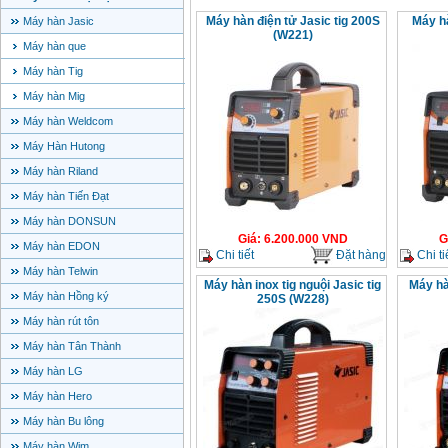
Máy hàn điện tử Jasic tig 200S
Máy hà
Máy hàn Jasic
(W221)
Máy hàn que
Máy hàn Tig
Máy hàn Mig
Máy hàn Weldcom
Máy Hàn Hutong
Máy hàn Riland
Máy hàn Tiến Đạt
Máy hàn DONSUN
Giá
:
6.200.000
VND
G
Máy hàn EDON
Chi tiết
Đặt hàng
Chi ti
Máy hàn Telwin
Máy hàn inox tig nguội Jasic tig
Máy hà
Máy hàn Hồng ký
250S (W228)
Máy hàn rút tôn
Máy hàn Tân Thành
Máy hàn LG
Máy hàn Hero
Máy hàn Bu lông
Máy hàn Wim