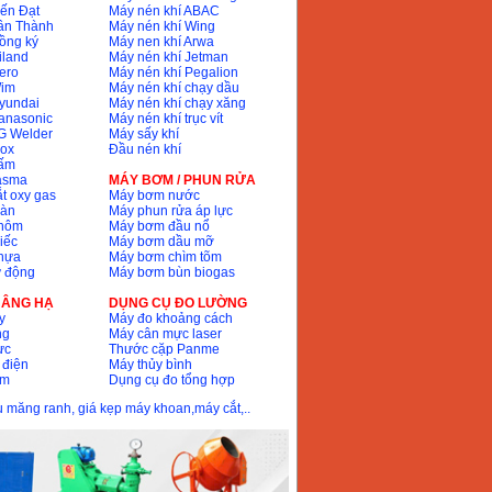
ến Đạt
Máy nén khí ABAC
ân Thành
Máy nén khí Wing
ồng ký
Máy nen khí Arwa
iland
Máy nén khí Jetman
ero
Máy nén khí Pegalion
Wim
Máy nén khí chạy dầu
yundai
Máy nén khí chạy xăng
anasonic
Máy nén khí trục vít
G Welder
Máy sấy khí
nox
Đầu nén khí
bấm
lasma
MÁY BƠM / PHUN RỬA
t oxy gas
Máy bơm nước
hàn
Máy phun rửa áp lực
nhôm
Máy bơm đầu nổ
iếc
Máy bơm dầu mỡ
hựa
Máy bơm chìm tõm
ự động
Máy bơm bùn biogas
 NÂNG HẠ
DỤNG CỤ ĐO LƯỜNG
y
Máy đo khoảng cách
ng
Máy cân mực laser
ực
Thước cặp Panme
 điện
Máy thủy bình
ôm
Dụng cụ đo tổng hợp
ầu măng ranh, giá kẹp máy khoan,máy cắt,..