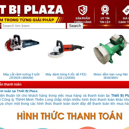
Máy cắt rãnh tường 5 lưỡi
Máy đánh bóng 6 tốc độ FEG
Motor đầm bàn rung Niki
ZR3928 (4800W)
318 (1200W)
3KW/380V
n thanh toán
h toán tại Thiết Bị Plaza
kiện thuận lợi cho khách hàng trong việc mua hàng và thanh toán tại
Thiết Bị P
ý Công ty TNHH Minh Thiên Long chấp nhận nhiều hình thức thanh toán khác nh
ựa chọn một trong các hình thức thanh toán dưới đây để thanh toán khi mua hàn