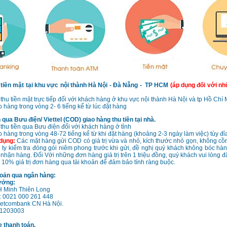
 tiền mặt tại khu vực nội thành Hà Nội - Đà Nẵng - TP HCM
(áp dụng đối với n
thu tiền mặt trực tiếp đối với khách hàng ở khu vực nội thành Hà Nội và tp Hồ Chí
o hàng trong vòng 2- 6 tiếng kể từ lúc đặt hàng
 qua Bưu điện/ Viettel (COD) giao hàng thu tiền tại nhà.
thu tiền qua Bưu điện đối với khách hàng ở tỉnh
o hàng trong vòng 48-72 tiếng kể từ khi đặt hàng (khoảng 2-3 ngày làm việc) tùy đỉa
 dụng:
Các mặt hàng gửi COD có giá trị vừa và nhỏ, kích thước nhỏ gọn, không c
ty kiểm tra đóng gói niêm phong trước khi gửi, đề nghị quý khách không bóc hàng
nhận hàng. Đối Với những đơn hàng giá trị trên 1 triệu đồng, quý khách vui lòng đ
ểu 10% giá trị đơn hàng qua tài khoản để đảm bảo tính ràng buộc.
oản qua ngân hàng:
ưởng:
 Minh Thiên Long
: 0021 000 261 448
etcombank CN Hà Nội.
1203003
 thanh toán.