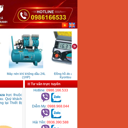
Máy nén khí không dầu 24L
Đồng hồ đo điện trở đất
Máy mài 150mm Hyund
(1HP)
Kyoritsu 4105A
HMG150 (1050W)
Tư vấn trực tuyến
Hotline
: 0986.166.533
laza
trực thuộc
au. Quý khách
g tại Thiết Bị
Diễm My
: 0988.968.044
Hải Yến
: 0936.390.588