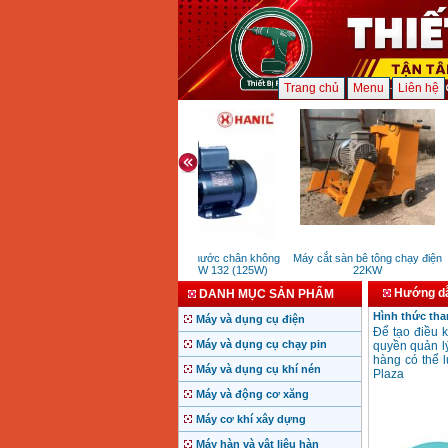
Trang chủ
Menu
Liên hệ
Máy bơm nước chân không
Máy cắt sàn bê tông chạy điện
Hanil PDW 132 (125W)
22KW
Hướng dẫ
DANH MỤC SẢN PHẨM
Hình thức than
Máy và dụng cụ điện
Để tạo điều 
Máy và dụng cụ chạy pin
quyền quản l
hàng có thể l
Máy và dụng cụ khí nén
Plaza
Máy và động cơ xăng
Máy cơ khí xây dựng
Máy hàn và vật liệu hàn