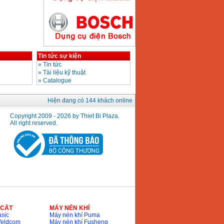
Giá
:
2890000
VND
Máy hàn que điện tử
Hồng ký HK200E
Giá
:
4100000
VND
Tin tức sự kiện
»
Tin tức
»
Tài liệu kỹ thuật
»
Catalogue
Máy hàn que điện tử
Hiện đang có 144 khách online
Hồng Ký HK200N
Giá
:
2870000
VND
Copyright 2009 - 2026 by Thiet Bi Plaza.
All right reserved.
Máy bơm nước
Koshin SEV 50X
Giá
:
5750000
VND
 CẮT
MÁY NÉN KHÍ
sic
Máy nén khí Puma
Weldcom
Máy nén khí Fusheng