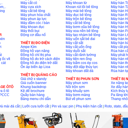
..
Máy cắt cỏ
Máy khoan từ
Máy hàn Ti
m,..
Máy cưa xích
Khoan rút lõi bê tông
Máy hàn T
ông
Máy cắt bê tông
Máy mài bê tông
Máy hàn H
Máy phun hóa chất
Máy đục bê tông
Máy hàn R
Máy phun áp lực
Máy trộn bê tông
Máy hàn H
Máy đầm cóc / bàn
Máy cắt bê tông
Máy hàn 
Máy khoan đục
Máy bơm vũa bê tông
Máy hàn H
Máy thổi bụi
Máy xoa nền bê tông
Máy hàn P
I
Động cơ đầu nổ
Máy tạo nhám bê tông
Máy hàn L
nén
Máy uốn sắt bẻ đai
Máy hàn I
n
THIÊT BỊ ĐO ĐIỆN
Máy cắt sắt
Máy hàn 
i
Ampe Kìm
Máy cắt uốn ống
Máy cắt p
Đồng hồ vạn năng
Máy duỗi sắt
Rùa hàn cắ
t
Đồng hồ chỉ thị pha
Máy cắt rãnh tường
Máy phát 
 ốc vít
Đồng hồ đo trở cách điện
Máy tiện ren ống
Máy hàn 
 cát
Đồng hồ đo điện trở đất
Máy bấm cos ép cos
Máy hàn th
Ổn áp biến áp Lioa
Máy đột dập thủy lực
Máy hàn n
Máy khoan đất đá
Rùa hàn t
THIỆT BỊ QUẢNG CÁO
Giá chữ x standy
THIẾT BỊ PHUN SƠN
THIẾT BỊ
Giá cuốn banner
Máy phun sơn
Xe nâng ta
AGE ÔTÔ
Khung backdrop
Nồi trộn sơn
Xe đẩy hà
a ô tô
Kệ để brochure
Máy khuấy sơn
Kích thủy l
ộ PCCC
Quầy bán hàng
Máy bơm màng
Pa lăng tời
Bảng menu chỉ dẫn
Bút vẽ phun sơn
Thang nh
á mài đá cắt
|
Lưỡi cưa lưỡi cắt
|
Pin và sạc pin
|
Phụ kiện hàn cắt
|
Roto, stato, đ