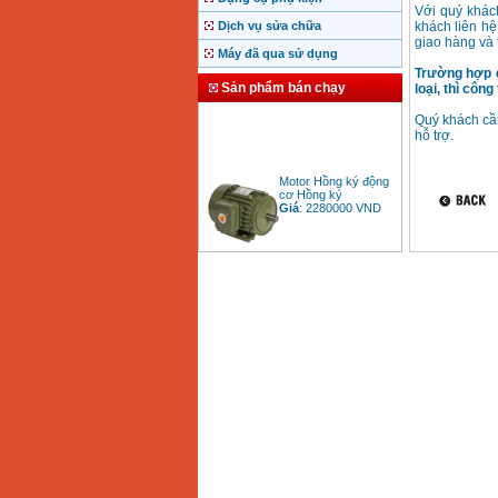
Với quý khác
Dịch vụ sửa chữa
khách liên hệ
giao hàng và 
Máy đã qua sử dụng
Trường hợp 
Sản phẩm bán chạy
loại, thì côn
Quý khách cần
hỗ trợ.
Motor Hồng ký động
cơ Hồng ký
Giá
:
2280000
VND
Bảng giá động cơ
diesel đầu nổ diesel
Giá
:
6500000
VND
Bảng giá mũi khoan
rút lõi bê tông
Giá
:
330000
VND
Máy khoan Bosch đa
năng GBH 2-26DRE
(800W)