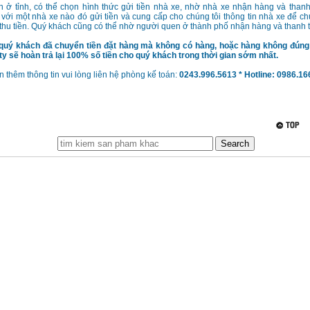
h ở tỉnh, có thể chọn hình thức gửi tiền nhà xe, nhờ nhà xe nhận hàng và than
 với một nhà xe nào đó gửi tiền và cung cấp cho chúng tôi thông tin nhà xe để chú
thu tiền. Quý khách cũng có thể nhờ người quen ở thành phố nhận hàng và thanh 
quý khách đã chuyển tiền đặt hàng mà không có hàng, hoặc hàng không đún
g ty sẽ hoàn trả lại 100% số tiền cho quý khách trong thời gian sớm nhất.
 thêm thông tin vui lòng liên hệ phòng kế toán:
0243.996.5613 * Hotline: 0986.1