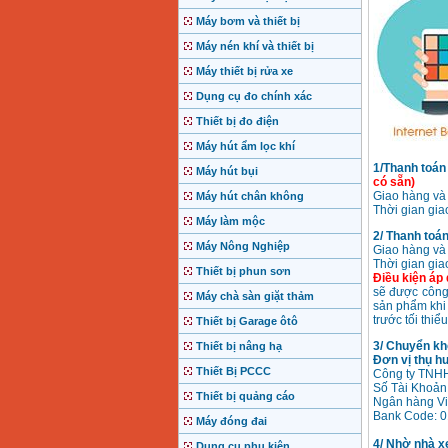
Máy bơm và thiết bị
Máy nén khí và thiết bị
Máy thiết bị rửa xe
Dụng cụ đo chính xác
Thiết bị đo điện
Máy hút ẩm lọc khí
1/Thanh toán
Máy hút bụi
có sẵn)
Giao hàng và 
Máy hút chân không
Thời gian gia
Máy làm mộc
2/ Thanh toán
Máy Nông Nghiệp
Giao hàng và 
Thời gian gia
Thiết bị phun sơn
Điều kiện áp
sẽ được công 
Máy chà sàn giặt thảm
sản phẩm khi 
trước tối thi
Thiết bị Garage ôtô
3/ Chuyển kh
Thiết bị nâng hạ
Đơn vị thụ h
Thiết Bị PCCC
Công ty TNHH
Số Tài Khoản
Thiết bị quảng cáo
Ngân hàng Vi
Bank Code:
0
Máy đóng đai
4/ Nhờ nhà xe
Dụng cụ phụ kiện