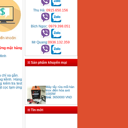
Thu Hà
: 0915.650.156
Bích Ngọc
: 0979.398.051
Mr Quang
:0936.132.359
hững mặt hàng
 Minh
Sản phẩm khuyến mại
 chỉ xa gần.
ồng kềnh. Hàng
 kiêm tra test
Máy tẩy rửa mối hàn
ặt cọc tạm ứng
inox điện hóa axit
1000W
Giá
:
3650000
VND
Tin mới
Bảng giá mũi khoan
rút lõi bê tông
Giá
:
330000
VND