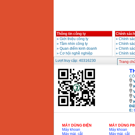
Giá
:
3980000
VND
Máy cưa xích chạy
xăng Stihl MS661
Giá
:
29900000
VND
Thông tin công ty
Chính sách
Máy cắt góc đa năng
Makita LS1019L
»
Giới thiệu công ty
»
Chính sác
(1510W)
»
Tầm nhìn công ty
»
Chính sá
Giá
:
14068000
VND
»
Quan điểm kinh doanh
»
Chinh sác
»
Cơ hội nghề nghiệp
»
Chính sá
Lượt truy cập: 40316230
Trang ch
Bộ máy khoan 100
chi tiết Bosch GSB
T
13RE (650W)
Giá
:
2200000
VND
CÔ
V
K
Máy khoan Bosch
GSB 16RE (750W)
Giá
:
1850000
VND
Điệ
E:
Động cơ xăng Honda
GX160 (5.5HP)
Giá
:
7200000
VND
MÁY DÙNG ĐIỆN
MÁY DÙNG PI
Máy khoan
Máy khoan
Máy mài, cắt
Máy mài, cắt