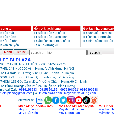
 công ty
Hỗ trợ khách hàng
Đối tác nhà cung cấp
h bảo mật
»
Hướng dẫn đặt hàng
»
Quan điểm hợp tác
ch bảo hành
»
Hướng dẫn thanh toán
»
Hình thức hợp tác
h đổi trả hàng
»
Các hình thức mua hàng
»
Chính sách hợp tác
ch vận chuyển
»
Sơ đồ đường đi
ủ
Menu
Liên hệ
HIẾT BỊ PLAZA
NG TY TNHH MINH THIÊN LONG: 0105892276
PHN:
14B Ngõ 200 Vĩnh Hưng, P. Vĩnh Hưng, Hà Nội
ho Hà Nội:
68 Đường Vĩnh Quỳnh, Thanh Trì, Hà Nội
VPĐN:
273 Trường Chinh, Q. Thanh Khê, TP. Đà Nẵng
VPHCM
: 133 Đào Cam Mộc, Phường Chánh Hưng,Hồ Chí Minh
Kho
Bình Dương:
Vĩnh Phú 24, Thuận An, Bình Dương
n thoại/ Zalo:
0986166533
*
0915650156
*
0979398051
*
0936390588
thietbiplaza@gmail.com
|
W:
thietbiplaza.com
|
maycokhixaydung.com
Follow us on
:
N
MÁY CHẠY XĂNG / DẦU
MÁY CƠ KHÍ XÂY DỰNG
MÁY HÀN
Máy bơm nước
Máy đầm dùi / bàn
Máy hàn Ja
Máy phát điện
Máy khoan bàn
Máy hàn 