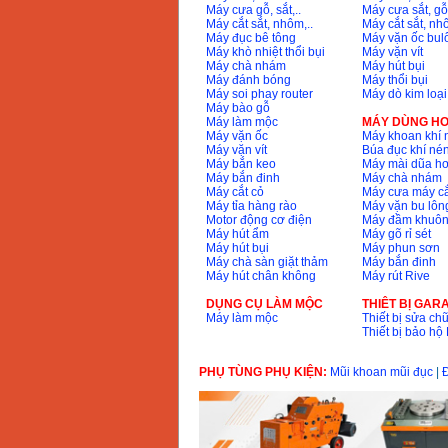
Máy cưa gỗ, sắt,..
Máy cưa sắt, gỗ,
Máy cắt sắt, nhôm,..
Máy cắt sắt, nhô
Máy mài 100mm
Máy đục bê tông
Máy vặn ốc bul
Makita 9553B (710W)
Máy khò nhiệt thổi bụi
Máy vặn vít
Giá
:
1296000
VND
Máy chà nhám
Máy hút bụi
Máy đánh bóng
Máy thổi bụi
Máy soi phay router
Máy dò kim loại
Máy bào gỗ
Máy làm mộc
MÁY DÙNG HƠ
Máy vặn ốc
Máy khoan khí 
Máy vặn vít
Búa đục khí né
Máy bắn keo
Máy mài dũa hơ
Máy bắn đinh
Máy chà nhám
Máy cắt cỏ
Máy cưa máy cắ
Máy tỉa hàng rào
Máy vặn bu lông
Motor động cơ điện
Máy đầm khuôn
Máy hút ẩm
Máy gõ rỉ sét
Máy hút bụi
Máy phun sơn
Máy chà sàn giặt thảm
Máy bắn đinh
Máy hút chân không
Máy rút Rive
DỤNG CỤ LÀM MỘC
THIÊT BỊ GAR
Máy làm mộc
Thiết bị sửa chữ
Thiết bị bảo h
PHỤ TÙNG PHỤ KIỆN:
Mũi khoan mũi đục
|
Đ