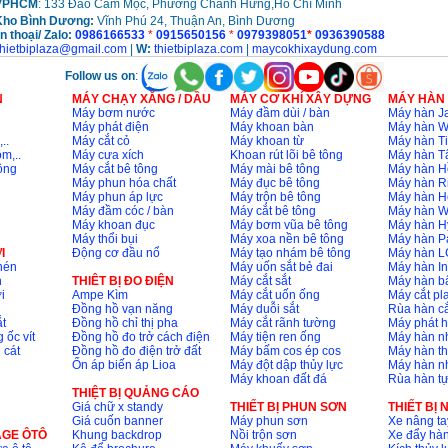
VPHCM
: 133 Đào Cam Mộc, Phường Chánh Hưng,Hồ Chí Minh
Kho
Bình Dương:
Vĩnh Phú 24, Thuận An, Bình Dương
n thoại/ Zalo:
0986166533
*
0915650156
*
0979398051
*
0936390588
thietbiplaza@gmail.com
|
W:
thietbiplaza.com
|
maycokhixaydung.com
Follow us on
:
N
MÁY CHẠY XĂNG / DẦU
MÁY CƠ KHÍ XÂY DỰNG
MÁY HÀN
Máy bơm nước
Máy đầm dùi / bàn
Máy hàn Ja
Máy phát điện
Máy khoan bàn
Máy hàn 
..
Máy cắt cỏ
Máy khoan từ
Máy hàn Ti
m,..
Máy cưa xích
Khoan rút lõi bê tông
Máy hàn T
ông
Máy cắt bê tông
Máy mài bê tông
Máy hàn H
Máy phun hóa chất
Máy đục bê tông
Máy hàn R
Máy phun áp lực
Máy trộn bê tông
Máy hàn H
Máy đầm cóc / bàn
Máy cắt bê tông
Máy hàn 
Máy khoan đục
Máy bơm vũa bê tông
Máy hàn H
Máy thổi bụi
Máy xoa nền bê tông
Máy hàn P
I
Động cơ đầu nổ
Máy tạo nhám bê tông
Máy hàn L
nén
Máy uốn sắt bẻ đai
Máy hàn I
n
THIÊT BỊ ĐO ĐIỆN
Máy cắt sắt
Máy hàn 
i
Ampe Kìm
Máy cắt uốn ống
Máy cắt p
Đồng hồ vạn năng
Máy duỗi sắt
Rùa hàn cắ
t
Đồng hồ chỉ thị pha
Máy cắt rãnh tường
Máy phát 
 ốc vít
Đồng hồ đo trở cách điện
Máy tiện ren ống
Máy hàn 
 cát
Đồng hồ đo điện trở đất
Máy bấm cos ép cos
Máy hàn th
Ổn áp biến áp Lioa
Máy đột dập thủy lực
Máy hàn n
Máy khoan đất đá
Rùa hàn t
THIỆT BỊ QUẢNG CÁO
Giá chữ x standy
THIẾT BỊ PHUN SƠN
THIẾT BỊ
Giá cuốn banner
Máy phun sơn
Xe nâng ta
AGE ÔTÔ
Khung backdrop
Nồi trộn sơn
Xe đẩy hà