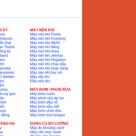
 CẮT
MÁY NÉN KHÍ
sic
Máy nén khí Puma
Weldcom
Máy nén khí Fusheng
ến Đạt
Máy nén khí ABAC
ân Thành
Máy nén khí Wing
ồng ký
Máy nen khí Arwa
iland
Máy nén khí Jetman
ero
Máy nén khí Pegalion
Wim
Máy nén khí chạy dầu
yundai
Máy nén khí chạy xăng
anasonic
Máy nén khí trục vít
G Welder
Máy sấy khí
nox
Đầu nén khí
bấm
lasma
MÁY BƠM / PHUN RỬA
t oxy gas
Máy bơm nước
hàn
Máy phun rửa áp lực
nhôm
Máy bơm đầu nổ
iếc
Máy bơm dầu mỡ
hựa
Máy bơm chìm tõm
ự động
Máy bơm bùn biogas
 NÂNG HẠ
DỤNG CỤ ĐO LƯỜNG
y
Máy đo khoảng cách
ng
Máy cân mực laser