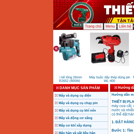
Trang chủ
Menu
Liên hệ
Máy khoan bê tông 26mm
Máy buộc dây thép dùng pin
M
Makita HR2652 (800W)
WL-400
Hướng dẫ
DANH MỤC SẢN PHẨM
Hướng dẫn mua
Máy và dụng cụ điện
THIẾT BỊ PL
Máy và dụng cụ chạy pin
máy cưa cắt, 
nước và nhiều
Máy và dụng cụ khí nén
có thể đặt hà
Máy và động cơ xăng
1. ĐẶT HÀN
Máy cơ khí xây dựng
Bước 1: Tìm 
Máy hàn và vật liệu hàn