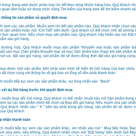
 trong trang web được phân loại chi tiết theo từng nhóm hàng hóa. Quý khách 
 quan tâm hoặc sử dụng chức năng Tìm kiếm của trang web để tìm kiếm nhanh s
thông tin sản phẩm và quyết định mua
ớt xem các sản phẩm. Muốn xem chi tiết sản phẩm nào, Quý khách nhấn chọn vào
nh sản phẩm hoặc nút “Chi Tiết” bên dưới. Quý khách có thể chọn chế độ phóng 
 trực quan hơn. Nếu chọn mua sản phẩm nào, Quý khách hãy nhấn vào nút Đặt 
hẩm vào giỏ hàng.
ố trường hợp, Quý khách muốn mua sản phẩm ”Khuyến mại hoặc sản phẩm bán
uột vào mục (Sản phẩm Khuyến mại và mục Sản phẩm bán chạy) khi sản phẩm đó
chọn và đặt vào giỏ hàng, sản phẩm đó sẽ được đồng thời đặt vào giỏ hàng cùn
mua được một sản phẩm, bên phải màn hình sẽ hiển thị Giỏ hàng của bạn chứa
đã chọn cùng với thông tin về giá bán và tổng số tiền phải thanh toán
h muốn tiếp tục xem các sản phẩm khác, vui lòng nhấn vào "Back"
xét lại Giỏ hàng trước khi quyết định mua
ào muốn thay đổi Giỏ hàng, Quý khách có thể nhấn chuột vào nút Sản phẩm tron
xem lại các sản phẩm mình đã chọn và thay đổi giỏ hàng. Nếu muốn xóa sản phẩ
 Quý khách nhân vào " X " bên tay phải trong giỏ hàng, sản phẩm đó sẽ được lo
 của Quý khách.
 nhận thanh toán
h muốn tiếp tục xem các sản phẩm khác, xin nhấn vào nút “ Mua tiếp Hoăc Back
ách vừa xem, nếu không, Quý khách nhấn chọn nút "Đặt hàng" bên dưới Giỏ Mu