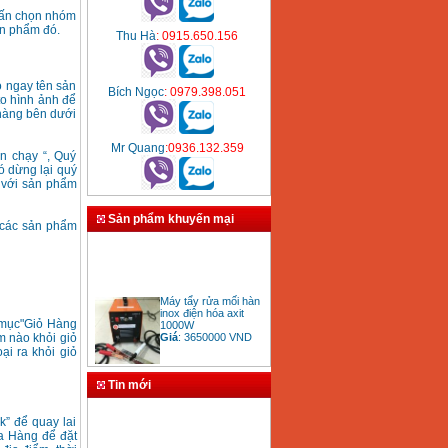
nhấn chọn nhóm
ản phẩm đó.
Thu Hà
: 0915.650.156
 ngay tên sản
Bích Ngọc
: 0979.398.051
to hình ảnh để
hàng bên dưới
Mr Quang
:0936.132.359
 chạy “, Quý
 dừng lại quý
g với sản phẩm
Sản phẩm khuyến mại
 các sản phẩm
Máy tẩy rửa mối hàn
inox điện hóa axit
1000W
g mục"Giỏ Hàng
Giá
:
3650000
VND
m nào khỏi giỏ
ại ra khỏi giỏ
Tin mới
Bảng giá mũi khoan
” để quay lai
rút lõi bê tông
a Hàng để đặt
Giá
:
330000
VND