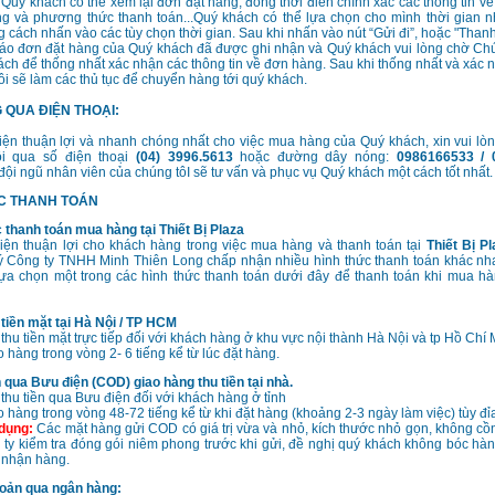
Quý khách có thể xem lại đơn đặt hàng, đồng thời điền chính xác các thông tin về 
ng và phương thức thanh toán...Quý khách có thể lựa chọn cho mình thời gian 
 cách nhấn vào các tùy chọn thời gian. Sau khi nhấn vào nút “Gửi đi”, hoặc "Tha
báo đơn đặt hàng của Quý khách đã được ghi nhận và Quý khách vui lòng chờ Chún
hách để thống nhất xác nhận các thông tin về đơn hàng. Sau khi thống nhất và xác
ôi sẽ làm các thủ tục để chuyển hàng tới quý khách.
 QUA ĐIỆN THOẠI:
iện thuận lợi và nhanh chóng nhất cho việc mua hàng của Quý khách, xin vui lòng
i qua số điện thoại
(04) 3996.5613
hoặc đường dây nóng:
0986166533 / 
đội ngũ nhân viên của chúng tôI sẽ tư vấn và phục vụ Quý khách một cách tốt nhất.
ỨC THANH TOÁN
thanh toán mua hàng tại Thiết Bị Plaza
kiện thuận lợi cho khách hàng trong việc mua hàng và thanh toán tại
Thiết Bị P
ý Công ty TNHH Minh Thiên Long chấp nhận nhiều hình thức thanh toán khác nh
ựa chọn một trong các hình thức thanh toán dưới đây để thanh toán khi mua hàn
tiền mặt tại Hà Nội / TP HCM
thu tiền mặt trực tiếp đối với khách hàng ở khu vực nội thành Hà Nội và tp Hồ Chí 
 hàng trong vòng 2- 6 tiếng kể từ lúc đặt hàng.
 qua Bưu điện (COD) giao hàng thu tiền tại nhà.
thu tiền qua Bưu điện đối với khách hàng ở tỉnh
o hàng trong vòng 48-72 tiếng kể từ khi đặt hàng (khoảng 2-3 ngày làm việc) tùy đỉa
 dụng:
Các mặt hàng gửi COD có giá trị vừa và nhỏ, kích thước nhỏ gọn, không c
ty kiểm tra đóng gói niêm phong trước khi gửi, đề nghị quý khách không bóc hàng
 nhận hàng.
oản qua ngân hàng: