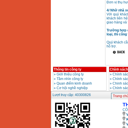
Giá
:
3980000
VND
Đơn vị thụ h
4/ Nhờ nhà xe
Máy cưa xích chạy
Với quý khác
xăng Stihl MS661
khách liên hệ
Giá
:
29900000
VND
giao hàng và 
Trường hợp 
Máy cắt góc đa năng
loại, thì côn
Makita LS1019L
(1510W)
Giá
:
14068000
VND
Quý khách cần
hỗ trợ.
Bộ máy khoan 100
chi tiết Bosch GSB
13RE (650W)
Giá
:
2200000
VND
Thông tin công ty
Chính sách
»
Giới thiệu công ty
»
Chính sác
»
Tầm nhìn công ty
»
Chính sá
»
Quan điểm kinh doanh
»
Chinh sác
»
Cơ hội nghề nghiệp
»
Chính sá
Máy khoan Bosch
GSB 16RE (750W)
Lượt truy cập: 40300826
Trang ch
Giá
:
1850000
VND
T
CÔ
Động cơ xăng Honda
V
GX160 (5.5HP)
Giá
:
7200000
VND
K