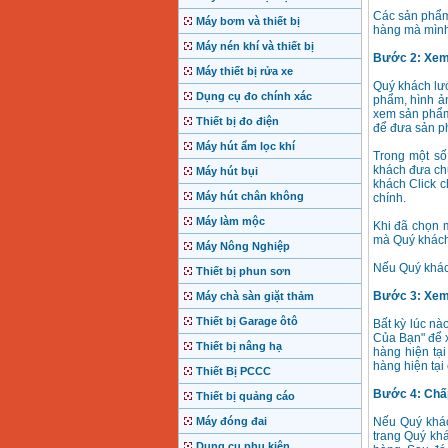
Các sản phẩm
Máy bơm và thiết bị
hàng mà mình
Máy nén khí và thiết bị
Bước 2: Xem 
Máy thiết bị rửa xe
Quý khách lư
Dụng cụ đo chính xác
phẩm, hình ả
xem sản phẩm
Thiết bị đo điện
để đưa sản p
Máy hút ẩm lọc khí
Trong một s
khách đưa ch
Máy hút bụi
khách Click 
Máy hút chân không
chính.
Máy làm mộc
Khi đã chọn 
mà Quý khách 
Máy Nông Nghiệp
Nếu Quý khác
Thiết bị phun sơn
Bước 3: Xem 
Máy chà sàn giặt thảm
Thiết bị Garage ôtô
Bất kỳ lúc n
Của Bạn" để 
Thiết bị nâng hạ
hàng hiện tại
hàng hiện tại
Thiết Bị PCCC
Bước 4: Chấp
Thiết bị quảng cáo
Máy đóng đai
Nếu Quý khác
trang Quý kh
Dụng cụ phụ kiện