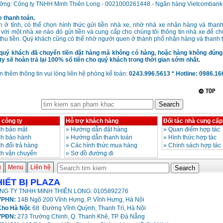
ưởng: Công ty TNHH Minh Thiên Long - 0021000261448 - Ngân hàng Vietcombank
 thanh toán.
h ở tỉnh, có thể chọn hình thức gửi tiền nhà xe, nhờ nhà xe nhận hàng và than
 với một nhà xe nào đó gửi tiền và cung cấp cho chúng tôi thông tin nhà xe để chú
thu tiền. Quý khách cũng có thể nhờ người quen ở thành phố nhận hàng và thanh 
quý khách đã chuyển tiền đặt hàng mà không có hàng, hoặc hàng không đún
g ty sẽ hoàn trả lại 100% số tiền cho quý khách trong thời gian sớm nhất.
 thêm thông tin vui lòng liên hệ phòng kế toán:
0243.996.5613 * Hotline: 0986.1
 công ty
Hỗ trợ khách hàng
Đối tác nhà cung cấp
h bảo mật
»
Hướng dẫn đặt hàng
»
Quan điểm hợp tác
ch bảo hành
»
Hướng dẫn thanh toán
»
Hình thức hợp tác
h đổi trả hàng
»
Các hình thức mua hàng
»
Chính sách hợp tác
ch vận chuyển
»
Sơ đồ đường đi
ủ
Menu
Liên hệ
HIẾT BỊ PLAZA
NG TY TNHH MINH THIÊN LONG: 0105892276
PHN:
14B Ngõ 200 Vĩnh Hưng, P. Vĩnh Hưng, Hà Nội
ho Hà Nội:
68 Đường Vĩnh Quỳnh, Thanh Trì, Hà Nội
VPĐN:
273 Trường Chinh, Q. Thanh Khê, TP. Đà Nẵng