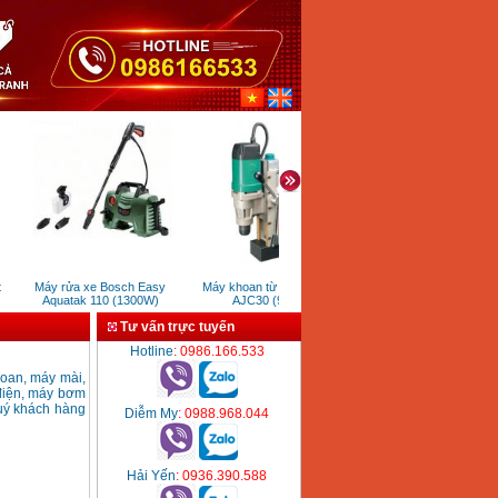
Máy rửa xe Bosch Easy
Máy khoan từ 30mm DCA
Máy phay nhỏ Bosch G
Aquatak 110 (1300W)
AJC30 (900W)
(550W)
Tư vấn trực tuyến
Hotline
: 0986.166.533
hoan, máy mài,
 điện, máy bơm
Quý khách hàng
Diễm My
: 0988.968.044
Hải Yến
: 0936.390.588