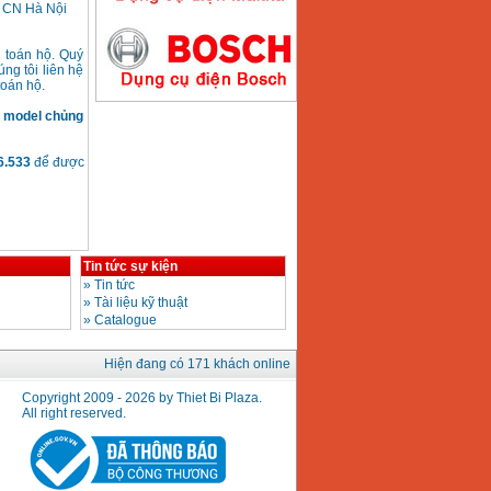
 CN Hà Nội
h toán hộ. Quý
ng tôi liên hệ
toán hộ.
Máy hàn que điện tử
Hồng ký HK200E
g model chủng
Giá
:
4100000
VND
66.533
để được
Máy hàn que điện tử
Hồng Ký HK200N
Giá
:
2870000
VND
Tin tức sự kiện
»
Tin tức
»
Tài liệu kỹ thuật
»
Catalogue
Máy bơm nước
Koshin SEV 50X
Giá
:
5750000
VND
Hiện đang có 171 khách online
Copyright 2009 - 2026 by Thiet Bi Plaza.
All right reserved.