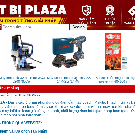
áy khoan từ 32mm Nitto WOJ
Máy khoan búa chạy pin GSB
Banner cuốn nhựa một mặt
3200 (950W)
14.4-2Li (14.4V)
poster (kt 60x160 cm)
n đặt hàng
 hàng tại Thiết Bị Plaza
AZA
- Đại lý cấp 1 phân phối dụng cụ điện cầm tay Bosch, Makita, Hitachi,...(máy k
máy đuc phá bê tông...) , máy cơ khí, máy xây dựng, máy hàn, máy nén khí, phát
 máy thiết bị khác giá cả cạnh tranh, chất lượng đảm bảo giao hàng toàn quốc. 
ng theo hai hình thức sau:
G THÔNG QUA WEBSITE:
kiếm và lựa chọn sản phẩm