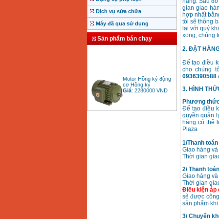
hàng. Sau đó 
gian giao hà
Dịch vụ sửa chữa
hợp nhất bằng
tôi sẽ thông 
Máy đã qua sử dụng
lại với quý k
xong, chúng t
Sản phẩm bán chạy
2. ĐẶT HÀNG
Để tạo điều k
cho chúng tô
Motor Hồng ký động
0936390588
cơ Hồng ký
Giá
:
2280000
VND
3. HÌNH TH
Phương thức 
Để tạo điều 
quyền quản l
hàng có thể l
Bảng giá động cơ
diesel đầu nổ diesel
Plaza
Giá
:
6500000
VND
1/Thanh toán 
Giao hàng và 
Thời gian giao
Bảng giá mũi khoan
2/ Thanh toán
rút lõi bê tông
Giao hàng và 
Giá
:
330000
VND
Thời gian gia
Điều kiện áp
sẽ được công 
sản phẩm khi
Máy khoan Bosch đa
năng GBH 2-26DRE
3/ Chuyển kh
(800W)