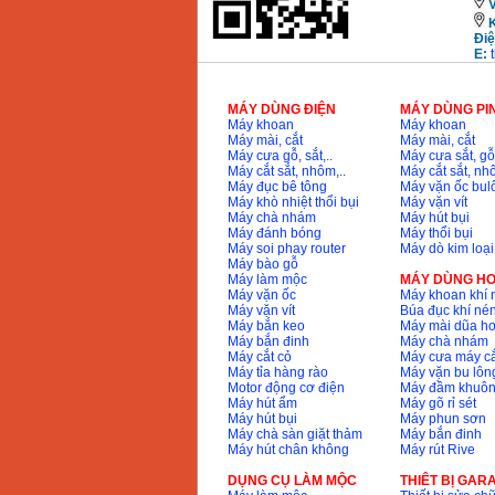
Máy mài 100mm
Điệ
Makita 9553B (710W)
E:
Giá
:
1296000
VND
MÁY DÙNG ĐIỆN
MÁY DÙNG PI
Máy khoan
Máy khoan
Máy mài, cắt
Máy mài, cắt
Máy cưa gỗ, sắt,..
Máy cưa sắt, gỗ,
Máy cắt sắt, nhôm,..
Máy cắt sắt, nhô
Máy đục bê tông
Máy vặn ốc bul
Máy khò nhiệt thổi bụi
Máy vặn vít
Máy chà nhám
Máy hút bụi
Máy đánh bóng
Máy thổi bụi
Máy soi phay router
Máy dò kim loại
Máy bào gỗ
Máy làm mộc
MÁY DÙNG HƠ
Máy vặn ốc
Máy khoan khí 
Máy vặn vít
Búa đục khí né
Máy bắn keo
Máy mài dũa hơ
Máy bắn đinh
Máy chà nhám
Máy cắt cỏ
Máy cưa máy cắ
Máy tỉa hàng rào
Máy vặn bu lông
Motor động cơ điện
Máy đầm khuôn
Máy hút ẩm
Máy gõ rỉ sét
Máy hút bụi
Máy phun sơn
Máy chà sàn giặt thảm
Máy bắn đinh
Máy hút chân không
Máy rút Rive
DỤNG CỤ LÀM MỘC
THIÊT BỊ GAR