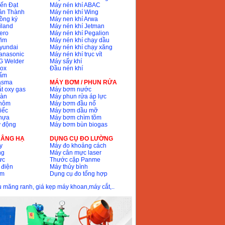
ến Đạt
Máy nén khí ABAC
ân Thành
Máy nén khí Wing
ồng ký
Máy nen khí Arwa
iland
Máy nén khí Jetman
ero
Máy nén khí Pegalion
Wim
Máy nén khí chạy dầu
yundai
Máy nén khí chạy xăng
anasonic
Máy nén khí trục vít
G Welder
Máy sấy khí
nox
Đầu nén khí
bấm
lasma
MÁY BƠM / PHUN RỬA
t oxy gas
Máy bơm nước
hàn
Máy phun rửa áp lực
nhôm
Máy bơm đầu nổ
iếc
Máy bơm dầu mỡ
hựa
Máy bơm chìm tõm
ự động
Máy bơm bùn biogas
 NÂNG HẠ
DỤNG CỤ ĐO LƯỜNG
y
Máy đo khoảng cách
ng
Máy cân mực laser
ực
Thước cặp Panme
 điện
Máy thủy bình
ôm
Dụng cụ đo tổng hợp
ầu măng ranh, giá kẹp máy khoan,máy cắt,..