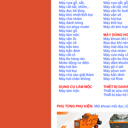
Máy cưa gỗ, sắt,..
Máy cưa sắt, gỗ,
Máy cắt sắt, nhôm,..
Máy cắt sắt, nhô
Máy mài 100mm
Máy đục bê tông
Máy vặn ốc bul
Makita 9553B (710W)
Máy khò nhiệt thổi bụi
Máy vặn vít
Giá
:
1296000
VND
Máy chà nhám
Máy hút bụi
Máy đánh bóng
Máy thổi bụi
Máy soi phay router
Máy dò kim loại
Máy bào gỗ
Máy làm mộc
MÁY DÙNG HƠ
Máy vặn ốc
Máy khoan khí 
Máy vặn vít
Búa đục khí né
Máy bắn keo
Máy mài dũa hơ
Máy bắn đinh
Máy chà nhám
Máy cắt cỏ
Máy cưa máy cắ
Máy tỉa hàng rào
Máy vặn bu lông
Motor động cơ điện
Máy đầm khuôn
Máy hút ẩm
Máy gõ rỉ sét
Máy hút bụi
Máy phun sơn
Máy chà sàn giặt thảm
Máy bắn đinh
Máy hút chân không
Máy rút Rive
DỤNG CỤ LÀM MỘC
THIÊT BỊ GAR
Máy làm mộc
Thiết bị sửa chữ
Thiết bị bảo h
PHỤ TÙNG PHỤ KIỆN:
Mũi khoan mũi đục
|
Đ