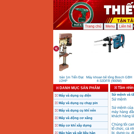
Trang chủ
Menu
Liên hệ
Máy khoan bàn 1m Tiến Đạt
Máy khoan bê tông Bosch GBH
1/2HP
4-32DFR (900W)
Tầm nhìn
DANH MỤC SẢN PHẨM
Sứ mệnh và tầ
Máy và dụng cụ điện
Sứ mệnh
Máy và dụng cụ chạy pin
Sứ mệnh của c
Máy và dụng cụ khí nén
máy hàng đầu
khách hàng là
Máy và động cơ xăng
Chúng tôi cam
Máy cơ khí xây dựng
tổ chức, cá n
bị, dụng cụ, đ
Máy hàn và vật liệu hàn