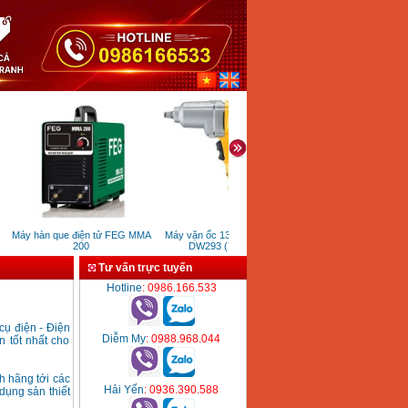
Máy hàn que điện tử FEG MMA
Máy vặn ốc 13mm Dewalt
Nhiệt ẩm kế TCVN-5in
200
DW293 (710W)
Tư vấn trực tuyến
Hotline
: 0986.166.533
cụ điện - Điện
Diễm My
: 0988.968.044
n tốt nhất cho
h hãng tới các
Hải Yến
: 0936.390.588
dụng sản thiết