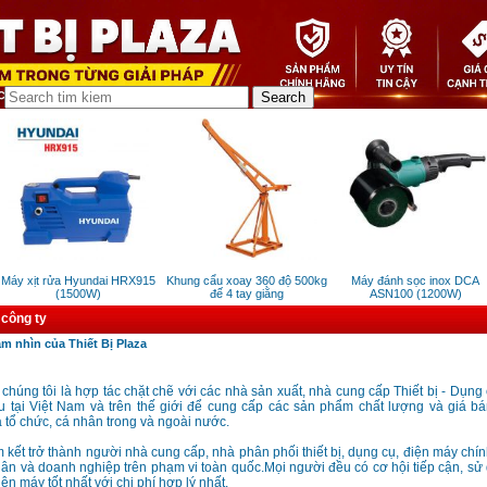
Máy xịt rửa Hyundai HRX915
Khung cẩu xoay 360 độ 500kg
Máy đánh sọc inox DCA
(1500W)
đế 4 tay giằng
ASN100 (1200W)
 công ty
m nhìn của Thiết Bị Plaza
húng tôi là hợp tác chặt chẽ với các nhà sản xuất, nhà cung cấp Thiết bị - Dụng 
 tại Việt Nam và trên thế giới để cung cấp các sản phẩm chất lượng và giá bá
 tổ chức, cá nhân trong và ngoài nước.
 kết trở thành người nhà cung cấp, nhà phân phối thiết bị, dụng cụ, điện máy chín
hân và doanh nghiệp trên phạm vi toàn quốc.Mọi người đều có cơ hội tiếp cận, sử 
iện máy tốt nhất với chi phí hợp lý nhất.