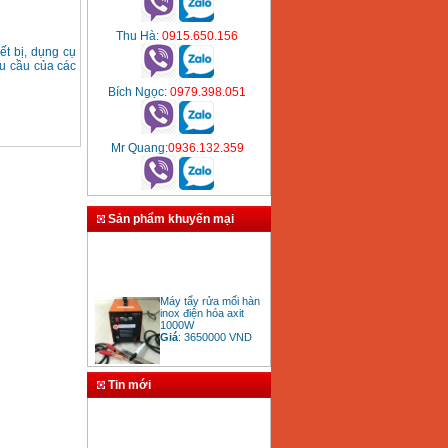
Thu Hà
: 0915.650.156
ết bị, dụng cụ
hu cầu của các
Bích Ngọc
: 0979.398.051
Mr Quang
:0936.132.359
Sản phẩm khuyến mại
Máy tẩy rửa mối hàn
inox điện hóa axit
1000W
Giá
:
3650000
VND
Tin mới
Bảng giá mũi khoan
rút lõi bê tông
Giá
:
330000
VND