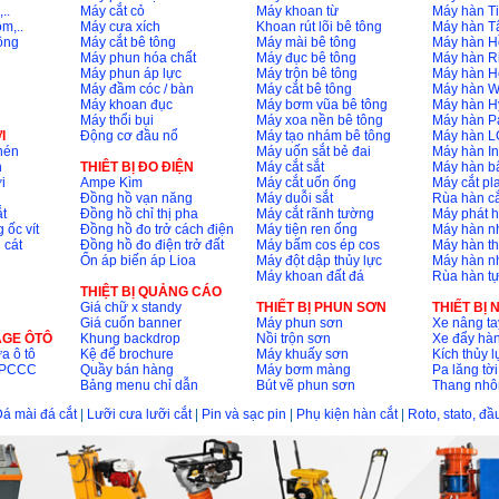
..
Máy cắt cỏ
Máy khoan từ
Máy hàn Ti
m,..
Máy cưa xích
Khoan rút lõi bê tông
Máy hàn T
ông
Máy cắt bê tông
Máy mài bê tông
Máy hàn H
Máy phun hóa chất
Máy đục bê tông
Máy hàn R
Máy phun áp lực
Máy trộn bê tông
Máy hàn H
Máy đầm cóc / bàn
Máy cắt bê tông
Máy hàn 
Máy khoan đục
Máy bơm vũa bê tông
Máy hàn H
Máy thổi bụi
Máy xoa nền bê tông
Máy hàn P
I
Động cơ đầu nổ
Máy tạo nhám bê tông
Máy hàn L
nén
Máy uốn sắt bẻ đai
Máy hàn I
n
THIÊT BỊ ĐO ĐIỆN
Máy cắt sắt
Máy hàn 
i
Ampe Kìm
Máy cắt uốn ống
Máy cắt p
Đồng hồ vạn năng
Máy duỗi sắt
Rùa hàn cắ
t
Đồng hồ chỉ thị pha
Máy cắt rãnh tường
Máy phát 
 ốc vít
Đồng hồ đo trở cách điện
Máy tiện ren ống
Máy hàn 
 cát
Đồng hồ đo điện trở đất
Máy bấm cos ép cos
Máy hàn th
Ổn áp biến áp Lioa
Máy đột dập thủy lực
Máy hàn n
Máy khoan đất đá
Rùa hàn t
THIỆT BỊ QUẢNG CÁO
Giá chữ x standy
THIẾT BỊ PHUN SƠN
THIẾT BỊ
Giá cuốn banner
Máy phun sơn
Xe nâng ta
AGE ÔTÔ
Khung backdrop
Nồi trộn sơn
Xe đẩy hà
a ô tô
Kệ để brochure
Máy khuấy sơn
Kích thủy l
ộ PCCC
Quầy bán hàng
Máy bơm màng
Pa lăng tời
Bảng menu chỉ dẫn
Bút vẽ phun sơn
Thang nh
á mài đá cắt
|
Lưỡi cưa lưỡi cắt
|
Pin và sạc pin
|
Phụ kiện hàn cắt
|
Roto, stato, đ