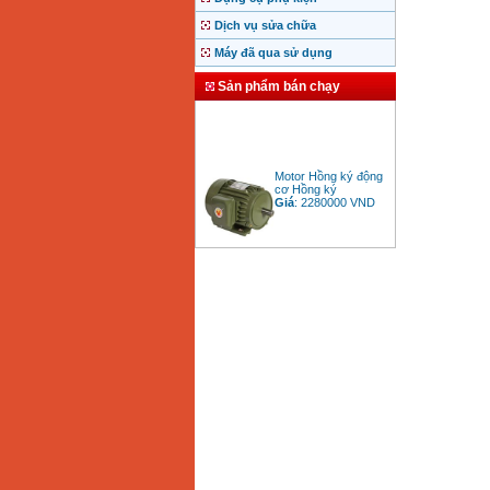
Dịch vụ sửa chữa
Máy đã qua sử dụng
Sản phẩm bán chạy
Motor Hồng ký động
cơ Hồng ký
Giá
:
2280000
VND
Bảng giá động cơ
diesel đầu nổ diesel
Giá
:
6500000
VND
Bảng giá mũi khoan
rút lõi bê tông
Giá
:
330000
VND
Máy khoan Bosch đa
năng GBH 2-26DRE
(800W)