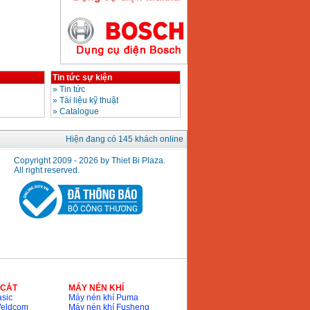
Máy hàn que điện tử
Hồng ký HK200E
Giá
:
4100000
VND
Tin tức sự kiện
»
Tin tức
»
Tài liệu kỹ thuật
»
Catalogue
Máy hàn que điện tử
Hồng Ký HK200N
Hiện đang có 145 khách online
Giá
:
2870000
VND
Copyright 2009 - 2026 by Thiet Bi Plaza.
All right reserved.
Máy bơm nước
Koshin SEV 50X
Giá
:
5750000
VND
 CẮT
MÁY NÉN KHÍ
sic
Máy nén khí Puma
Weldcom
Máy nén khí Fusheng