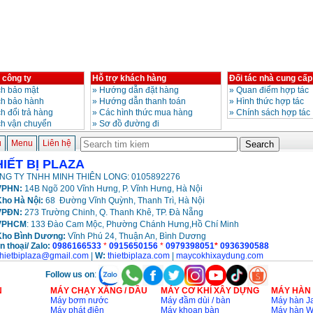
 công ty
Hỗ trợ khách hàng
Đối tác nhà cung cấp
h bảo mật
»
Hướng dẫn đặt hàng
»
Quan điểm hợp tác
ch bảo hành
»
Hướng dẫn thanh toán
»
Hình thức hợp tác
h đổi trả hàng
»
Các hình thức mua hàng
»
Chính sách hợp tác
ch vận chuyển
»
Sơ đồ đường đi
ủ
Menu
Liên hệ
HIẾT BỊ PLAZA
NG TY TNHH MINH THIÊN LONG: 0105892276
PHN:
14B Ngõ 200 Vĩnh Hưng, P. Vĩnh Hưng, Hà Nội
ho Hà Nội:
68 Đường Vĩnh Quỳnh, Thanh Trì, Hà Nội
VPĐN:
273 Trường Chinh, Q. Thanh Khê, TP. Đà Nẵng
VPHCM
: 133 Đào Cam Mộc, Phường Chánh Hưng,Hồ Chí Minh
Kho
Bình Dương:
Vĩnh Phú 24, Thuận An, Bình Dương
n thoại/ Zalo:
0986166533
*
0915650156
*
0979398051
*
0936390588
thietbiplaza@gmail.com
|
W:
thietbiplaza.com
|
maycokhixaydung.com
Follow us on
:
N
MÁY CHẠY XĂNG / DẦU
MÁY CƠ KHÍ XÂY DỰNG
MÁY HÀN
Máy bơm nước
Máy đầm dùi / bàn
Máy hàn Ja
Máy phát điện
Máy khoan bàn
Máy hàn 