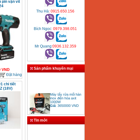
pin vặn vít
24
Thu Hà
: 0915.650.156
Bích Ngọc
: 0979.398.051
Mr Quang
:0936.132.359
Sản phẩm khuyến mại
0
VND
Đặt hàng
 chi tiết
Z (18V)
Máy tẩy rửa mối hàn
inox điện hóa axit
1000W
Giá
:
3650000
VND
Tin mới
Bảng giá mũi khoan
rút lõi bê tông
Giá
:
330000
VND