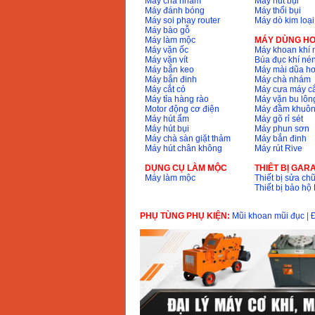
Máy chà nhám
Máy hút bụi
Máy đánh bóng
Máy thổi bụi
Máy soi phay router
Máy dò kim loại
Máy bào gỗ
Máy làm mộc
MÁY DÙNG HƠ
Máy vặn ốc
Máy khoan khí 
Máy vặn vít
Búa đục khí né
Máy bắn keo
Máy mài dũa hơ
Máy bắn đinh
Máy chà nhám
Máy cắt cỏ
Máy cưa máy cắ
Máy tỉa hàng rào
Máy vặn bu lông
Motor động cơ điện
Máy đầm khuôn
Máy hút ẩm
Máy gõ rỉ sét
Máy hút bụi
Máy phun sơn
Máy chà sàn giặt thảm
Máy bắn đinh
Máy hút chân không
Máy rút Rive
DỤNG CỤ LÀM MỘC
THIÊT BỊ GAR
Máy làm mộc
Thiết bị sửa chữ
Thiết bị bảo h
PHỤ TÙNG PHỤ KIỆN:
Mũi khoan mũi đục
|
Đ