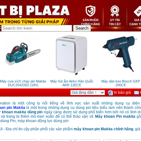
áy cưa xích chạy pin Makita
Máy hút ẩm Airko Hàn Quốc
Máy dán keo Bosch GKP
DUC254Z002 (18V)
AKR-12ECE
200CE
In báo giá
G
oration là một công ty nổi tiếng về lĩnh vực sản xuất những dụng cụ điện
oan pin
Makita
là một trong những dụng cụ
dùng pin
tiêu biểu làm nên thành cô
 khoan
makita dùng pin
ngày càng được sử dụng phổ biến hơn bởi nó có tính di
 và trang bị thêm mô men xoắn để có thể tháo vặn vít
.
Máy khoan Pin
makita
g
 dùng Pin, máy khoan đ
ộng
lực dùng pin
 - Địa chỉ tin cậy phân phối các sản phẩm
máy khoan pin Makita
chính hãng
, giá