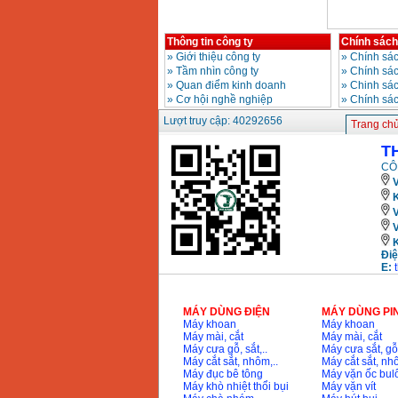
Máy mài 100mm
Makita 9553B (710W)
Giá
:
1296000
VND
Thông tin công ty
Chính sách
»
Giới thiệu công ty
»
Chính sác
»
Tầm nhìn công ty
»
Chính sá
»
Quan điểm kinh doanh
»
Chinh sác
»
Cơ hội nghề nghiệp
»
Chính sá
Lượt truy cập: 40292656
Trang ch
T
CÔ
V
K
Điệ
E:
MÁY DÙNG ĐIỆN
MÁY DÙNG PI
Máy khoan
Máy khoan
Máy mài, cắt
Máy mài, cắt
Máy cưa gỗ, sắt,..
Máy cưa sắt, gỗ,
Máy cắt sắt, nhôm,..
Máy cắt sắt, nhô
Máy đục bê tông
Máy vặn ốc bul
Máy khò nhiệt thổi bụi
Máy vặn vít