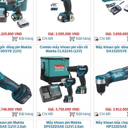
.325.000
VND
Giá
:
3.505.000
VND
Giá
:
3.650.00
Đặt hàng
Chi tiết
Đặt hàng
Chi tiết
góc dùng pin Makita
Combo máy khoan pin vặn vít
Máy khoan góc dùng
3DSYE (12V)
Makita CLX224S (12V)
DA332DSYE 
.746.000
VND
Giá
:
3.750.000
VND
Giá
:
3.912.00
Đặt hàng
Chi tiết
Đặt hàng
Chi tiết
oan pin Makita
Máy khoan pin Makita
Máy khoan búa chạy
AE (12V) 2.0ah
DF032DSAE (12V) 2.0ah
HP332DSAE 