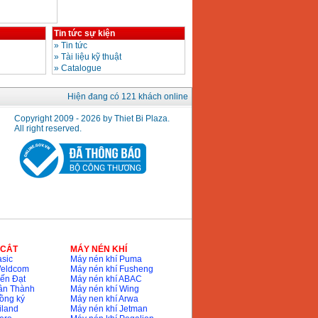
Tin tức sự kiện
»
Tin tức
»
Tài liệu kỹ thuật
»
Catalogue
Hiện đang có 121 khách online
Copyright 2009 - 2026 by Thiet Bi Plaza.
All right reserved.
 CẮT
MÁY NÉN KHÍ
sic
Máy nén khí Puma
Weldcom
Máy nén khí Fusheng
ến Đạt
Máy nén khí ABAC
ân Thành
Máy nén khí Wing
ồng ký
Máy nen khí Arwa
iland
Máy nén khí Jetman