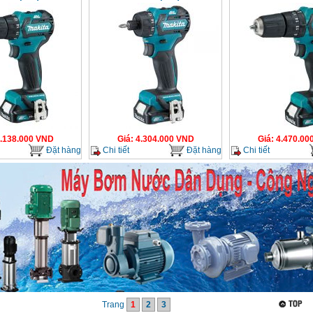
.138.000
VND
Giá
:
4.304.000
VND
Giá
:
4.470.00
Đặt hàng
Chi tiết
Đặt hàng
Chi tiết
Trang
1
2
3