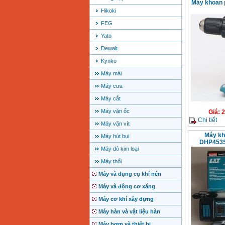
Máy khoan 
Hikoki
FEG
Yato
Dewalt
Kynko
Máy mài
Máy cưa
Máy cắt
Máy vặn ốc
Giá
:
2
Chi tiết
Máy vặn vít
Máy kh
Máy hút bụi
DHP453S
Máy dò kim loại
Máy thổi
Máy và dụng cụ khí nén
Máy và động cơ xăng
Máy cơ khí xây dựng
Máy hàn và vật liệu hàn
Máy bơm và thiết bị