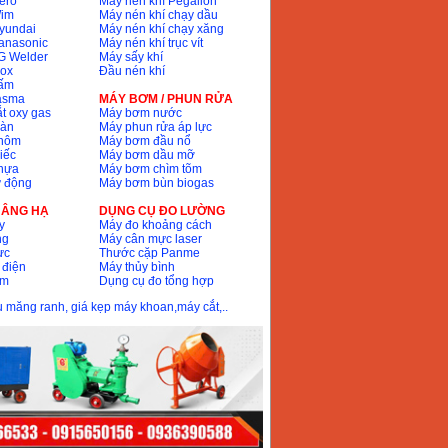
ero
Máy nén khí Pegalion
Wim
Máy nén khí chạy dầu
yundai
Máy nén khí chạy xăng
anasonic
Máy nén khí trục vít
G Welder
Máy sấy khí
nox
Đầu nén khí
bấm
lasma
MÁY BƠM / PHUN RỬA
t oxy gas
Máy bơm nước
hàn
Máy phun rửa áp lực
nhôm
Máy bơm đầu nổ
iếc
Máy bơm dầu mỡ
hựa
Máy bơm chìm tõm
ự động
Máy bơm bùn biogas
 NÂNG HẠ
DỤNG CỤ ĐO LƯỜNG
y
Máy đo khoảng cách
ng
Máy cân mực laser
ực
Thước cặp Panme
 điện
Máy thủy bình
ôm
Dụng cụ đo tổng hợp
ầu măng ranh, giá kẹp máy khoan,máy cắt,..