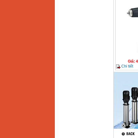
Máy cưa xích chạy
xăng Stihl MS661
Giá
:
29900000
VND
Máy cắt góc đa năng
Makita LS1019L
(1510W)
Giá
:
14068000
VND
Bộ máy khoan 100
chi tiết Bosch GSB
Giá
:
4
13RE (650W)
Chi tiết
Giá
:
2200000
VND
Máy khoan Bosch
GSB 16RE (750W)
Giá
:
1850000
VND
Động cơ xăng Honda
GX160 (5.5HP)
Giá
:
7200000
VND