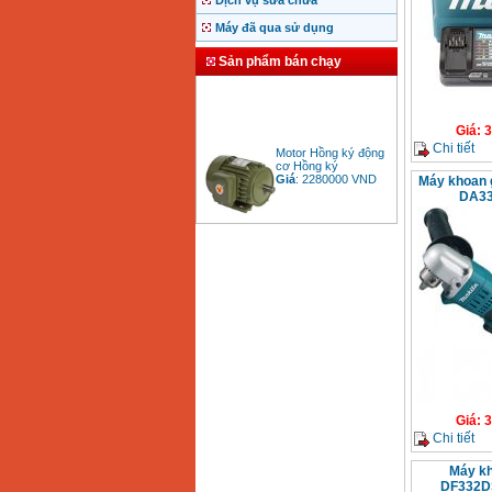
Dịch vụ sửa chữa
Máy đã qua sử dụng
Sản phẩm bán chạy
Giá
:
3
Motor Hồng ký động
Chi tiết
cơ Hồng ký
Giá
:
2280000
VND
Máy khoan 
DA33
Bảng giá động cơ
diesel đầu nổ diesel
Giá
:
6500000
VND
Bảng giá mũi khoan
rút lõi bê tông
Giá
:
330000
VND
Giá
:
3
Máy khoan Bosch đa
Chi tiết
năng GBH 2-26DRE
(800W)
Giá
:
3980000
VND
Máy kh
DF332DS