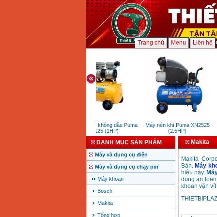
Trang chủ
Menu
Liên hệ
Máy nén khí không dầu Puma
Máy nén khí Puma XN2525
M
WE125 (1HP)
(2.5HP)
Makita
DANH MỤC SẢN PHẨM
Máy và dụng cụ điện
Makita Corp
Bản.
Máy
kh
Máy và dụng cụ chạy pin
hiệu này.
Máy
Máy khoan
dụng an toàn
khoan v
ặn
vít
Bosch
THIETBIPLAZA
Makita
Tổng hợp