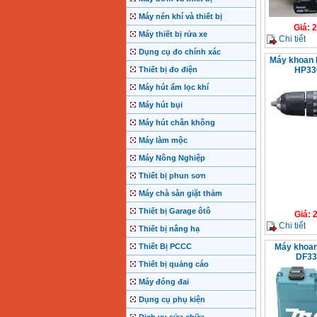
Máy nén khí và thiết bị
Giá
:
2
Máy thiết bị rửa xe
Chi tiết
Dụng cụ đo chính xác
Máy khoan 
Thiết bị đo điện
HP33
Máy hút ẩm lọc khí
Máy hút bụi
Máy hút chân không
Máy làm mộc
Máy Nông Nghiệp
Thiết bị phun sơn
Máy chà sàn giặt thảm
Thiết bị Garage ôtô
Giá
:
2
Chi tiết
Thiết bị nâng hạ
Thiết Bị PCCC
Máy khoan 
DF33
Thiết bị quảng cáo
Máy đóng đai
Dụng cụ phụ kiện