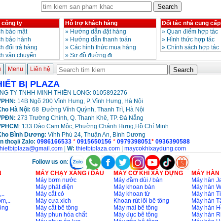
 công ty
Hỗ trợ khách hàng
Đối tác nhà cung cấp
h bảo mật
»
Hướng dẫn đặt hàng
»
Quan điểm hợp tác
ch bảo hành
»
Hướng dẫn thanh toán
»
Hình thức hợp tác
h đổi trả hàng
»
Các hình thức mua hàng
»
Chính sách hợp tác
ch vận chuyển
»
Sơ đồ đường đi
ủ
Menu
Liên hệ
HIẾT BỊ PLAZA
NG TY TNHH MINH THIÊN LONG: 0105892276
PHN:
14B Ngõ 200 Vĩnh Hưng, P. Vĩnh Hưng, Hà Nội
ho Hà Nội:
68 Đường Vĩnh Quỳnh, Thanh Trì, Hà Nội
VPĐN:
273 Trường Chinh, Q. Thanh Khê, TP. Đà Nẵng
VPHCM
: 133 Đào Cam Mộc, Phường Chánh Hưng,Hồ Chí Minh
Kho
Bình Dương:
Vĩnh Phú 24, Thuận An, Bình Dương
n thoại/ Zalo:
0986166533
*
0915650156
*
0979398051
*
0936390588
thietbiplaza@gmail.com
|
W:
thietbiplaza.com
|
maycokhixaydung.com
Follow us on
:
N
MÁY CHẠY XĂNG / DẦU
MÁY CƠ KHÍ XÂY DỰNG
MÁY HÀN
Máy bơm nước
Máy đầm dùi / bàn
Máy hàn Ja
Máy phát điện
Máy khoan bàn
Máy hàn 
..
Máy cắt cỏ
Máy khoan từ
Máy hàn Ti
m,..
Máy cưa xích
Khoan rút lõi bê tông
Máy hàn T
ông
Máy cắt bê tông
Máy mài bê tông
Máy hàn H
Máy phun hóa chất
Máy đục bê tông
Máy hàn R