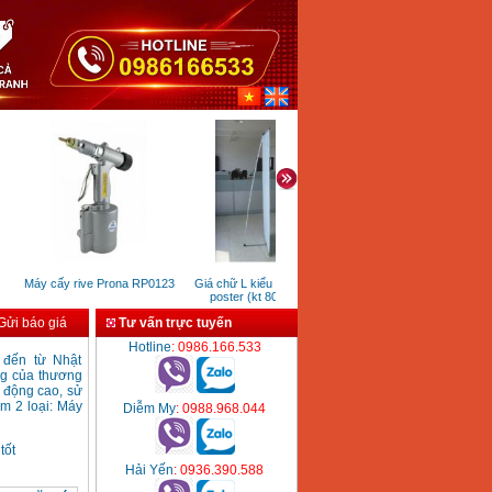
Máy cấy rive Prona RP0123
Giá chữ L kiểu Đức một mặt
Máy hàn que inverter FEG
poster (kt 80x200 cm)
215
ửi báo giá
Tư vấn trực tuyến
Hotline
: 0986.166.533
 đến từ Nhật
ng của thương
 động cao, sử
ồm
2 loại: Máy
Diễm My
: 0988.968.044
 tốt
Hải Yến
: 0936.390.588