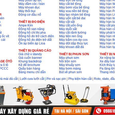
Máy phun áp lực
Máy trộn bê tông
Máy hàn H
Máy đầm cóc / bàn
Máy cắt bê tông
Máy hàn 
Máy khoan đục
Máy bơm vũa bê tông
Máy hàn H
Máy thổi bụi
Máy xoa nền bê tông
Máy hàn P
I
Động cơ đầu nổ
Máy tạo nhám bê tông
Máy hàn L
nén
Máy uốn sắt bẻ đai
Máy hàn I
n
THIÊT BỊ ĐO ĐIỆN
Máy cắt sắt
Máy hàn 
i
Ampe Kìm
Máy cắt uốn ống
Máy cắt p
Đồng hồ vạn năng
Máy duỗi sắt
Rùa hàn cắ
t
Đồng hồ chỉ thị pha
Máy cắt rãnh tường
Máy phát 
 ốc vít
Đồng hồ đo trở cách điện
Máy tiện ren ống
Máy hàn 
 cát
Đồng hồ đo điện trở đất
Máy bấm cos ép cos
Máy hàn th
Ổn áp biến áp Lioa
Máy đột dập thủy lực
Máy hàn n
Máy khoan đất đá
Rùa hàn t
THIỆT BỊ QUẢNG CÁO
Giá chữ x standy
THIẾT BỊ PHUN SƠN
THIẾT BỊ
Giá cuốn banner
Máy phun sơn
Xe nâng ta
AGE ÔTÔ
Khung backdrop
Nồi trộn sơn
Xe đẩy hà
a ô tô
Kệ để brochure
Máy khuấy sơn
Kích thủy l
ộ PCCC
Quầy bán hàng
Máy bơm màng
Pa lăng tời
Bảng menu chỉ dẫn
Bút vẽ phun sơn
Thang nh
á mài đá cắt
|
Lưỡi cưa lưỡi cắt
|
Pin và sạc pin
|
Phụ kiện hàn cắt
|
Roto, stato, đ