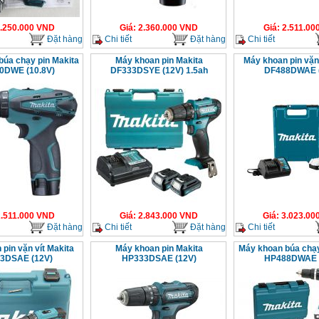
.250.000
VND
Giá
:
2.360.000
VND
Giá
:
2.511.00
Đặt hàng
Chi tiết
Đặt hàng
Chi tiết
búa chạy pin Makita
Máy khoan pin Makita
Máy khoan pin vặn 
0DWE (10.8V)
DF333DSYE (12V) 1.5ah
DF488DWAE 
.511.000
VND
Giá
:
2.843.000
VND
Giá
:
3.023.00
Đặt hàng
Chi tiết
Đặt hàng
Chi tiết
pin vặn vít Makita
Máy khoan pin Makita
Máy khoan búa chạy
3DSAE (12V)
HP333DSAE (12V)
HP488DWAE 