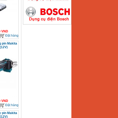
Máy hàn que điện tử
Hồng ký HK200E
Giá
:
4100000
VND
0
VND
Đặt hàng
 pin Makita
(12V)
Máy hàn que điện tử
Hồng Ký HK200N
Giá
:
2870000
VND
Máy bơm nước
Koshin SEV 50X
Giá
:
5750000
VND
0
VND
Đặt hàng
 pin Makita
(12V)