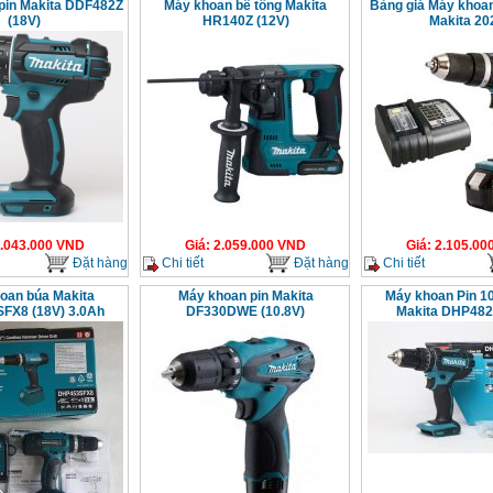
pin Makita DDF482Z
Máy khoan bê tông Makita
Bảng giá Máy khoan 
(18V)
HR140Z (12V)
Makita 20
.043.000
VND
Giá
:
2.059.000
VND
Giá
:
2.105.00
Đặt hàng
Chi tiết
Đặt hàng
Chi tiết
oan búa Makita
Máy khoan pin Makita
Máy khoan Pin 101
FX8 (18V) 3.0Ah
DF330DWE (10.8V)
Makita DHP482