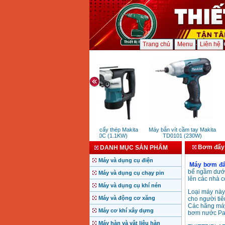
Trang chủ
Menu
Liên hệ
Máy khoan cấy thép Makita
Máy bắn vít cầm tay Makita
G
HR4030C (1.1KW)
TD0101 (230W)
Bơm đẩy
DANH MỤC SẢN PHẨM
Máy và dụng cụ điện
Máy bơm đẩ
bể ngầm dưới 
Máy và dụng cụ chạy pin
lên các nhà c
Máy và dụng cụ khí nén
Loại máy này
Máy và động cơ xăng
cho người ti
Các hãng máy
Máy cơ khí xây dựng
bơm nước Pan
Máy hàn và vật liệu hàn