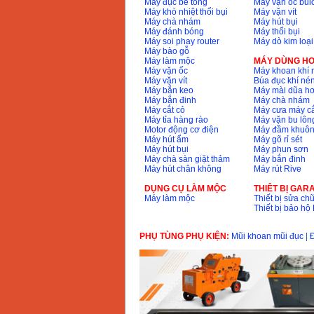
Máy đục bê tông
Máy vặn ốc bul
Máy khò nhiệt thổi bụi
Máy vặn vít
Máy chà nhám
Máy hút bụi
Máy đánh bóng
Máy thổi bụi
Máy soi phay router
Máy dò kim loại
Máy bào gỗ
Máy làm mộc
MÁY DÙNG HƠ
Máy vặn ốc
Máy khoan khí 
Máy vặn vít
Búa đục khí né
Máy bắn keo
Máy mài dũa hơ
Máy bắn đinh
Máy chà nhám
Máy cắt cỏ
Máy cưa máy cắ
Máy tỉa hàng rào
Máy vặn bu lông
Motor động cơ điện
Máy đầm khuôn
Máy hút ẩm
Máy gõ rỉ sét
Máy hút bụi
Máy phun sơn
Máy chà sàn giặt thảm
Máy bắn đinh
Máy hút chân không
Máy rút Rive
DỤNG CỤ LÀM MỘC
THIÊT BỊ GAR
Máy làm mộc
Thiết bị sửa chữ
Thiết bị bảo h
PHỤ TÙNG PHỤ KIỆN:
Mũi khoan mũi đục
|
Đ