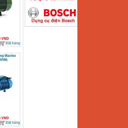
Máy hàn que điện tử
Hồng ký HK200E
Giá
:
4100000
VND
0
VND
Đặt hàng
Máy hàn que điện tử
Hồng Ký HK200N
ng Marino
Giá
:
2870000
VND
00W)
Máy bơm nước
Koshin SEV 50X
Giá
:
5750000
VND
0
VND
Đặt hàng