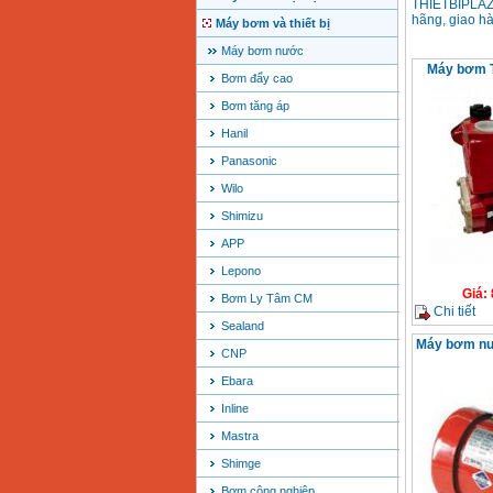
THIETBIPLAZ
hãng, giao hà
Máy bơm và thiết bị
Máy bơm nước
Máy bơm T
Bơm đẩy cao
Bơm tăng áp
Hanil
Panasonic
Wilo
Shimizu
APP
Lepono
Giá
:
Bơm Ly Tâm CM
Chi tiết
Sealand
Máy bơm nướ
CNP
Ebara
Inline
Mastra
Shimge
Bơm công nghiệp