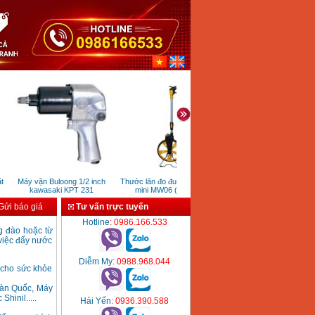
Máy vặn Buloong 1/2 inch
Thước lăn đo đường bánh xe
Máy khoan pin Bosch G
kawasaki KPT 231
mini MW06 (160mm)
1440Li (14.4V)
ửi báo giá
Tư vấn trực tuyến
Hotline
: 0986.166.533
g đào hoặc từ
 việc đẩy nước
Diễm My
: 0988.968.044
 cho sức khỏe
Hàn Quốc, Máy
inil.....
Hải Yến
: 0936.390.588