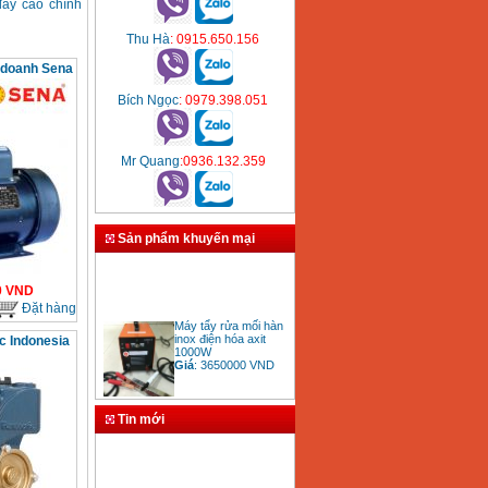
ẩy cao chính
Thu Hà
: 0915.650.156
 doanh Sena
Bích Ngọc
: 0979.398.051
Mr Quang
:0936.132.359
Sản phẩm khuyến mại
0
VND
Đặt hàng
Máy tẩy rửa mối hàn
inox điện hóa axit
 Indonesia
1000W
Giá
:
3650000
VND
Tin mới
Bảng giá mũi khoan
rút lõi bê tông
Giá
:
330000
VND