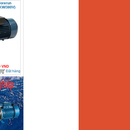
orerun
KW/380V)
0
VND
Đặt hàng