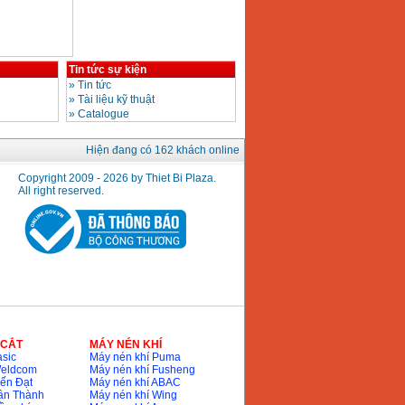
Tin tức sự kiện
»
Tin tức
»
Tài liệu kỹ thuật
»
Catalogue
Hiện đang có 162 khách online
Copyright 2009 - 2026 by Thiet Bi Plaza.
All right reserved.
 CẮT
MÁY NÉN KHÍ
sic
Máy nén khí Puma
Weldcom
Máy nén khí Fusheng
ến Đạt
Máy nén khí ABAC
ân Thành
Máy nén khí Wing