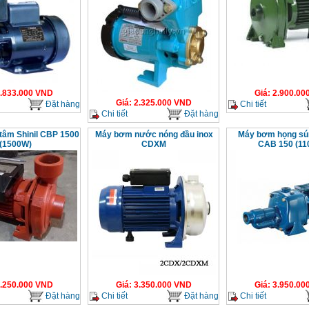
.833.000
VND
Giá
:
2.900.00
Giá
:
2.325.000
VND
Đặt hàng
Chi tiết
Chi tiết
Đặt hàng
tâm Shinil CBP 1500
Máy bơm nước nóng đầu inox
Máy bơm họng sú
(1500W)
CDXM
CAB 150 (11
.250.000
VND
Giá
:
3.350.000
VND
Giá
:
3.950.00
Đặt hàng
Chi tiết
Đặt hàng
Chi tiết