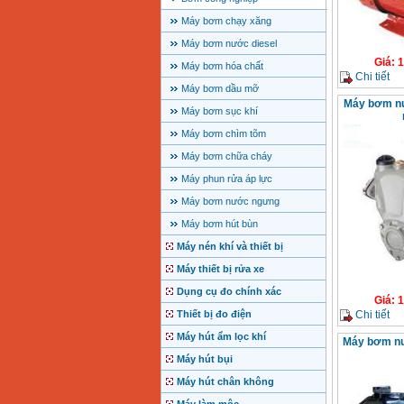
Máy bơm chạy xăng
Máy bơm nước diesel
Giá
:
1
Máy bơm hóa chất
Chi tiết
Máy bơm dầu mỡ
Máy bơm n
Máy bơm sục khí
Máy bơm chìm tõm
Máy bơm chữa cháy
Máy phun rửa áp lực
Máy bơm nước ngưng
Máy bơm hút bùn
Máy nén khí và thiết bị
Máy thiết bị rửa xe
Dụng cụ đo chính xác
Giá
:
1
Chi tiết
Thiết bị đo điện
Máy hút ẩm lọc khí
Máy bơm nư
Máy hút bụi
Máy hút chân không