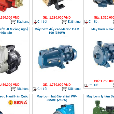
.250.000
VND
Giá
:
1.280.000
VND
Giá
:
1.320.00
Đặt hàng
Chi tiết
Đặt hàng
Chi tiết
ước JLM công nghệ
Máy bơm đẩy cao Marino CAM
Máy bơm nước
nhật bản
100 (750W)
Giá
:
1.750.00
.450.000
VND
Giá
:
1.750.000
VND
Chi tiết
Đặt hàng
Chi tiết
Đặt hàng
ớc Hanil Hàn Quốc
Máy bơm hút đẩy shinil WP-
Máy bơm ly tâm Sea
255BE (250W)