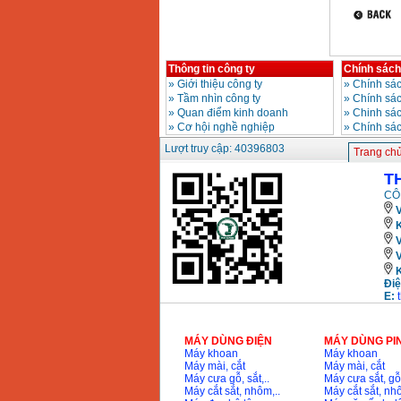
13RE (650W)
Giá
:
2200000
VND
Thông tin công ty
Chính sách
Máy khoan Bosch
»
Giới thiệu công ty
»
Chính sác
GSB 16RE (750W)
»
Tầm nhìn công ty
»
Chính sá
Giá
:
1850000
VND
»
Quan điểm kinh doanh
»
Chinh sác
»
Cơ hội nghề nghiệp
»
Chính sá
Động cơ xăng Honda
Lượt truy cập: 40396803
Trang ch
GX160 (5.5HP)
Giá
:
7200000
VND
T
CÔ
V
K
Máy mài 100mm
Makita 9553B (710W)
Giá
:
1296000
VND
Điệ
E:
MÁY DÙNG ĐIỆN
MÁY DÙNG PI
Máy khoan
Máy khoan
Máy mài, cắt
Máy mài, cắt
Máy cưa gỗ, sắt,..
Máy cưa sắt, gỗ,
Máy cắt sắt, nhôm,..
Máy cắt sắt, nhô