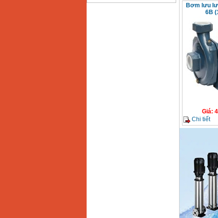
Bơm lưu lư
Bảng giá động cơ
6B (
diesel đầu nổ diesel
Giá
:
6500000
VND
Bảng giá mũi khoan
rút lõi bê tông
Giá
:
330000
VND
Máy khoan Bosch đa
năng GBH 2-26DRE
(800W)
Giá
:
3980000
VND
Giá
:
4
Chi tiết
Máy cưa xích chạy
xăng Stihl MS661
Giá
:
29900000
VND
Máy cắt góc đa năng
Makita LS1019L
(1510W)
Giá
:
14068000
VND
Bộ máy khoan 100
chi tiết Bosch GSB