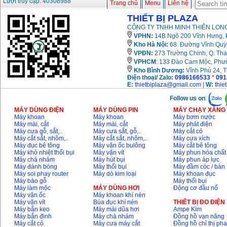
Lượt truy cập: 40308988
Trang chủ
Menu
Liên hệ
THIẾT BỊ PLAZA
CÔNG TY TNHH MINH THIÊN LONG
VPHN:
14B Ngõ 200 Vĩnh Hưng, P
Kho Hà Nội:
68 Đường Vĩnh Quỳnh
VPĐN:
273 Trường Chinh, Q. Tha
VPHCM
: 133 Đào Cam Mộc, Phư
Kho
Bình Dương:
Vĩnh Phú 24, 
Điện thoại/ Zalo:
0986166533
*
091
E:
thietbiplaza@gmail.com
|
W:
thie
Follow us on
:
MÁY DÙNG ĐIỆN
MÁY DÙNG PIN
MÁY CHẠY XĂNG 
Máy khoan
Máy khoan
Máy bơm nước
Máy mài, cắt
Máy mài, cắt
Máy phát điện
Máy cưa gỗ, sắt,..
Máy cưa sắt, gỗ,..
Máy cắt cỏ
Máy cắt sắt, nhôm,..
Máy cắt sắt, nhôm,..
Máy cưa xích
Máy đục bê tông
Máy vặn ốc bulông
Máy cắt bê tông
Máy khò nhiệt thổi bụi
Máy vặn vít
Máy phun hóa chất
Máy chà nhám
Máy hút bụi
Máy phun áp lực
Máy đánh bóng
Máy thổi bụi
Máy đầm cóc / bàn
Máy soi phay router
Máy dò kim loại
Máy khoan đục
Máy bào gỗ
Máy thổi bụi
Máy làm mộc
MÁY DÙNG HƠI
Động cơ đầu nổ
Máy vặn ốc
Máy khoan khí nén
Máy vặn vít
Búa đục khí nén
THIÊT BỊ ĐO ĐIỆN
Máy bắn keo
Máy mài dũa hơi
Ampe Kìm
Máy bắn đinh
Máy chà nhám
Đồng hồ vạn năng
Máy cắt cỏ
Máy cưa máy cắt
Đồng hồ chỉ thị ph