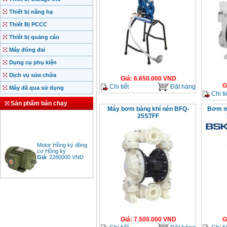
Thiết bị nâng hạ
Thiết Bị PCCC
Thiết bị quảng cáo
Máy đóng đai
Dụng cụ phụ kiện
Dịch vụ sửa chữa
Giá
:
6.650.000
VND
G
Chi tiết
Đặt hàng
Máy đã qua sử dụng
Chi ti
Sản phẩm bán chạy
Máy bơm bàng khí nén BFQ-
Bơm m
25STFF
Motor Hồng ký động
cơ Hồng ký
Giá
:
2280000
VND
Bảng giá động cơ
diesel đầu nổ diesel
Giá
:
6500000
VND
Giá
:
7.500.000
VND
G