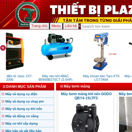
Trang chủ
Menu
Liên hệ
ue điện tử Jasic ZX7-
Máy nén khí ABAC
Máy khoan bàn Taro KTK
Máy cắ
200E
B5900B/270CT (5.5HP)
LGT340A
Máy bơm màng
DANH MỤC SẢN PHẨM
Máy bơm màng khí nén GODO
Máy bơ
Máy và dụng cụ điện
QBY4-15LTFS
Máy và dụng cụ chạy pin
Máy và dụng cụ khí nén
Máy và động cơ xăng
Máy cơ khí xây dựng
Máy hàn và vật liệu hàn