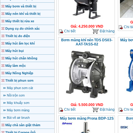
Máy bơm và thiết bị
Máy nén khí và thiết bị
Máy thiết bị rửa xe
G
Giá
:
4.250.000
VND
Chi ti
Dụng cụ đo chính xác
Chi tiết
Đặt hàng
Thiết bị đo điện
Bơm màng khí nén TDS DS03-
Máy bơ
Máy hút ẩm lọc khí
AAT-TASS-02
Máy hút bụi
Máy hút chân không
Máy làm mộc
Máy Nông Nghiệp
Thiết bị phun sơn
Máy phun sơn cát
Nồi trộn sơn
Máy khuấy sơn
Giá
:
5.500.000
VND
G
Chi tiết
Đặt hàng
Chi ti
Máy bơm màng
Bút vẽ air brush
Máy bơm màng Prona BDP-12S
Bơm
Máy chà sàn giặt thảm
Thiết bị Garage ôtô