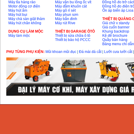
Máy tỉa hàng rào
Máy vặn bu lông ốc vít
Đồng hồ đo trở các
Motor động cơ điện
Máy đầm khuôn cát
Đồng hồ đo điện tr
Máy hút ẩm
Máy gõ rỉ sét
Ổn áp biến áp Lioa
Máy hút bụi
Máy phun sơn
Máy chà sàn giặt thảm
Máy bắn đinh
THIỆT BỊ QUẢNG
Máy hút chân không
Máy rút Rive
Giá chữ x standy
Giá cuốn banner
DỤNG CỤ LÀM MỘC
THIÊT BỊ GARAGE ÔTÔ
Khung backdrop
Máy làm mộc
Thiết bị sửa chữa ô tô
Kệ để brochure
Thiết bị bảo hộ PCCC
Quầy bán hàng
Bảng menu chỉ dẫ
PHỤ TÙNG PHỤ KIỆN:
Mũi khoan mũi đục
|
Đá mài đá cắt
|
Lưỡi cưa lưỡi cắt