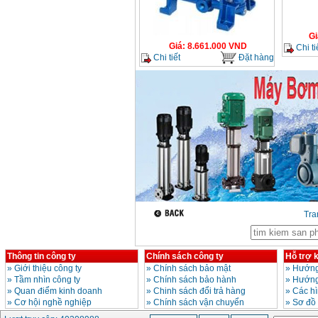
GSB 16RE (750W)
Giá
:
1850000
VND
Gi
Giá
:
8.661.000
VND
Chi ti
Động cơ xăng Honda
GX160 (5.5HP)
Chi tiết
Đặt hàng
Giá
:
7200000
VND
Máy mài 100mm
Makita 9553B (710W)
Giá
:
1296000
VND
Tr
Thông tin công ty
Chính sách công ty
Hỗ trợ 
»
Giới thiệu công ty
»
Chính sách bảo mật
»
Hướng
»
Tầm nhìn công ty
»
Chính sách bảo hành
»
Hướng
»
Quan điểm kinh doanh
»
Chinh sách đổi trả hàng
»
Các h
»
Cơ hội nghề nghiệp
»
Chính sách vận chuyển
»
Sơ đồ