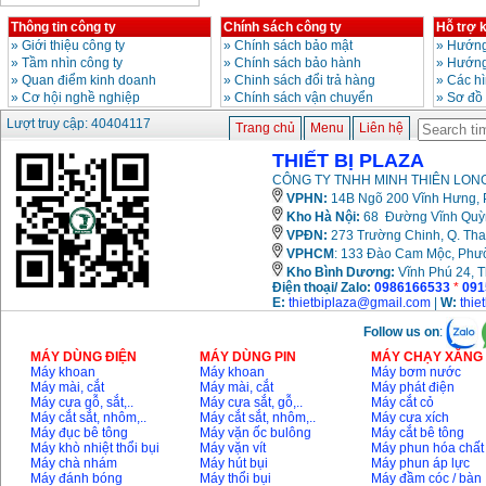
Thông tin công ty
Chính sách công ty
Hỗ trợ 
Bảng giá động cơ
diesel đầu nổ diesel
»
Giới thiệu công ty
»
Chính sách bảo mật
»
Hướng
Giá
:
6500000
VND
»
Tầm nhìn công ty
»
Chính sách bảo hành
»
Hướng
»
Quan điểm kinh doanh
»
Chinh sách đổi trả hàng
»
Các h
»
Cơ hội nghề nghiệp
»
Chính sách vận chuyển
»
Sơ đồ
Lượt truy cập: 40404117
Bảng giá mũi khoan
Trang chủ
Menu
Liên hệ
rút lõi bê tông
Giá
:
330000
VND
THIẾT BỊ PLAZA
CÔNG TY TNHH MINH THIÊN LONG
VPHN:
14B Ngõ 200 Vĩnh Hưng, P
Máy khoan Bosch đa
Kho Hà Nội:
68 Đường Vĩnh Quỳnh
năng GBH 2-26DRE
VPĐN:
273 Trường Chinh, Q. Tha
(800W)
Giá
:
3980000
VND
VPHCM
: 133 Đào Cam Mộc, Phư
Kho
Bình Dương:
Vĩnh Phú 24, 
Điện thoại/ Zalo:
0986166533
*
091
Máy cưa xích chạy
E:
thietbiplaza@gmail.com
|
W:
thie
xăng Stihl MS661
Giá
:
29900000
VND
Follow us on
:
MÁY DÙNG ĐIỆN
MÁY DÙNG PIN
MÁY CHẠY XĂNG 
Máy cắt góc đa năng
Máy khoan
Máy khoan
Máy bơm nước
Makita LS1019L
Máy mài, cắt
Máy mài, cắt
Máy phát điện
(1510W)
Máy cưa gỗ, sắt,..
Máy cưa sắt, gỗ,..
Máy cắt cỏ
Giá
:
14068000
VND
Máy cắt sắt, nhôm,..
Máy cắt sắt, nhôm,..
Máy cưa xích
Máy đục bê tông
Máy vặn ốc bulông
Máy cắt bê tông
Máy khò nhiệt thổi bụi
Máy vặn vít
Máy phun hóa chất
Máy chà nhám
Máy hút bụi
Máy phun áp lực
Bộ máy khoan 100
Máy đánh bóng
Máy thổi bụi
Máy đầm cóc / bàn
chi tiết Bosch GSB