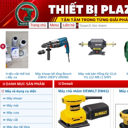
Trang chủ
Menu
Liên hệ
ưới tiêu văn thể hút
Máy khoan bê tông Bosch
Máy mài bàn Hồng Ký GLA-
M
sâu đẩy xa
GBH2-28DFV (850W)
H1.112-MB (1.5HP)
Dewalt
DANH MỤC SẢN PHẨM
Máy chà nhám DEWALT DW411
Máy 
Máy và dụng cụ điện
Máy khoan
Máy mài
Máy cưa
Máy cắt
Máy đục bê tông