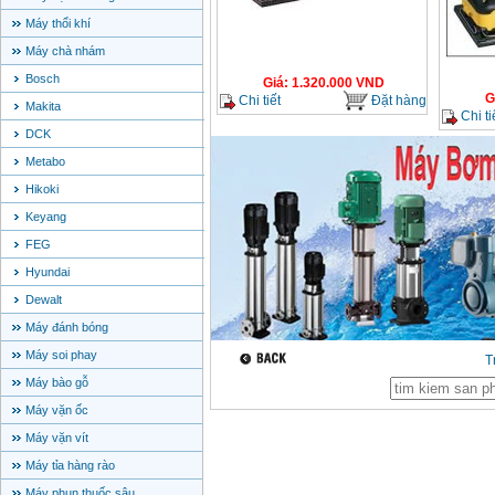
Máy thổi khí
Máy chà nhám
Bosch
Giá
:
1.320.000
VND
G
Chi tiết
Đặt hàng
Makita
Chi ti
DCK
Metabo
Hikoki
Keyang
FEG
Hyundai
Dewalt
Máy đánh bóng
Máy soi phay
T
Máy bào gỗ
Máy vặn ốc
Máy vặn vít
Máy tỉa hàng rào
Máy phun thuốc sâu