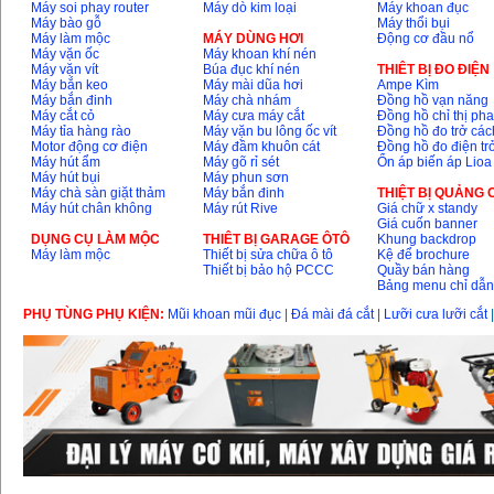
Máy soi phay router
Máy dò kim loại
Máy khoan đục
13RE (650W)
Giá
:
2200000
VND
Máy bào gỗ
Máy thổi bụi
Máy làm mộc
MÁY DÙNG HƠI
Động cơ đầu nổ
Máy vặn ốc
Máy khoan khí nén
Máy vặn vít
Búa đục khí nén
THIÊT BỊ ĐO ĐIỆN
Máy bắn keo
Máy mài dũa hơi
Ampe Kìm
Máy bắn đinh
Máy chà nhám
Đồng hồ vạn năng
Máy khoan Bosch
Máy cắt cỏ
Máy cưa máy cắt
Đồng hồ chỉ thị ph
GSB 16RE (750W)
Giá
:
1850000
VND
Máy tỉa hàng rào
Máy vặn bu lông ốc vít
Đồng hồ đo trở các
Motor động cơ điện
Máy đầm khuôn cát
Đồng hồ đo điện tr
Máy hút ẩm
Máy gõ rỉ sét
Ổn áp biến áp Lioa
Máy hút bụi
Máy phun sơn
Động cơ xăng Honda
Máy chà sàn giặt thảm
Máy bắn đinh
THIỆT BỊ QUẢNG
GX160 (5.5HP)
Máy hút chân không
Máy rút Rive
Giá chữ x standy
Giá
:
7200000
VND
Giá cuốn banner
DỤNG CỤ LÀM MỘC
THIÊT BỊ GARAGE ÔTÔ
Khung backdrop
Máy làm mộc
Thiết bị sửa chữa ô tô
Kệ để brochure
Thiết bị bảo hộ PCCC
Quầy bán hàng
Bảng menu chỉ dẫ
Máy mài 100mm
Makita 9553B (710W)
Giá
:
1296000
VND
PHỤ TÙNG PHỤ KIỆN:
Mũi khoan mũi đục
|
Đá mài đá cắt
|
Lưỡi cưa lưỡi cắt