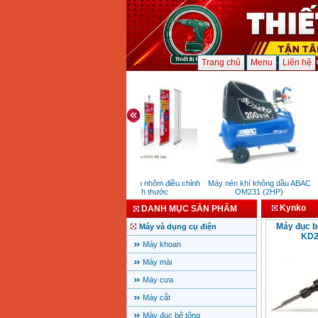
Trang chủ
Menu
Liên hệ
Banner cuốn nhôm điều chỉnh
Máy nén khí không dầu ABAC
kích thước
OM231 (2HP)
Kynko
DANH MỤC SẢN PHẨM
Máy đục b
Máy và dụng cụ điện
KD2
Máy khoan
Máy mài
Máy cưa
Máy cắt
Máy đục bê tông