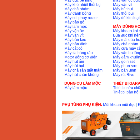
Máy đục bê tông
Máy vặn ốc bul
Máy khò nhiệt thổi bụi
Máy vặn vít
Máy chà nhám
Máy hút bụi
Bộ máy khoan 100
Máy đánh bóng
Máy thổi bụi
chi tiết Bosch GSB
Máy soi phay router
Máy dò kim loại
13RE (650W)
Giá
:
2200000
VND
Máy bào gỗ
Máy làm mộc
MÁY DÙNG HƠ
Máy vặn ốc
Máy khoan khí 
Máy vặn vít
Búa đục khí né
Máy bắn keo
Máy mài dũa hơ
Máy bắn đinh
Máy chà nhám
Máy khoan Bosch
Máy cắt cỏ
Máy cưa máy cắ
GSB 16RE (750W)
Giá
:
1850000
VND
Máy tỉa hàng rào
Máy vặn bu lông
Motor động cơ điện
Máy đầm khuôn
Máy hút ẩm
Máy gõ rỉ sét
Máy hút bụi
Máy phun sơn
Động cơ xăng Honda
Máy chà sàn giặt thảm
Máy bắn đinh
GX160 (5.5HP)
Máy hút chân không
Máy rút Rive
Giá
:
7200000
VND
DỤNG CỤ LÀM MỘC
THIÊT BỊ GAR
Máy làm mộc
Thiết bị sửa chữ
Thiết bị bảo h
Máy mài 100mm
Makita 9553B (710W)
Giá
:
1296000
VND
PHỤ TÙNG PHỤ KIỆN:
Mũi khoan mũi đục
|
Đ