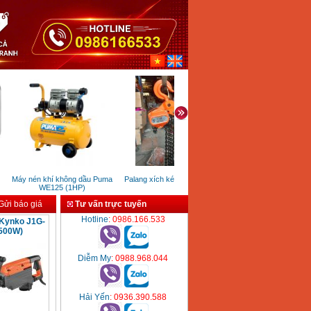
Máy nén khí không dầu Puma
Palang xích kéo tay Kenbo
Máy chà nhám chữ nhật Hi
WE125 (1HP)
FSV10SA
ửi báo giá
Tư vấn trực tuyến
Hotline
: 0986.166.533
 Kynko J1G-
500W)
Diễm My
: 0988.968.044
Hải Yến
: 0936.390.588