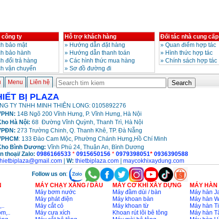
 công ty
Hỗ trợ khách hàng
Đối tác nhà cung cấp
h bảo mật
»
Hướng dẫn đặt hàng
»
Quan điểm hợp tác
ch bảo hành
»
Hướng dẫn thanh toán
»
Hình thức hợp tác
h đổi trả hàng
»
Các hình thức mua hàng
»
Chính sách hợp tác
ch vận chuyển
»
Sơ đồ đường đi
ủ
Menu
Liên hệ
HIẾT BỊ PLAZA
NG TY TNHH MINH THIÊN LONG: 0105892276
PHN:
14B Ngõ 200 Vĩnh Hưng, P. Vĩnh Hưng, Hà Nội
ho Hà Nội:
68 Đường Vĩnh Quỳnh, Thanh Trì, Hà Nội
VPĐN:
273 Trường Chinh, Q. Thanh Khê, TP. Đà Nẵng
VPHCM
: 133 Đào Cam Mộc, Phường Chánh Hưng,Hồ Chí Minh
Kho
Bình Dương:
Vĩnh Phú 24, Thuận An, Bình Dương
n thoại/ Zalo:
0986166533
*
0915650156
*
0979398051
*
0936390588
thietbiplaza@gmail.com
|
W:
thietbiplaza.com
|
maycokhixaydung.com
Follow us on
:
N
MÁY CHẠY XĂNG / DẦU
MÁY CƠ KHÍ XÂY DỰNG
MÁY HÀN
Máy bơm nước
Máy đầm dùi / bàn
Máy hàn Ja
Máy phát điện
Máy khoan bàn
Máy hàn 
..
Máy cắt cỏ
Máy khoan từ
Máy hàn Ti
m,..
Máy cưa xích
Khoan rút lõi bê tông
Máy hàn T