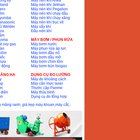
ồng ký
Máy nen khí Arwa
iland
Máy nén khí Jetman
ero
Máy nén khí Pegalion
Wim
Máy nén khí chạy dầu
yundai
Máy nén khí chạy xăng
anasonic
Máy nén khí trục vít
G Welder
Máy sấy khí
nox
Đầu nén khí
bấm
lasma
MÁY BƠM / PHUN RỬA
t oxy gas
Máy bơm nước
hàn
Máy phun rửa áp lực
nhôm
Máy bơm đầu nổ
iếc
Máy bơm dầu mỡ
hựa
Máy bơm chìm tõm
ự động
Máy bơm bùn biogas
 NÂNG HẠ
DỤNG CỤ ĐO LƯỜNG
y
Máy đo khoảng cách
ng
Máy cân mực laser
ực
Thước cặp Panme
 điện
Máy thủy bình
ôm
Dụng cụ đo tổng hợp
ầu măng ranh, giá kẹp máy khoan,máy cắt,..