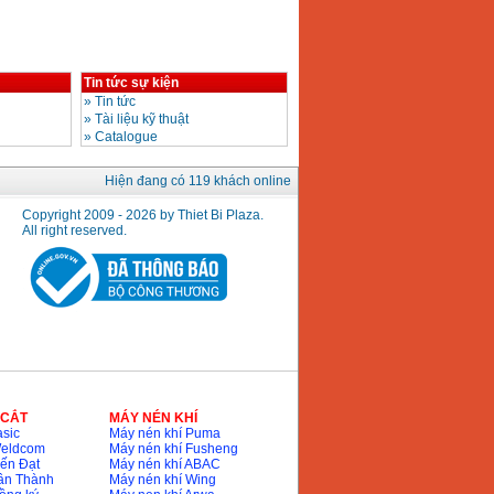
Tin tức sự kiện
»
Tin tức
»
Tài liệu kỹ thuật
»
Catalogue
Hiện đang có 119 khách online
Copyright 2009 - 2026 by Thiet Bi Plaza.
All right reserved.
 CẮT
MÁY NÉN KHÍ
sic
Máy nén khí Puma
Weldcom
Máy nén khí Fusheng
ến Đạt
Máy nén khí ABAC
ân Thành
Máy nén khí Wing