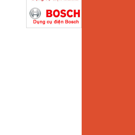
Máy hàn que điện tử
Hồng ký HK200E
Giá
:
4100000
VND
Máy hàn que điện tử
Hồng Ký HK200N
Giá
:
2870000
VND
Máy bơm nước
Koshin SEV 50X
Giá
:
5750000
VND