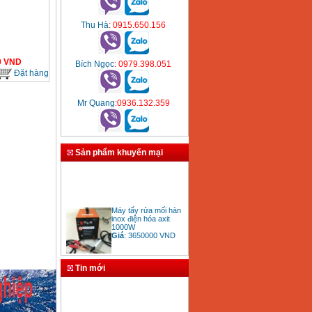
Thu Hà
: 0915.650.156
0
VND
Bích Ngọc
: 0979.398.051
Đặt hàng
Mr Quang
:0936.132.359
Sản phẩm khuyến mại
Máy tẩy rửa mối hàn
inox điện hóa axit
1000W
Giá
:
3650000
VND
Tin mới
Bảng giá mũi khoan
rút lõi bê tông
Giá
:
330000
VND