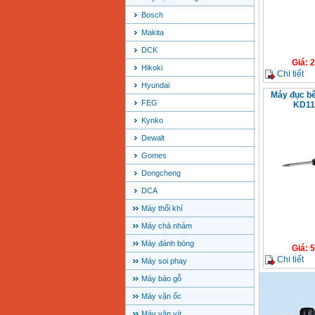
Bosch
Makita
DCK
Giá
:
2
Hikoki
Chi tiết
Hyundai
Máy đục b
FEG
KD11
Kynko
Dewalt
Gomes
Dongcheng
DCA
Máy thổi khí
Máy chà nhám
Máy đánh bóng
Giá
:
5
Chi tiết
Máy soi phay
Máy bào gỗ
Máy vặn ốc
Máy vặn vít