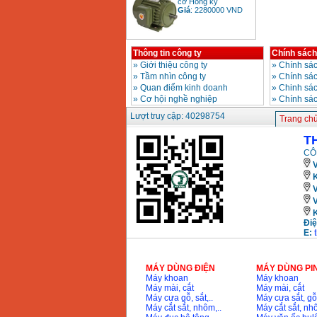
Giá
:
2280000
VND
Thông tin công ty
Chính sách
Bảng giá động cơ
diesel đầu nổ diesel
»
Giới thiệu công ty
»
Chính sác
Giá
:
6500000
VND
»
Tầm nhìn công ty
»
Chính sá
»
Quan điểm kinh doanh
»
Chinh sác
»
Cơ hội nghề nghiệp
»
Chính sá
Lượt truy cập: 40298754
Bảng giá mũi khoan
Trang ch
rút lõi bê tông
Giá
:
330000
VND
T
CÔ
V
Máy khoan Bosch đa
K
năng GBH 2-26DRE
(800W)
Giá
:
3980000
VND
Điệ
Máy cưa xích chạy
E:
xăng Stihl MS661
Giá
:
29900000
VND
MÁY DÙNG ĐIỆN
MÁY DÙNG PI
Máy cắt góc đa năng
Máy khoan
Máy khoan
Makita LS1019L
Máy mài, cắt
Máy mài, cắt
(1510W)
Máy cưa gỗ, sắt,..
Máy cưa sắt, gỗ,
Giá
:
14068000
VND
Máy cắt sắt, nhôm,..
Máy cắt sắt, nhô