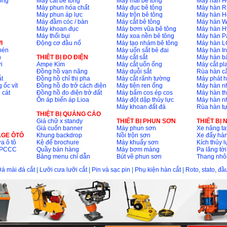
ông
Máy cắt bê tông
Máy mài bê tông
Máy hàn H
Máy phun hóa chất
Máy đục bê tông
Máy hàn R
Máy phun áp lực
Máy trộn bê tông
Máy hàn H
Máy đầm cóc / bàn
Máy cắt bê tông
Máy hàn 
Máy khoan đục
Máy bơm vũa bê tông
Máy hàn H
Máy thổi bụi
Máy xoa nền bê tông
Máy hàn P
I
Động cơ đầu nổ
Máy tạo nhám bê tông
Máy hàn L
nén
Máy uốn sắt bẻ đai
Máy hàn I
n
THIÊT BỊ ĐO ĐIỆN
Máy cắt sắt
Máy hàn 
i
Ampe Kìm
Máy cắt uốn ống
Máy cắt p
Đồng hồ vạn năng
Máy duỗi sắt
Rùa hàn cắ
t
Đồng hồ chỉ thị pha
Máy cắt rãnh tường
Máy phát 
 ốc vít
Đồng hồ đo trở cách điện
Máy tiện ren ống
Máy hàn 
 cát
Đồng hồ đo điện trở đất
Máy bấm cos ép cos
Máy hàn th
Ổn áp biến áp Lioa
Máy đột dập thủy lực
Máy hàn n
Máy khoan đất đá
Rùa hàn t
THIỆT BỊ QUẢNG CÁO
Giá chữ x standy
THIẾT BỊ PHUN SƠN
THIẾT BỊ
Giá cuốn banner
Máy phun sơn
Xe nâng ta
AGE ÔTÔ
Khung backdrop
Nồi trộn sơn
Xe đẩy hà
a ô tô
Kệ để brochure
Máy khuấy sơn
Kích thủy l
ộ PCCC
Quầy bán hàng
Máy bơm màng
Pa lăng tời
Bảng menu chỉ dẫn
Bút vẽ phun sơn
Thang nh
á mài đá cắt
|
Lưỡi cưa lưỡi cắt
|
Pin và sạc pin
|
Phụ kiện hàn cắt
|
Roto, stato, đ