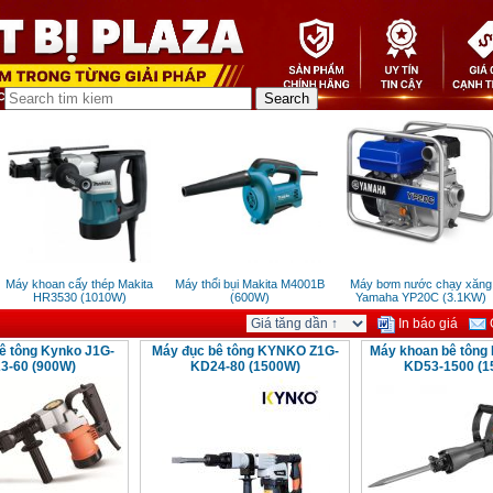
Máy khoan cấy thép Makita
Máy thổi bụi Makita M4001B
Máy bơm nước chạy xăng
HR3530 (1010W)
(600W)
Yamaha YP20C (3.1KW)
In báo giá
G
ê tông Kynko J1G-
Máy đục bê tông KYNKO Z1G-
Máy khoan bê tông
3-60 (900W)
KD24-80 (1500W)
KD53-1500 (1