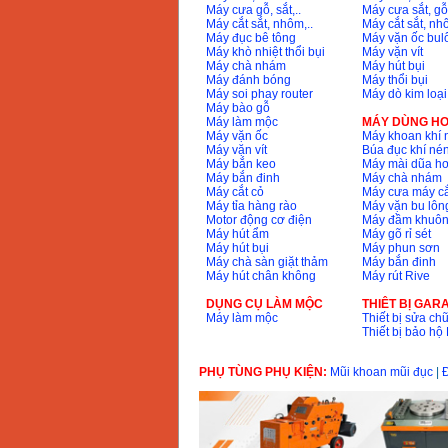
Máy cưa gỗ, sắt,..
Máy cưa sắt, gỗ,
Bộ máy khoan 100
Máy cắt sắt, nhôm,..
Máy cắt sắt, nhô
chi tiết Bosch GSB
13RE (650W)
Máy đục bê tông
Máy vặn ốc bul
Giá
:
2200000
VND
Máy khò nhiệt thổi bụi
Máy vặn vít
Máy chà nhám
Máy hút bụi
Máy đánh bóng
Máy thổi bụi
Máy soi phay router
Máy dò kim loại
Máy bào gỗ
Máy khoan Bosch
Máy làm mộc
MÁY DÙNG HƠ
GSB 16RE (750W)
Máy vặn ốc
Máy khoan khí 
Giá
:
1850000
VND
Máy vặn vít
Búa đục khí né
Máy bắn keo
Máy mài dũa hơ
Máy bắn đinh
Máy chà nhám
Máy cắt cỏ
Máy cưa máy cắ
Động cơ xăng Honda
Máy tỉa hàng rào
Máy vặn bu lông
GX160 (5.5HP)
Giá
:
7200000
VND
Motor động cơ điện
Máy đầm khuôn
Máy hút ẩm
Máy gõ rỉ sét
Máy hút bụi
Máy phun sơn
Máy chà sàn giặt thảm
Máy bắn đinh
Máy hút chân không
Máy rút Rive
Máy mài 100mm
Makita 9553B (710W)
DỤNG CỤ LÀM MỘC
THIÊT BỊ GAR
Giá
:
1296000
VND
Máy làm mộc
Thiết bị sửa chữ
Thiết bị bảo h
PHỤ TÙNG PHỤ KIỆN:
Mũi khoan mũi đục
|
Đ