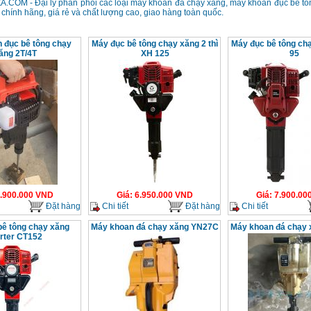
.COM - Đại lý phân phối các loại máy khoan đá chạy xăng, máy khoan đục bê tô
chính hãng, giá rẻ và chất lượng cao, giao hàng toàn quốc.
 đục bê tông chạy
Máy đục bê tông chạy xăng 2 thì
Máy đục bê tông ch
ăng 2T/4T
XH 125
95
.900.000
VND
Giá
:
6.950.000
VND
Giá
:
7.900.00
Đặt hàng
Chi tiết
Đặt hàng
Chi tiết
bê tông chạy xăng
Máy khoan đá chạy xăng YN27C
Máy khoan đá chạy
rter CT152