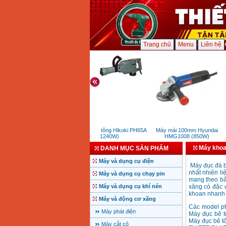
Trang chủ
Menu
Liên hệ
Máy đục bê tông Hikoki PH65A
Máy mài 100mm Hyundai
(1240W)
HMG1008 (850W)
Máy khoa
DANH MỤC SẢN PHẨM
Máy và dụng cụ điện
Máy đục đá b
nhất nhiên li
Máy và dụng cụ chạy pin
mang theo bấ
Máy và dụng cụ khí nén
xăng có đặc đ
khoan nhanh 
Máy và động cơ xăng
Các model ph
Máy phát điện
Máy đục bê 
Máy đục bê t
Máy cắt cỏ