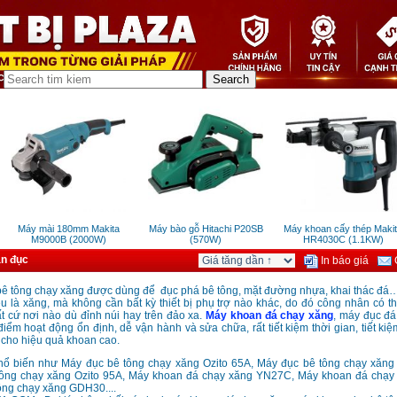
Máy mài 180mm Makita
Máy bào gỗ Hitachi P20SB
Máy khoan cấy thép Makita
M9000B (2000W)
(570W)
HR4030C (1.1KW)
n đục
In báo giá
G
ê tông chạy xăng được dùng để đục phá bê tông, mặt đường nhựa, khai thác đá
ệu là xăng, mà không cần bất kỳ thiết bị phụ trợ nào khác, do đó công nhân có t
t cứ nơi nào dù đỉnh núi hay trên đảo xa.
Máy khoan đá chạy xăng
, máy đục đá
iểm hoạt động ổn định, dễ vận hành và sửa chữa, rất tiết kiệm thời gian, tiết ki
cho hiệu quả khoan cao.
ổ biến như Máy đục bê tông chạy xăng Ozito 65A, Máy đục bê tông chạy xăn
tông chạy xăng Ozito 95A, Máy khoan đá chạy xăng YN27C, Máy khoan đá chạy
ông chạy xăng GDH30....