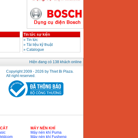
Giá
:
2890000
VND
Máy hàn que điện tử
Hồng ký HK200E
Tin tức sự kiện
Giá
:
4100000
VND
»
Tin tức
»
Tài liệu kỹ thuật
»
Catalogue
Máy hàn que điện tử
Hiện đang có 138 khách online
Hồng Ký HK200N
Giá
:
2870000
VND
Copyright 2009 - 2026 by Thiet Bi Plaza.
All right reserved.
Máy bơm nước
Koshin SEV 50X
Giá
:
5750000
VND
 CẮT
MÁY NÉN KHÍ
sic
Máy nén khí Puma
Weldcom
Máy nén khí Fusheng