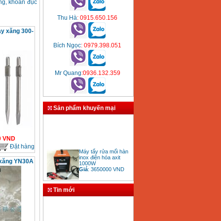
ng, khoan đục
Thu Hà
: 0915.650.156
ạy xăng 300-
Bích Ngọc
: 0979.398.051
Mr Quang
:0936.132.359
Sản phẩm khuyến mại
0
VND
Đặt hàng
Máy tẩy rửa mối hàn
inox điện hóa axit
1000W
 xăng YN30A
Giá
:
3650000
VND
Tin mới
Bảng giá mũi khoan
rút lõi bê tông
Giá
:
330000
VND