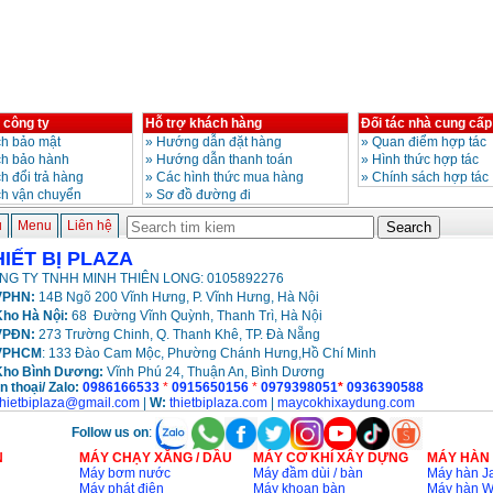
 công ty
Hỗ trợ khách hàng
Đối tác nhà cung cấp
h bảo mật
»
Hướng dẫn đặt hàng
»
Quan điểm hợp tác
ch bảo hành
»
Hướng dẫn thanh toán
»
Hình thức hợp tác
h đổi trả hàng
»
Các hình thức mua hàng
»
Chính sách hợp tác
ch vận chuyển
»
Sơ đồ đường đi
ủ
Menu
Liên hệ
HIẾT BỊ PLAZA
NG TY TNHH MINH THIÊN LONG: 0105892276
PHN:
14B Ngõ 200 Vĩnh Hưng, P. Vĩnh Hưng, Hà Nội
ho Hà Nội:
68 Đường Vĩnh Quỳnh, Thanh Trì, Hà Nội
VPĐN:
273 Trường Chinh, Q. Thanh Khê, TP. Đà Nẵng
VPHCM
: 133 Đào Cam Mộc, Phường Chánh Hưng,Hồ Chí Minh
Kho
Bình Dương:
Vĩnh Phú 24, Thuận An, Bình Dương
n thoại/ Zalo:
0986166533
*
0915650156
*
0979398051
*
0936390588
thietbiplaza@gmail.com
|
W:
thietbiplaza.com
|
maycokhixaydung.com
Follow us on
:
N
MÁY CHẠY XĂNG / DẦU
MÁY CƠ KHÍ XÂY DỰNG
MÁY HÀN
Máy bơm nước
Máy đầm dùi / bàn
Máy hàn Ja
Máy phát điện
Máy khoan bàn
Máy hàn 