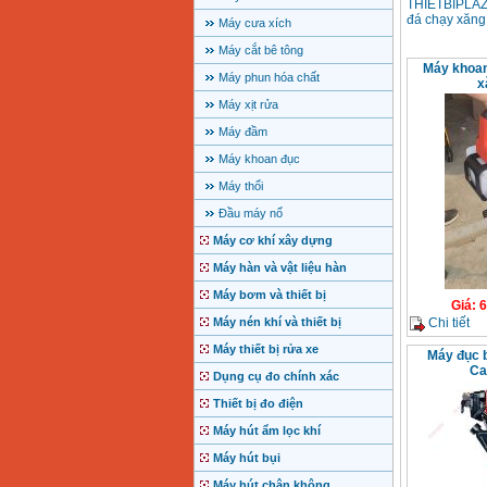
THIETBIPLAZA
đá chạy xăng 
Máy cưa xích
Máy cắt bê tông
Máy khoan
Máy phun hóa chất
x
Máy xịt rửa
Máy đầm
Máy khoan đục
Máy thổi
Đầu máy nổ
Máy cơ khí xây dựng
Máy hàn và vật liệu hàn
Máy bơm và thiết bị
Giá
:
6
Chi tiết
Máy nén khí và thiết bị
Máy thiết bị rửa xe
Máy đục 
Ca
Dụng cụ đo chính xác
Thiết bị đo điện
Máy hút ẩm lọc khí
Máy hút bụi
Máy hút chân không