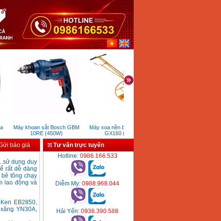
Máy khoan sắt Bosch GBM
Máy xoa nền bê tông Honda
Máy dán keo Bosch G
10RE (450W)
GX160 (5.5HP)
200CE
ửi báo giá
Tư vấn trực tuyến
Hotline
: 0986.166.533
….sử dụng duy
hể rất dễ dàng
 bê tông chạy
ệm lao động và
Diễm My
: 0988.968.044
g Ken EB2850,
 xăng YN30A,
Hải Yến
: 0936.390.588