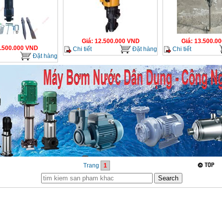
Giá
:
12.500.000
VND
Giá
:
13.500.00
.500.000
VND
Chi tiết
Đặt hàng
Chi tiết
Đặt hàng
Trang
1