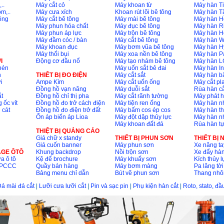
..
Máy cắt cỏ
Máy khoan từ
Máy hàn Ti
m,..
Máy cưa xích
Khoan rút lõi bê tông
Máy hàn T
ông
Máy cắt bê tông
Máy mài bê tông
Máy hàn H
Máy phun hóa chất
Máy đục bê tông
Máy hàn R
Máy phun áp lực
Máy trộn bê tông
Máy hàn H
Máy đầm cóc / bàn
Máy cắt bê tông
Máy hàn 
Máy khoan đục
Máy bơm vũa bê tông
Máy hàn H
Máy thổi bụi
Máy xoa nền bê tông
Máy hàn P
I
Động cơ đầu nổ
Máy tạo nhám bê tông
Máy hàn L
nén
Máy uốn sắt bẻ đai
Máy hàn I
n
THIÊT BỊ ĐO ĐIỆN
Máy cắt sắt
Máy hàn 
i
Ampe Kìm
Máy cắt uốn ống
Máy cắt p
Đồng hồ vạn năng
Máy duỗi sắt
Rùa hàn cắ
t
Đồng hồ chỉ thị pha
Máy cắt rãnh tường
Máy phát 
 ốc vít
Đồng hồ đo trở cách điện
Máy tiện ren ống
Máy hàn 
 cát
Đồng hồ đo điện trở đất
Máy bấm cos ép cos
Máy hàn th
Ổn áp biến áp Lioa
Máy đột dập thủy lực
Máy hàn n
Máy khoan đất đá
Rùa hàn t
THIỆT BỊ QUẢNG CÁO
Giá chữ x standy
THIẾT BỊ PHUN SƠN
THIẾT BỊ
Giá cuốn banner
Máy phun sơn
Xe nâng ta
AGE ÔTÔ
Khung backdrop
Nồi trộn sơn
Xe đẩy hà
a ô tô
Kệ để brochure
Máy khuấy sơn
Kích thủy l
ộ PCCC
Quầy bán hàng
Máy bơm màng
Pa lăng tời
Bảng menu chỉ dẫn
Bút vẽ phun sơn
Thang nh
á mài đá cắt
|
Lưỡi cưa lưỡi cắt
|
Pin và sạc pin
|
Phụ kiện hàn cắt
|
Roto, stato, đ