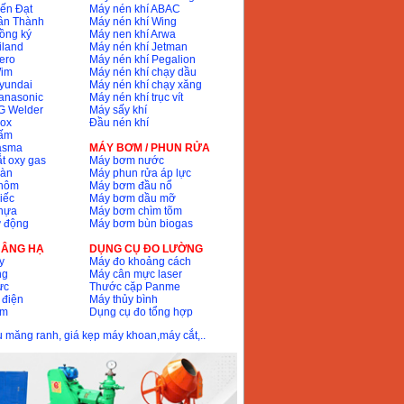
ến Đạt
Máy nén khí ABAC
ân Thành
Máy nén khí Wing
ồng ký
Máy nen khí Arwa
iland
Máy nén khí Jetman
ero
Máy nén khí Pegalion
Wim
Máy nén khí chạy dầu
yundai
Máy nén khí chạy xăng
anasonic
Máy nén khí trục vít
G Welder
Máy sấy khí
nox
Đầu nén khí
bấm
lasma
MÁY BƠM / PHUN RỬA
t oxy gas
Máy bơm nước
hàn
Máy phun rửa áp lực
nhôm
Máy bơm đầu nổ
iếc
Máy bơm dầu mỡ
hựa
Máy bơm chìm tõm
ự động
Máy bơm bùn biogas
 NÂNG HẠ
DỤNG CỤ ĐO LƯỜNG
y
Máy đo khoảng cách
ng
Máy cân mực laser
ực
Thước cặp Panme
 điện
Máy thủy bình
ôm
Dụng cụ đo tổng hợp
ầu măng ranh, giá kẹp máy khoan,máy cắt,..