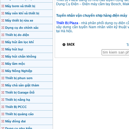
Thiết Bị Plaza đang có nhu cầu tuyển cộng tác
Dụng Cụ Điện – Điện máy cầm tay Bosch, Maki
Máy bơm và thiết bị
Máy nén khí và thiết bị
Tuyển nhân vận chuyển ship hàng điện máy
Máy thiết bị rửa xe
Thiết Bị Plaza
- nhà phân phối dụng cụ điện cầm
xây dưng cần tuyển Nam nhân viên kỹ thuật v
Dụng cụ đo chính xác
tại Hà Nội
.
Thiết bị đo điện
Máy hút ẩm lọc khí
T
Máy hút bụi
Máy hút chân không
Máy làm mộc
Máy Nông Nghiệp
Thiết bị phun sơn
Máy chà sàn giặt thảm
Thiết bị Garage ôtô
Thiết bị nâng hạ
Thiết Bị PCCC
Thiết bị quảng cáo
Máy đóng đai
Dụng cụ phụ kiện