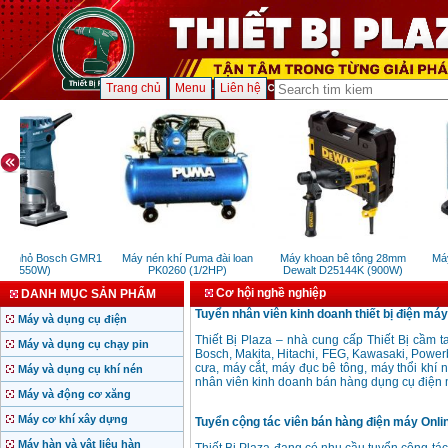
Trang chủ
Menu
Liên hệ
ay nhỏ Bosch GMR1
Máy nén khí Puma đài loan
Máy khoan bê tông 28mm
Máy
(550W)
PK0260 (1/2HP)
Dewalt D25144K (900W)
Cơ hội nghề nghiệp
DANH MỤC SẢN PHẨM
Tuyển nhân viên kinh doanh thiết bị điện máy
Máy và dụng cụ điện
Thiết Bị Plaza – nhà cung cấp Thiết Bị cầm 
Máy và dụng cụ chạy pin
Bosch, Makita, Hitachi, FEG, Kawasaki, Powerbo
cưa, máy cắt, máy đục bê tông, máy thổi khí
Máy và dụng cụ khí nén
nhân viên kinh doanh bán hàng dụng cụ điện
Máy và động cơ xăng
Máy cơ khí xây dựng
Tuyển cộng tác viên bán hàng điện máy Onli
Máy hàn và vật liệu hàn