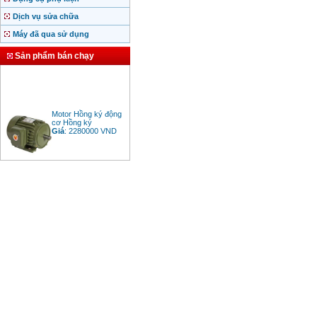
Dịch vụ sửa chữa
Máy đã qua sử dụng
Sản phẩm bán chạy
Motor Hồng ký động
cơ Hồng ký
Giá
:
2280000
VND
Bảng giá động cơ
diesel đầu nổ diesel
Giá
:
6500000
VND
Bảng giá mũi khoan
rút lõi bê tông
Giá
:
330000
VND
Máy khoan Bosch đa
năng GBH 2-26DRE
(800W)