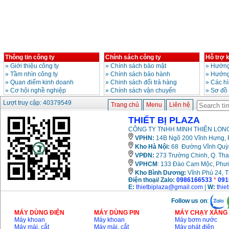
Giá
:
3980000
VND
Máy cưa xích chạy
xăng Stihl MS661
Giá
:
29900000
VND
Thông tin công ty
Chính sách công ty
Hỗ trợ 
Máy cắt góc đa năng
Makita LS1019L
»
Giới thiệu công ty
»
Chính sách bảo mật
»
Hướng
(1510W)
»
Tầm nhìn công ty
»
Chính sách bảo hành
»
Hướng
Giá
:
14068000
VND
»
Quan điểm kinh doanh
»
Chinh sách đổi trả hàng
»
Các h
»
Cơ hội nghề nghiệp
»
Chính sách vận chuyển
»
Sơ đồ
Lượt truy cập: 40379549
Trang chủ
Menu
Liên hệ
Bộ máy khoan 100
chi tiết Bosch GSB
THIẾT BỊ PLAZA
13RE (650W)
Giá
:
2200000
VND
CÔNG TY TNHH MINH THIÊN LONG
VPHN:
14B Ngõ 200 Vĩnh Hưng, P
Kho Hà Nội:
68 Đường Vĩnh Quỳnh
VPĐN:
273 Trường Chinh, Q. Tha
Máy khoan Bosch
VPHCM
: 133 Đào Cam Mộc, Phư
GSB 16RE (750W)
Kho
Bình Dương:
Vĩnh Phú 24, 
Giá
:
1850000
VND
Điện thoại/ Zalo:
0986166533
*
091
E:
thietbiplaza@gmail.com
|
W:
thie
Động cơ xăng Honda
Follow us on
:
GX160 (5.5HP)
Giá
:
7200000
VND
MÁY DÙNG ĐIỆN
MÁY DÙNG PIN
MÁY CHẠY XĂNG 
Máy khoan
Máy khoan
Máy bơm nước
Máy mài, cắt
Máy mài, cắt
Máy phát điện