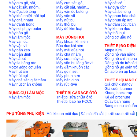
Máy cưa gỗ, sắt,..
Máy cưa sắt, gỗ,..
Máy cắt cỏ
Máy cắt sắt, nhôm,..
Máy cắt sắt, nhôm,..
Máy cưa xích
Máy mài 100mm
Máy đục bê tông
Máy vặn ốc bulông
Máy cắt bê tông
Makita 9553B (710W)
Máy khò nhiệt thổi bụi
Máy vặn vít
Máy phun hóa chất
Giá
:
1296000
VND
Máy chà nhám
Máy hút bụi
Máy phun áp lực
Máy đánh bóng
Máy thổi bụi
Máy đầm cóc / bàn
Máy soi phay router
Máy dò kim loại
Máy khoan đục
Máy bào gỗ
Máy thổi bụi
Máy làm mộc
MÁY DÙNG HƠI
Động cơ đầu nổ
Máy vặn ốc
Máy khoan khí nén
Máy vặn vít
Búa đục khí nén
THIÊT BỊ ĐO ĐIỆN
Máy bắn keo
Máy mài dũa hơi
Ampe Kìm
Máy bắn đinh
Máy chà nhám
Đồng hồ vạn năng
Máy cắt cỏ
Máy cưa máy cắt
Đồng hồ chỉ thị ph
Máy tỉa hàng rào
Máy vặn bu lông ốc vít
Đồng hồ đo trở các
Motor động cơ điện
Máy đầm khuôn cát
Đồng hồ đo điện tr
Máy hút ẩm
Máy gõ rỉ sét
Ổn áp biến áp Lioa
Máy hút bụi
Máy phun sơn
Máy chà sàn giặt thảm
Máy bắn đinh
THIỆT BỊ QUẢNG
Máy hút chân không
Máy rút Rive
Giá chữ x standy
Giá cuốn banner
DỤNG CỤ LÀM MỘC
THIÊT BỊ GARAGE ÔTÔ
Khung backdrop
Máy làm mộc
Thiết bị sửa chữa ô tô
Kệ để brochure
Thiết bị bảo hộ PCCC
Quầy bán hàng
Bảng menu chỉ dẫ
PHỤ TÙNG PHỤ KIỆN:
Mũi khoan mũi đục
|
Đá mài đá cắt
|
Lưỡi cưa lưỡi cắt