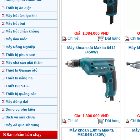
Dụng cụ đo chính xác
Thiết bị đo điện
Máy hút ẩm lọc khí
Máy hút bụi
Máy hút chân không
Giá
:
1.084.000
VND
G
Chi tiết
Đặt hàng
Chi ti
Máy làm mộc
Máy Nông Nghiệp
Máy khoan sắt Makita 6412
Máy kh
(450W)
Thiết bị phun sơn
Máy chà sàn giặt thảm
Thiết bị Garage ôtô
Thiết bị nâng hạ
Thiết Bị PCCC
Thiết bị quảng cáo
Máy đóng đai
Dụng cụ phụ kiện
Giá
:
1.300.000
VND
G
Dịch vụ sửa chữa
Chi tiết
Đặt hàng
Chi ti
Máy đã qua sử dụng
Máy khoan 13mm Makita
Máy
Sản phẩm bán chạy
M8104B (430W)