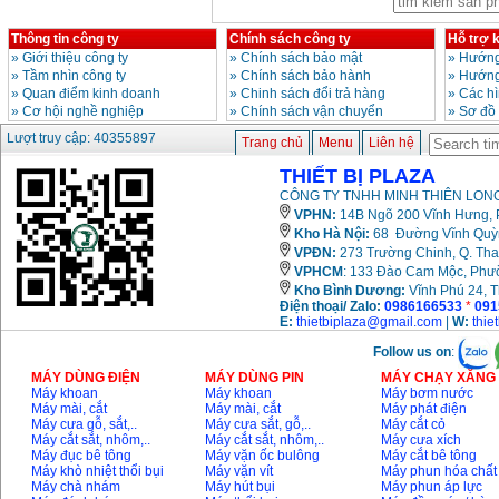
Máy cắt góc đa năng
Makita LS1019L
Thông tin công ty
Chính sách công ty
Hỗ trợ 
(1510W)
»
Giới thiệu công ty
»
Chính sách bảo mật
»
Hướng
Giá
:
14068000
VND
»
Tầm nhìn công ty
»
Chính sách bảo hành
»
Hướng
»
Quan điểm kinh doanh
»
Chinh sách đổi trả hàng
»
Các h
»
Cơ hội nghề nghiệp
»
Chính sách vận chuyển
»
Sơ đồ
Bộ máy khoan 100
Lượt truy cập: 40355897
chi tiết Bosch GSB
Trang chủ
Menu
Liên hệ
13RE (650W)
Giá
:
2200000
VND
THIẾT BỊ PLAZA
CÔNG TY TNHH MINH THIÊN LONG
VPHN:
14B Ngõ 200 Vĩnh Hưng, P
Kho Hà Nội:
68 Đường Vĩnh Quỳnh
Máy khoan Bosch
VPĐN:
273 Trường Chinh, Q. Tha
GSB 16RE (750W)
VPHCM
: 133 Đào Cam Mộc, Phư
Giá
:
1850000
VND
Kho
Bình Dương:
Vĩnh Phú 24, 
Điện thoại/ Zalo:
0986166533
*
091
E:
thietbiplaza@gmail.com
|
W:
thie
Động cơ xăng Honda
GX160 (5.5HP)
Follow us on
:
Giá
:
7200000
VND
MÁY DÙNG ĐIỆN
MÁY DÙNG PIN
MÁY CHẠY XĂNG 
Máy khoan
Máy khoan
Máy bơm nước
Máy mài, cắt
Máy mài, cắt
Máy phát điện
Máy cưa gỗ, sắt,..
Máy cưa sắt, gỗ,..
Máy cắt cỏ
Máy mài 100mm
Máy cắt sắt, nhôm,..
Máy cắt sắt, nhôm,..
Máy cưa xích
Makita 9553B (710W)
Máy đục bê tông
Máy vặn ốc bulông
Máy cắt bê tông
Giá
:
1296000
VND
Máy khò nhiệt thổi bụi
Máy vặn vít
Máy phun hóa chất
Máy chà nhám
Máy hút bụi
Máy phun áp lực