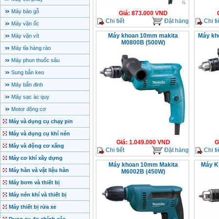
Máy bào gỗ
Giá
:
873.000
VND
Chi tiết
Đặt hàng
Chi ti
Máy vặn ốc
Máy khoan 10mm makita
Máy kh
Máy vặn vít
M0800B (500W)
Máy tỉa hàng rào
Máy phun thuốc sâu
Sung bắn keo
Máy bắn đinh
Máy sạc ác quy
Motor động cơ
Máy và dụng cụ chạy pin
Máy và dụng cụ khí nén
Giá
:
1.049.000
VND
G
Máy và động cơ xăng
Chi tiết
Đặt hàng
Chi ti
Máy cơ khí xây dựng
Máy khoan 10mm Makita
Máy K
Máy hàn và vật liệu hàn
M6002B (450W)
Máy bơm và thiết bị
Máy nén khí và thiết bị
Máy thiết bị rửa xe