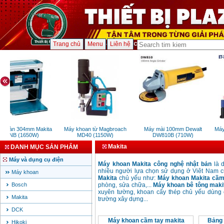
Trang chủ
Menu
Liên hệ
o bàn 304mm Makita
Máy khoan từ Magbroach
Máy mài 100mm Dewalt
Máy t
12NB (1650W)
MD40 (1150W)
DW810B (710W)
Makita
DANH MỤC SẢN PHẨM
Máy và dụng cụ điện
Máy khoan Makita công nghệ nhật bản
là d
nhiều người lựa chọn sử dụng ở Viêt Nam c
Máy khoan
Makita
chủ yếu như:
M
áy khoan Makita cầm
Bosch
phòng, sửa chữa,...
Máy khoan bê tông maki
xuyên tường, khoan cấy thép chủ yếu dùng 
Makita
trường xây dựng...
DCK
Máy khoan cầm tay makita
Bảng 
Hikoki