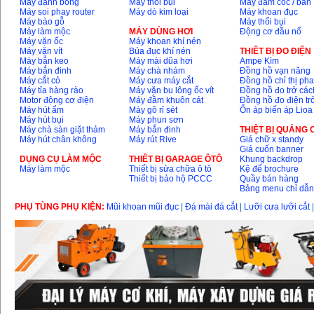
Máy đánh bóng
Máy thổi bụi
Máy đầm cóc / bàn
Máy soi phay router
Máy dò kim loại
Máy khoan đục
Máy bào gỗ
Máy thổi bụi
Máy làm mộc
MÁY DÙNG HƠI
Động cơ đầu nổ
Máy vặn ốc
Máy khoan khí nén
Máy vặn vít
Búa đục khí nén
THIÊT BỊ ĐO ĐIỆN
Máy bắn keo
Máy mài dũa hơi
Ampe Kìm
Máy bắn đinh
Máy chà nhám
Đồng hồ vạn năng
Máy cắt cỏ
Máy cưa máy cắt
Đồng hồ chỉ thị ph
Máy tỉa hàng rào
Máy vặn bu lông ốc vít
Đồng hồ đo trở các
Motor động cơ điện
Máy đầm khuôn cát
Đồng hồ đo điện tr
Máy hút ẩm
Máy gõ rỉ sét
Ổn áp biến áp Lioa
Máy hút bụi
Máy phun sơn
Máy chà sàn giặt thảm
Máy bắn đinh
THIỆT BỊ QUẢNG
Máy hút chân không
Máy rút Rive
Giá chữ x standy
Giá cuốn banner
DỤNG CỤ LÀM MỘC
THIÊT BỊ GARAGE ÔTÔ
Khung backdrop
Máy làm mộc
Thiết bị sửa chữa ô tô
Kệ để brochure
Thiết bị bảo hộ PCCC
Quầy bán hàng
Bảng menu chỉ dẫ
PHỤ TÙNG PHỤ KIỆN:
Mũi khoan mũi đục
|
Đá mài đá cắt
|
Lưỡi cưa lưỡi cắt