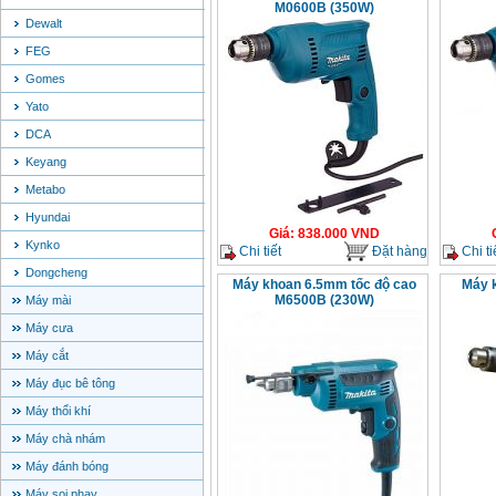
M0600B (350W)
Dewalt
FEG
Gomes
Yato
DCA
Keyang
Metabo
Hyundai
Giá
:
838.000
VND
Kynko
Chi tiết
Đặt hàng
Chi ti
Dongcheng
Máy khoan 6.5mm tốc độ cao
Máy 
M6500B (230W)
Máy mài
Máy cưa
Máy cắt
Máy đục bê tông
Máy thổi khí
Máy chà nhám
Máy đánh bóng
Máy soi phay