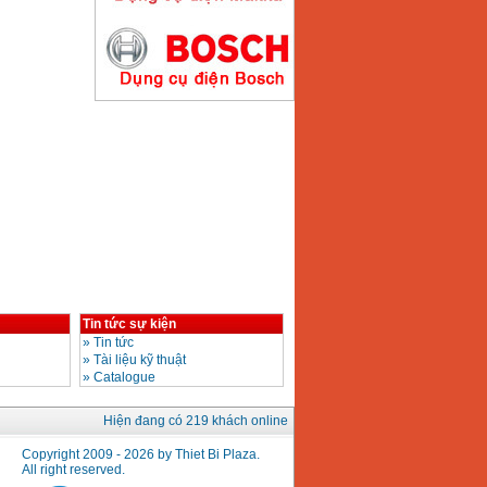
Máy hàn que điện tử
Hồng ký HK200E
Giá
:
4100000
VND
Máy hàn que điện tử
Hồng Ký HK200N
Giá
:
2870000
VND
Tin tức sự kiện
Máy bơm nước
Koshin SEV 50X
»
Tin tức
Giá
:
5750000
VND
»
Tài liệu kỹ thuật
»
Catalogue
Hiện đang có 219 khách online
Copyright 2009 - 2026 by Thiet Bi Plaza.
All right reserved.