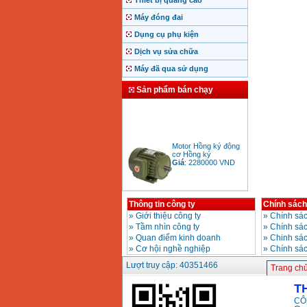
Thiết bị quảng cáo
Máy đóng đai
Dụng cụ phụ kiện
Dịch vụ sửa chữa
Máy đã qua sử dụng
Sản phẩm bán chạy
Motor Hồng ký động
cơ Hồng ký
Giá
:
2280000
VND
Thông tin công ty
Chính sách
Bảng giá động cơ
diesel đầu nổ diesel
»
Giới thiệu công ty
»
Chính sác
Giá
:
6500000
VND
»
Tầm nhìn công ty
»
Chính sá
»
Quan điểm kinh doanh
»
Chinh sác
»
Cơ hội nghề nghiệp
»
Chính sá
Bảng giá mũi khoan
Lượt truy cập: 40351466
Trang ch
rút lõi bê tông
Giá
:
330000
VND
T
CÔ