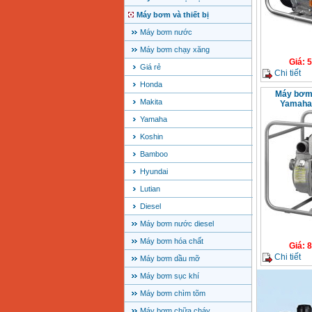
Máy bơm và thiết bị
Máy bơm nước
Máy bơm chạy xăng
Giá
:
5
Giá rẻ
Chi tiết
Honda
Máy bơm
Makita
Yamaha
Yamaha
Koshin
Bamboo
Hyundai
Lutian
Diesel
Máy bơm nước diesel
Máy bơm hóa chất
Giá
:
8
Chi tiết
Máy bơm dầu mỡ
Máy bơm sục khí
Máy bơm chìm tõm
Máy bơm chữa cháy