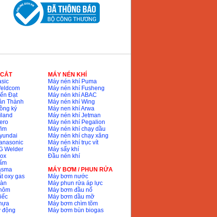
 CẮT
MÁY NÉN KHÍ
sic
Máy nén khí Puma
Weldcom
Máy nén khí Fusheng
ến Đạt
Máy nén khí ABAC
ân Thành
Máy nén khí Wing
ồng ký
Máy nen khí Arwa
iland
Máy nén khí Jetman
ero
Máy nén khí Pegalion
Wim
Máy nén khí chạy dầu
yundai
Máy nén khí chạy xăng
anasonic
Máy nén khí trục vít
G Welder
Máy sấy khí
nox
Đầu nén khí
bấm
lasma
MÁY BƠM / PHUN RỬA
t oxy gas
Máy bơm nước
hàn
Máy phun rửa áp lực
nhôm
Máy bơm đầu nổ
iếc
Máy bơm dầu mỡ
hựa
Máy bơm chìm tõm
ự động
Máy bơm bùn biogas