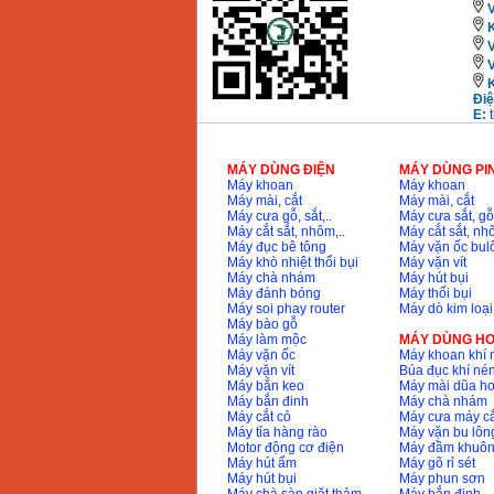
V
Máy khoan Bosch đa
K
năng GBH 2-26DRE
(800W)
Giá
:
3980000
VND
Điệ
Máy cưa xích chạy
E:
xăng Stihl MS661
Giá
:
29900000
VND
MÁY DÙNG ĐIỆN
MÁY DÙNG PI
Máy cắt góc đa năng
Máy khoan
Máy khoan
Makita LS1019L
Máy mài, cắt
Máy mài, cắt
(1510W)
Máy cưa gỗ, sắt,..
Máy cưa sắt, gỗ,
Giá
:
14068000
VND
Máy cắt sắt, nhôm,..
Máy cắt sắt, nhô
Máy đục bê tông
Máy vặn ốc bul
Máy khò nhiệt thổi bụi
Máy vặn vít
Máy chà nhám
Máy hút bụi
Bộ máy khoan 100
Máy đánh bóng
Máy thổi bụi
chi tiết Bosch GSB
Máy soi phay router
Máy dò kim loại
13RE (650W)
Giá
:
2200000
VND
Máy bào gỗ
Máy làm mộc
MÁY DÙNG HƠ
Máy vặn ốc
Máy khoan khí 
Máy vặn vít
Búa đục khí né
Máy bắn keo
Máy mài dũa hơ
Máy bắn đinh
Máy chà nhám
Máy khoan Bosch
GSB 16RE (750W)
Máy cắt cỏ
Máy cưa máy cắ
Giá
:
1850000
VND
Máy tỉa hàng rào
Máy vặn bu lông
Motor động cơ điện
Máy đầm khuôn
Máy hút ẩm
Máy gõ rỉ sét
Máy hút bụi
Máy phun sơn
Động cơ xăng Honda