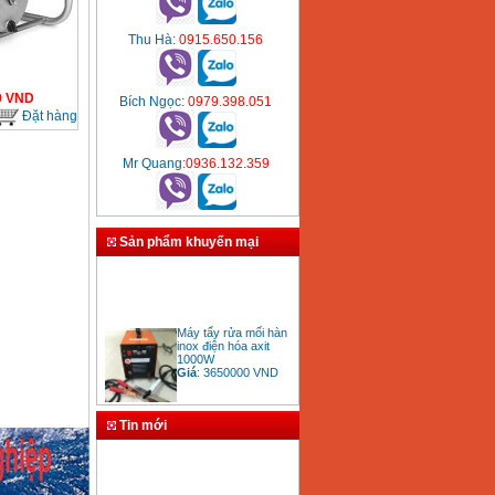
Thu Hà
: 0915.650.156
0
VND
Bích Ngọc
: 0979.398.051
Đặt hàng
Mr Quang
:0936.132.359
Sản phẩm khuyến mại
Máy tẩy rửa mối hàn
inox điện hóa axit
1000W
Giá
:
3650000
VND
Tin mới
Bảng giá mũi khoan
rút lõi bê tông
Giá
:
330000
VND