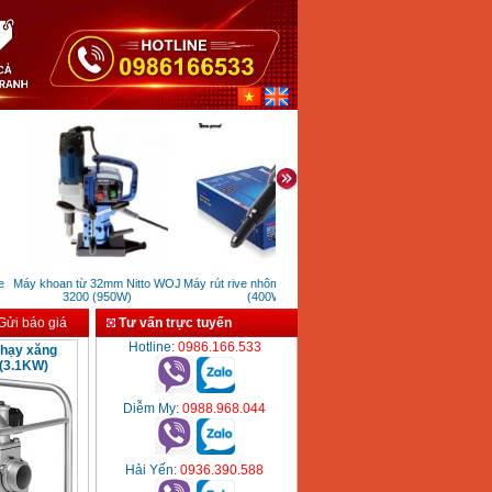
Máy khoan từ 32mm Nitto WOJ
Máy rút rive nhôm inox TAC500
Máy nén khí đầu liền Wi
3200 (950W)
(400W)
TM0.1/8-50L (2HP)
ửi báo giá
Tư vấn trực tuyến
Hotline
: 0986.166.533
hạy xăng
(3.1KW)
Diễm My
: 0988.968.044
Hải Yến
: 0936.390.588