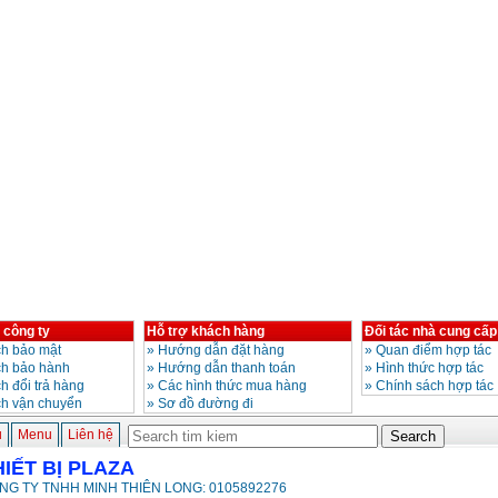
 công ty
Hỗ trợ khách hàng
Đối tác nhà cung cấp
h bảo mật
»
Hướng dẫn đặt hàng
»
Quan điểm hợp tác
ch bảo hành
»
Hướng dẫn thanh toán
»
Hình thức hợp tác
h đổi trả hàng
»
Các hình thức mua hàng
»
Chính sách hợp tác
ch vận chuyển
»
Sơ đồ đường đi
ủ
Menu
Liên hệ
HIẾT BỊ PLAZA
NG TY TNHH MINH THIÊN LONG: 0105892276