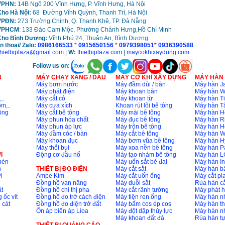
PHN:
14B Ngõ 200 Vĩnh Hưng, P. Vĩnh Hưng, Hà Nội
ho Hà Nội:
68 Đường Vĩnh Quỳnh, Thanh Trì, Hà Nội
VPĐN:
273 Trường Chinh, Q. Thanh Khê, TP. Đà Nẵng
VPHCM
: 133 Đào Cam Mộc, Phường Chánh Hưng,Hồ Chí Minh
Kho
Bình Dương:
Vĩnh Phú 24, Thuận An, Bình Dương
n thoại/ Zalo:
0986166533
*
0915650156
*
0979398051
*
0936390588
thietbiplaza@gmail.com
|
W:
thietbiplaza.com
|
maycokhixaydung.com
Follow us on
:
N
MÁY CHẠY XĂNG / DẦU
MÁY CƠ KHÍ XÂY DỰNG
MÁY HÀN
Máy bơm nước
Máy đầm dùi / bàn
Máy hàn Ja
Máy phát điện
Máy khoan bàn
Máy hàn 
..
Máy cắt cỏ
Máy khoan từ
Máy hàn Ti
m,..
Máy cưa xích
Khoan rút lõi bê tông
Máy hàn T
ông
Máy cắt bê tông
Máy mài bê tông
Máy hàn H
Máy phun hóa chất
Máy đục bê tông
Máy hàn R
Máy phun áp lực
Máy trộn bê tông
Máy hàn H
Máy đầm cóc / bàn
Máy cắt bê tông
Máy hàn 
Máy khoan đục
Máy bơm vũa bê tông
Máy hàn H
Máy thổi bụi
Máy xoa nền bê tông
Máy hàn P
I
Động cơ đầu nổ
Máy tạo nhám bê tông
Máy hàn L
nén
Máy uốn sắt bẻ đai
Máy hàn I
n
THIÊT BỊ ĐO ĐIỆN
Máy cắt sắt
Máy hàn 
i
Ampe Kìm
Máy cắt uốn ống
Máy cắt p
Đồng hồ vạn năng
Máy duỗi sắt
Rùa hàn cắ
t
Đồng hồ chỉ thị pha
Máy cắt rãnh tường
Máy phát 
 ốc vít
Đồng hồ đo trở cách điện
Máy tiện ren ống
Máy hàn 
 cát
Đồng hồ đo điện trở đất
Máy bấm cos ép cos
Máy hàn th
Ổn áp biến áp Lioa
Máy đột dập thủy lực
Máy hàn n
Máy khoan đất đá
Rùa hàn t