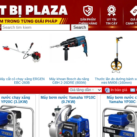
áy cắt cỏ chạy xăng ERGEN
Máy khoan Bosch đa năng
Thước lăn đo đường bánh xe
EBC-260B
GBH 2-26DRE (800W)
mini MW06 (160mm)
In báo giá
G
 nước chạy xăng
Máy bơm nước Yamaha YP10C
Máy bơm nước c
 YP20C (3.1KW)
(0.7KW)
Yamaha YP30C 