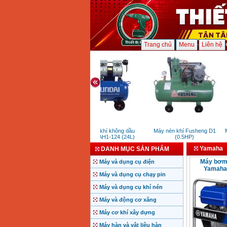
Trang chủ
Menu
Liên hệ
Máy nén khí không dầu
Máy nén khí Fusheng D1
M
Hyundai AH1-124 (24L)
(0.5HP)
Yamaha
DANH MỤC SẢN PHẨM
Máy bơm
Máy và dụng cụ điện
Yamaha
Máy và dụng cụ chạy pin
Máy và dụng cụ khí nén
Máy và động cơ xăng
Máy cơ khí xây dựng
Máy hàn và vật liệu hàn