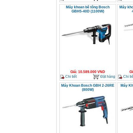
Máy khoan bê tông Bosch
Máy kho
GBH5-40D (1100W)
Giá
:
10.589.000
VND
G
Chi tiết
Đặt hàng
Chi tiế
Máy Khoan Bosch GBH 2-26RE
Máy Kh
(800W)