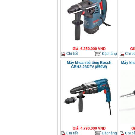
Giá
:
6.250.000
VND
Gi
Chi tiết
Đặt hàng
Chi tiế
Máy khoan bê tông Bosch
Máy kho
GBH2-28DFV (850W)
Giá
:
4.790.000
VND
G
Chi tiết
Đặt hàng
Chi tiế