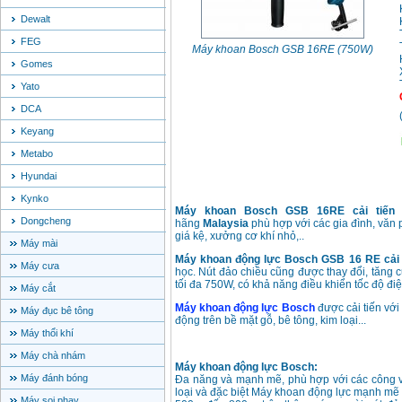
Dewalt
FEG
Máy khoan Bosch GSB 16RE (750W)
Gomes
Yato
DCA
Keyang
Metabo
Hyundai
Kynko
Máy khoan Bosch GSB 16RE cải tiến
Dongcheng
hãng
Malaysia
phù hợp với các gia đình, văn 
giá kệ, xưởng cơ khí nhỏ,..
Máy mài
Máy khoan động lực Bosch GSB 16 RE cải 
Máy cưa
học. Nút đảo chiều cũng được thay đổi, tăng 
tối đa 750W, có khả năng điều khiển tốc độ điệ
Máy cắt
Máy khoan động lực Bosch
được cải tiến với
Máy đục bê tông
động trên bề mặt gỗ, bê tông, kim loại...
Máy thổi khí
Máy chà nhám
Máy khoan động lực Bosch:
Máy đánh bóng
Đa năng và mạnh mẽ, phù hợp với các công vi
loại và đặc biệt Máy khoan động lực mạnh mẽ
Máy soi phay