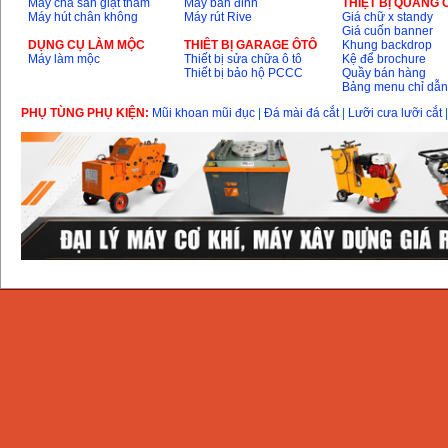
Máy chà sàn giặt thảm
Máy bắn đinh
THIỆT BỊ QUẢNG
Máy hút chân không
Máy rút Rive
Giá chữ x standy
Giá cuốn banner
DỤNG CỤ LÀM MỘC
THIÊT BỊ GARAGE ÔTÔ
Khung backdrop
Máy làm mộc
Thiết bị sửa chữa ô tô
Kệ để brochure
Thiết bị bảo hộ PCCC
Quầy bán hàng
Bảng menu chỉ dẫ
PHỤ TÙNG PHỤ KIỆN:
Mũi khoan mũi đục
|
Đá mài đá cắt
|
Lưỡi cưa lưỡi cắt