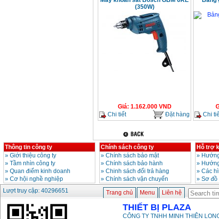
Máy khoan sắt Bosch GBM 6RE
Bảng 
(350W)
Giá
:
1.162.000
VND
G
Chi tiết
Đặt hàng
Chi tiế
Thông tin công ty
Chính sách công ty
Hỗ trợ 
»
Giới thiệu công ty
»
Chính sách bảo mật
»
Hướng
»
Tầm nhìn công ty
»
Chính sách bảo hành
»
Hướng
»
Quan điểm kinh doanh
»
Chinh sách đổi trả hàng
»
Các h
»
Cơ hội nghề nghiệp
»
Chính sách vận chuyển
»
Sơ đồ
Lượt truy cập: 40296651
Trang chủ
Menu
Liên hệ
THIẾT BỊ PLAZA
CÔNG TY TNHH MINH THIÊN LONG