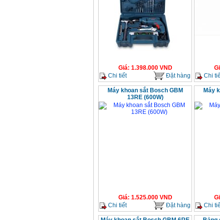
Giá
:
1.398.000
VND
G
Chi tiết
Đặt hàng
Chi tiế
Máy khoan sắt Bosch GBM
Máy k
13RE (600W)
Giá
:
1.525.000
VND
G
Chi tiết
Đặt hàng
Chi tiế