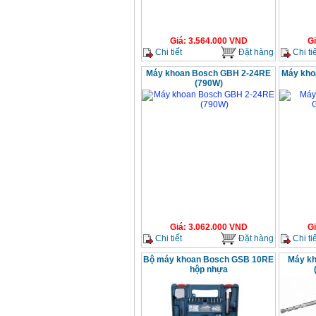
Giá
:
3.564.000
VND
G
Chi tiết
Đặt hàng
Chi tiế
Máy khoan Bosch GBH 2-24RE
Máy kho
(790W)
Giá
:
3.062.000
VND
G
Chi tiết
Đặt hàng
Chi tiế
Bộ máy khoan Bosch GSB 10RE
Máy k
hộp nhựa