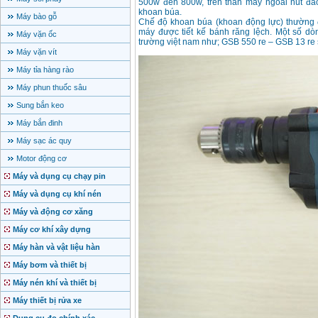
500w đến 800w, trên thân máy ngoài nút đả
khoan búa.
Máy bào gỗ
Chế độ khoan búa (khoan động lực) thường 
máy được tiết kế bánh răng lệch. Một số d
Máy vặn ốc
trường việt nam như; GSB 550 re – GSB 13 re 
Máy vặn vít
Máy tỉa hàng rào
Máy phun thuốc sâu
Sung bắn keo
Máy bắn đinh
Máy sạc ác quy
Motor động cơ
Máy và dụng cụ chạy pin
Máy và dụng cụ khí nén
Máy và động cơ xăng
Máy cơ khí xây dựng
Máy hàn và vật liệu hàn
Máy bơm và thiết bị
Máy nén khí và thiết bị
Máy thiết bị rửa xe