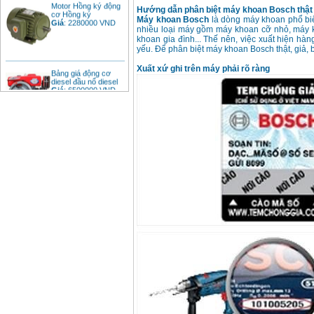
cơ Hồng ký
Hướng dẫn phân biệt máy khoan Bosch thật 
Giá
:
2280000
VND
Máy khoan Bosch
là dòng máy khoan phổ biến
nhiều loại máy gồm máy khoan cỡ nhỏ, máy 
khoan gia đình... Thế nên, việc xuất hiện hà
yếu. Để phân biệt máy khoan Bosch thật, giả, 
Bảng giá động cơ
Xuất xứ ghi trên máy phải rõ ràng
diesel đầu nổ diesel
Giá
:
6500000
VND
Bảng giá mũi khoan
rút lõi bê tông
Giá
:
330000
VND
Máy khoan Bosch đa
năng GBH 2-26DRE
(800W)
Giá
:
3980000
VND
Máy cưa xích chạy
xăng Stihl MS661
Giá
:
29900000
VND
Máy cắt góc đa năng
Makita LS1019L
(1510W)
Giá
:
14068000
VND