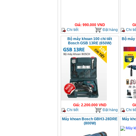
Giá
:
990.000
VND
G
Chi tiết
Đặt hàng
Chi tiế
Bộ máy khoan 100 chi tiết
Bộ máy 
Bosch GSB 13RE (650W)
Giá
:
2.200.000
VND
G
Chi tiết
Đặt hàng
Chi tiế
Máy khoan Bosch GBH3-28DRE
Máy kho
(800W)