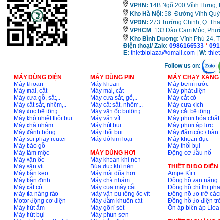
VPHN:
14B Ngõ 200 Vĩnh Hưng, P
Kho Hà Nội:
68 Đường Vĩnh Quỳnh
VPĐN:
273 Trường Chinh, Q. Tha
VPHCM
: 133 Đào Cam Mộc, Phư
Kho
Bình Dương:
Vĩnh Phú 24, 
Điện thoại/ Zalo:
0986166533
*
091
E:
thietbiplaza@gmail.com
|
W:
thie
Follow us on
:
MÁY DÙNG ĐIỆN
MÁY DÙNG PIN
MÁY CHẠY XĂNG 
Máy khoan
Máy khoan
Máy bơm nước
Máy mài, cắt
Máy mài, cắt
Máy phát điện
Máy cưa gỗ, sắt,..
Máy cưa sắt, gỗ,..
Máy cắt cỏ
Máy cắt sắt, nhôm,..
Máy cắt sắt, nhôm,..
Máy cưa xích
Máy đục bê tông
Máy vặn ốc bulông
Máy cắt bê tông
Máy khò nhiệt thổi bụi
Máy vặn vít
Máy phun hóa chất
Máy chà nhám
Máy hút bụi
Máy phun áp lực
Máy đánh bóng
Máy thổi bụi
Máy đầm cóc / bàn
Máy soi phay router
Máy dò kim loại
Máy khoan đục
Máy bào gỗ
Máy thổi bụi
Máy làm mộc
MÁY DÙNG HƠI
Động cơ đầu nổ
Máy vặn ốc
Máy khoan khí nén
Máy vặn vít
Búa đục khí nén
THIÊT BỊ ĐO ĐIỆN
Máy bắn keo
Máy mài dũa hơi
Ampe Kìm
Máy bắn đinh
Máy chà nhám
Đồng hồ vạn năng
Máy cắt cỏ
Máy cưa máy cắt
Đồng hồ chỉ thị ph
Máy tỉa hàng rào
Máy vặn bu lông ốc vít
Đồng hồ đo trở các
Motor động cơ điện
Máy đầm khuôn cát
Đồng hồ đo điện tr
Máy hút ẩm
Máy gõ rỉ sét
Ổn áp biến áp Lioa
Máy hút bụi
Máy phun sơn