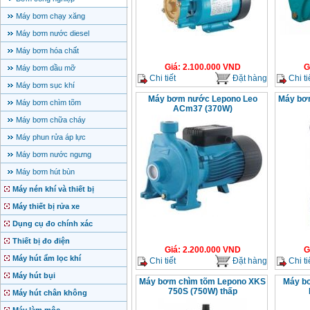
Máy bơm chạy xăng
Máy bơm nước diesel
Máy bơm hóa chất
Giá
:
2.100.000
VND
G
Máy bơm dầu mỡ
Chi tiết
Đặt hàng
Chi ti
Máy bơm sục khí
Máy bơm nước Lepono Leo
Máy bơ
Máy bơm chìm tõm
ACm37 (370W)
Máy bơm chữa cháy
Máy phun rửa áp lực
Máy bơm nước ngưng
Máy bơm hút bùn
Máy nén khí và thiết bị
Máy thiết bị rửa xe
Dụng cụ đo chính xác
Thiết bị đo điện
Giá
:
2.200.000
VND
G
Máy hút ẩm lọc khí
Chi tiết
Đặt hàng
Chi ti
Máy hút bụi
Máy bơm chìm tõm Lepono XKS
Máy b
750S (750W) thấp
Máy hút chân không