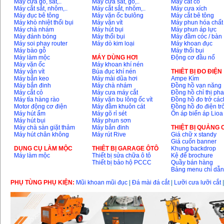
Máy cưa gỗ, sắt,..
Máy cưa sắt, gỗ,..
Máy cắt cỏ
Máy cắt sắt, nhôm,..
Máy cắt sắt, nhôm,..
Máy cưa xích
Máy đục bê tông
Máy vặn ốc bulông
Máy cắt bê tông
Máy khò nhiệt thổi bụi
Máy vặn vít
Máy phun hóa chất
Máy chà nhám
Máy hút bụi
Máy phun áp lực
Máy đánh bóng
Máy thổi bụi
Máy đầm cóc / bàn
Máy soi phay router
Máy dò kim loại
Máy khoan đục
Máy bào gỗ
Máy thổi bụi
Máy làm mộc
MÁY DÙNG HƠI
Động cơ đầu nổ
Máy vặn ốc
Máy khoan khí nén
Máy vặn vít
Búa đục khí nén
THIÊT BỊ ĐO ĐIỆN
Máy bắn keo
Máy mài dũa hơi
Ampe Kìm
Máy bắn đinh
Máy chà nhám
Đồng hồ vạn năng
Máy cắt cỏ
Máy cưa máy cắt
Đồng hồ chỉ thị ph
Máy tỉa hàng rào
Máy vặn bu lông ốc vít
Đồng hồ đo trở các
Motor động cơ điện
Máy đầm khuôn cát
Đồng hồ đo điện tr
Máy hút ẩm
Máy gõ rỉ sét
Ổn áp biến áp Lioa
Máy hút bụi
Máy phun sơn
Máy chà sàn giặt thảm
Máy bắn đinh
THIỆT BỊ QUẢNG
Máy hút chân không
Máy rút Rive
Giá chữ x standy
Giá cuốn banner
DỤNG CỤ LÀM MỘC
THIÊT BỊ GARAGE ÔTÔ
Khung backdrop
Máy làm mộc
Thiết bị sửa chữa ô tô
Kệ để brochure
Thiết bị bảo hộ PCCC
Quầy bán hàng
Bảng menu chỉ dẫ
PHỤ TÙNG PHỤ KIỆN:
Mũi khoan mũi đục
|
Đá mài đá cắt
|
Lưỡi cưa lưỡi cắt