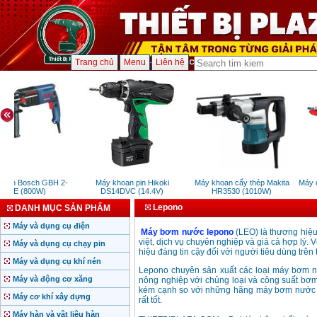
Trang chủ
Menu
Liên hệ
oan Bosch GBH 2-
Máy khoan pin Hikoki
Máy khoan cấy thép Makita
Máy c
6RE (800W)
DS14DVC (14.4V)
HR3530 (1010W)
Lepono
DANH MỤC SẢN PHẨM
Máy và dụng cụ điện
Máy bơm nước lepono
(LEO) là thương hiệ
việt, dịch vụ chuyên nghiệp và giá cả hợp lý. 
Máy và dụng cụ chạy pin
hiệu đáng tin cậy đối với người tiêu dùng trên t
Máy và dụng cụ khí nén
Lepono chuyên sản xuất các loại máy bơm
Máy và động cơ xăng
nông nghiệp với chủng loại và công suất b
kém cạnh so với những hãng máy bơm nước kh
Máy cơ khí xây dựng
rất tốt.
Máy hàn và vật liệu hàn