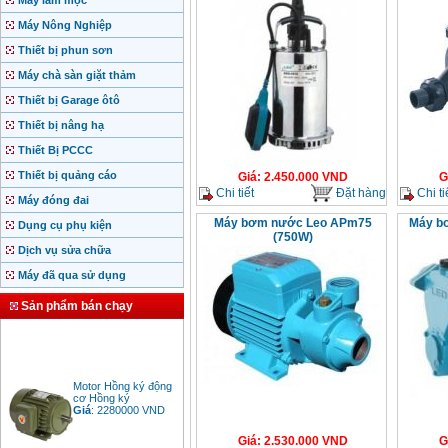
Máy làm mộc
Máy Nông Nghiệp
Thiết bị phun sơn
Máy chà sàn giặt thảm
Thiết bị Garage ôtô
Thiết bị nâng hạ
Thiết Bị PCCC
Thiết bị quảng cáo
Giá
:
2.450.000
VND
G
Chi tiết
Đặt hàng
Chi ti
Máy đóng đai
Máy bơm nước Leo APm75
Máy b
Dụng cụ phụ kiện
(750W)
Dịch vụ sửa chữa
Máy đã qua sử dụng
Sản phẩm bán chạy
Motor Hồng ký động
cơ Hồng ký
Giá
:
2280000
VND
Giá
:
2.530.000
VND
G