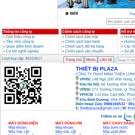
13RE (650W)
Giá
:
2200000
VND
Tr
Máy khoan Bosch
GSB 16RE (750W)
Thông tin công ty
Chính sách công ty
Hỗ trợ 
Giá
:
1850000
VND
»
Giới thiệu công ty
»
Chính sách bảo mật
»
Hướng
»
Tầm nhìn công ty
»
Chính sách bảo hành
»
Hướng
»
Quan điểm kinh doanh
»
Chinh sách đổi trả hàng
»
Các h
Động cơ xăng Honda
»
Cơ hội nghề nghiệp
»
Chính sách vận chuyển
»
Sơ đồ
GX160 (5.5HP)
Giá
:
7200000
VND
Lượt truy cập: 40310617
Trang chủ
Menu
Liên hệ
THIẾT BỊ PLAZA
CÔNG TY TNHH MINH THIÊN LONG
Máy mài 100mm
VPHN:
14B Ngõ 200 Vĩnh Hưng, P
Makita 9553B (710W)
Kho Hà Nội:
68 Đường Vĩnh Quỳnh
Giá
:
1296000
VND
VPĐN:
273 Trường Chinh, Q. Tha
VPHCM
: 133 Đào Cam Mộc, Phư
Kho
Bình Dương:
Vĩnh Phú 24, 
Điện thoại/ Zalo:
0986166533
*
091
E:
thietbiplaza@gmail.com
|
W:
thie
Follow us on
:
MÁY DÙNG ĐIỆN
MÁY DÙNG PIN
MÁY CHẠY XĂNG 
Máy khoan
Máy khoan
Máy bơm nước
Máy mài, cắt
Máy mài, cắt
Máy phát điện