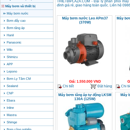
THIETBIPLAZA.COM - Đại lý phân phối má
đình giá rẻ, giao hàng toàn quốc. Liên hệ 098
Máy bơm và thiết bị
Máy bơm nước
Máy bơm nước Leo APm37
Máy bơ
Bơm đẩy cao
(370W)
Bơm tăng áp
Hanil
Panasonic
Wilo
Shimizu
APP
Lepono
Bơm Ly Tâm CM
Giá
:
1.550.000
VND
G
Chi tiết
Đặt hàng
Chi ti
Sealand
CNP
Máy bơm tăng áp tự động LKSM
Máy b
130A (125W)
Ebara
Inline
Mastra
Shimge
Bơm công nghiệp