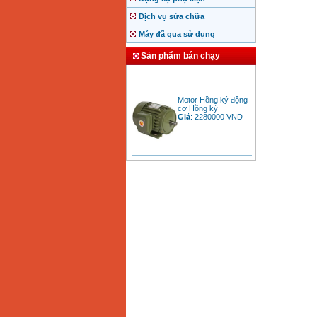
Dịch vụ sửa chữa
Máy đã qua sử dụng
Sản phẩm bán chạy
Motor Hồng ký động
cơ Hồng ký
Giá
:
2280000
VND
Bảng giá động cơ
diesel đầu nổ diesel
Giá
:
6500000
VND
Bảng giá mũi khoan
rút lõi bê tông
Giá
:
330000
VND
Máy khoan Bosch đa
năng GBH 2-26DRE
(800W)
Giá
:
3980000
VND