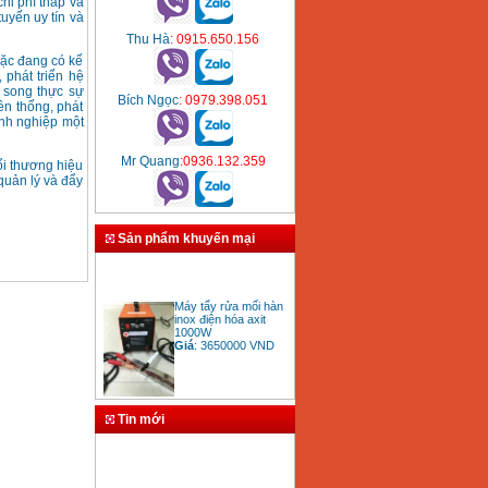
hi phí thấp và
uyến uy tín và
Thu Hà
: 0915.650.156
oặc đang có kế
 phát triển hệ
 song thực sự
Bích Ngọc
: 0979.398.051
ền thống, phát
anh nghiệp một
Mr Quang
:0936.132.359
ổi thương hiệu
 quản lý và đẩy
Sản phẩm khuyến mại
Máy tẩy rửa mối hàn
inox điện hóa axit
1000W
Giá
:
3650000
VND
Tin mới
Bảng giá mũi khoan
rút lõi bê tông
Giá
:
330000
VND