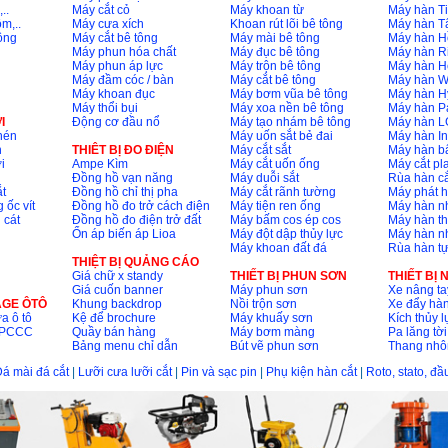
..
Máy cắt cỏ
Máy khoan từ
Máy hàn Ti
m,..
Máy cưa xích
Khoan rút lõi bê tông
Máy hàn T
ông
Máy cắt bê tông
Máy mài bê tông
Máy hàn H
Máy phun hóa chất
Máy đục bê tông
Máy hàn R
Máy phun áp lực
Máy trộn bê tông
Máy hàn H
Máy đầm cóc / bàn
Máy cắt bê tông
Máy hàn 
Máy khoan đục
Máy bơm vũa bê tông
Máy hàn H
Máy thổi bụi
Máy xoa nền bê tông
Máy hàn P
I
Động cơ đầu nổ
Máy tạo nhám bê tông
Máy hàn L
nén
Máy uốn sắt bẻ đai
Máy hàn I
n
THIÊT BỊ ĐO ĐIỆN
Máy cắt sắt
Máy hàn 
i
Ampe Kìm
Máy cắt uốn ống
Máy cắt p
Đồng hồ vạn năng
Máy duỗi sắt
Rùa hàn cắ
t
Đồng hồ chỉ thị pha
Máy cắt rãnh tường
Máy phát 
 ốc vít
Đồng hồ đo trở cách điện
Máy tiện ren ống
Máy hàn 
 cát
Đồng hồ đo điện trở đất
Máy bấm cos ép cos
Máy hàn th
Ổn áp biến áp Lioa
Máy đột dập thủy lực
Máy hàn n
Máy khoan đất đá
Rùa hàn t
THIỆT BỊ QUẢNG CÁO
Giá chữ x standy
THIẾT BỊ PHUN SƠN
THIẾT BỊ
Giá cuốn banner
Máy phun sơn
Xe nâng ta
AGE ÔTÔ
Khung backdrop
Nồi trộn sơn
Xe đẩy hà
a ô tô
Kệ để brochure
Máy khuấy sơn
Kích thủy l
ộ PCCC
Quầy bán hàng
Máy bơm màng
Pa lăng tời
Bảng menu chỉ dẫn
Bút vẽ phun sơn
Thang nh
á mài đá cắt
|
Lưỡi cưa lưỡi cắt
|
Pin và sạc pin
|
Phụ kiện hàn cắt
|
Roto, stato, đ