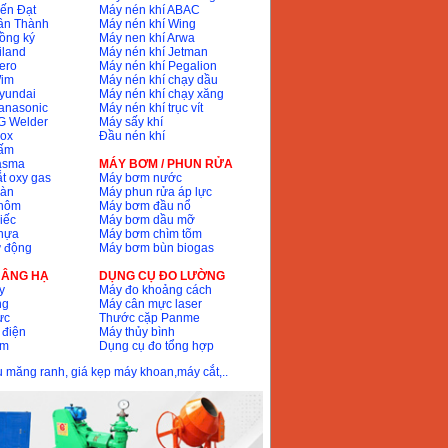
ến Đạt
Máy nén khí ABAC
ân Thành
Máy nén khí Wing
ồng ký
Máy nen khí Arwa
iland
Máy nén khí Jetman
ero
Máy nén khí Pegalion
Wim
Máy nén khí chạy dầu
yundai
Máy nén khí chạy xăng
anasonic
Máy nén khí trục vít
G Welder
Máy sấy khí
nox
Đầu nén khí
bấm
lasma
MÁY BƠM / PHUN RỬA
t oxy gas
Máy bơm nước
hàn
Máy phun rửa áp lực
nhôm
Máy bơm đầu nổ
iếc
Máy bơm dầu mỡ
hựa
Máy bơm chìm tõm
ự động
Máy bơm bùn biogas
 NÂNG HẠ
DỤNG CỤ ĐO LƯỜNG
y
Máy đo khoảng cách
ng
Máy cân mực laser
ực
Thước cặp Panme
 điện
Máy thủy bình
ôm
Dụng cụ đo tổng hợp
ầu măng ranh, giá kẹp máy khoan,máy cắt,..