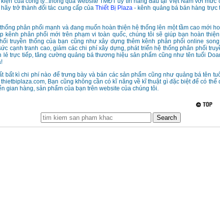
kiện của công ty...thông qua website TMĐT uy tín hàng đầu tại Việt Nam với mức c
 hãy trở thành đối tác cung cấp của
Thiết Bị Plaza
- kênh quảng bá bán hàng trực t
 thống phân phối mạnh và đang muốn hoàn thiện hệ thống lên một tầm cao mới h
ập kênh phân phối mới trên phạm vi toàn quốc, chúng tôi sẽ giúp bạn hoàn thiện,
hối truyền thống của bạn cũng như xây dựng thêm kênh phân phối online song
sức cạnh tranh cao, giảm các chi phí xây dựng, phát triển hệ thống phân phối truy
n lẻ trực tiếp, tăng cường quảng bá thương hiệu sản phẩm cũng như tên tuổi Do
!
 bất kì chi phí nào để trưng bày và bán các sản phẩm cũng như quảng bá tên tu
 thietbiplaza.com, Bạn cũng không cần có kĩ năng về kĩ thuật gì đặc biệt để có thể
ển gian hàng, sản phẩm của bạn trên website của chúng tôi.