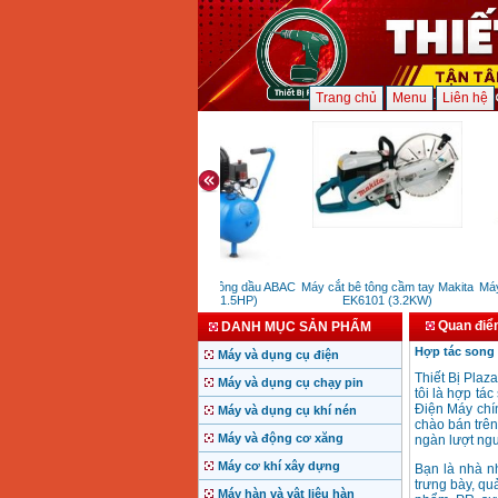
Trang chủ
Menu
Liên hệ
Máy nén khí không dầu ABAC
Máy cắt bê tông cầm tay Makita
Máy 
OM015 (1.5HP)
EK6101 (3.2KW)
Quan điể
DANH MỤC SẢN PHẨM
Hợp tác song 
Máy và dụng cụ điện
Thiết Bị Plaz
Máy và dụng cụ chạy pin
tôi là hợp tá
Điện Máy chín
Máy và dụng cụ khí nén
chào bán trê
Máy và động cơ xăng
ngàn lượt ngư
Máy cơ khí xây dựng
Bạn là nhà n
trưng bày, qu
Máy hàn và vật liệu hàn