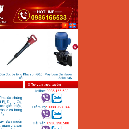
úa đục bê tông Khai sơn G10
Máy bơm định lượng hóa chất
Nhiệt ẩm kế TCVN-5in1
đỏ
Seko Italy
Tư vấn trực tuyến
Hotline
: 0986.166.533
điểm của chúng
t Bị, Dụng Cụ,
ợc giới thiệu,
Diễm My
: 0988.968.044
ebsite có hàng
ày.
 máy. Bạn muốn
Hải Yến
: 0936.390.588
, giảm giá sản