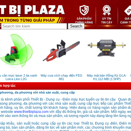
cân mực laser 2 tia xanh
Máy cưa xích chạy điện FEG
Máy mài bàn Hồng Ký GLA-
B
Leica Lino L2G
881
H1.112-MB (1.5HP)
m hợp tác
phương, đa phương với nhà sản xuất, cung cấp
a là kênh phân phối Thiết Bị - Dụng cụ - Điện máy trực tuyến uy tín tin cậy. Quan 
c song phương, đa phương với các nhà sản xuất, cung cấp trực tiếp các phẩm Thiế
h hãng, uy tín, chất lượng tới khách hàng. Hiện đang có hàng ngàn sản phẩm đư
n website
www.thietbiplaza.com
với đầy đủ thông tin, giá cả sản phẩm. Mỗi ngày, w
ời vào xem thông tin và mua sản phẩm, và lượng người này đang tăng lên từng ng
hập khẩu, sản xuất hoặc cung cấp uy tín các loại Thiết bị, Đụng cụ điện, Điện
ảng bá, bán sản phẩm, đăng tin tức về sản phẩm mới, các chương trình khuyến mại