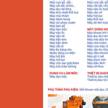
Máy cưa gỗ, sắt,..
Máy cưa sắt, gỗ,
Máy mài 100mm
Máy cắt sắt, nhôm,..
Máy cắt sắt, nhô
Makita 9553B (710W)
Giá
:
1296000
VND
Máy đục bê tông
Máy vặn ốc bul
Máy khò nhiệt thổi bụi
Máy vặn vít
Máy chà nhám
Máy hút bụi
Máy đánh bóng
Máy thổi bụi
Máy soi phay router
Máy dò kim loại
Máy bào gỗ
Máy làm mộc
MÁY DÙNG HƠ
Máy vặn ốc
Máy khoan khí 
Máy vặn vít
Búa đục khí né
Máy bắn keo
Máy mài dũa hơ
Máy bắn đinh
Máy chà nhám
Máy cắt cỏ
Máy cưa máy cắ
Máy tỉa hàng rào
Máy vặn bu lông
Motor động cơ điện
Máy đầm khuôn
Máy hút ẩm
Máy gõ rỉ sét
Máy hút bụi
Máy phun sơn
Máy chà sàn giặt thảm
Máy bắn đinh
Máy hút chân không
Máy rút Rive
DỤNG CỤ LÀM MỘC
THIÊT BỊ GAR
Máy làm mộc
Thiết bị sửa chữ
Thiết bị bảo h
PHỤ TÙNG PHỤ KIỆN:
Mũi khoan mũi đục
|
Đ