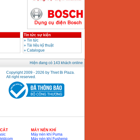
Máy hàn que điện tử
Hồng ký HK200E
Giá
:
4100000
VND
Tin tức sự kiện
»
Tin tức
»
Tài liệu kỹ thuật
»
Catalogue
Máy hàn que điện tử
Hồng Ký HK200N
Giá
:
2870000
VND
Hiện đang có 143 khách online
Copyright 2009 - 2026 by Thiet Bi Plaza.
All right reserved.
Máy bơm nước
Koshin SEV 50X
Giá
:
5750000
VND
 CẮT
MÁY NÉN KHÍ
sic
Máy nén khí Puma
Weldcom
Máy nén khí Fusheng