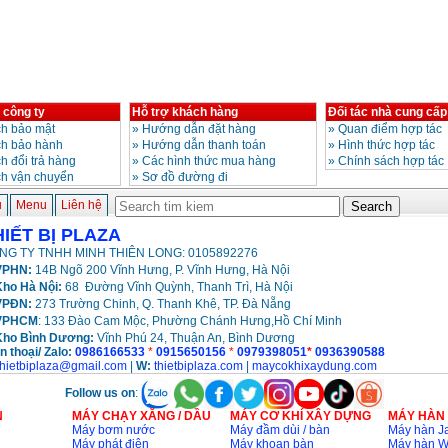
 công ty
Hỗ trợ khách hàng
Đối tác nhà cung cấp
h bảo mật
»
Hướng dẫn đặt hàng
»
Quan điểm hợp tác
ch bảo hành
»
Hướng dẫn thanh toán
»
Hình thức hợp tác
h đổi trả hàng
»
Các hình thức mua hàng
»
Chính sách hợp tác
ch vận chuyển
»
Sơ đồ đường đi
ủ
Menu
Liên hệ
HIẾT BỊ PLAZA
NG TY TNHH MINH THIÊN LONG: 0105892276
PHN:
14B Ngõ 200 Vĩnh Hưng, P. Vĩnh Hưng, Hà Nội
ho Hà Nội:
68 Đường Vĩnh Quỳnh, Thanh Trì, Hà Nội
VPĐN:
273 Trường Chinh, Q. Thanh Khê, TP. Đà Nẵng
VPHCM
: 133 Đào Cam Mộc, Phường Chánh Hưng,Hồ Chí Minh
Kho
Bình Dương:
Vĩnh Phú 24, Thuận An, Bình Dương
n thoại/ Zalo:
0986166533
*
0915650156
*
0979398051
*
0936390588
thietbiplaza@gmail.com
|
W:
thietbiplaza.com
|
maycokhixaydung.com
Follow us on
:
N
MÁY CHẠY XĂNG / DẦU
MÁY CƠ KHÍ XÂY DỰNG
MÁY HÀN
Máy bơm nước
Máy đầm dùi / bàn
Máy hàn Ja
Máy phát điện
Máy khoan bàn
Máy hàn 