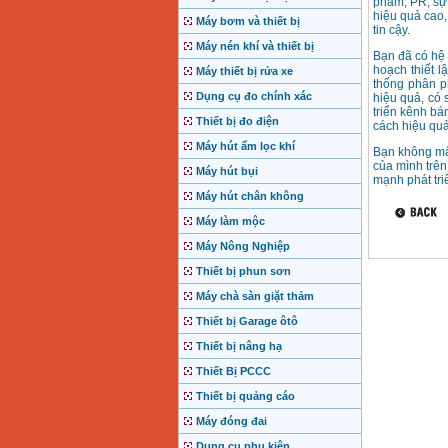
phẩm, PR, sự 
hiệu quả cao,
Máy bơm và thiết bị
tin cậy.
Máy nén khí và thiết bị
Bạn đã có hệ
hoạch thiết l
Máy thiết bị rửa xe
thống phân p
Dụng cụ đo chính xác
hiệu quả, có 
triển kênh bá
Thiết bị đo điện
cách hiệu quả
Máy hút ẩm lọc khí
Bạn không mất
của mình trên
Máy hút bụi
mạnh phát tri
Máy hút chân không
Máy làm mộc
Máy Nông Nghiệp
Thiết bị phun sơn
Máy chà sàn giặt thảm
Thiết bị Garage ôtô
Thiết bị nâng hạ
Thiết Bị PCCC
Thiết bị quảng cáo
Máy đóng đai
Dụng cụ phụ kiện