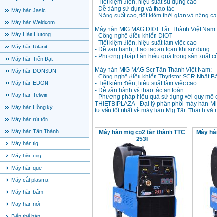
- Tiết kiệm điện, hiệu suất sử dụng cao
- Dễ dàng sử dụng và thao tác
Máy hàn Jasic
- Năng suất cao, tiết kiệm thời gian và nâng c
Máy hàn Weldcom
Máy hàn MIG MAG DIOT Tân Thành Việt Nam:
Máy Hàn Hutong
- Công nghệ điều khiển DIOT
- Tiết kiệm điện, hiệu suất làm việc cao
Máy hàn Riland
- Dễ vận hành, thao tác an toàn khi sử dụng
- Phương pháp hàn hiệu quả trong sản xuất c
Máy hàn Tiến Đạt
Máy hàn MIG MAG Scr Tân Thành Việt Nam:
Máy hàn DONSUN
- Công nghệ điều khiển Thyristor SCR Nhật B
Máy hàn EDON
- Tiết kiệm điện, hiệu suất làm việc cao
- Dễ vận hành và thao tác an toàn
Máy hàn Telwin
- Phương pháp hiệu quả sử dụng với quy mô 
THIETBIPLAZA - Đại lý phân phối máy hàn Mi
Máy hàn Hồng ký
tư vấn tốt nhất về máy hàn Mig Tân Thành và
Máy hàn rút tôn
Máy hàn Tân Thành
Máy hàn mig co2 tân thành TTC
Máy hàn
253I
Máy hàn tig
Máy hàn mig
Máy hàn que
Máy cắt plasma
Máy hàn bấm
Máy hàn nối
Biến thế hàn