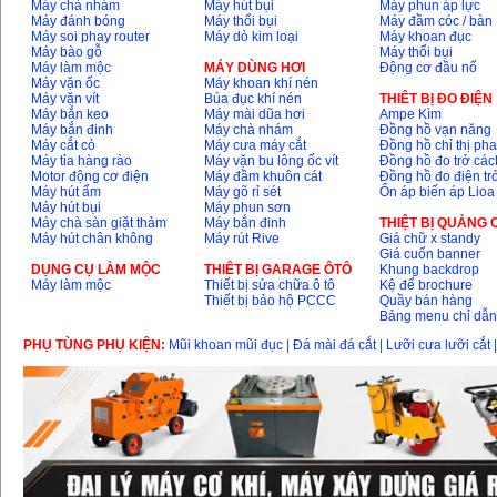
Máy chà nhám
Máy hút bụi
Máy phun áp lực
Máy đánh bóng
Máy thổi bụi
Máy đầm cóc / bàn
Máy soi phay router
Máy dò kim loại
Máy khoan đục
Máy bào gỗ
Máy thổi bụi
Máy mài 100mm
Máy làm mộc
MÁY DÙNG HƠI
Động cơ đầu nổ
Makita 9553B (710W)
Máy vặn ốc
Máy khoan khí nén
Giá
:
1296000
VND
Máy vặn vít
Búa đục khí nén
THIÊT BỊ ĐO ĐIỆN
Máy bắn keo
Máy mài dũa hơi
Ampe Kìm
Máy bắn đinh
Máy chà nhám
Đồng hồ vạn năng
Máy cắt cỏ
Máy cưa máy cắt
Đồng hồ chỉ thị ph
Máy tỉa hàng rào
Máy vặn bu lông ốc vít
Đồng hồ đo trở các
Motor động cơ điện
Máy đầm khuôn cát
Đồng hồ đo điện tr
Máy hút ẩm
Máy gõ rỉ sét
Ổn áp biến áp Lioa
Máy hút bụi
Máy phun sơn
Máy chà sàn giặt thảm
Máy bắn đinh
THIỆT BỊ QUẢNG
Máy hút chân không
Máy rút Rive
Giá chữ x standy
Giá cuốn banner
DỤNG CỤ LÀM MỘC
THIÊT BỊ GARAGE ÔTÔ
Khung backdrop
Máy làm mộc
Thiết bị sửa chữa ô tô
Kệ để brochure
Thiết bị bảo hộ PCCC
Quầy bán hàng
Bảng menu chỉ dẫ
PHỤ TÙNG PHỤ KIỆN:
Mũi khoan mũi đục
|
Đá mài đá cắt
|
Lưỡi cưa lưỡi cắt