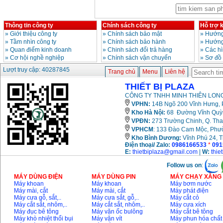
năng GBH 2-26DRE
(800W)
Giá
:
3980000
VND
Thông tin công ty
Chính sách công ty
Hỗ trợ 
»
Giới thiệu công ty
»
Chính sách bảo mật
»
Hướng
Máy cưa xích chạy
»
Tầm nhìn công ty
»
Chính sách bảo hành
»
Hướng
xăng Stihl MS661
Giá
:
29900000
VND
»
Quan điểm kinh doanh
»
Chinh sách đổi trả hàng
»
Các h
»
Cơ hội nghề nghiệp
»
Chính sách vận chuyển
»
Sơ đồ
Máy cắt góc đa năng
Lượt truy cập: 40287845
Trang chủ
Menu
Liên hệ
Makita LS1019L
(1510W)
THIẾT BỊ PLAZA
Giá
:
14068000
VND
CÔNG TY TNHH MINH THIÊN LONG
VPHN:
14B Ngõ 200 Vĩnh Hưng, P
Kho Hà Nội:
68 Đường Vĩnh Quỳnh
Bộ máy khoan 100
VPĐN:
273 Trường Chinh, Q. Tha
chi tiết Bosch GSB
13RE (650W)
VPHCM
: 133 Đào Cam Mộc, Phư
Giá
:
2200000
VND
Kho
Bình Dương:
Vĩnh Phú 24, 
Điện thoại/ Zalo:
0986166533
*
091
E:
thietbiplaza@gmail.com
|
W:
thie
Follow us on
:
Máy khoan Bosch
GSB 16RE (750W)
MÁY DÙNG ĐIỆN
MÁY DÙNG PIN
MÁY CHẠY XĂNG 
Giá
:
1850000
VND
Máy khoan
Máy khoan
Máy bơm nước
Máy mài, cắt
Máy mài, cắt
Máy phát điện
Máy cưa gỗ, sắt,..
Máy cưa sắt, gỗ,..
Máy cắt cỏ
Máy cắt sắt, nhôm,..
Máy cắt sắt, nhôm,..
Máy cưa xích
Động cơ xăng Honda
Máy đục bê tông
Máy vặn ốc bulông
Máy cắt bê tông
GX160 (5.5HP)
Máy khò nhiệt thổi bụi
Máy vặn vít
Máy phun hóa chất
Giá
:
7200000
VND