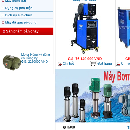
Máy đóng đai
Dụng cụ phụ kiện
Dịch vụ sửa chữa
Máy đã qua sử dụng
Sản phẩm bán chạy
Motor Hồng ký động
cơ Hồng ký
Giá
:
76.140.000
VND
Gi
Giá
:
2280000
VND
Chi tiết
Đặt hàng
Chi ti
Bảng giá động cơ
diesel đầu nổ diesel
Giá
:
6500000
VND
Bảng giá mũi khoan
rút lõi bê tông
Giá
:
330000
VND
T
Máy khoan Bosch đa