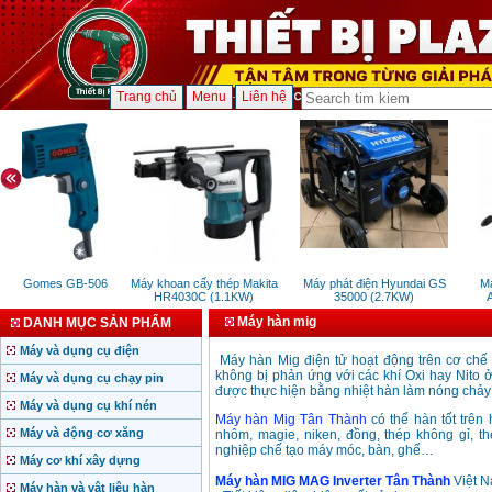
Trang chủ
Menu
Liên hệ
oan Gomes GB-506
Máy khoan cấy thép Makita
Máy phát điện Hyundai GS
Má
HR4030C (1.1KW)
35000 (2.7KW)
A
Máy hàn mig
DANH MỤC SẢN PHẨM
Máy và dụng cụ điện
Máy hàn Mig điện tử hoạt động trên cơ chế 
không bị phản ứng với các khí Oxi hay Nito ở
Máy và dụng cụ chạy pin
được thực hiện bằng nhiệt hàn làm nóng chảy 
Máy và dụng cụ khí nén
Máy hàn Mig Tân Thành
có thể hàn tốt trên 
Máy và động cơ xăng
nhôm, magie, niken, đồng, thép không gỉ, t
nghiệp chế tạo máy móc, bàn, ghế…
Máy cơ khí xây dựng
Máy hàn MIG MAG Inverter Tân Thành
Việt 
Máy hàn và vật liệu hàn