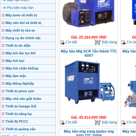
Máy hàn nhôm
Phụ kiện máy hàn
Máy bơm và thiết bị
Máy nén khí và thiết bị
Máy thiết bị rửa xe
Giá
:
25.164.000
VND
Gi
Dụng cụ đo chính xác
Chi tiết
Đặt hàng
Chi ti
Thiết bị đo điện
Máy hàn Mig SCR Tân thành TTC
Máy hàn
Máy hút ẩm lọc khí
600T
Máy hút bụi
Máy hút chân không
Máy làm mộc
Máy Nông Nghiệp
Thiết bị phun sơn
Máy chà sàn giặt thảm
Thiết bị Garage ôtô
Thiết bị nâng hạ
Giá
:
45.414.000
VND
Gi
Thiết Bị PCCC
Chi tiết
Đặt hàng
Chi ti
Thiết bị quảng cáo
Máy hàn mig xung (pulse mig
Máy hàn
500) TTC-500P