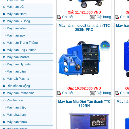
Máy hàn LG
Giá
:
11.421.000
VND
G
Máy hàn Hero
Chi tiết
Đặt hàng
Chi ti
Máy hàn Bu lông
Máy hàn mig co2 tân thành TTC
Máy hàn
Máy hàn Wim
253IN-PRO
Máy hàn inox
Máy hàn Trung Thắng
Máy hàn Feg Gomes
Máy hàn Marller
Máy hàn Hyundai
Máy hàn bấm
Máy cắt Plasma
Rùa hàn tự động
Giá
:
16.362.000
VND
Gi
Chi tiết
Đặt hàng
Chi ti
Máy hàn Panasonic
Rùa hàn cắt
Máy hàn Mig Diot Tân thành TTC
Máy hàn
350RN
Máy hàn thiếc
Máy phát hàn
Máy hàn nhựa