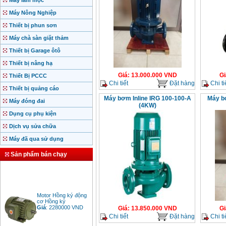
Máy làm mộc
Máy Nông Nghiệp
Thiết bị phun sơn
Máy chà sàn giặt thảm
Thiết bị Garage ôtô
Thiết bị nâng hạ
Giá
:
13.000.000
VND
Gi
Thiết Bị PCCC
Chi tiết
Đặt hàng
Chi ti
Thiết bị quảng cáo
Máy bơm Inline IRG 100-100-A
Máy bơ
Máy đóng đai
(4KW)
Dụng cụ phụ kiện
Dịch vụ sửa chữa
Máy đã qua sử dụng
Sản phẩm bán chạy
Motor Hồng ký động
cơ Hồng ký
Giá
:
2280000
VND
Giá
:
13.850.000
VND
Gi
Chi tiết
Đặt hàng
Chi ti