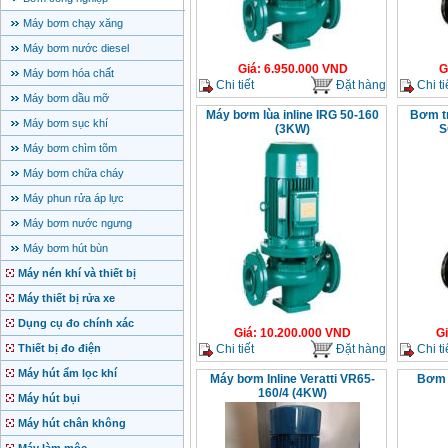
Máy bơm chạy xăng
Máy bơm nước diesel
Giá
:
6.950.000
VND
G
Máy bơm hóa chất
Chi tiết
Đặt hàng
Chi ti
Máy bơm dầu mỡ
Máy bơm lùa inline IRG 50-160
Bơm tr
Máy bơm sục khí
(3KW)
S
Máy bơm chìm tõm
Máy bơm chữa cháy
Máy phun rửa áp lực
Máy bơm nước ngưng
Máy bơm hút bùn
Máy nén khí và thiết bị
Máy thiết bị rửa xe
Dụng cụ đo chính xác
Giá
:
10.200.000
VND
G
Chi tiết
Đặt hàng
Chi ti
Thiết bị đo điện
Máy hút ẩm lọc khí
Máy bơm Inline Veratti VR65-
Bơm 
160/4 (4KW)
Máy hút bụi
Máy hút chân không