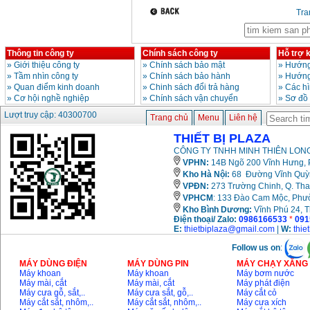
13RE (650W)
Tr
Giá
:
2200000
VND
Thông tin công ty
Chính sách công ty
Hỗ trợ 
Máy khoan Bosch
»
Giới thiệu công ty
»
Chính sách bảo mật
»
Hướng
GSB 16RE (750W)
»
Tầm nhìn công ty
»
Chính sách bảo hành
»
Hướng
Giá
:
1850000
VND
»
Quan điểm kinh doanh
»
Chinh sách đổi trả hàng
»
Các h
»
Cơ hội nghề nghiệp
»
Chính sách vận chuyển
»
Sơ đồ
Lượt truy cập: 40300700
Động cơ xăng Honda
Trang chủ
Menu
Liên hệ
GX160 (5.5HP)
Giá
:
7200000
VND
THIẾT BỊ PLAZA
CÔNG TY TNHH MINH THIÊN LONG
VPHN:
14B Ngõ 200 Vĩnh Hưng, P
Kho Hà Nội:
68 Đường Vĩnh Quỳnh
Máy mài 100mm
VPĐN:
273 Trường Chinh, Q. Tha
Makita 9553B (710W)
Giá
:
1296000
VND
VPHCM
: 133 Đào Cam Mộc, Phư
Kho
Bình Dương:
Vĩnh Phú 24, 
Điện thoại/ Zalo:
0986166533
*
091
E:
thietbiplaza@gmail.com
|
W:
thie
Follow us on
:
MÁY DÙNG ĐIỆN
MÁY DÙNG PIN
MÁY CHẠY XĂNG 
Máy khoan
Máy khoan
Máy bơm nước
Máy mài, cắt
Máy mài, cắt
Máy phát điện
Máy cưa gỗ, sắt,..
Máy cưa sắt, gỗ,..
Máy cắt cỏ
Máy cắt sắt, nhôm,..
Máy cắt sắt, nhôm,..
Máy cưa xích