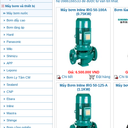
hệ 0986166533 để được tư vấn tốt nhất.
Máy bơm và thiết bị
Máy bơm Inline IRG 50-100A
Bơm lùa
Máy bơm nước
(0.75KW)
Bơm đẩy cao
Bơm tăng áp
Hanil
Panasonic
Wilo
Shimizu
APP
Lepono
Giá
:
6.500.000
VND
G
Chi tiết
Đặt hàng
Chi ti
Bơm Ly Tâm CM
Sealand
Máy Bơm Inline IRG 50-125-A
Máy bơ
(1.1KW)
CNP
Ebara
Inline
Mastra
Shimge
Bơm công nghiệp