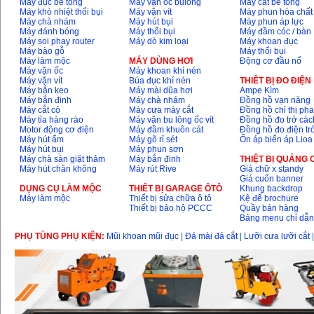
Máy đục bê tông
Máy vặn ốc bulông
Máy cắt bê tông
Máy khò nhiệt thổi bụi
Máy vặn vít
Máy phun hóa chất
Máy chà nhám
Máy hút bụi
Máy phun áp lực
Máy đánh bóng
Máy thổi bụi
Máy đầm cóc / bàn
Máy soi phay router
Máy dò kim loại
Máy khoan đục
Máy bào gỗ
Máy thổi bụi
Máy làm mộc
MÁY DÙNG HƠI
Động cơ đầu nổ
Máy vặn ốc
Máy khoan khí nén
Máy vặn vít
Búa đục khí nén
THIÊT BỊ ĐO ĐIỆN
Máy bắn keo
Máy mài dũa hơi
Ampe Kìm
Máy bắn đinh
Máy chà nhám
Đồng hồ vạn năng
Máy cắt cỏ
Máy cưa máy cắt
Đồng hồ chỉ thị ph
Máy tỉa hàng rào
Máy vặn bu lông ốc vít
Đồng hồ đo trở các
Motor động cơ điện
Máy đầm khuôn cát
Đồng hồ đo điện tr
Máy hút ẩm
Máy gõ rỉ sét
Ổn áp biến áp Lioa
Máy hút bụi
Máy phun sơn
Máy chà sàn giặt thảm
Máy bắn đinh
THIỆT BỊ QUẢNG
Máy hút chân không
Máy rút Rive
Giá chữ x standy
Giá cuốn banner
DỤNG CỤ LÀM MỘC
THIÊT BỊ GARAGE ÔTÔ
Khung backdrop
Máy làm mộc
Thiết bị sửa chữa ô tô
Kệ để brochure
Thiết bị bảo hộ PCCC
Quầy bán hàng
Bảng menu chỉ dẫ
PHỤ TÙNG PHỤ KIỆN:
Mũi khoan mũi đục
|
Đá mài đá cắt
|
Lưỡi cưa lưỡi cắt