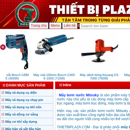
Trang chủ
Menu
Liên hệ
oan sắt Bosch GBM
Máy mài 100mm Bosch GWS
Máy đánh bóng Keyang DS
Máy 
3RE (600W)
6-100S (710W)
7000 (760W)
Inline
DANH MỤC SẢN PHẨM
Máy và dụng cụ điện
Máy bơm nước Mitsuky
là sản phẩm máy b
nước này chủ yếu là các dòng máy bơm cấp
Máy và dụng cụ chạy pin
trục ngang, máy bơm trục đứng, máy bơm ly tâm
Máy và dụng cụ khí nén
Hiện nay, các sản phẩm bơm nước Mitsuky 
Máy và động cơ xăng
được sản xuất theo công nghệ hiện đại của M
ưu đãi cho người Việt cùng nhiều lợi thế vượ
Máy cơ khí xây dựng
THIETBIPLAZA.COM - Đại lý phân phối
máy 
Máy hàn và vật liệu hàn