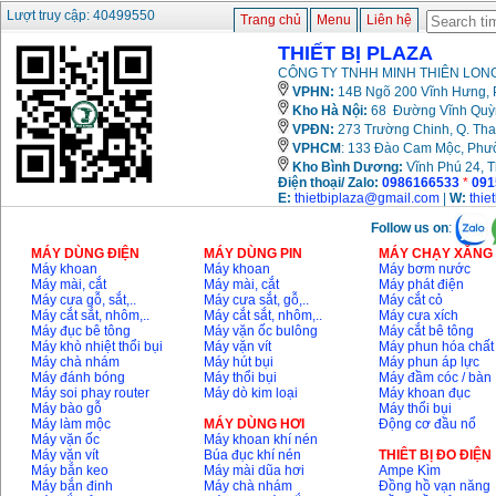
Bảng giá mũi khoan
Lượt truy cập: 40499550
Trang chủ
Menu
Liên hệ
rút lõi bê tông
Giá
:
330000
VND
THIẾT BỊ PLAZA
CÔNG TY TNHH MINH THIÊN LONG
VPHN:
14B Ngõ 200 Vĩnh Hưng, P
Máy khoan Bosch đa
Kho Hà Nội:
68 Đường Vĩnh Quỳnh
năng GBH 2-26DRE
VPĐN:
273 Trường Chinh, Q. Tha
(800W)
Giá
:
3980000
VND
VPHCM
: 133 Đào Cam Mộc, Phư
Kho
Bình Dương:
Vĩnh Phú 24, 
Điện thoại/ Zalo:
0986166533
*
091
Máy cưa xích chạy
E:
thietbiplaza@gmail.com
|
W:
thie
xăng Stihl MS661
Giá
:
29900000
VND
Follow us on
:
MÁY DÙNG ĐIỆN
MÁY DÙNG PIN
MÁY CHẠY XĂNG 
Máy cắt góc đa năng
Máy khoan
Máy khoan
Máy bơm nước
Makita LS1019L
Máy mài, cắt
Máy mài, cắt
Máy phát điện
(1510W)
Giá
:
14068000
VND
Máy cưa gỗ, sắt,..
Máy cưa sắt, gỗ,..
Máy cắt cỏ
Máy cắt sắt, nhôm,..
Máy cắt sắt, nhôm,..
Máy cưa xích
Máy đục bê tông
Máy vặn ốc bulông
Máy cắt bê tông
Máy khò nhiệt thổi bụi
Máy vặn vít
Máy phun hóa chất
Máy chà nhám
Máy hút bụi
Máy phun áp lực
Bộ máy khoan 100
Máy đánh bóng
Máy thổi bụi
Máy đầm cóc / bàn
chi tiết Bosch GSB
13RE (650W)
Máy soi phay router
Máy dò kim loại
Máy khoan đục
Giá
:
2200000
VND
Máy bào gỗ
Máy thổi bụi
Máy làm mộc
MÁY DÙNG HƠI
Động cơ đầu nổ
Máy vặn ốc
Máy khoan khí nén
Máy vặn vít
Búa đục khí nén
THIÊT BỊ ĐO ĐIỆN
Máy bắn keo
Máy mài dũa hơi
Ampe Kìm
Máy bắn đinh
Máy chà nhám
Đồng hồ vạn năng
Máy khoan Bosch