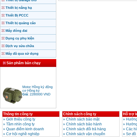
Thiết bị Garage ôtô
Thiết bị nâng hạ
Thiết Bị PCCC
Thiết bị quảng cáo
Máy đóng đai
Dụng cụ phụ kiện
Dịch vụ sửa chữa
Máy đã qua sử dụng
Sản phẩm bán chạy
Motor Hồng ký động
cơ Hồng ký
Giá
:
2280000
VND
Thông tin công ty
Chính sách công ty
Hỗ trợ 
Bảng giá động cơ
diesel đầu nổ diesel
»
Giới thiệu công ty
»
Chính sách bảo mật
»
Hướng
Giá
:
6500000
VND
»
Tầm nhìn công ty
»
Chính sách bảo hành
»
Hướng
»
Quan điểm kinh doanh
»
Chinh sách đổi trả hàng
»
Các h
»
Cơ hội nghề nghiệp
»
Chính sách vận chuyển
»
Sơ đồ