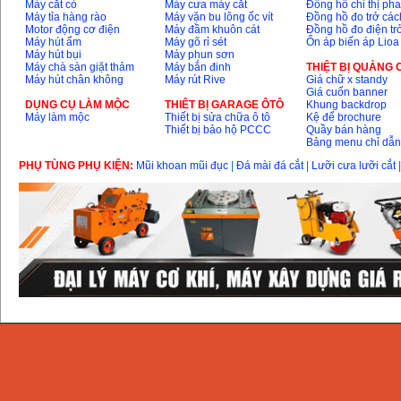
GSB 16RE (750W)
Máy cắt cỏ
Máy cưa máy cắt
Đồng hồ chỉ thị ph
Giá
:
1850000
VND
Máy tỉa hàng rào
Máy vặn bu lông ốc vít
Đồng hồ đo trở các
Motor động cơ điện
Máy đầm khuôn cát
Đồng hồ đo điện tr
Máy hút ẩm
Máy gõ rỉ sét
Ổn áp biến áp Lioa
Máy hút bụi
Máy phun sơn
Động cơ xăng Honda
Máy chà sàn giặt thảm
Máy bắn đinh
THIỆT BỊ QUẢNG
GX160 (5.5HP)
Máy hút chân không
Máy rút Rive
Giá chữ x standy
Giá
:
7200000
VND
Giá cuốn banner
DỤNG CỤ LÀM MỘC
THIÊT BỊ GARAGE ÔTÔ
Khung backdrop
Máy làm mộc
Thiết bị sửa chữa ô tô
Kệ để brochure
Thiết bị bảo hộ PCCC
Quầy bán hàng
Máy mài 100mm
Bảng menu chỉ dẫ
Makita 9553B (710W)
Giá
:
1296000
VND
PHỤ TÙNG PHỤ KIỆN:
Mũi khoan mũi đục
|
Đá mài đá cắt
|
Lưỡi cưa lưỡi cắt