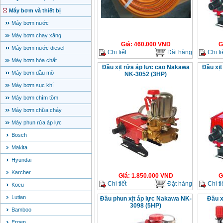
Máy bơm và thiết bị
Máy bơm nước
Máy bơm chạy xăng
Giá
:
460.000
VND
G
Máy bơm nước diesel
Chi tiết
Đặt hàng
Chi ti
Máy bơm hóa chất
Đầu xịt rửa áp lực cao Nakawa
Đầu xịt
Máy bơm dầu mỡ
NK-3052 (3HP)
Máy bơm sục khí
Máy bơm chìm tõm
Máy bơm chữa cháy
Máy phun rửa áp lực
Bosch
Makita
Hyundai
Karcher
Giá
:
1.850.000
VND
G
Chi tiết
Đặt hàng
Chi ti
Kocu
Lutian
Đầu phun xịt áp lực Nakawa NK-
Đầu x
3098 (5HP)
Bamboo
Ergen