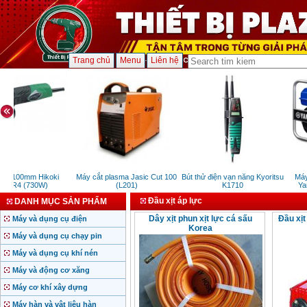
Trang chủ
Menu
Liên hệ
ài 100mm Hikoki
Máy cắt plasma Jasic Cut 100
Bút thử điện vạn năng Kyoritsu
Máy
0SR4 (730W)
(L201)
K1710
Ya
Đầu xịt áp lực
DANH MỤC SẢN PHẨM
Dây xịt phun xịt lực cá sấu
Đầu xịt
Máy và dụng cụ điện
Korea
Máy và dụng cụ chạy pin
Máy và dụng cụ khí nén
Máy và động cơ xăng
Máy cơ khí xây dựng
Máy hàn và vật liệu hàn