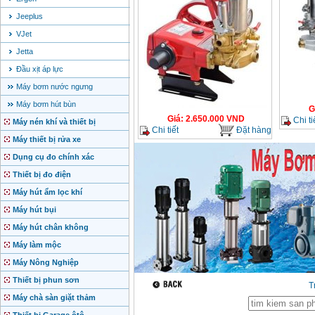
Jeeplus
VJet
Jetta
Đầu xịt áp lực
Máy bơm nước ngưng
Máy bơm hút bùn
G
Giá
:
2.650.000
VND
Chi ti
Máy nén khí và thiết bị
Chi tiết
Đặt hàng
Máy thiết bị rửa xe
Dụng cụ đo chính xác
Thiết bị đo điện
Máy hút ẩm lọc khí
Máy hút bụi
Máy hút chân không
Máy làm mộc
Máy Nông Nghiệp
Thiết bị phun sơn
T
Máy chà sàn giặt thảm