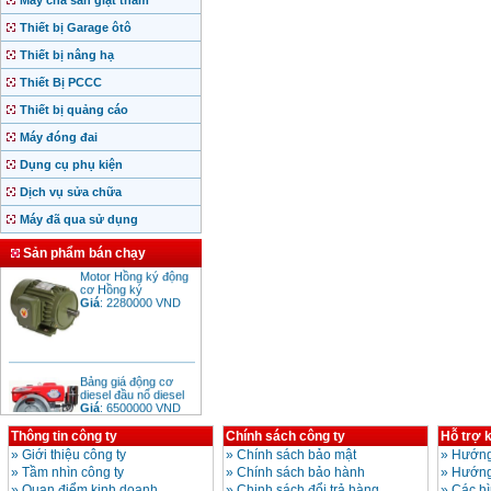
Máy chà sàn giặt thảm
Thiết bị Garage ôtô
Thiết bị nâng hạ
Thiết Bị PCCC
Thiết bị quảng cáo
Máy đóng đai
Dụng cụ phụ kiện
Dịch vụ sửa chữa
Máy đã qua sử dụng
Sản phẩm bán chạy
Motor Hồng ký động
cơ Hồng ký
Giá
:
2280000
VND
Bảng giá động cơ
diesel đầu nổ diesel
Giá
:
6500000
VND
Thông tin công ty
Chính sách công ty
Hỗ trợ 
»
Giới thiệu công ty
»
Chính sách bảo mật
»
Hướng
Bảng giá mũi khoan
»
Tầm nhìn công ty
»
Chính sách bảo hành
»
Hướng
rút lõi bê tông
»
Quan điểm kinh doanh
»
Chinh sách đổi trả hàng
»
Các h