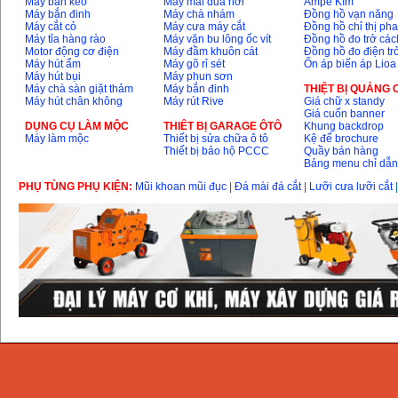
Máy bắn keo
Máy mài dũa hơi
Ampe Kìm
Máy bắn đinh
Máy chà nhám
Đồng hồ vạn năng
Máy cắt cỏ
Máy cưa máy cắt
Đồng hồ chỉ thị ph
Động cơ xăng Honda
Máy tỉa hàng rào
Máy vặn bu lông ốc vít
Đồng hồ đo trở các
GX160 (5.5HP)
Giá
:
7200000
VND
Motor động cơ điện
Máy đầm khuôn cát
Đồng hồ đo điện tr
Máy hút ẩm
Máy gõ rỉ sét
Ổn áp biến áp Lioa
Máy hút bụi
Máy phun sơn
Máy chà sàn giặt thảm
Máy bắn đinh
THIỆT BỊ QUẢNG
Máy hút chân không
Máy rút Rive
Giá chữ x standy
Máy mài 100mm
Giá cuốn banner
Makita 9553B (710W)
DỤNG CỤ LÀM MỘC
THIÊT BỊ GARAGE ÔTÔ
Khung backdrop
Giá
:
1296000
VND
Máy làm mộc
Thiết bị sửa chữa ô tô
Kệ để brochure
Thiết bị bảo hộ PCCC
Quầy bán hàng
Bảng menu chỉ dẫ
PHỤ TÙNG PHỤ KIỆN:
Mũi khoan mũi đục
|
Đá mài đá cắt
|
Lưỡi cưa lưỡi cắt