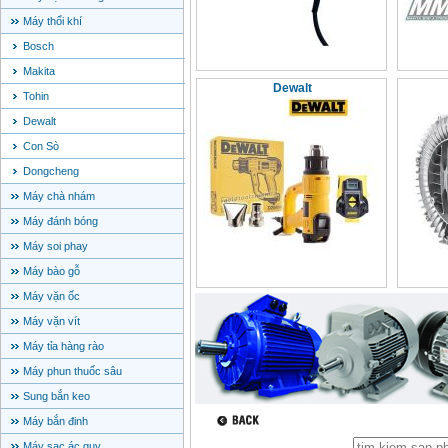
Máy thổi khí
Bosch
Makita
Dewalt
Tohin
Dewalt
Con Sò
Dongcheng
Máy chà nhám
Máy đánh bóng
Máy soi phay
Máy bào gỗ
Máy vặn ốc
Máy vặn vít
Máy tỉa hàng rào
Máy phun thuốc sâu
Sung bắn keo
Máy bắn đinh
Máy sạc ác quy