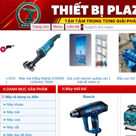
Trang chủ
Menu
Liên hệ
 điện DCK
Máy mài thẳng Makita GS5000
Giá cuốn banner quảng cáo 1
Đầu sục khí 
10W)
(125mm) 750W
mặt đế nhôm to
Máy thổi khí
DANH MỤC SẢN PHẨM
Bosch
Máy và dụng cụ điện
Máy khoan
Máy mài
Máy cưa
Máy cắt
Máy đục bê tông