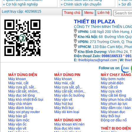
Giá
:
330000
VND
»
Cơ hội nghề nghiệp
»
Chính sách vận chuyển
»
Sơ đồ
Lượt truy cập: 40296615
Trang chủ
Menu
Liên hệ
Máy khoan Bosch đa
THIẾT BỊ PLAZA
năng GBH 2-26DRE
(800W)
CÔNG TY TNHH MINH THIÊN LONG
Giá
:
3980000
VND
VPHN:
14B Ngõ 200 Vĩnh Hưng, P
Kho Hà Nội:
68 Đường Vĩnh Quỳnh
Máy cưa xích chạy
VPĐN:
273 Trường Chinh, Q. Tha
xăng Stihl MS661
VPHCM
: 133 Đào Cam Mộc, Phư
Giá
:
29900000
VND
Kho
Bình Dương:
Vĩnh Phú 24, 
Điện thoại/ Zalo:
0986166533
*
091
Máy cắt góc đa năng
E:
thietbiplaza@gmail.com
|
W:
thie
Makita LS1019L
(1510W)
Follow us on
:
Giá
:
14068000
VND
MÁY DÙNG ĐIỆN
MÁY DÙNG PIN
MÁY CHẠY XĂNG 
Máy khoan
Máy khoan
Máy bơm nước
Máy mài, cắt
Máy mài, cắt
Máy phát điện
Máy cưa gỗ, sắt,..
Máy cưa sắt, gỗ,..
Máy cắt cỏ
Bộ máy khoan 100
Máy cắt sắt, nhôm,..
Máy cắt sắt, nhôm,..
Máy cưa xích
chi tiết Bosch GSB
13RE (650W)
Máy đục bê tông
Máy vặn ốc bulông
Máy cắt bê tông
Giá
:
2200000
VND
Máy khò nhiệt thổi bụi
Máy vặn vít
Máy phun hóa chất
Máy chà nhám
Máy hút bụi
Máy phun áp lực
Máy đánh bóng
Máy thổi bụi
Máy đầm cóc / bàn
Máy soi phay router
Máy dò kim loại
Máy khoan đục
Máy bào gỗ
Máy thổi bụi
Máy khoan Bosch
Máy làm mộc
MÁY DÙNG HƠI
Động cơ đầu nổ
GSB 16RE (750W)
Máy vặn ốc
Máy khoan khí nén
Giá
:
1850000
VND
Máy vặn vít
Búa đục khí nén
THIÊT BỊ ĐO ĐIỆN