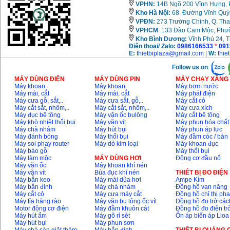
VPHN:
14B Ngõ 200 Vĩnh Hưng, P
Kho Hà Nội:
68 Đường Vĩnh Quỳnh
Máy khoan Bosch đa
năng GBH 2-26DRE
VPĐN:
273 Trường Chinh, Q. Tha
(800W)
VPHCM
: 133 Đào Cam Mộc, Phư
Giá
:
3980000
VND
Kho
Bình Dương:
Vĩnh Phú 24, 
Điện thoại/ Zalo:
0986166533
*
091
E:
thietbiplaza@gmail.com
|
W:
thie
Máy cưa xích chạy
xăng Stihl MS661
Giá
:
29900000
VND
Follow us on
:
MÁY DÙNG ĐIỆN
MÁY DÙNG PIN
MÁY CHẠY XĂNG 
Máy khoan
Máy khoan
Máy bơm nước
Máy cắt góc đa năng
Makita LS1019L
Máy mài, cắt
Máy mài, cắt
Máy phát điện
(1510W)
Máy cưa gỗ, sắt,..
Máy cưa sắt, gỗ,..
Máy cắt cỏ
Giá
:
14068000
VND
Máy cắt sắt, nhôm,..
Máy cắt sắt, nhôm,..
Máy cưa xích
Máy đục bê tông
Máy vặn ốc bulông
Máy cắt bê tông
Máy khò nhiệt thổi bụi
Máy vặn vít
Máy phun hóa chất
Máy chà nhám
Máy hút bụi
Máy phun áp lực
Bộ máy khoan 100
Máy đánh bóng
Máy thổi bụi
Máy đầm cóc / bàn
chi tiết Bosch GSB
Máy soi phay router
Máy dò kim loại
Máy khoan đục
13RE (650W)
Máy bào gỗ
Máy thổi bụi
Giá
:
2200000
VND
Máy làm mộc
MÁY DÙNG HƠI
Động cơ đầu nổ
Máy vặn ốc
Máy khoan khí nén
Máy vặn vít
Búa đục khí nén
THIÊT BỊ ĐO ĐIỆN
Máy bắn keo
Máy mài dũa hơi
Ampe Kìm
Máy bắn đinh
Máy chà nhám
Đồng hồ vạn năng
Máy khoan Bosch
Máy cắt cỏ
Máy cưa máy cắt
Đồng hồ chỉ thị ph
GSB 16RE (750W)
Máy tỉa hàng rào
Máy vặn bu lông ốc vít
Đồng hồ đo trở các
Giá
:
1850000
VND
Motor động cơ điện
Máy đầm khuôn cát
Đồng hồ đo điện tr
Máy hút ẩm
Máy gõ rỉ sét
Ổn áp biến áp Lioa
Máy hút bụi
Máy phun sơn
Động cơ xăng Honda