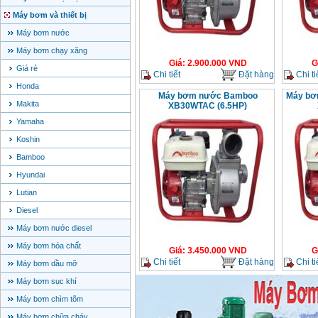
Máy bơm và thiết bị
Máy bơm nước
Máy bơm chạy xăng
Giá
:
2.900.000
VND
G
Giá rẻ
Chi tiết
Đặt hàng
Chi ti
Honda
Máy bơm nước Bamboo
Máy bơ
Makita
XB30WTAC (6.5HP)
Yamaha
Koshin
Bamboo
Hyundai
Lutian
Diesel
Máy bơm nước diesel
Máy bơm hóa chất
Giá
:
3.450.000
VND
G
Chi tiết
Đặt hàng
Chi ti
Máy bơm dầu mỡ
Máy bơm sục khí
Máy bơm chìm tõm
Máy bơm chữa cháy