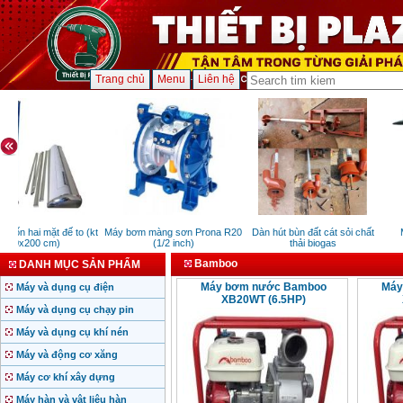
Trang chủ
Menu
Liên hệ
cuốn hai mặt đế to (kt
Máy bơm màng sơn Prona R20
Dàn hút bùn đất cát sỏi chất
M
80x200 cm)
(1/2 inch)
thải biogas
Bamboo
DANH MỤC SẢN PHẨM
Máy bơm nước Bamboo
Máy
Máy và dụng cụ điện
XB20WT (6.5HP)
Máy và dụng cụ chạy pin
Máy và dụng cụ khí nén
Máy và động cơ xăng
Máy cơ khí xây dựng
Máy hàn và vật liệu hàn