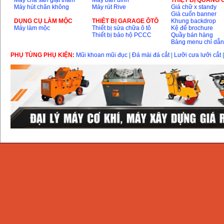
Máy chà sàn giặt thảm
Máy bắn đinh
THIỆT BỊ QUẢNG
GX160 (5.5HP)
Máy hút chân không
Máy rút Rive
Giá chữ x standy
Giá
:
7200000
VND
Giá cuốn banner
DỤNG CỤ LÀM MỘC
THIÊT BỊ GARAGE ÔTÔ
Khung backdrop
Máy làm mộc
Thiết bị sửa chữa ô tô
Kệ để brochure
Thiết bị bảo hộ PCCC
Quầy bán hàng
Bảng menu chỉ dẫ
Máy mài 100mm
Makita 9553B (710W)
PHỤ TÙNG PHỤ KIỆN:
Mũi khoan mũi đục
|
Đá mài đá cắt
|
Lưỡi cưa lưỡi cắt
Giá
:
1296000
VND