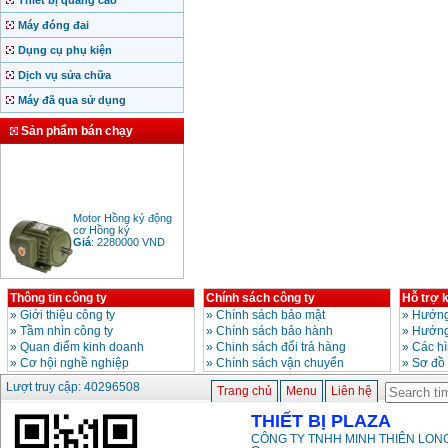
Thiết bị quảng cáo
Máy đóng đai
Dụng cụ phụ kiện
Dịch vụ sửa chữa
Máy đã qua sử dụng
Sản phẩm bán chạy
Motor Hồng ký động
cơ Hồng ký
Giá
:
2280000
VND
Thông tin công ty
Chính sách công ty
Hỗ trợ 
Bảng giá động cơ
»
Giới thiệu công ty
»
Chính sách bảo mật
»
Hướng
diesel đầu nổ diesel
»
Tầm nhìn công ty
»
Chính sách bảo hành
»
Hướng
Giá
:
6500000
VND
»
Quan điểm kinh doanh
»
Chinh sách đổi trả hàng
»
Các h
»
Cơ hội nghề nghiệp
»
Chính sách vận chuyển
»
Sơ đồ
Lượt truy cập: 40296508
Trang chủ
Menu
Liên hệ
Bảng giá mũi khoan
rút lõi bê tông
THIẾT BỊ PLAZA
Giá
:
330000
VND
CÔNG TY TNHH MINH THIÊN LONG