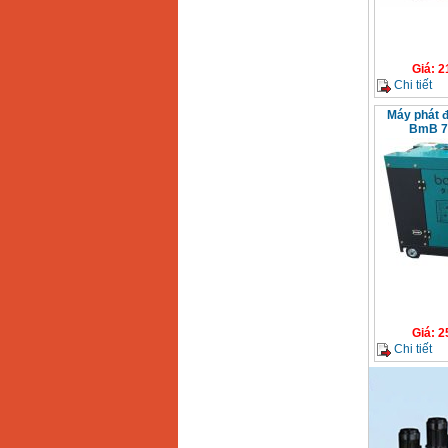
năng GBH 2-26DRE
(800W)
Giá
:
3980000
VND
Máy cưa xích chạy
Giá
:
2
xăng Stihl MS661
Chi tiết
Giá
:
29900000
VND
Máy phát 
BmB 7
Máy cắt góc đa năng
Makita LS1019L
(1510W)
Giá
:
14068000
VND
Bộ máy khoan 100
chi tiết Bosch GSB
13RE (650W)
Giá
:
2200000
VND
Giá
:
2
Máy khoan Bosch
GSB 16RE (750W)
Chi tiết
Giá
:
1850000
VND
Động cơ xăng Honda
GX160 (5.5HP)
Giá
:
7200000
VND