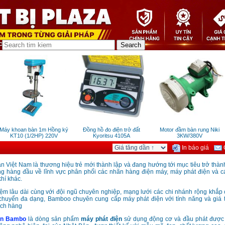
áy khoan bàn 1m Hồng ký
Đồng hồ đo điện trở đất
Motor đầm bàn rung Niki
KT10 (1/2HP) 220V
Kyoritsu 4105A
3KW/380V
In báo giá
G
 Việt Nam là thương hiệu trẻ mới thành lập và đang hướng tới mục tiêu trở thàn
ng hàng đầu về lĩnh vực phân phối các nhãn hàng điện máy, máy phát điện và 
hí khác.
iệm lâu dài cùng với đội ngũ chuyên nghiệp, mạng lưới các chi nhánh rộng khắp
 chuyển đa dạng, Bamboo chuyên cung cấp máy
phát điện với tính năng và giá
ách hàng
ện Bambo
là dòng sản phẩm
máy phát điện
sử dụng động cơ và đầu phát được 