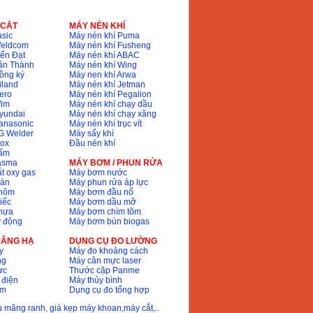
 CẮT
MÁY NÉN KHÍ
sic
Máy nén khí Puma
Weldcom
Máy nén khí Fusheng
ến Đạt
Máy nén khí ABAC
ân Thành
Máy nén khí Wing
ồng ký
Máy nen khí Arwa
iland
Máy nén khí Jetman
ero
Máy nén khí Pegalion
Wim
Máy nén khí chạy dầu
yundai
Máy nén khí chạy xăng
anasonic
Máy nén khí trục vít
G Welder
Máy sấy khí
nox
Đầu nén khí
bấm
lasma
MÁY BƠM / PHUN RỬA
t oxy gas
Máy bơm nước
hàn
Máy phun rửa áp lực
nhôm
Máy bơm đầu nổ
iếc
Máy bơm dầu mỡ
hựa
Máy bơm chìm tõm
ự động
Máy bơm bùn biogas
 NÂNG HẠ
DỤNG CỤ ĐO LƯỜNG
y
Máy đo khoảng cách
ng
Máy cân mực laser
ực
Thước cặp Panme
 điện
Máy thủy bình
ôm
Dụng cụ đo tổng hợp
ầu măng ranh, giá kẹp máy khoan,máy cắt,..