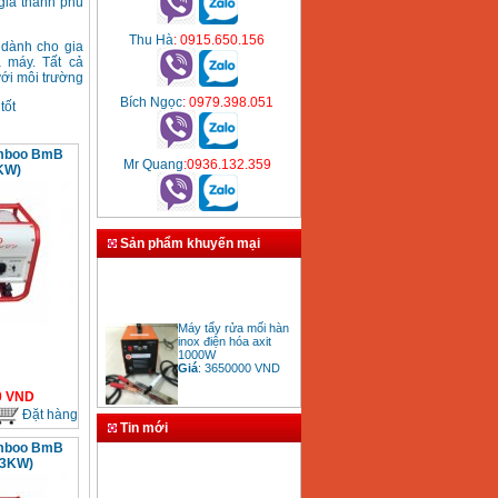
giá thành phù
Thu Hà
: 0915.650.156
 dành cho gia
 máy. Tất cả
với môi trường
Bích Ngọc
: 0979.398.051
 tốt
amboo BmB
Mr Quang
:0936.132.359
KW)
Sản phẩm khuyến mại
Máy tẩy rửa mối hàn
inox điện hóa axit
1000W
Giá
:
3650000
VND
0
VND
Đặt hàng
Tin mới
amboo BmB
Bảng giá mũi khoan
(3KW)
rút lõi bê tông
Giá
:
330000
VND