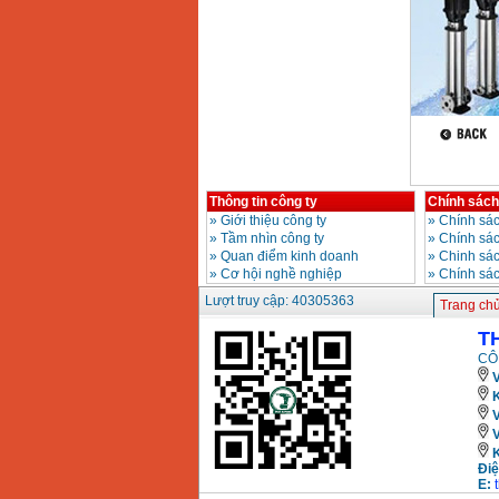
Máy mài 100mm
Makita 9553B (710W)
Giá
:
1296000
VND
Thông tin công ty
Chính sách
»
Giới thiệu công ty
»
Chính sác
»
Tầm nhìn công ty
»
Chính sá
»
Quan điểm kinh doanh
»
Chinh sác
»
Cơ hội nghề nghiệp
»
Chính sá
Lượt truy cập: 40305363
Trang ch
T
CÔ
V
K
Điệ
E: