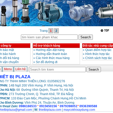
Trang
1
2
 công ty
Hỗ trợ khách hàng
Đối tác nhà cung cấp
h bảo mật
»
Hướng dẫn đặt hàng
»
Quan điểm hợp tác
ch bảo hành
»
Hướng dẫn thanh toán
»
Hình thức hợp tác
h đổi trả hàng
»
Các hình thức mua hàng
»
Chính sách hợp tác
ch vận chuyển
»
Sơ đồ đường đi
ủ
Menu
Liên hệ
HIẾT BỊ PLAZA
NG TY TNHH MINH THIÊN LONG: 0105892276
PHN:
14B Ngõ 200 Vĩnh Hưng, P. Vĩnh Hưng, Hà Nội
ho Hà Nội:
68 Đường Vĩnh Quỳnh, Thanh Trì, Hà Nội
VPĐN:
273 Trường Chinh, Q. Thanh Khê, TP. Đà Nẵng
VPHCM
: 133 Đào Cam Mộc, Phường Chánh Hưng,Hồ Chí Minh
Kho
Bình Dương:
Vĩnh Phú 24, Thuận An, Bình Dương
n thoại/ Zalo:
0986166533
*
0915650156
*
0979398051
*
0936390588
thietbiplaza@gmail.com
|
W:
thietbiplaza.com
|
maycokhixaydung.com