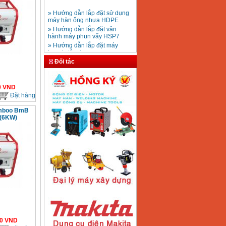
» Hướng dẫn lắp đặt sử dụng
máy hàn ống nhựa HDPE
Mũi khoan rút lõi bê
» Hướng dẫn lắp đặt vận
tông D20-D350
Giá
:
330000
VND
hành máy phun vẩy HSP7
» Hướng dẫn lắp đặt máy
bơm ly tâm trục ngang
» Máy nén khí Jetman
Máy khoan bàn
Đối tác
» HDSD Máy Hàn Ống Nhựa
600mm Hồng Ký
KD600 (250W)
HDPE quay tay thủy lực
Giá
:
3290000
VND
» Đại lý bán Máy hàn
0
VND
DONSUN Thượng Hải
Đặt hàng
» Máy khoan rút lõi cầm tay
chạy điện pin
Máy hàn que Hồng
amboo BmB
» Hình thức thanh toán tại
ký Jet SR200R
 (6KW)
Giá
:
2350000
VND
Thiết Bị Plaza
» Máy ổn áp, máy biến áp
Fushin
» Các loại khí dùng cho máy
cắt kim loại Plasma
Máy hàn que điện tử
Hồng ký HK 200Z
Giá
:
2770000
VND
Máy hàn que điện tử
Hồng Ký HKM200D
0
VND
Giá
:
2890000
VND