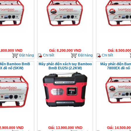
.800.000
VND
Giá
:
8.200.000
VND
Giá
:
8.500.00
Đặt hàng
Chi tiết
Đặt hàng
Chi tiết
 điện Bamboo BmB
Máy phát điện xách tay Bamboo
Máy phát điện B
X đề nổ (5KW)
BmB EU25i (2.2KW)
7800EX đề nổ
2.900.000
VND
Giá
:
13.900.000
VND
Giá
:
14.500.00