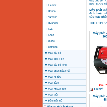
dây chuyền c
hợp, được đô
Elemax
Máy phát đi
Honda
đình hoặc n
các
máy
phát
Yamaha
THIETBIPLAZA
Hyundai
Kyo
Máy phát
Koop
360
Diesel
Bamboo
Máy cắt cỏ
Máy cưa xích
Máy cắt bê tông
Máy phun hóa chất
Máy xịt rửa
Máy đầm
Giá
:
7
Máy khoan đục
Chi tiết
Máy thổi
Máy phát
48
Đầu máy nổ
Máy cơ khí xây dựng