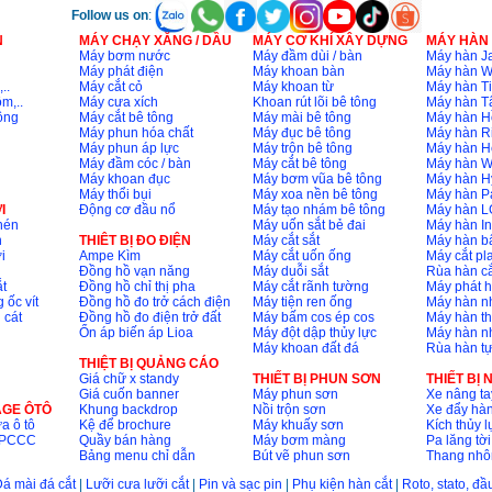
Follow us on
:
N
MÁY CHẠY XĂNG / DẦU
MÁY CƠ KHÍ XÂY DỰNG
MÁY HÀN
Máy bơm nước
Máy đầm dùi / bàn
Máy hàn Ja
Máy phát điện
Máy khoan bàn
Máy hàn 
..
Máy cắt cỏ
Máy khoan từ
Máy hàn Ti
m,..
Máy cưa xích
Khoan rút lõi bê tông
Máy hàn T
ông
Máy cắt bê tông
Máy mài bê tông
Máy hàn H
Máy phun hóa chất
Máy đục bê tông
Máy hàn R
Máy phun áp lực
Máy trộn bê tông
Máy hàn H
Máy đầm cóc / bàn
Máy cắt bê tông
Máy hàn 
Máy khoan đục
Máy bơm vũa bê tông
Máy hàn H
Máy thổi bụi
Máy xoa nền bê tông
Máy hàn P
I
Động cơ đầu nổ
Máy tạo nhám bê tông
Máy hàn L
nén
Máy uốn sắt bẻ đai
Máy hàn I
n
THIÊT BỊ ĐO ĐIỆN
Máy cắt sắt
Máy hàn 
i
Ampe Kìm
Máy cắt uốn ống
Máy cắt p
Đồng hồ vạn năng
Máy duỗi sắt
Rùa hàn cắ
t
Đồng hồ chỉ thị pha
Máy cắt rãnh tường
Máy phát 
 ốc vít
Đồng hồ đo trở cách điện
Máy tiện ren ống
Máy hàn 
 cát
Đồng hồ đo điện trở đất
Máy bấm cos ép cos
Máy hàn th
Ổn áp biến áp Lioa
Máy đột dập thủy lực
Máy hàn n
Máy khoan đất đá
Rùa hàn t
THIỆT BỊ QUẢNG CÁO
Giá chữ x standy
THIẾT BỊ PHUN SƠN
THIẾT BỊ
Giá cuốn banner
Máy phun sơn
Xe nâng ta
AGE ÔTÔ
Khung backdrop
Nồi trộn sơn
Xe đẩy hà
a ô tô
Kệ để brochure
Máy khuấy sơn
Kích thủy l
ộ PCCC
Quầy bán hàng
Máy bơm màng
Pa lăng tời
Bảng menu chỉ dẫn
Bút vẽ phun sơn
Thang nh
á mài đá cắt
|
Lưỡi cưa lưỡi cắt
|
Pin và sạc pin
|
Phụ kiện hàn cắt
|
Roto, stato, đ