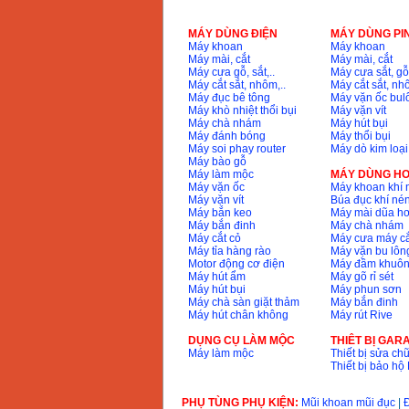
MÁY DÙNG ĐIỆN
MÁY DÙNG PI
Máy khoan
Máy khoan
Máy mài, cắt
Máy mài, cắt
Máy cưa gỗ, sắt,..
Máy cưa sắt, gỗ,
Máy cắt sắt, nhôm,..
Máy cắt sắt, nhô
Máy đục bê tông
Máy vặn ốc bul
Máy khò nhiệt thổi bụi
Máy vặn vít
Máy chà nhám
Máy hút bụi
Máy đánh bóng
Máy thổi bụi
Máy soi phay router
Máy dò kim loại
Máy bào gỗ
Máy làm mộc
MÁY DÙNG HƠ
Máy vặn ốc
Máy khoan khí 
Máy vặn vít
Búa đục khí né
Máy bắn keo
Máy mài dũa hơ
Máy bắn đinh
Máy chà nhám
Máy cắt cỏ
Máy cưa máy cắ
Máy tỉa hàng rào
Máy vặn bu lông
Motor động cơ điện
Máy đầm khuôn
Máy hút ẩm
Máy gõ rỉ sét
Máy hút bụi
Máy phun sơn
Máy chà sàn giặt thảm
Máy bắn đinh
Máy hút chân không
Máy rút Rive
DỤNG CỤ LÀM MỘC
THIÊT BỊ GAR
Máy làm mộc
Thiết bị sửa chữ
Thiết bị bảo h
PHỤ TÙNG PHỤ KIỆN:
Mũi khoan mũi đục
|
Đ