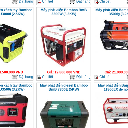
Đặt hàng
Chi tiết
Đặt hàng
Chi tiết
iện xách tay Bamboo
Máy phát điện Bamboo BmB
Máy phát điện Bam
3000i (2.5KW)
3300W (3.3KW)
3500ig (3.
8.500.000
VND
Giá
:
19.800.000
VND
Giá
:
21.000.00
Đặt hàng
Chi tiết
Đặt hàng
Chi tiết
iện xách tay Bamboo
Máy phát điện diesel Bamboo
Máy phát điện B
3500i (3.2KW)
BmB 7800E (5KW)
11800EX đề nổ