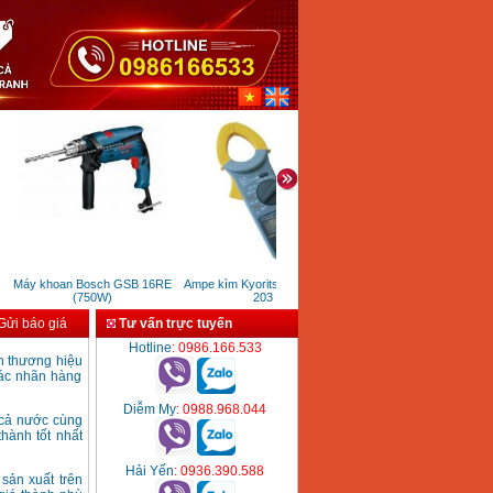
Máy khoan Bosch GSB 16RE
Ampe kìm Kyoritsu Kew Snap
Máy đục bê tông Makita
(750W)
203
HM0810TA (900W)
ửi báo giá
Tư vấn trực tuyến
Hotline
: 0986.166.533
h thương hiệu
các nhãn hàng
Diễm My
: 0988.968.044
 cả nước cùng
 thành
tốt nhất
Hải Yến
: 0936.390.588
sản xuất trên