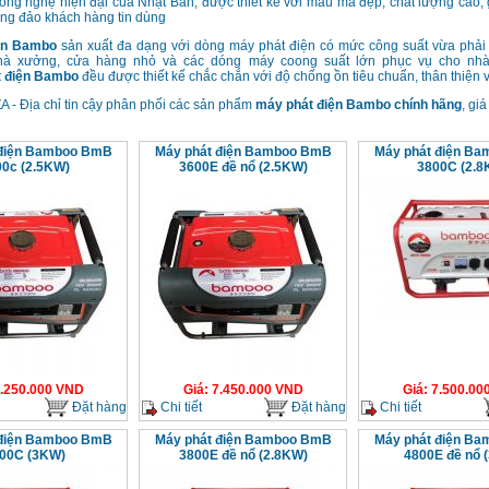
ông nghệ hiện đại của Nhật Bản, được thiết kế với mẫu mã đẹp, chất lượng cao, 
ng đảo khách hàng tin dùng
ện Bambo
sản xuất đa dạng với
dòng máy phát điện có mức công suất vừa phải
hà xưởng, cửa hàng nhỏ và
các dóng máy coong suất lớn phục vụ cho nhà
 điện Bambo
đều
được thiết kế chắc chắn với độ chống ồn tiêu chuẩn, thân thiện 
 - Địa chỉ tin cậy phân phối các sản phẩm
máy phát điện Bambo
chính hãng
, giá
 điện Bamboo BmB
Máy phát điện Bamboo BmB
Máy phát điện B
0c (2.5KW)
3600E đề nổ (2.5KW)
3800C (2.8
.250.000
VND
Giá
:
7.450.000
VND
Giá
:
7.500.00
Đặt hàng
Chi tiết
Đặt hàng
Chi tiết
 điện Bamboo BmB
Máy phát điện Bamboo BmB
Máy phát điện B
00C (3KW)
3800E đề nổ (2.8KW)
4800E đề nổ 