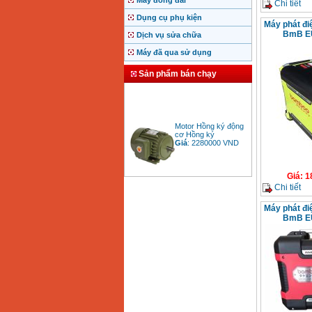
Máy đóng đai
Chi tiết
Dụng cụ phụ kiện
Máy phát đ
BmB EU
Dịch vụ sửa chữa
Máy đã qua sử dụng
Sản phẩm bán chạy
Motor Hồng ký động
cơ Hồng ký
Giá
:
2280000
VND
Giá
:
1
Chi tiết
Bảng giá động cơ
diesel đầu nổ diesel
Giá
:
6500000
VND
Máy phát đ
BmB EU
Bảng giá mũi khoan
rút lõi bê tông
Giá
:
330000
VND
Máy khoan Bosch đa