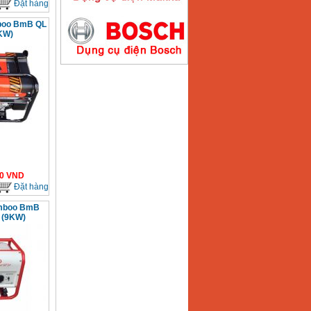
Đặt hàng
boo BmB QL
2KW)
Máy hàn que điện tử
Hồng ký HK200E
Giá
:
4100000
VND
Máy hàn que điện tử
Hồng Ký HK200N
Giá
:
2870000
VND
0
VND
Đặt hàng
Máy bơm nước
amboo BmB
Koshin SEV 50X
 (9KW)
Giá
:
5750000
VND