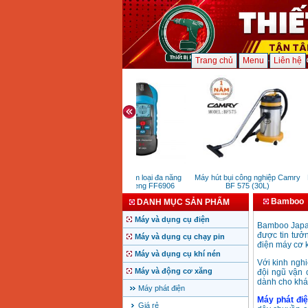
Trang chủ
Menu
Liên hệ
Máy dò kim loại đa năng
Máy hút bụi công nghiệp Camry
M
Dongcheng FF6906
BF 575 (30L)
Bamboo
DANH MỤC SẢN PHẨM
Máy và dụng cụ điện
Bamboo Japan
được tin tưở
Máy và dụng cụ chạy pin
điện máy cơ k
Máy và dụng cụ khí nén
Với kinh ngh
Máy và động cơ xăng
đội ngũ vận
dành cho kh
Máy phát điện
Máy phát đi
Giá rẻ