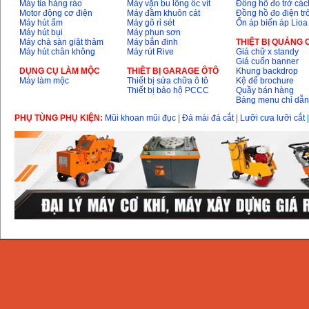
Máy tỉa hàng rào
Máy vặn bu lông ốc vít
Đồng hồ đo trở các
Motor động cơ điện
Máy đầm khuôn cát
Đồng hồ đo điện tr
Máy hút ẩm
Máy gõ rỉ sét
Ổn áp biến áp Lioa
Máy hút bụi
Máy phun sơn
Máy chà sàn giặt thảm
Máy bắn đinh
THIỆT BỊ QUẢNG
Máy hút chân không
Máy rút Rive
Giá chữ x standy
Giá cuốn banner
DỤNG CỤ LÀM MỘC
THIÊT BỊ GARAGE ÔTÔ
Khung backdrop
Máy làm mộc
Thiết bị sửa chữa ô tô
Kệ để brochure
Thiết bị bảo hộ PCCC
Quầy bán hàng
Bảng menu chỉ dẫ
PHỤ TÙNG PHỤ KIỆN:
Mũi khoan mũi đục
|
Đá mài đá cắt
|
Lưỡi cưa lưỡi cắt