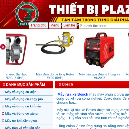
Trang chủ
Menu
Liên hệ
bơm nước Bamboo
Máy đầm dùi bê tông Robin
Máy hàn que điện tử Hồng ký
Am
0WTAC (6.5HP)
EY20 (5HP)
HK200E
Bosch
DANH MỤC SẢN PHẨM
Máy và dụng cụ điện
Máy rửa xe Bosch
(hay máy phun xịt rửa áp 
công cụ xịt rửa công nghiệp được dùng để 
Máy và dụng cụ chạy pin
chuồng trại,...
Máy và dụng cụ khí nén
Máy rửa xịt rửa xe Bosch được sử dụng được 
Máy và động cơ xăng
tô, xe máy; vệ sinh sân vườn, nhà cửa; tưới
ngày;... Tuỳ vào nhu cầu mà bạn có thể nghi
Máy cơ khí xây dựng
Cũng chính vì tính ứng dụng đa năng như v
Máy hàn và vật liệu hàn