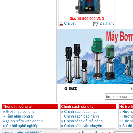
Bảng giá mũi khoan
rút lõi bê tông
Giá
:
330000
VND
Giá
:
15.500.000
VND
Chi tiết
Đặt hàng
Máy khoan Bosch đa
năng GBH 2-26DRE
(800W)
Giá
:
3980000
VND
Máy cưa xích chạy
xăng Stihl MS661
Giá
:
29900000
VND
Máy cắt góc đa năng
Makita LS1019L
(1510W)
Giá
:
14068000
VND
T
Bộ máy khoan 100
chi tiết Bosch GSB
Thông tin công ty
Chính sách công ty
Hỗ trợ 
13RE (650W)
Giá
:
2200000
VND
»
Giới thiệu công ty
»
Chính sách bảo mật
»
Hướng
»
Tầm nhìn công ty
»
Chính sách bảo hành
»
Hướng
»
Quan điểm kinh doanh
»
Chinh sách đổi trả hàng
»
Các h
»
Cơ hội nghề nghiệp
»
Chính sách vận chuyển
»
Sơ đồ
Máy khoan Bosch