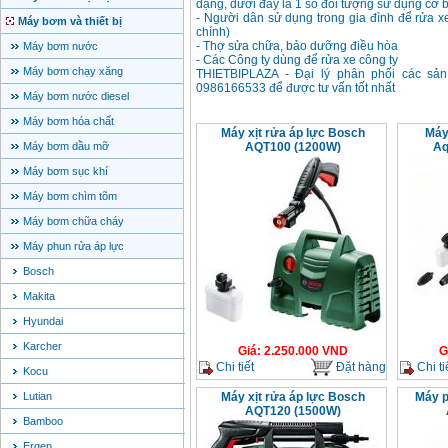
dạng, dưới đây là 1 số đối tượng sử dụng cơ 
- Người dân sử dụng trong gia đình để rửa xe
Máy bơm và thiết bị
chính)
- Thợ sửa chữa, bảo dưỡng điều hòa
Máy bơm nước
- Các Công ty dùng để rửa xe công ty
Máy bơm chạy xăng
THIETBIPLAZA - Đại lý phân phối các s
0986166533 để được tư vấn tốt nhất
Máy bơm nước diesel
Máy bơm hóa chất
Máy xịt rửa áp lực Bosch
Máy
Máy bơm dầu mỡ
AQT100 (1200W)
Aq
Máy bơm sục khí
Máy bơm chìm tõm
Máy bơm chữa cháy
Máy phun rửa áp lực
Bosch
Makita
Hyundai
Karcher
Giá
:
2.250.000
VND
G
Chi tiết
Đặt hàng
Chi ti
Kocu
Lutian
Máy xịt rửa áp lực Bosch
Máy p
AQT120 (1500W)
Bamboo
Ergen