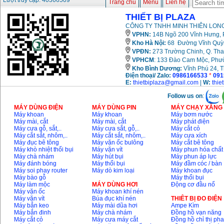
Lượt truy cập: 40366509
Trang chủ
Menu
Liên hệ
GSB 16RE (750W)
Giá
:
1850000
VND
THIẾT BỊ PLAZA
CÔNG TY TNHH MINH THIÊN LONG
VPHN:
14B Ngõ 200 Vĩnh Hưng, P
Động cơ xăng Honda
GX160 (5.5HP)
Kho Hà Nội:
68 Đường Vĩnh Quỳnh
Giá
:
7200000
VND
VPĐN:
273 Trường Chinh, Q. Tha
VPHCM
: 133 Đào Cam Mộc, Phư
Kho
Bình Dương:
Vĩnh Phú 24, 
Điện thoại/ Zalo:
0986166533
*
091
Máy mài 100mm
E:
thietbiplaza@gmail.com
|
W:
thie
Makita 9553B (710W)
Giá
:
1296000
VND
Follow us on
:
MÁY DÙNG ĐIỆN
MÁY DÙNG PIN
MÁY CHẠY XĂNG 
Máy khoan
Máy khoan
Máy bơm nước
Máy mài, cắt
Máy mài, cắt
Máy phát điện
Máy cưa gỗ, sắt,..
Máy cưa sắt, gỗ,..
Máy cắt cỏ
Máy cắt sắt, nhôm,..
Máy cắt sắt, nhôm,..
Máy cưa xích
Máy đục bê tông
Máy vặn ốc bulông
Máy cắt bê tông
Máy khò nhiệt thổi bụi
Máy vặn vít
Máy phun hóa chất
Máy chà nhám
Máy hút bụi
Máy phun áp lực
Máy đánh bóng
Máy thổi bụi
Máy đầm cóc / bàn
Máy soi phay router
Máy dò kim loại
Máy khoan đục
Máy bào gỗ
Máy thổi bụi
Máy làm mộc
MÁY DÙNG HƠI
Động cơ đầu nổ
Máy vặn ốc
Máy khoan khí nén
Máy vặn vít
Búa đục khí nén
THIÊT BỊ ĐO ĐIỆN
Máy bắn keo
Máy mài dũa hơi
Ampe Kìm
Máy bắn đinh
Máy chà nhám
Đồng hồ vạn năng
Máy cắt cỏ
Máy cưa máy cắt
Đồng hồ chỉ thị ph