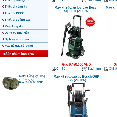
Thiết bị Garage ôtô
Thiết bị nâng hạ
Máy xịt rửa áp lực cao Bosch
Máy xịt
AQT 150 (2100W)
Thiết Bị PCCC
Thiết bị quảng cáo
Máy đóng đai
Dụng cụ phụ kiện
Dịch vụ sửa chữa
Máy đã qua sử dụng
Sản phẩm bán chạy
Giá
:
9.450.000
VND
Gi
Chi tiết
Đặt hàng
Chi ti
Motor Hồng ký động
Máy xịt rửa cao áp Bosch GHP
cơ Hồng ký
5-75 (2600W)
Giá
:
2280000
VND
Bảng giá động cơ
diesel đầu nổ diesel
Giá
:
6500000
VND