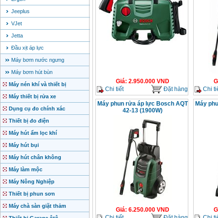
Jeeplus
VJet
Jetta
Đầu xịt áp lực
Máy bơm nước ngưng
Máy bơm hút bùn
Giá
:
2.950.000
VND
G
Máy nén khí và thiết bị
Chi tiết
Đặt hàng
Chi ti
Máy thiết bị rửa xe
Máy phun rửa áp lực Bosch AQT
Máy phu
Dụng cụ đo chính xác
42-13 (1900W)
Thiết bị đo điện
Máy hút ẩm lọc khí
Máy hút bụi
Máy hút chân không
Máy làm mộc
Máy Nông Nghiệp
Thiết bị phun sơn
Máy chà sàn giặt thảm
Giá
:
6.250.000
VND
G
Chi tiết
Đặt hàng
Chi ti