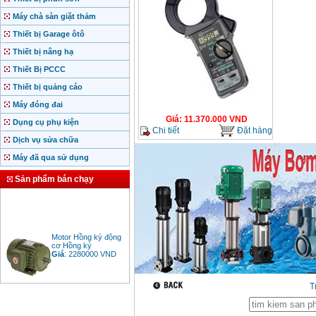
Máy chà sàn giặt thảm
Thiết bị Garage ôtô
Thiết bị nâng hạ
Thiết Bị PCCC
Thiết bị quảng cáo
Máy đóng đai
Giá
:
11.370.000
VND
Dụng cụ phụ kiện
Chi tiết
Đặt hàng
Dịch vụ sửa chữa
Máy đã qua sử dụng
Sản phẩm bán chạy
Motor Hồng ký động
cơ Hồng ký
Giá
:
2280000
VND
T
Bảng giá động cơ
diesel đầu nổ diesel