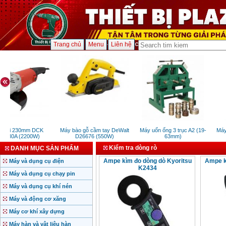
Trang chủ
Menu
Liên hệ
 mài 230mm DCK
Máy bào gỗ cầm tay DeWalt
Máy uốn ống 3 trục A2 (19-
Máy 
M230A (2200W)
D26676 (550W)
63mm)
Kiểm tra dòng rò
DANH MỤC SẢN PHẨM
Ampe kìm đo dòng dò Kyoritsu
Ampe k
Máy và dụng cụ điện
K2434
Máy và dụng cụ chạy pin
Máy và dụng cụ khí nén
Máy và động cơ xăng
Máy cơ khí xây dựng
Máy hàn và vật liệu hàn