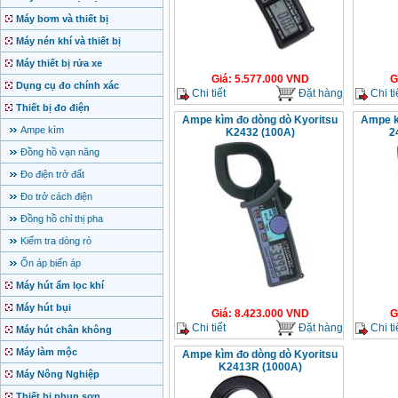
Máy bơm và thiết bị
Máy nén khí và thiết bị
Máy thiết bị rửa xe
Giá
:
5.577.000
VND
G
Dụng cụ đo chính xác
Chi tiết
Đặt hàng
Chi ti
Thiết bị đo điện
Ampe kìm đo dòng dò Kyoritsu
Ampe k
Ampe kìm
K2432 (100A)
2
Đồng hồ vạn năng
Đo điện trở đất
Đo trở cách điện
Đồng hồ chỉ thị pha
Kiểm tra dòng rò
Ổn áp biến áp
Máy hút ẩm lọc khí
Máy hút bụi
Giá
:
8.423.000
VND
G
Chi tiết
Đặt hàng
Chi ti
Máy hút chân không
Máy làm mộc
Ampe kìm đo dòng dò Kyoritsu
K2413R (1000A)
Máy Nông Nghiệp
Thiết bị phun sơn