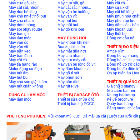
Máy cưa gỗ, sắt,..
Máy cưa sắt, gỗ,..
Máy cắt cỏ
Máy cắt sắt, nhôm,..
Máy cắt sắt, nhôm,..
Máy cưa xích
Máy đục bê tông
Máy vặn ốc bulông
Máy cắt bê tông
Máy khoan Bosch
Máy khò nhiệt thổi bụi
Máy vặn vít
Máy phun hóa chất
GSB 16RE (750W)
Máy chà nhám
Máy hút bụi
Máy phun áp lực
Giá
:
1850000
VND
Máy đánh bóng
Máy thổi bụi
Máy đầm cóc / bàn
Máy soi phay router
Máy dò kim loại
Máy khoan đục
Máy bào gỗ
Máy thổi bụi
Động cơ xăng Honda
Máy làm mộc
MÁY DÙNG HƠI
Động cơ đầu nổ
GX160 (5.5HP)
Máy vặn ốc
Máy khoan khí nén
Giá
:
7200000
VND
Máy vặn vít
Búa đục khí nén
THIÊT BỊ ĐO ĐIỆN
Máy bắn keo
Máy mài dũa hơi
Ampe Kìm
Máy bắn đinh
Máy chà nhám
Đồng hồ vạn năng
Máy cắt cỏ
Máy cưa máy cắt
Đồng hồ chỉ thị ph
Máy tỉa hàng rào
Máy vặn bu lông ốc vít
Đồng hồ đo trở các
Máy mài 100mm
Motor động cơ điện
Máy đầm khuôn cát
Đồng hồ đo điện tr
Makita 9553B (710W)
Giá
:
1296000
VND
Máy hút ẩm
Máy gõ rỉ sét
Ổn áp biến áp Lioa
Máy hút bụi
Máy phun sơn
Máy chà sàn giặt thảm
Máy bắn đinh
THIỆT BỊ QUẢNG
Máy hút chân không
Máy rút Rive
Giá chữ x standy
Giá cuốn banner
DỤNG CỤ LÀM MỘC
THIÊT BỊ GARAGE ÔTÔ
Khung backdrop
Máy làm mộc
Thiết bị sửa chữa ô tô
Kệ để brochure
Thiết bị bảo hộ PCCC
Quầy bán hàng
Bảng menu chỉ dẫ
PHỤ TÙNG PHỤ KIỆN:
Mũi khoan mũi đục
|
Đá mài đá cắt
|
Lưỡi cưa lưỡi cắt