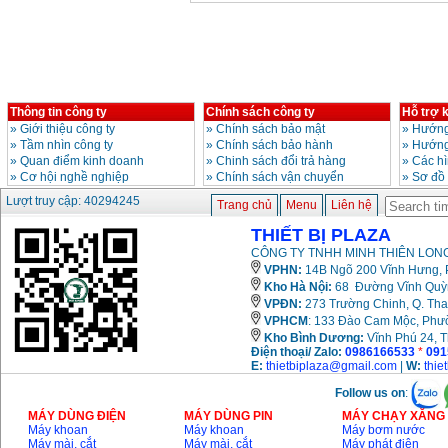
Giá
:
6500000
VND
Bảng giá mũi khoan
rút lõi bê tông
Giá
:
330000
VND
Thông tin công ty
Chính sách công ty
Hỗ trợ 
»
Giới thiệu công ty
»
Chính sách bảo mật
»
Hướng
»
Tầm nhìn công ty
»
Chính sách bảo hành
»
Hướng
Máy khoan Bosch đa
năng GBH 2-26DRE
»
Quan điểm kinh doanh
»
Chinh sách đổi trả hàng
»
Các h
(800W)
»
Cơ hội nghề nghiệp
»
Chính sách vận chuyển
»
Sơ đồ
Giá
:
3980000
VND
Lượt truy cập: 40294245
Trang chủ
Menu
Liên hệ
Máy cưa xích chạy
THIẾT BỊ PLAZA
xăng Stihl MS661
Giá
:
29900000
VND
CÔNG TY TNHH MINH THIÊN LONG
VPHN:
14B Ngõ 200 Vĩnh Hưng, P
Máy cắt góc đa năng
Kho Hà Nội:
68 Đường Vĩnh Quỳnh
Makita LS1019L
VPĐN:
273 Trường Chinh, Q. Tha
(1510W)
VPHCM
: 133 Đào Cam Mộc, Phư
Giá
:
14068000
VND
Kho
Bình Dương:
Vĩnh Phú 24, 
Điện thoại/ Zalo:
0986166533
*
091
E:
thietbiplaza@gmail.com
|
W:
thie
Bộ máy khoan 100
Follow us on
:
chi tiết Bosch GSB
13RE (650W)
MÁY DÙNG ĐIỆN
MÁY DÙNG PIN
MÁY CHẠY XĂNG 
Giá
:
2200000
VND
Máy khoan
Máy khoan
Máy bơm nước
Máy mài, cắt
Máy mài, cắt
Máy phát điện