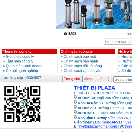
13RE (650W)
Giá
:
2200000
VND
Máy khoan Bosch
GSB 16RE (750W)
Tr
Giá
:
1850000
VND
Động cơ xăng Honda
Thông tin công ty
Chính sách công ty
Hỗ trợ 
GX160 (5.5HP)
Giá
:
7200000
VND
»
Giới thiệu công ty
»
Chính sách bảo mật
»
Hướng
»
Tầm nhìn công ty
»
Chính sách bảo hành
»
Hướng
»
Quan điểm kinh doanh
»
Chinh sách đổi trả hàng
»
Các h
»
Cơ hội nghề nghiệp
»
Chính sách vận chuyển
»
Sơ đồ
Máy mài 100mm
Lượt truy cập: 40304807
Trang chủ
Menu
Liên hệ
Makita 9553B (710W)
Giá
:
1296000
VND
THIẾT BỊ PLAZA
CÔNG TY TNHH MINH THIÊN LONG
VPHN:
14B Ngõ 200 Vĩnh Hưng, P
Kho Hà Nội:
68 Đường Vĩnh Quỳnh
VPĐN:
273 Trường Chinh, Q. Tha
VPHCM
: 133 Đào Cam Mộc, Phư
Kho
Bình Dương:
Vĩnh Phú 24, 
Điện thoại/ Zalo:
0986166533
*
091
E:
thietbiplaza@gmail.com
|
W:
thie