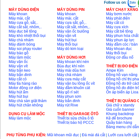
Follow us on
:
MÁY DÙNG ĐIỆN
MÁY DÙNG PIN
MÁY CHẠY XĂNG 
Máy khoan
Máy khoan
Máy bơm nước
Máy mài, cắt
Máy mài, cắt
Máy phát điện
Máy cưa gỗ, sắt,..
Máy cưa sắt, gỗ,..
Máy cắt cỏ
Máy cắt sắt, nhôm,..
Máy cắt sắt, nhôm,..
Máy cưa xích
Máy đục bê tông
Máy vặn ốc bulông
Máy cắt bê tông
Máy khò nhiệt thổi bụi
Máy vặn vít
Máy phun hóa chất
Máy chà nhám
Máy hút bụi
Máy phun áp lực
Máy đánh bóng
Máy thổi bụi
Máy đầm cóc / bàn
Máy soi phay router
Máy dò kim loại
Máy khoan đục
Máy bào gỗ
Máy thổi bụi
Máy làm mộc
MÁY DÙNG HƠI
Động cơ đầu nổ
Máy vặn ốc
Máy khoan khí nén
Máy vặn vít
Búa đục khí nén
THIÊT BỊ ĐO ĐIỆN
Máy bắn keo
Máy mài dũa hơi
Ampe Kìm
Máy bắn đinh
Máy chà nhám
Đồng hồ vạn năng
Máy cắt cỏ
Máy cưa máy cắt
Đồng hồ chỉ thị ph
Máy tỉa hàng rào
Máy vặn bu lông ốc vít
Đồng hồ đo trở các
Motor động cơ điện
Máy đầm khuôn cát
Đồng hồ đo điện tr
Máy hút ẩm
Máy gõ rỉ sét
Ổn áp biến áp Lioa
Máy hút bụi
Máy phun sơn
Máy chà sàn giặt thảm
Máy bắn đinh
THIỆT BỊ QUẢNG
Máy hút chân không
Máy rút Rive
Giá chữ x standy
Giá cuốn banner
DỤNG CỤ LÀM MỘC
THIÊT BỊ GARAGE ÔTÔ
Khung backdrop
Máy làm mộc
Thiết bị sửa chữa ô tô
Kệ để brochure
Thiết bị bảo hộ PCCC
Quầy bán hàng
Bảng menu chỉ dẫ
PHỤ TÙNG PHỤ KIỆN:
Mũi khoan mũi đục
|
Đá mài đá cắt
|
Lưỡi cưa lưỡi cắt