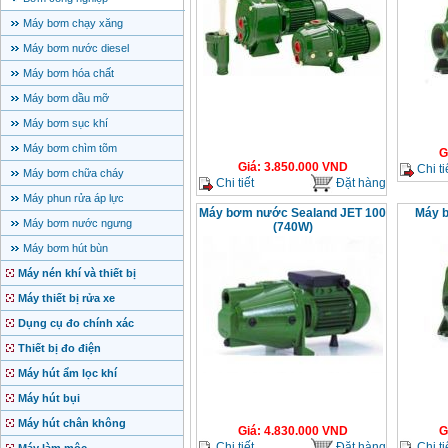
Máy bơm chạy xăng
Máy bơm nước diesel
Máy bơm hóa chất
Máy bơm dầu mỡ
Máy bơm sục khí
Máy bơm chìm tõm
G
Giá
:
3.850.000
VND
Chi ti
Máy bơm chữa cháy
Chi tiết
Đặt hàng
Máy phun rửa áp lực
Máy bơm nước Sealand JET 100
Máy 
Máy bơm nước ngưng
(740W)
Máy bơm hút bùn
Máy nén khí và thiết bị
Máy thiết bị rửa xe
Dụng cụ đo chính xác
Thiết bị đo điện
Máy hút ẩm lọc khí
Máy hút bụi
Máy hút chân không
Giá
:
4.830.000
VND
G
Chi tiết
Đặt hàng
Chi ti