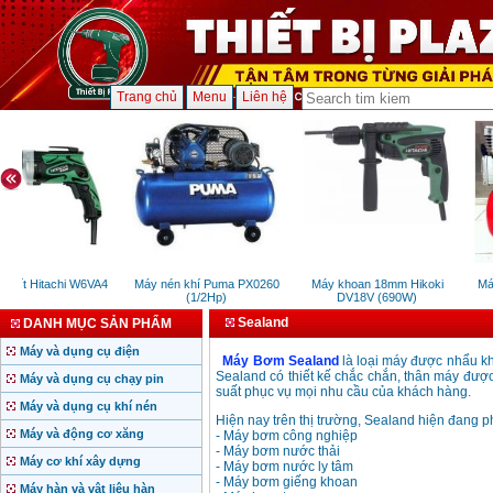
Trang chủ
Menu
Liên hệ
 vít Hitachi W6VA4
Máy nén khí Puma PX0260
Máy khoan 18mm Hikoki
Máy
(1/2Hp)
DV18V (690W)
Sealand
DANH MỤC SẢN PHẨM
Máy và dụng cụ điện
Máy Bơm Sealand
là loại máy được nhẩu khẩ
Sealand có thiết kế chắc chắn, thân máy đượ
Máy và dụng cụ chạy pin
suất phục vụ mọi nhu cầu của khách hàng.
Máy và dụng cụ khí nén
Hiện nay trên thị trường, Sealand hiện đang 
Máy và động cơ xăng
- Máy bơm công nghiệp
- Máy bơm nước thải
Máy cơ khí xây dựng
- Máy bơm nước ly tâm
- Máy bơm giếng khoan
Máy hàn và vật liệu hàn