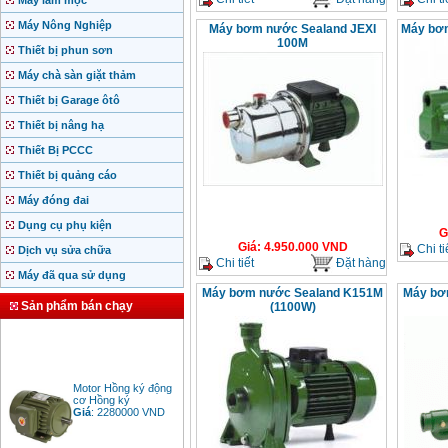
Máy làm mộc
Máy Nông Nghiệp
Máy bơm nước Sealand JEXI
Máy bơ
100M
Thiết bị phun sơn
Máy chà sàn giặt thảm
Thiết bị Garage ôtô
Thiết bị nâng hạ
Thiết Bị PCCC
Thiết bị quảng cáo
Máy đóng đai
Dụng cụ phụ kiện
G
Giá
:
4.950.000
VND
Chi ti
Dịch vụ sửa chữa
Chi tiết
Đặt hàng
Máy đã qua sử dụng
Máy bơm nước Sealand K151M
Máy bơ
Sản phẩm bán chạy
(1100W)
Motor Hồng ký động
cơ Hồng ký
Giá
:
2280000
VND