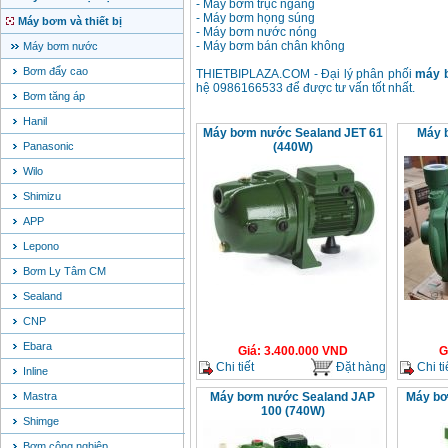
- Máy bơm trục ngang
- Máy bơm họng súng
Máy bơm và thiết bị
- Máy bơm nước nóng
- Máy bơm bán chân không
Máy bơm nước
Bơm đẩy cao
THIETBIPLAZA.COM - Đại lý phân phối
máy 
hệ 0986166533 để được tư vấn tốt nhất.
Bơm tăng áp
Hanil
Máy bơm nước Sealand JET 61
Máy 
Panasonic
(440W)
Wilo
Shimizu
APP
Lepono
Bơm Ly Tâm CM
Sealand
CNP
Ebara
Giá
:
3.400.000
VND
G
Chi tiết
Đặt hàng
Chi ti
Inline
Mastra
Máy bơm nước Sealand JAP
Máy bơ
100 (740W)
Shimge
Bơm công nghiệp