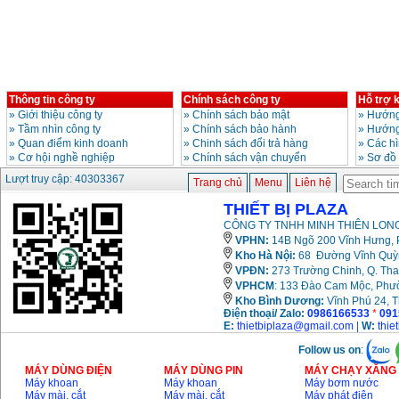
Giá
:
3980000
VND
Máy cưa xích chạy
xăng Stihl MS661
Giá
:
29900000
VND
Thông tin công ty
Chính sách công ty
Hỗ trợ 
Máy cắt góc đa năng
Makita LS1019L
»
Giới thiệu công ty
»
Chính sách bảo mật
»
Hướng
(1510W)
»
Tầm nhìn công ty
»
Chính sách bảo hành
»
Hướng
Giá
:
14068000
VND
»
Quan điểm kinh doanh
»
Chinh sách đổi trả hàng
»
Các h
»
Cơ hội nghề nghiệp
»
Chính sách vận chuyển
»
Sơ đồ
Lượt truy cập: 40303367
Trang chủ
Menu
Liên hệ
Bộ máy khoan 100
chi tiết Bosch GSB
THIẾT BỊ PLAZA
13RE (650W)
Giá
:
2200000
VND
CÔNG TY TNHH MINH THIÊN LONG
VPHN:
14B Ngõ 200 Vĩnh Hưng, P
Kho Hà Nội:
68 Đường Vĩnh Quỳnh
VPĐN:
273 Trường Chinh, Q. Tha
Máy khoan Bosch
VPHCM
: 133 Đào Cam Mộc, Phư
GSB 16RE (750W)
Kho
Bình Dương:
Vĩnh Phú 24, 
Giá
:
1850000
VND
Điện thoại/ Zalo:
0986166533
*
091
E:
thietbiplaza@gmail.com
|
W:
thie
Follow us on
:
Động cơ xăng Honda
GX160 (5.5HP)
MÁY DÙNG ĐIỆN
MÁY DÙNG PIN
MÁY CHẠY XĂNG 
Giá
:
7200000
VND
Máy khoan
Máy khoan
Máy bơm nước
Máy mài, cắt
Máy mài, cắt
Máy phát điện