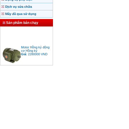
Dịch vụ sửa chữa
Máy đã qua sử dụng
Sản phẩm bán chạy
Motor Hồng ký động
cơ Hồng ký
Giá
:
2280000
VND
Bảng giá động cơ
diesel đầu nổ diesel
Giá
:
6500000
VND
Bảng giá mũi khoan
rút lõi bê tông
Giá
:
330000
VND
Máy khoan Bosch đa
năng GBH 2-26DRE
(800W)