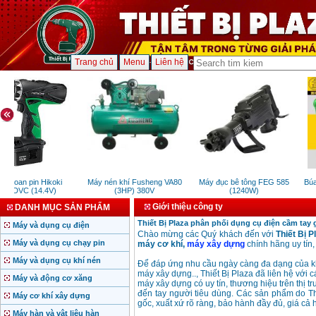
Trang chủ
Menu
Liên hệ
 khoan pin Hikoki
Máy nén khí Fusheng VA80
Máy đục bê tông FEG 585
Búa 
14DVC (14.4V)
(3HP) 380V
(1240W)
Giới thiệu công ty
DANH MỤC SẢN PHẨM
Thiết Bị Plaza phân phối dụng cụ điện cầm tay g
Máy và dụng cụ điện
Chào mừng các Quý khách đến với
Thiết Bị P
Máy và dụng cụ chạy pin
máy cơ khí,
máy xây dựng
chính hãng uy tín
Máy và dụng cụ khí nén
Để đáp ứng nhu cầu ngày càng đa dạng của khác
máy xây dựng.., Thiết Bị Plaza đã liên hệ với c
Máy và động cơ xăng
máy xây dựng có uy tín, thương hiệu trên thị 
đến tay người tiêu dùng. Các sản phẩm do Th
Máy cơ khí xây dựng
gốc, xuất xứ rõ ràng, bảo hành đầy đủ, giá cả h
Máy hàn và vật liệu hàn