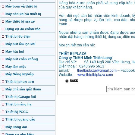
Hàng hóa được phân phối và cung cấp trên to
Máy bơm và thiết bị
của quý khách hàng.
Máy nén khí và thiết bị
Với đội ngũ cán bộ nhân viên kinh doanh, kỹ
hàng sẽ được phục vụ tận tình, chu đáo, n
Máy thiết bị rửa xe
tranh.
Dụng cụ đo chính xác
Ngoài những sản phẩm được đang được giới 
Thiết bị đo điện
nhận đặt hàng những thiết bị, dụng cụ, điện 
Máy hút ẩm lọc khí
Mọi chi tiết xin liên hệ:
Máy hút bụi
THIẾT BỊ PLAZA
Công ty TNHH Minh Thiên Long
Máy hút chân không
Địa chỉ VP:
Số 14B Ngõ 200 Vĩnh Hưng, H
Điện thoại: 0243.996 5613
Máy làm mộc
Email:
thietbiplaza@gmail.com
– Facbook/
Máy Nông Nghiệp
Website:
www.thietbiplaza.com
Thiết bị phun sơn
Máy chà sàn giặt thảm
Thiết bị Garage ôtô
Thiết bị nâng hạ
Thiết Bị PCCC
Thiết bị quảng cáo
Máy đóng đai
Dụng cụ phụ kiện