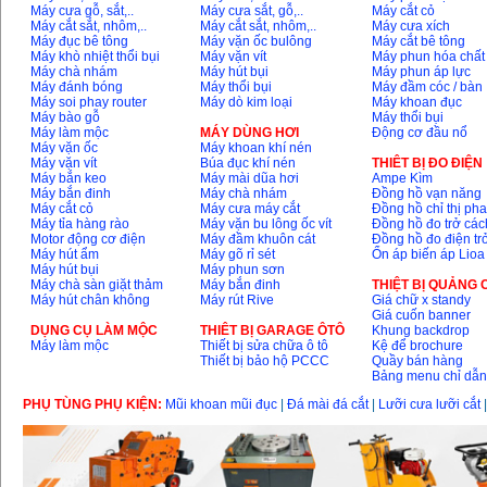
Máy cưa gỗ, sắt,..
Máy cưa sắt, gỗ,..
Máy cắt cỏ
Máy cắt sắt, nhôm,..
Máy cắt sắt, nhôm,..
Máy cưa xích
Máy đục bê tông
Máy vặn ốc bulông
Máy cắt bê tông
Máy mài 100mm
Makita 9553B (710W)
Máy khò nhiệt thổi bụi
Máy vặn vít
Máy phun hóa chất
Giá
:
1296000
VND
Máy chà nhám
Máy hút bụi
Máy phun áp lực
Máy đánh bóng
Máy thổi bụi
Máy đầm cóc / bàn
Máy soi phay router
Máy dò kim loại
Máy khoan đục
Máy bào gỗ
Máy thổi bụi
Máy làm mộc
MÁY DÙNG HƠI
Động cơ đầu nổ
Máy vặn ốc
Máy khoan khí nén
Máy vặn vít
Búa đục khí nén
THIÊT BỊ ĐO ĐIỆN
Máy bắn keo
Máy mài dũa hơi
Ampe Kìm
Máy bắn đinh
Máy chà nhám
Đồng hồ vạn năng
Máy cắt cỏ
Máy cưa máy cắt
Đồng hồ chỉ thị ph
Máy tỉa hàng rào
Máy vặn bu lông ốc vít
Đồng hồ đo trở các
Motor động cơ điện
Máy đầm khuôn cát
Đồng hồ đo điện tr
Máy hút ẩm
Máy gõ rỉ sét
Ổn áp biến áp Lioa
Máy hút bụi
Máy phun sơn
Máy chà sàn giặt thảm
Máy bắn đinh
THIỆT BỊ QUẢNG
Máy hút chân không
Máy rút Rive
Giá chữ x standy
Giá cuốn banner
DỤNG CỤ LÀM MỘC
THIÊT BỊ GARAGE ÔTÔ
Khung backdrop
Máy làm mộc
Thiết bị sửa chữa ô tô
Kệ để brochure
Thiết bị bảo hộ PCCC
Quầy bán hàng
Bảng menu chỉ dẫ
PHỤ TÙNG PHỤ KIỆN:
Mũi khoan mũi đục
|
Đá mài đá cắt
|
Lưỡi cưa lưỡi cắt