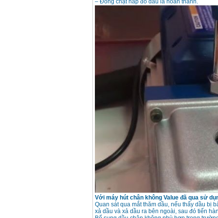
– Đóng chặt nắp đổ dầu là hoàn thành.
Máy mài 100mm
Makita 9553B (710W)
Giá
:
1296000
VND
Với máy hút chân không Value đã qua sử dụ
Quan sát qua mắt thăm dầu, nếu thấy dầu bị b
xả dầu và xả dầu ra bên ngoài, sau đó tiến hà