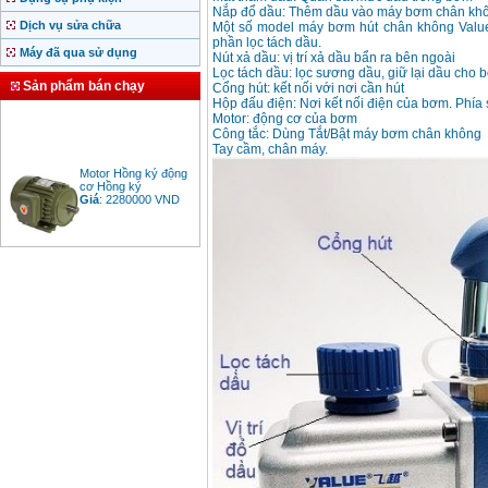
Nắp đổ dầu: Thêm dầu vào máy bơm chân kh
Dịch vụ sửa chữa
Một số model máy bơm hút chân không Value 
phần lọc tách dầu.
Máy đã qua sử dụng
Nút xả dầu: vị trí xả dầu bẩn ra bên ngoài
Lọc tách dầu: lọc sương dầu, giữ lại dầu cho
Sản phẩm bán chạy
Cổng hút: kết nối với nơi cần hút
Hộp đấu điện: Nơi kết nối điện của bơm. Phía 
Motor: động cơ của bơm
Công tắc: Dùng Tắt/Bật máy bơm chân không
Tay cầm, chân máy.
Motor Hồng ký động
cơ Hồng ký
Giá
:
2280000
VND
Bảng giá động cơ
diesel đầu nổ diesel
Giá
:
6500000
VND
Bảng giá mũi khoan
rút lõi bê tông
Giá
:
330000
VND
Máy khoan Bosch đa
năng GBH 2-26DRE
(800W)