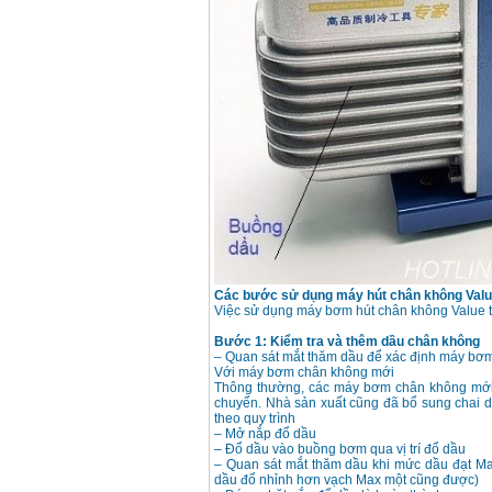
Giá
:
3980000
VND
Máy cưa xích chạy
xăng Stihl MS661
Giá
:
29900000
VND
Máy cắt góc đa năng
Makita LS1019L
(1510W)
Giá
:
14068000
VND
Bộ máy khoan 100
chi tiết Bosch GSB
13RE (650W)
Giá
:
2200000
VND
Các bước sử dụng máy hút chân không Val
Việc sử dụng máy bơm hút chân không Value t
Máy khoan Bosch
Bước 1: Kiểm tra và thêm dầu chân không
GSB 16RE (750W)
– Quan sát mắt thăm dầu để xác định máy bơ
Giá
:
1850000
VND
Với máy bơm chân không mới
Thông thường, các máy bơm chân không mới
chuyển. Nhà sản xuất cũng đã bổ sung chai d
theo quy trình
Động cơ xăng Honda
– Mở nắp đổ dầu
GX160 (5.5HP)
Giá
:
7200000
VND
– Đổ dầu vào buồng bơm qua vị trí đổ dầu
– Quan sát mắt thăm dầu khi mức dầu đạt Max
dầu đổ nhỉnh hơn vạch Max một cũng được)