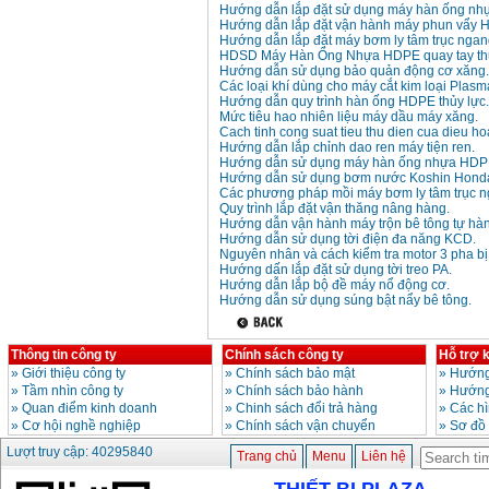
Hướng dẫn lắp đặt sử dụng máy hàn ống n
Hướng dẫn lắp đặt vận hành máy phun vẩy 
Hướng dẫn lắp đặt máy bơm ly tâm trục ngan
HDSD Máy Hàn Ống Nhựa HDPE quay tay thủ
Hướng dẫn sử dụng bảo quản động cơ xăng.
Các loại khí dùng cho máy cắt kim loại Plasm
Hướng dẫn quy trình hàn ống HDPE thủy lực.
Mức tiêu hao nhiên liệu máy dầu máy xăng.
Cach tinh cong suat tieu thu dien cua dieu ho
Hướng dẫn lắp chỉnh dao ren máy tiện ren.
Hướng dẫn sử dụng máy hàn ống nhựa HDP
Hướng dẫn sử dụng bơm nước Koshin Hond
Các phương pháp mồi máy bơm ly tâm trục n
Quy trình lắp đặt vận thăng nâng hàng.
Hướng dẫn vận hành máy trộn bê tông tự hà
Hướng dẫn sử dụng tời điện đa năng KCD.
Nguyên nhân và cách kiểm tra motor 3 pha bị
Hướng dấn lắp đặt sử dụng tời treo PA.
Hướng dẫn lắp bộ đề máy nổ động cơ.
Hướng dẫn sử dụng súng bật nẩy bê tông.
Thông tin công ty
Chính sách công ty
Hỗ trợ 
»
Giới thiệu công ty
»
Chính sách bảo mật
»
Hướng
»
Tầm nhìn công ty
»
Chính sách bảo hành
»
Hướng
»
Quan điểm kinh doanh
»
Chinh sách đổi trả hàng
»
Các h
»
Cơ hội nghề nghiệp
»
Chính sách vận chuyển
»
Sơ đồ
Lượt truy cập: 40295840
Trang chủ
Menu
Liên hệ