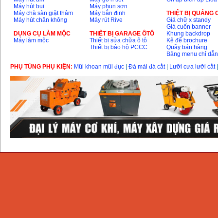
Máy hút bụi
Máy phun sơn
Máy chà sàn giặt thảm
Máy bắn đinh
THIỆT BỊ QUẢNG
Máy hút chân không
Máy rút Rive
Giá chữ x standy
Giá cuốn banner
DỤNG CỤ LÀM MỘC
THIÊT BỊ GARAGE ÔTÔ
Khung backdrop
Máy làm mộc
Thiết bị sửa chữa ô tô
Kệ để brochure
Thiết bị bảo hộ PCCC
Quầy bán hàng
Bảng menu chỉ dẫ
PHỤ TÙNG PHỤ KIỆN:
Mũi khoan mũi đục
|
Đá mài đá cắt
|
Lưỡi cưa lưỡi cắt