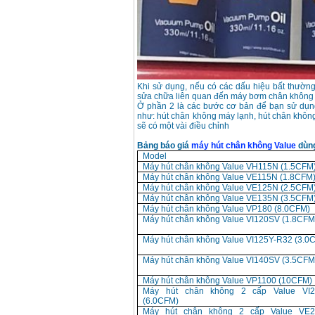
Khi sử dụng, nếu có các dấu hiệu bất thường
sửa chữa liên quan đến máy bơm chân không 
Ở phần 2 là các bước cơ bản để bạn sử dụn
như: hút chân không máy lạnh, hút chân không 
sẽ có một vài điều chỉnh
Bảng báo giá
máy hút chân không Value
dùng
Model
Máy hút chân không Value VH115N (1.5CFM
Máy hút chân không Value VE115N (1.8CFM
Máy hút chân không Value VE125N (2.5CFM
Máy hút chân không Value VE135N (3.5CFM
Máy hút chân không Value VP180 (8.0CFM)
Máy hút chân không Value VI120SV (1.8CFM
Máy hút chân không Value VI125Y-R32 (3.0
Máy hút chân không Value VI140SV (3.5CFM
Máy hút chân không Value VP1100 (10CFM)
Máy hút chân không 2 cấp Value VI
(6.0CFM)
Máy hút chân không 2 cấp Value VE