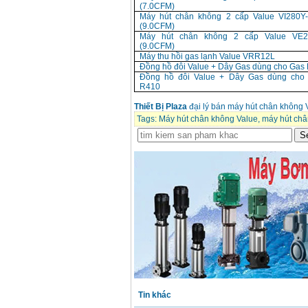
(7.0CFM)
Máy hút chân không 2 cấp Value VI280Y
(9.0CFM)
Máy hút chân không 2 cấp Value VE
(9.0CFM)
Máy thu hồi gas lạnh Value VRR12L
Đồng hồ đôi Value + Dây Gas dùng cho Gas
Đồng hồ đôi Value + Dây Gas dùng cho
R410
Thiết Bị Plaza
đại lý bán máy hút chân không 
Tags:
Máy hút chân không Value
,
máy hút châ
Tin khác