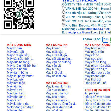
THIẾT BỊ PLAZA
CÔNG TY TNHH MINH THIÊN LONG
VPHN:
14B Ngõ 200 Vĩnh Hưng, P
Kho Hà Nội:
68 Đường Vĩnh Quỳnh
VPĐN:
273 Trường Chinh, Q. Tha
VPHCM
: 133 Đào Cam Mộc, Phư
Kho
Bình Dương:
Vĩnh Phú 24, 
Điện thoại/ Zalo:
0986166533
*
091
E:
thietbiplaza@gmail.com
|
W:
thie
Follow us on
:
MÁY DÙNG ĐIỆN
MÁY DÙNG PIN
MÁY CHẠY XĂNG 
Máy khoan
Máy khoan
Máy bơm nước
Máy mài, cắt
Máy mài, cắt
Máy phát điện
Máy cưa gỗ, sắt,..
Máy cưa sắt, gỗ,..
Máy cắt cỏ
Máy cắt sắt, nhôm,..
Máy cắt sắt, nhôm,..
Máy cưa xích
Máy đục bê tông
Máy vặn ốc bulông
Máy cắt bê tông
Máy khò nhiệt thổi bụi
Máy vặn vít
Máy phun hóa chất
Máy chà nhám
Máy hút bụi
Máy phun áp lực
Máy đánh bóng
Máy thổi bụi
Máy đầm cóc / bàn
Máy soi phay router
Máy dò kim loại
Máy khoan đục
Máy bào gỗ
Máy thổi bụi
Máy làm mộc
MÁY DÙNG HƠI
Động cơ đầu nổ
Máy vặn ốc
Máy khoan khí nén
Máy vặn vít
Búa đục khí nén
THIÊT BỊ ĐO ĐIỆN
Máy bắn keo
Máy mài dũa hơi
Ampe Kìm
Máy bắn đinh
Máy chà nhám
Đồng hồ vạn năng
Máy cắt cỏ
Máy cưa máy cắt
Đồng hồ chỉ thị ph
Máy tỉa hàng rào
Máy vặn bu lông ốc vít
Đồng hồ đo trở các
Motor động cơ điện
Máy đầm khuôn cát
Đồng hồ đo điện tr
Máy hút ẩm
Máy gõ rỉ sét
Ổn áp biến áp Lioa