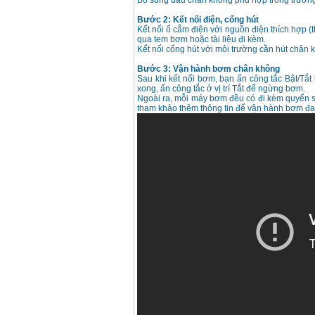
Bổ sung dầu chân không phù hợp trong trườn
Bước 2: Kết nối điện, cổng hút
Kết nối ổ cắm điện với nguồn điện thích hợp (
qua tem bơm hoặc tài liệu đi kèm.
Kết nối cổng hút với môi trường cần hút chân k
Bước 3: Vận hành bơm chân không
Sau khi kết nối bơm, bạn ấn công tắc Bật/Tắ
xong, ấn công tắc ở vị trí Tắt để ngừng bơm.
Ngoài ra, mỗi máy bơm đều có đi kèm quyển 
tham khảo thêm thông tin để vận hành bơm đạt