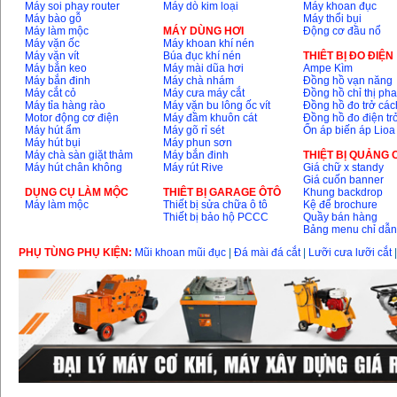
Máy soi phay router
Máy dò kim loại
Máy khoan đục
13RE (650W)
Giá
:
2200000
VND
Máy bào gỗ
Máy thổi bụi
Máy làm mộc
MÁY DÙNG HƠI
Động cơ đầu nổ
Máy vặn ốc
Máy khoan khí nén
Máy vặn vít
Búa đục khí nén
THIÊT BỊ ĐO ĐIỆN
Máy bắn keo
Máy mài dũa hơi
Ampe Kìm
Máy bắn đinh
Máy chà nhám
Đồng hồ vạn năng
Máy khoan Bosch
Máy cắt cỏ
Máy cưa máy cắt
Đồng hồ chỉ thị ph
GSB 16RE (750W)
Giá
:
1850000
VND
Máy tỉa hàng rào
Máy vặn bu lông ốc vít
Đồng hồ đo trở các
Motor động cơ điện
Máy đầm khuôn cát
Đồng hồ đo điện tr
Máy hút ẩm
Máy gõ rỉ sét
Ổn áp biến áp Lioa
Máy hút bụi
Máy phun sơn
Động cơ xăng Honda
Máy chà sàn giặt thảm
Máy bắn đinh
THIỆT BỊ QUẢNG
GX160 (5.5HP)
Máy hút chân không
Máy rút Rive
Giá chữ x standy
Giá
:
7200000
VND
Giá cuốn banner
DỤNG CỤ LÀM MỘC
THIÊT BỊ GARAGE ÔTÔ
Khung backdrop
Máy làm mộc
Thiết bị sửa chữa ô tô
Kệ để brochure
Thiết bị bảo hộ PCCC
Quầy bán hàng
Bảng menu chỉ dẫ
Máy mài 100mm
Makita 9553B (710W)
Giá
:
1296000
VND
PHỤ TÙNG PHỤ KIỆN:
Mũi khoan mũi đục
|
Đá mài đá cắt
|
Lưỡi cưa lưỡi cắt