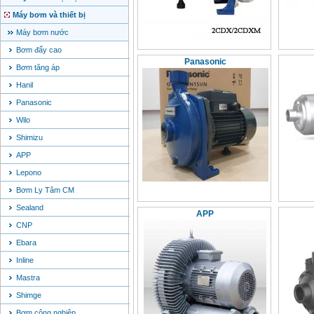
Máy bơm và thiết bị
Máy bơm nước
Bơm đẩy cao
Panasonic
Bơm tăng áp
Hanil
Panasonic
Wilo
Shimizu
APP
Lepono
Bơm Ly Tâm CM
Sealand
APP
CNP
Ebara
Inline
Mastra
Shimge
Bơm công nghiệp