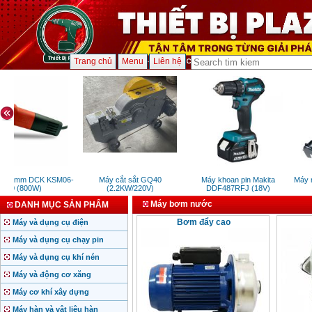
Trang chủ
Menu
Liên hệ
 100mm DCK KSM06-
Máy cắt sắt GQ40
Máy khoan pin Makita
Máy m
100 (800W)
(2.2KW/220V)
DDF487RFJ (18V)
Máy bơm nước
DANH MỤC SẢN PHẨM
Bơm đẩy cao
Máy và dụng cụ điện
Máy và dụng cụ chạy pin
Máy và dụng cụ khí nén
Máy và động cơ xăng
Máy cơ khí xây dựng
Máy hàn và vật liệu hàn