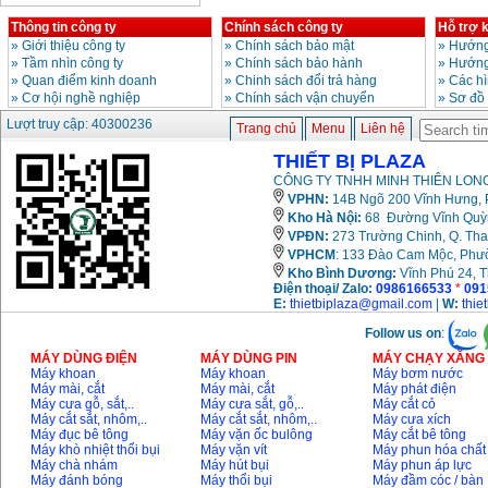
Thông tin công ty
Chính sách công ty
Hỗ trợ 
Bảng giá động cơ
diesel đầu nổ diesel
»
Giới thiệu công ty
»
Chính sách bảo mật
»
Hướng
Giá
:
6500000
VND
»
Tầm nhìn công ty
»
Chính sách bảo hành
»
Hướng
»
Quan điểm kinh doanh
»
Chinh sách đổi trả hàng
»
Các h
»
Cơ hội nghề nghiệp
»
Chính sách vận chuyển
»
Sơ đồ
Lượt truy cập: 40300236
Bảng giá mũi khoan
Trang chủ
Menu
Liên hệ
rút lõi bê tông
Giá
:
330000
VND
THIẾT BỊ PLAZA
CÔNG TY TNHH MINH THIÊN LONG
VPHN:
14B Ngõ 200 Vĩnh Hưng, P
Máy khoan Bosch đa
Kho Hà Nội:
68 Đường Vĩnh Quỳnh
năng GBH 2-26DRE
VPĐN:
273 Trường Chinh, Q. Tha
(800W)
Giá
:
3980000
VND
VPHCM
: 133 Đào Cam Mộc, Phư
Kho
Bình Dương:
Vĩnh Phú 24, 
Điện thoại/ Zalo:
0986166533
*
091
Máy cưa xích chạy
E:
thietbiplaza@gmail.com
|
W:
thie
xăng Stihl MS661
Giá
:
29900000
VND
Follow us on
:
MÁY DÙNG ĐIỆN
MÁY DÙNG PIN
MÁY CHẠY XĂNG 
Máy cắt góc đa năng
Máy khoan
Máy khoan
Máy bơm nước
Makita LS1019L
Máy mài, cắt
Máy mài, cắt
Máy phát điện
(1510W)
Máy cưa gỗ, sắt,..
Máy cưa sắt, gỗ,..
Máy cắt cỏ
Giá
:
14068000
VND
Máy cắt sắt, nhôm,..
Máy cắt sắt, nhôm,..
Máy cưa xích
Máy đục bê tông
Máy vặn ốc bulông
Máy cắt bê tông
Máy khò nhiệt thổi bụi
Máy vặn vít
Máy phun hóa chất
Máy chà nhám
Máy hút bụi
Máy phun áp lực
Bộ máy khoan 100
Máy đánh bóng
Máy thổi bụi
Máy đầm cóc / bàn
chi tiết Bosch GSB