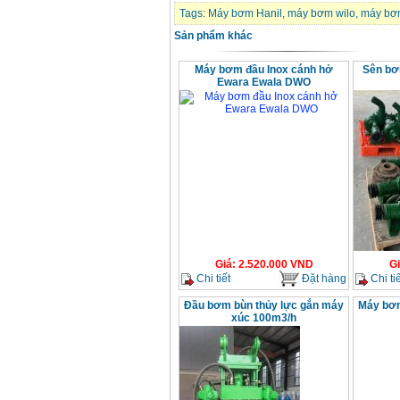
Tags:
Máy bơm Hanil
,
máy bơm wilo
,
máy bơ
Sản phẩm khác
Máy bơm đầu Inox cánh hở
Sên bơ
Ewara Ewala DWO
Giá
:
2.520.000
VND
G
Chi tiết
Đặt hàng
Chi tiế
Đầu bơm bùn thủy lực gắn máy
Máy bơm
xúc 100m3/h