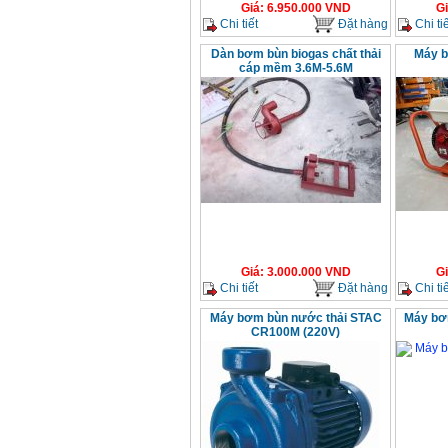
Giá
:
6.950.000
VND
G
Chi tiết
Đặt hàng
Chi tiế
Dàn bơm bùn biogas chất thải
Máy b
cáp mềm 3.6M-5.6M
Giá
:
3.000.000
VND
G
Chi tiết
Đặt hàng
Chi tiế
Máy bơm bùn nước thải STAC
Máy bơm
CR100M (220V)