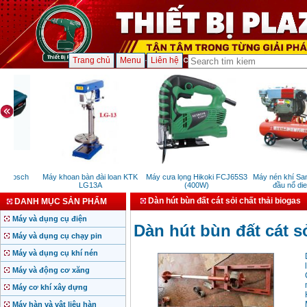
Trang chủ
Menu
Liên hệ
 Bosch
Máy khoan bàn đài loan KTK
Máy cưa lọng Hikoki FCJ65S3
Máy nén khí SanR
)
LG13A
(400W)
đầu nổ diese
Dàn hút bùn đất cát sỏi chất thải biogas
DANH MỤC SẢN PHẨM
Máy và dụng cụ điện
Dàn hút bùn đất cát sỏ
Máy và dụng cụ chạy pin
Máy và dụng cụ khí nén
Máy và động cơ xăng
Máy cơ khí xây dựng
Máy hàn và vật liệu hàn