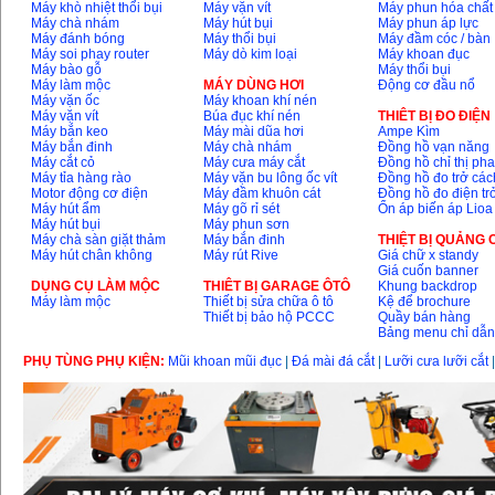
Máy khò nhiệt thổi bụi
Máy vặn vít
Máy phun hóa chất
Máy chà nhám
Máy hút bụi
Máy phun áp lực
Máy đánh bóng
Máy thổi bụi
Máy đầm cóc / bàn
Máy soi phay router
Máy dò kim loại
Máy khoan đục
Máy bào gỗ
Máy thổi bụi
Máy làm mộc
MÁY DÙNG HƠI
Động cơ đầu nổ
Máy vặn ốc
Máy khoan khí nén
Máy vặn vít
Búa đục khí nén
THIÊT BỊ ĐO ĐIỆN
Máy bắn keo
Máy mài dũa hơi
Ampe Kìm
Máy bắn đinh
Máy chà nhám
Đồng hồ vạn năng
Máy cắt cỏ
Máy cưa máy cắt
Đồng hồ chỉ thị ph
Máy tỉa hàng rào
Máy vặn bu lông ốc vít
Đồng hồ đo trở các
Motor động cơ điện
Máy đầm khuôn cát
Đồng hồ đo điện tr
Máy hút ẩm
Máy gõ rỉ sét
Ổn áp biến áp Lioa
Máy hút bụi
Máy phun sơn
Máy chà sàn giặt thảm
Máy bắn đinh
THIỆT BỊ QUẢNG
Máy hút chân không
Máy rút Rive
Giá chữ x standy
Giá cuốn banner
DỤNG CỤ LÀM MỘC
THIÊT BỊ GARAGE ÔTÔ
Khung backdrop
Máy làm mộc
Thiết bị sửa chữa ô tô
Kệ để brochure
Thiết bị bảo hộ PCCC
Quầy bán hàng
Bảng menu chỉ dẫ
PHỤ TÙNG PHỤ KIỆN:
Mũi khoan mũi đục
|
Đá mài đá cắt
|
Lưỡi cưa lưỡi cắt