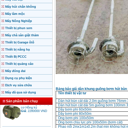
Máy hút chân không
Máy làm mộc
Máy Nông Nghiệp
Thiết bị phun sơn
Máy chà sàn giặt thảm
Thiết bị Garage ôtô
Thiết bị nâng hạ
Thiết Bị PCCC
Thiết bị quảng cáo
Máy đóng đai
Dụng cụ phụ kiện
Dịch vụ sửa chữa
Bảng báo giá dàn khung guồng bơm hút bùn c
Máy đã qua sử dụng
Tên thiết bị vật tư
Motor Hồng ký động
Dàn hút bùn cát dài 2,0m guồng bơm 76mm 
Sản phẩm bán chạy
cơ Hồng ký
Dàn hút bùn cát dài 5m guồng bơm 100mm 3
Giá
:
2280000
VND
Dây bơm phi 60x50m
Dây bơm phi 80x50m
Ống bơm phi 100x50m
Ống bơm chịu lực phi 100x50m (bơm cát)
Phao nổi 2mx1m1x0,2m (hạt mịn không hút 
Bảng giá động cơ