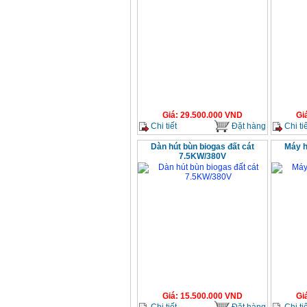
Giá
:
29.500.000
VND
Gi
Chi tiết
Đặt hàng
Chi tiế
Dàn hút bùn biogas đất cát
Máy h
7.5KW/380V
Giá
:
15.500.000
VND
Gi
Chi tiết
Đặt hàng
Chi tiế