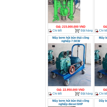
Giá
:
215.000.000
VND
Gi
Chi tiết
Đặt hàng
Chi tiế
Máy bơm hút bùn thải công
Máy b
nghiệp 7.5KW
Giá
:
22.950.000
VND
Gi
Chi tiết
Đặt hàng
Chi tiế
Máy bơm hút bùn thải công
Dây b
nghiệp diesel 6HP