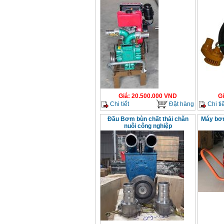
Giá
:
20.500.000
VND
G
Chi tiết
Đặt hàng
Chi tiế
Đầu Bơm bùn chất thải chăn
Máy bơm
nuôi công nghiệp