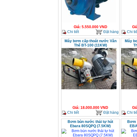
Giá
:
5.550.000
VND
Gi
Chi tiết
Đặt hàng
Chi tiế
Máy bơm cấp thoát nước Văn
Máy bơ
Thể BT-100 (11KW)
T
Giá
:
18.000.000
VND
Gi
Chi tiết
Đặt hàng
Chi tiế
Bơm bùn nước thải tự hút
Bơm b
Ebara 80SQPQ (7.5KW)
EBA