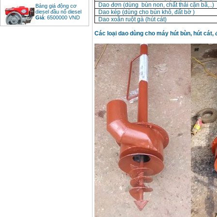
diesel đầu nổ diesel
Dao đơn (dùng bùn non, chất thải cặn bã,..)
Giá
:
6500000
VND
Dao kép (dùng cho bùn khô, đất bờ )
Dao xoắn ruột gà (hút cát)
Các loại dao dùng cho máy hút bùn, hút cát, đ
Bảng giá mũi khoan
rút lõi bê tông
Giá
:
330000
VND
Máy khoan Bosch đa
năng GBH 2-26DRE
(800W)
Giá
:
3980000
VND
Máy cưa xích chạy
xăng Stihl MS661
Giá
:
29900000
VND
Máy cắt góc đa năng
Makita LS1019L
(1510W)
Giá
:
14068000
VND
Bộ máy khoan 100
chi tiết Bosch GSB
13RE (650W)
Giá
:
2200000
VND