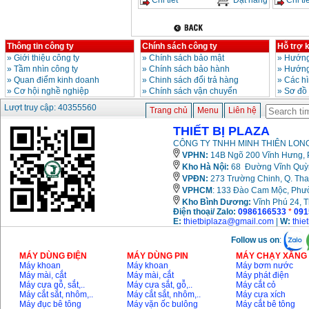
Thông tin công ty
Chính sách công ty
Hỗ trợ 
»
Giới thiệu công ty
»
Chính sách bảo mật
»
Hướng
»
Tầm nhìn công ty
»
Chính sách bảo hành
»
Hướng
»
Quan điểm kinh doanh
»
Chinh sách đổi trả hàng
»
Các h
»
Cơ hội nghề nghiệp
»
Chính sách vận chuyển
»
Sơ đồ
Lượt truy cập: 40355560
Trang chủ
Menu
Liên hệ
THIẾT BỊ PLAZA
CÔNG TY TNHH MINH THIÊN LONG
VPHN:
14B Ngõ 200 Vĩnh Hưng, P
Kho Hà Nội:
68 Đường Vĩnh Quỳnh
VPĐN:
273 Trường Chinh, Q. Tha
VPHCM
: 133 Đào Cam Mộc, Phư
Kho
Bình Dương:
Vĩnh Phú 24, 
Điện thoại/ Zalo:
0986166533
*
091
E:
thietbiplaza@gmail.com
|
W:
thie
Follow us on
:
MÁY DÙNG ĐIỆN
MÁY DÙNG PIN
MÁY CHẠY XĂNG 
Máy khoan
Máy khoan
Máy bơm nước
Máy mài, cắt
Máy mài, cắt
Máy phát điện
Máy cưa gỗ, sắt,..
Máy cưa sắt, gỗ,..
Máy cắt cỏ
Máy cắt sắt, nhôm,..
Máy cắt sắt, nhôm,..
Máy cưa xích
Máy đục bê tông
Máy vặn ốc bulông
Máy cắt bê tông