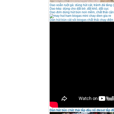
Dao xoắn ruột gà: dùng hút cát, tránh đá tảng 
Dao kép: dùng cho đất bờ, đất khô, đất cục
Dao đơn dùng hút bùn non mềm, chất thải cặn 
Máy khoan Bosch
GSB 16RE (750W)
Dàn hút bùn cát sỏi biogas chất thải chạy điệ
Giá
:
1850000
VND
Động cơ xăng Honda
GX160 (5.5HP)
Giá
:
7200000
VND
Máy mài 100mm
Makita 9553B (710W)
Giá
:
1296000
VND
Dàn hút bùn chất thải lắp đầu nổ diesel lắp 