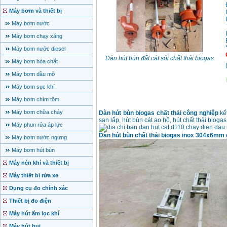
Máy bơm và thiết bị
Máy bơm nước
Máy bơm chạy xăng
Máy bơm nước diesel
Dàn hút bùn đất cát sỏi chất thải biogas
Máy bơm hóa chất
Máy bơm dầu mỡ
Máy bơm sục khí
Máy bơm chìm tõm
Máy bơm chữa cháy
Dàn hút bùn biogas chất thải công nghiệp
kế
san lấp, hút bùn cát ao hồ, hút chất thải biogas,
Máy phun rửa áp lực
Dàn hút bùn chất thải biogas inox 304x6mm 
Máy bơm nước ngưng
Máy bơm hút bùn
Máy nén khí và thiết bị
Máy thiết bị rửa xe
Dụng cụ đo chính xác
Thiết bị đo điện
Máy hút ẩm lọc khí
Máy hút bụi