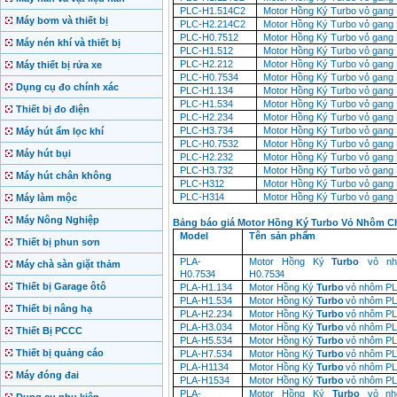
PLC-H1.514C2
Motor
Hồng
Ký
Turbo
vỏ
gang
Máy bơm và thiết bị
PLC-H2.214C2
Motor
Hồng
Ký
Turbo
vỏ
gang
PLC-H0.7512
Motor
Hồng
Ký
Turbo
vỏ
gang
Máy nén khí và thiết bị
PLC-H1.512
Motor
Hồng
Ký
Turbo
vỏ
gang
PLC-H2.212
Motor
Hồng
Ký
Turbo
vỏ
gang
Máy thiết bị rửa xe
PLC-H0.7534
Motor
Hồng
Ký
Turbo
vỏ
gang
Dụng cụ đo chính xác
PLC-H1.134
Motor
Hồng
Ký
Turbo
vỏ
gang
PLC-H1.534
Motor
Hồng
Ký
Turbo
vỏ
gang
Thiết bị đo điện
PLC-H2.234
Motor
Hồng
Ký
Turbo
vỏ
gang
PLC-H3.734
Motor
Hồng
Ký
Turbo
vỏ
gang
Máy hút ẩm lọc khí
PLC-H0.7532
Motor
Hồng
Ký
Turbo
vỏ
gang
Máy hút bụi
PLC-H2.232
Motor
Hồng
Ký
Turbo
vỏ
gang
PLC-H3.732
Motor
Hồng
Ký
Turbo
vỏ
gang
Máy hút chân không
PLC-
H312
Motor
Hồng
Ký
Turbo
vỏ
gang
PLC-
H314
Motor
Hồng
Ký
Turbo
vỏ
gang
Máy làm mộc
Máy Nông Nghiệp
Bảng báo giá Motor Hồng Ký Turbo Vỏ Nhôm C
Model
Tên
sản
phẩm
Thiết bị phun sơn
PLA-
Motor
Hồng
Ký
Turbo
vỏ
n
Máy chà sàn giặt thảm
H0.7534
H0.7534
Thiết bị Garage ôtô
PLA-
H1.134
Motor
Hồng
Ký
Turbo
vỏ
nhôm
PL
PLA-
H1.534
Motor
Hồng
Ký
Turbo
vỏ
nhôm
PL
Thiết bị nâng hạ
PLA-
H2.234
Motor
Hồng
Ký
Turbo
vỏ
nhôm
PL
PLA-
H3.034
Motor
Hồng
Ký
Turbo
vỏ
nhôm
PL
Thiết Bị PCCC
PLA-
H5.534
Motor
Hồng
Ký
Turbo
vỏ
nhôm
PL
Thiết bị quảng cáo
PLA-
H7.534
Motor
Hồng
Ký
Turbo
vỏ
nhôm
PL
PLA-
H1134
Motor
Hồng
Ký
Turbo
vỏ
nhôm
PL
Máy đóng đai
PLA-
H1534
Motor
Hồng
Ký
Turbo
vỏ
nhôm
PL
PLA-
Motor
Hồng
Ký
Turbo
vỏ
n