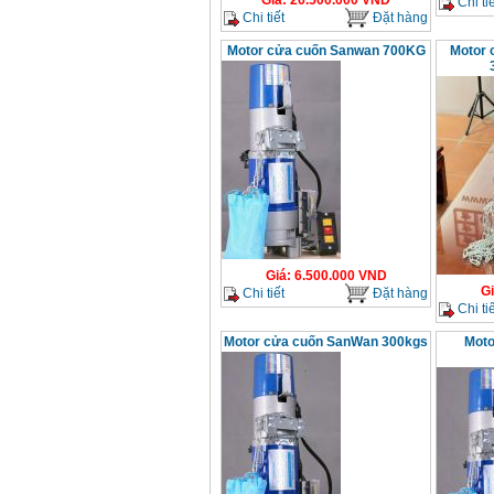
Giá
:
26.500.000
VND
Chi tiế
Chi tiết
Đặt hàng
Motor cửa cuốn Sanwan 700KG
Motor 
Giá
:
6.500.000
VND
G
Chi tiết
Đặt hàng
Chi tiế
Motor cửa cuốn SanWan 300kgs
Moto