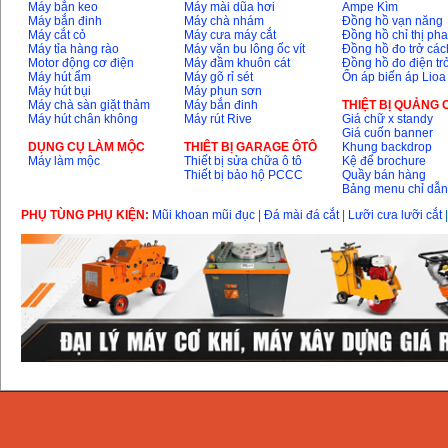
Máy bắn keo
Máy mài dũa hơi
Ampe Kìm
Máy bắn đinh
Máy chà nhám
Đồng hồ vạn năng
Máy cắt cỏ
Máy cưa máy cắt
Đồng hồ chỉ thị ph
Máy tỉa hàng rào
Máy vặn bu lông ốc vít
Đồng hồ đo trở các
Motor động cơ điện
Máy đầm khuôn cát
Đồng hồ đo điện tr
Máy hút ẩm
Máy gõ rỉ sét
Ổn áp biến áp Lioa
Máy hút bụi
Máy phun sơn
Máy chà sàn giặt thảm
Máy bắn đinh
THIỆT BỊ QUẢNG
Máy hút chân không
Máy rút Rive
Giá chữ x standy
Giá cuốn banner
DỤNG CỤ LÀM MỘC
THIÊT BỊ GARAGE ÔTÔ
Khung backdrop
Máy làm mộc
Thiết bị sửa chữa ô tô
Kệ để brochure
Thiết bị bảo hộ PCCC
Quầy bán hàng
Bảng menu chỉ dẫ
PHỤ TÙNG PHỤ KIỆN:
Mũi khoan mũi đục
|
Đá mài đá cắt
|
Lưỡi cưa lưỡi cắt