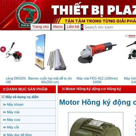
Trang chủ
Menu
Liên hệ
ạy xăng ERGEN
Banner cuốn hai mặt đế to (kt
Máy mài FEG-912 (100mm)
Máy hút b
260B
80x200 cm)
540W
GAS 
Motor Hồng ký động cơ Hồng ký
DANH MỤC SẢN PHẨM
Máy và dụng cụ điện
Motor Hồng ký động 
Máy khoan
Máy mài
Máy cưa
Máy cắt
Máy đục bê tông