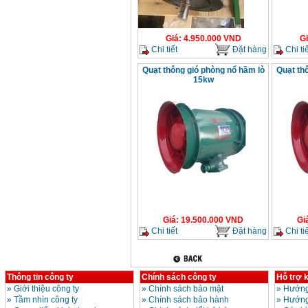
Giá
:
4.950.000
VND
G
Chi tiết
Đặt hàng
Chi tiế
Quạt thông gió phòng nổ hầm lò
Quạt th
15kw
Giá
:
19.500.000
VND
Gi
Chi tiết
Đặt hàng
Chi tiế
Thông tin công ty
Chính sách công ty
Hỗ trợ 
»
Giới thiệu công ty
»
Chính sách bảo mật
»
Hướng
»
Tầm nhìn công ty
»
Chính sách bảo hành
»
Hướng