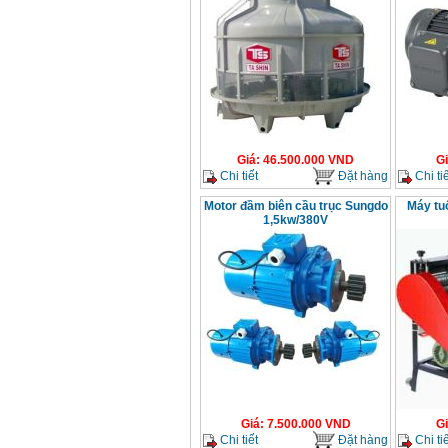
Giá
:
46.500.000
VND
G
Chi tiết
Đặt hàng
Chi tiế
Motor đầm biên cầu trục Sungdo
Máy tuố
1,5kw/380V
Giá
:
7.500.000
VND
G
Chi tiết
Đặt hàng
Chi tiế