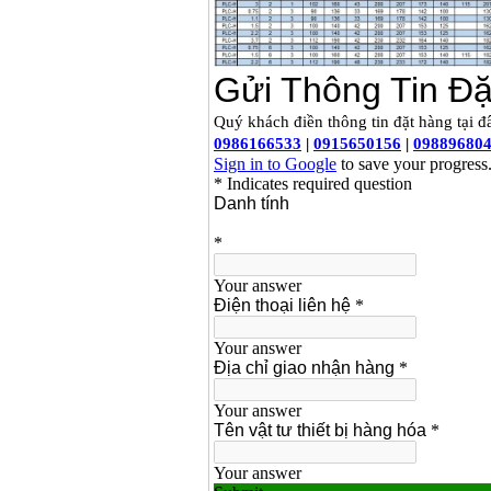
Máy mài 100mm
Makita 9553B (710W)
Giá
:
1296000
VND