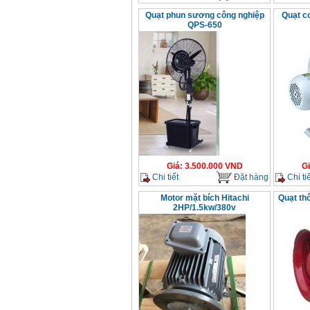
Quạt phun sương công nghiệp
Quạt c
QPS-650
Giá
:
3.500.000
VND
G
Chi tiết
Đặt hàng
Chi tiế
Motor mặt bích Hitachi
Quạt th
2HP/1.5kw/380v