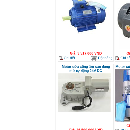
Giá
:
3.517.000
VND
G
Chi tiết
Đặt hàng
Chi tiế
Motor cửa cổng âm sàn đóng
Motor c
mở tự động 24V DC
G