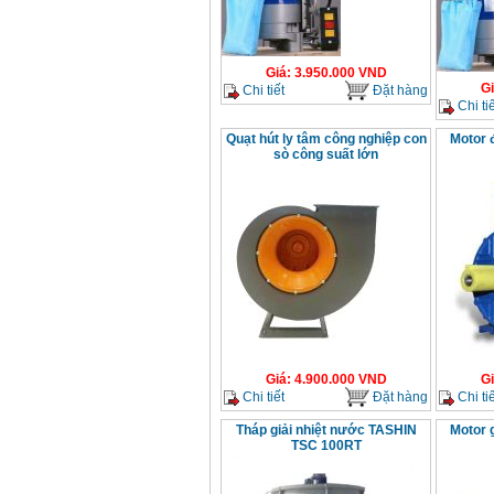
Giá
:
3.950.000
VND
G
Chi tiết
Đặt hàng
Chi tiế
Quạt hút ly tâm công nghiệp con
Motor 
sò công suất lớn
Giá
:
4.900.000
VND
G
Chi tiết
Đặt hàng
Chi tiế
Tháp giải nhiệt nước TASHIN
Motor 
TSC 100RT