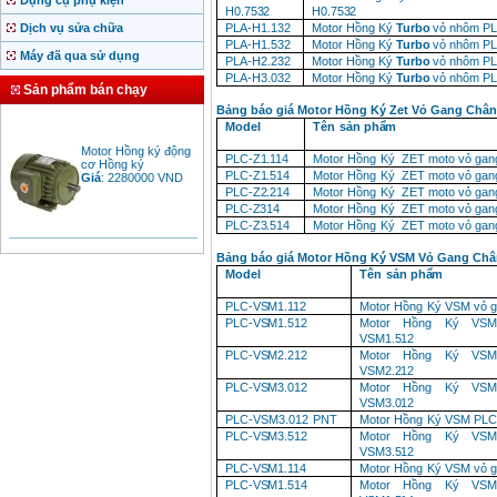
Dụng cụ phụ kiện
H0.7532
H0.7532
Dịch vụ sửa chữa
PLA-
H1.132
Motor
Hồng
Ký
Turbo
vỏ
nhôm
PL
PLA-
H1.532
Motor
Hồng
Ký
Turbo
vỏ
nhôm
PL
Máy đã qua sử dụng
PLA-
H2.232
Motor
Hồng
Ký
Turbo
vỏ
nhôm
PL
PLA-
H3.032
Motor
Hồng
Ký
Turbo
vỏ
nhôm
PL
Sản phẩm bán chạy
Bảng báo giá Motor Hồng Ký Zet Vỏ Gang Chân
Model
Tên
sản
phẩm
Motor Hồng ký động
cơ Hồng ký
PLC-Z1.114
Motor
Hồng
Ký
ZET
moto
vỏ
gan
Giá
:
2280000
VND
PLC-Z1.514
Motor
Hồng
Ký
ZET
moto
vỏ
gan
PLC-Z2.214
Motor
Hồng
Ký
ZET
moto
vỏ
gan
PLC-
Z314
Motor
Hồng
Ký
ZET
moto
vỏ
gan
PLC-Z3.514
Motor
Hồng
Ký
ZET
moto
vỏ
gan
Bảng giá động cơ
diesel đầu nổ diesel
Bảng báo giá Motor Hồng Ký VSM Vỏ Gang Châ
Giá
:
6500000
VND
Model
Tên
sản
phẩm
PLC-VSM1.112
Motor
Hồng
Ký VSM
vỏ 
PLC-VSM1.512
Motor
Hồng
Ký VSM
Bảng giá mũi khoan
VSM1.512
rút lõi bê tông
PLC-VSM2.212
Motor
Hồng
Ký VSM
Giá
:
330000
VND
VSM2.212
PLC-VSM3.012
Motor
Hồng
Ký VSM
VSM3.012
PLC-VSM3.012
PNT
Motor
Hồng
Ký
VSM
PLC
Máy khoan Bosch đa
PLC-VSM3.512
Motor
Hồng
Ký VSM
năng GBH 2-26DRE
VSM3.512
(800W)
Giá
:
3980000
VND
PLC-VSM1.114
Motor
Hồng
Ký VSM
vỏ 
PLC-VSM1.514
Motor
Hồng
Ký VSM