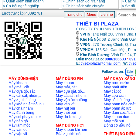
»
Quan điểm kinh doanh
»
Chinh sách đổi trả hàng
»
Các h
»
Cơ hội nghề nghiệp
»
Chính sách vận chuyển
»
Sơ đồ
Lượt truy cập: 40392781
Trang chủ
Menu
Liên hệ
THIẾT BỊ PLAZA
CÔNG TY TNHH MINH THIÊN LONG
VPHN:
14B Ngõ 200 Vĩnh Hưng, P
Kho Hà Nội:
68 Đường Vĩnh Quỳnh
VPĐN:
273 Trường Chinh, Q. Tha
VPHCM
: 133 Đào Cam Mộc, Phư
Kho
Bình Dương:
Vĩnh Phú 24, 
Điện thoại/ Zalo:
0986166533
*
091
E:
thietbiplaza@gmail.com
|
W:
thie
Follow us on
:
MÁY DÙNG ĐIỆN
MÁY DÙNG PIN
MÁY CHẠY XĂNG 
Máy khoan
Máy khoan
Máy bơm nước
Máy mài, cắt
Máy mài, cắt
Máy phát điện
Máy cưa gỗ, sắt,..
Máy cưa sắt, gỗ,..
Máy cắt cỏ
Máy cắt sắt, nhôm,..
Máy cắt sắt, nhôm,..
Máy cưa xích
Máy đục bê tông
Máy vặn ốc bulông
Máy cắt bê tông
Máy khò nhiệt thổi bụi
Máy vặn vít
Máy phun hóa chất
Máy chà nhám
Máy hút bụi
Máy phun áp lực
Máy đánh bóng
Máy thổi bụi
Máy đầm cóc / bàn
Máy soi phay router
Máy dò kim loại
Máy khoan đục
Máy bào gỗ
Máy thổi bụi
Máy làm mộc
MÁY DÙNG HƠI
Động cơ đầu nổ
Máy vặn ốc
Máy khoan khí nén
Máy vặn vít
Búa đục khí nén
THIÊT BỊ ĐO ĐIỆN