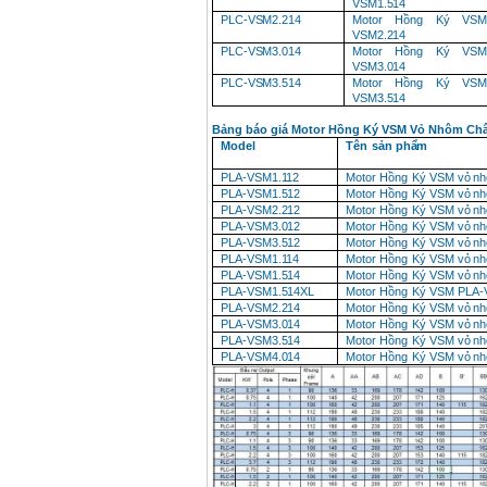
VSM1.514
Máy cưa xích chạy
PLC-VSM2.214
Motor
Hồng
Ký VSM
xăng Stihl MS661
VSM2.214
Giá
:
29900000
VND
PLC-VSM3.014
Motor
Hồng
Ký VSM
VSM3.014
PLC-VSM3.514
Motor
Hồng
Ký VSM
Máy cắt góc đa năng
Makita LS1019L
VSM3.514
(1510W)
Giá
:
14068000
VND
Bảng báo giá Motor Hồng Ký VSM Vỏ Nhôm Ch
Model
Tên
sản
phẩm
PLA-
VSM1.112
Motor
Hồng
Ký
VSM vỏ
n
Bộ máy khoan 100
PLA-
VSM1.512
Motor
Hồng
Ký
VSM vỏ
n
chi tiết Bosch GSB
PLA-
VSM2.212
Motor
Hồng
Ký
VSM vỏ
n
13RE (650W)
PLA-
VSM3.012
Motor
Hồng
Ký
VSM vỏ
n
Giá
:
2200000
VND
PLA-
VSM3.512
Motor
Hồng
Ký
VSM vỏ
n
PLA-
VSM1.114
Motor
Hồng
Ký
VSM vỏ
n
PLA-
VSM1.514
Motor
Hồng
Ký
VSM vỏ
n
PLA-
VSM1.514XL
Motor
Hồng
Ký
VSM PLA-
Máy khoan Bosch
PLA-
VSM2.214
Motor
Hồng
Ký
VSM vỏ
n
GSB 16RE (750W)
PLA-
VSM3.014
Motor
Hồng
Ký
VSM vỏ
n
Giá
:
1850000
VND
PLA-
VSM3.514
Motor
Hồng
Ký
VSM vỏ
n
PLA-
VSM4.014
Motor
Hồng
Ký
VSM vỏ
n
Động cơ xăng Honda
GX160 (5.5HP)
Giá
:
7200000
VND