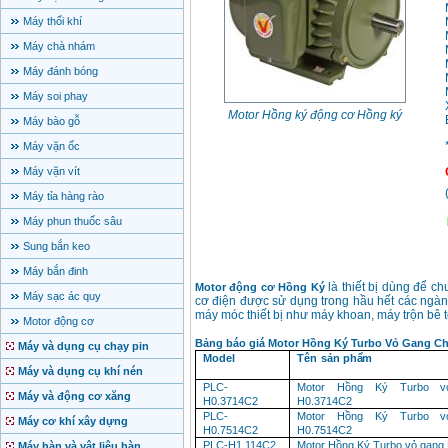
Máy thổi khí
Máy chà nhám
Máy đánh bóng
Máy soi phay
Motor Hồng ký động cơ Hồng ký
Máy bào gỗ
Máy vặn ốc
Máy vặn vít
Máy tỉa hàng rào
Máy phun thuốc sâu
Sung bắn keo
Máy bắn đinh
là thiết bị dùng để 
Motor động cơ Hồng Ký
Máy sạc ác quy
cơ điện được sử dụng trong hầu hết các ngàn
máy móc thiết bị như máy khoan, máy trộn bê
Motor động cơ
Bảng báo giá Motor Hồng Ký Turbo Vỏ Gang C
Máy và dụng cụ chạy pin
Model
Tên
sản
phẩm
Máy và dụng cụ khí nén
PLC-
Motor
Hồng
Ký
Turbo
v
Máy và động cơ xăng
H0.3714C2
H0.3714C2
PLC-
Motor
Hồng
Ký
Turbo
v
Máy cơ khí xây dựng
H0.7514C2
H0.7514C2
PLC-H1.114C2
Motor
Hồng
Ký
Turbo
vỏ
gang
Máy hàn và vật liệu hàn