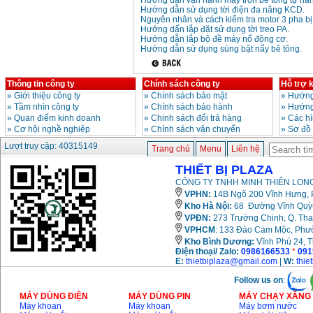
Hướng dẫn vận hành máy trộn bê tông tự hà
Giá
:
3980000
VND
Hướng dẫn sử dụng tời điện đa năng KCD.
Nguyên nhân và cách kiểm tra motor 3 pha bị
Hướng dấn lắp đặt sử dụng tời treo PA.
Máy cưa xích chạy
Hướng dẫn lắp bộ đề máy nổ động cơ.
xăng Stihl MS661
Hướng dẫn sử dụng súng bật nẩy bê tông.
Giá
:
29900000
VND
Máy cắt góc đa năng
Thông tin công ty
Chính sách công ty
Hỗ trợ 
Makita LS1019L
(1510W)
»
Giới thiệu công ty
»
Chính sách bảo mật
»
Hướng
Giá
:
14068000
VND
»
Tầm nhìn công ty
»
Chính sách bảo hành
»
Hướng
»
Quan điểm kinh doanh
»
Chinh sách đổi trả hàng
»
Các h
»
Cơ hội nghề nghiệp
»
Chính sách vận chuyển
»
Sơ đồ
Bộ máy khoan 100
Lượt truy cập: 40315149
Trang chủ
Menu
Liên hệ
chi tiết Bosch GSB
13RE (650W)
THIẾT BỊ PLAZA
Giá
:
2200000
VND
CÔNG TY TNHH MINH THIÊN LONG
VPHN:
14B Ngõ 200 Vĩnh Hưng, P
Kho Hà Nội:
68 Đường Vĩnh Quỳnh
VPĐN:
273 Trường Chinh, Q. Tha
Máy khoan Bosch
GSB 16RE (750W)
VPHCM
: 133 Đào Cam Mộc, Phư
Giá
:
1850000
VND
Kho
Bình Dương:
Vĩnh Phú 24, 
Điện thoại/ Zalo:
0986166533
*
091
E:
thietbiplaza@gmail.com
|
W:
thie
Động cơ xăng Honda
GX160 (5.5HP)
Follow us on
:
Giá
:
7200000
VND
MÁY DÙNG ĐIỆN
MÁY DÙNG PIN
MÁY CHẠY XĂNG 
Máy khoan
Máy khoan
Máy bơm nước