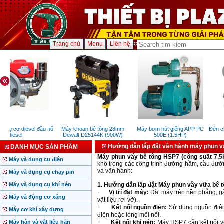
Trang chủ
Menu
Liên hệ
động cơ diesel đầu nổ
Máy khoan bê tông 28mm
Máy bơm hút giếng APP PC
Đèn ch
diesel
Dewalt D25144K (900W)
500E (1.5HP)
Hướng dẫn lắp đặt vận hành máy phun 
DANH MỤC SẢN PHẨM
Máy phun vẩy bê tông HSP7 (công suất 7,5
Máy và dụng cụ điện
khô trong các công trình đường hầm, cầu đường
và vận hành:
Máy và dụng cụ chạy pin
Máy và dụng cụ khí nén
1. Hướng dẫn lắp đặt Máy phun vẫy vữa bê 
·
Vị trí đặt máy:
Đặt máy trên nền phẳng, g
Máy và động cơ xăng
vật liệu rơi vỡ).
·
Kết nối nguồn điện:
Sử dụng nguồn điệ
Máy cơ khí xây dựng
điện hoặc lỏng mối nối.
·
Máy hàn và vật liệu hàn
Kết nối khí nén:
Máy HSP7 cần kết nối vớ