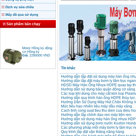
Dịch vụ sửa chữa
Máy đã qua sử dụng
Sản phẩm bán chạy
Motor Hồng ký động
cơ Hồng ký
Giá
:
2280000
VND
Tin khác
Bảng giá động cơ
Hướng dẫn lắp đặt sử dụng máy hàn ống n
diesel đầu nổ diesel
Hướng dẫn lắp đặt máy bơm ly tâm trục ngan
Giá
:
6500000
VND
HDSD Máy Hàn Ống Nhựa HDPE quay tay thủ
Hướng dẫn sử dụng bảo quản động cơ xăng.
Các loại khí dùng cho máy cắt kim loại Plasm
Hướng dẫn quy trình hàn ống HDPE thủy lực.
Bảng giá mũi khoan
Hướng Dẫn Sử Dụng Máy Hút Chân Không V
rút lõi bê tông
Mức tiêu hao nhiên liệu máy dầu máy xăng.
Giá
:
330000
VND
Cach tinh cong suat tieu thu dien cua dieu ho
Hướng dẫn lắp chỉnh dao ren máy tiện ren.
Hướng dẫn sử dụng máy hàn ống nhựa HDP
Hướng dẫn sử dụng bơm nước Koshin Hond
Máy khoan Bosch đa
Các phương pháp mồi máy bơm ly tâm trục n
năng GBH 2-26DRE
Quy trình lắp đặt vận thăng nâng hàng.
(800W)