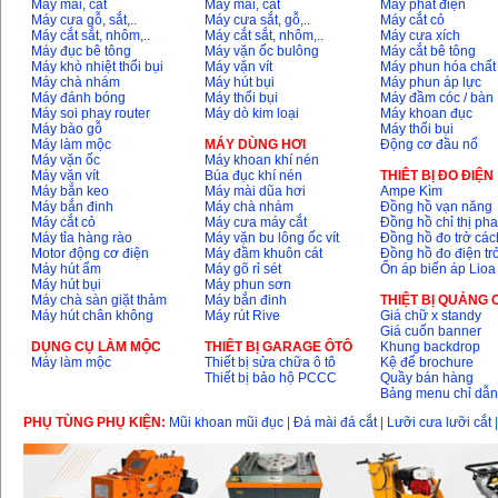
Máy mài, cắt
Máy mài, cắt
Máy phát điện
Máy cưa gỗ, sắt,..
Máy cưa sắt, gỗ,..
Máy cắt cỏ
Máy mài 100mm
Máy cắt sắt, nhôm,..
Máy cắt sắt, nhôm,..
Máy cưa xích
Makita 9553B (710W)
Máy đục bê tông
Máy vặn ốc bulông
Máy cắt bê tông
Giá
:
1296000
VND
Máy khò nhiệt thổi bụi
Máy vặn vít
Máy phun hóa chất
Máy chà nhám
Máy hút bụi
Máy phun áp lực
Máy đánh bóng
Máy thổi bụi
Máy đầm cóc / bàn
Máy soi phay router
Máy dò kim loại
Máy khoan đục
Máy bào gỗ
Máy thổi bụi
Máy làm mộc
MÁY DÙNG HƠI
Động cơ đầu nổ
Máy vặn ốc
Máy khoan khí nén
Máy vặn vít
Búa đục khí nén
THIÊT BỊ ĐO ĐIỆN
Máy bắn keo
Máy mài dũa hơi
Ampe Kìm
Máy bắn đinh
Máy chà nhám
Đồng hồ vạn năng
Máy cắt cỏ
Máy cưa máy cắt
Đồng hồ chỉ thị ph
Máy tỉa hàng rào
Máy vặn bu lông ốc vít
Đồng hồ đo trở các
Motor động cơ điện
Máy đầm khuôn cát
Đồng hồ đo điện tr
Máy hút ẩm
Máy gõ rỉ sét
Ổn áp biến áp Lioa
Máy hút bụi
Máy phun sơn
Máy chà sàn giặt thảm
Máy bắn đinh
THIỆT BỊ QUẢNG
Máy hút chân không
Máy rút Rive
Giá chữ x standy
Giá cuốn banner
DỤNG CỤ LÀM MỘC
THIÊT BỊ GARAGE ÔTÔ
Khung backdrop
Máy làm mộc
Thiết bị sửa chữa ô tô
Kệ để brochure
Thiết bị bảo hộ PCCC
Quầy bán hàng
Bảng menu chỉ dẫ
PHỤ TÙNG PHỤ KIỆN:
Mũi khoan mũi đục
|
Đá mài đá cắt
|
Lưỡi cưa lưỡi cắt