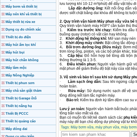
lưu lượng khí 10-12 m³/phút) để đẩy vật liệu đi
Máy bơm và thiết bị
·
Lắp đặt đường ống:
Kết nối ống dẫn vậ
được siết chặt bằng đai khóa để không bị tuột 
Máy nén khí và thiết bị
2. Quy trình vận hành
Máy phun vẫy vữa bê 
Máy thiết bị rửa xe
Quy trình vận hành máy HSP7 cần tuân thủ thứ
Dụng cụ đo chính xác
1.
Kiểm tra trước khi chạy:
Kiểm tra dầu b
buồng quay (rotor) có vật cản hay không.
Thiết bị đo điện
2.
Khởi động hệ thống khí:
Mở van máy nén kh
3.
Khởi động máy chính:
Bật công tắc động 
Máy hút ẩm lọc khí
4
. Bôi trơn đường ống (Rửa máy):
Bơm mộ
trơn lòng ống, piston, và các bộ phận khác, tr
Máy hút bụi
5.
Cấp liệu:
Đổ hỗn hợp bê tông đã trộn (k
thông thường là 1:3-5.
Máy hút chân không
6.
Điều khiển phun:
Người vận hành giữ vò
Máy làm mộc
mặt phun để giảm thiểu độ bật nảy của vật liệ
Máy Nông Nghiệp
3. Vệ sinh và bảo trì sau khi sử dụng
Máy phu
·
Làm sạch ống dẫn:
Sau khi ngừng cấp liệ
Thiết bị phun sơn
hoàn toàn.
·
Máy chà sàn giặt thảm
Rửa máy:
Sử dụng nước sạch để vệ sinh
tông đông kết làm tắc nghẽn máy.
Thiết bị Garage ôtô
·
Bảo trì:
Kiểm tra định kỳ tấm đệm cao su và 
Thiết bị nâng hạ
Lưu ý an toàn:
Người vận hành bắt buộc phải 
tông bắn vào mắt và da.
Thiết Bị PCCC
Bạn có muốn tôi liệt kê danh sách các
phụ kiệ
Thiết bị quảng cáo
máy này để bạn chủ động dự phòng vật tư kh
Tags:
Máy bơm vữa
,
máy phun vữa
,
máy bơm 
Máy đóng đai
Dụng cụ phụ kiện