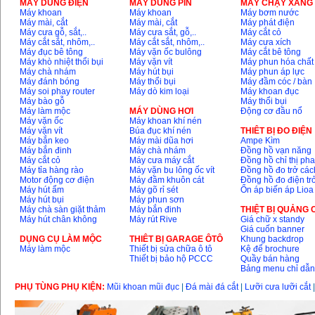
MÁY DÙNG ĐIỆN
MÁY DÙNG PIN
MÁY CHẠY XĂNG 
Máy cắt góc đa năng
Máy khoan
Máy khoan
Máy bơm nước
Makita LS1019L
Máy mài, cắt
Máy mài, cắt
Máy phát điện
(1510W)
Máy cưa gỗ, sắt,..
Máy cưa sắt, gỗ,..
Máy cắt cỏ
Giá
:
14068000
VND
Máy cắt sắt, nhôm,..
Máy cắt sắt, nhôm,..
Máy cưa xích
Máy đục bê tông
Máy vặn ốc bulông
Máy cắt bê tông
Máy khò nhiệt thổi bụi
Máy vặn vít
Máy phun hóa chất
Máy chà nhám
Máy hút bụi
Máy phun áp lực
Bộ máy khoan 100
Máy đánh bóng
Máy thổi bụi
Máy đầm cóc / bàn
chi tiết Bosch GSB
Máy soi phay router
Máy dò kim loại
Máy khoan đục
13RE (650W)
Máy bào gỗ
Máy thổi bụi
Giá
:
2200000
VND
Máy làm mộc
MÁY DÙNG HƠI
Động cơ đầu nổ
Máy vặn ốc
Máy khoan khí nén
Máy vặn vít
Búa đục khí nén
THIÊT BỊ ĐO ĐIỆN
Máy bắn keo
Máy mài dũa hơi
Ampe Kìm
Máy bắn đinh
Máy chà nhám
Đồng hồ vạn năng
Máy khoan Bosch
Máy cắt cỏ
Máy cưa máy cắt
Đồng hồ chỉ thị ph
GSB 16RE (750W)
Máy tỉa hàng rào
Máy vặn bu lông ốc vít
Đồng hồ đo trở các
Giá
:
1850000
VND
Motor động cơ điện
Máy đầm khuôn cát
Đồng hồ đo điện tr
Máy hút ẩm
Máy gõ rỉ sét
Ổn áp biến áp Lioa
Máy hút bụi
Máy phun sơn
Động cơ xăng Honda
Máy chà sàn giặt thảm
Máy bắn đinh
THIỆT BỊ QUẢNG
GX160 (5.5HP)
Máy hút chân không
Máy rút Rive
Giá chữ x standy
Giá
:
7200000
VND
Giá cuốn banner
DỤNG CỤ LÀM MỘC
THIÊT BỊ GARAGE ÔTÔ
Khung backdrop
Máy làm mộc
Thiết bị sửa chữa ô tô
Kệ để brochure
Thiết bị bảo hộ PCCC
Quầy bán hàng
Bảng menu chỉ dẫ
Máy mài 100mm
Makita 9553B (710W)
PHỤ TÙNG PHỤ KIỆN:
Mũi khoan mũi đục
|
Đá mài đá cắt
|
Lưỡi cưa lưỡi cắt
Giá
:
1296000
VND