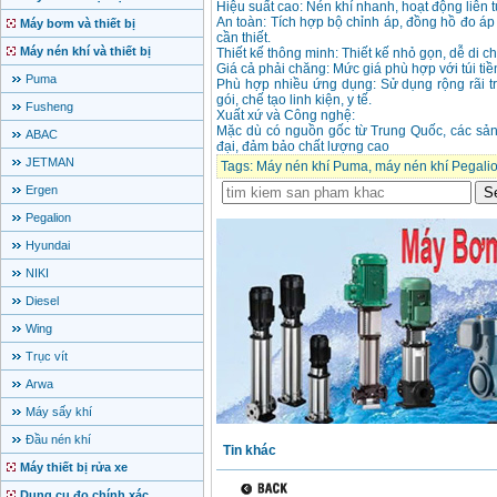
Hiệu suất cao: Nén khí nhanh, hoạt động liên 
An toàn: Tích hợp bộ chỉnh áp, đồng hồ đo áp s
Máy bơm và thiết bị
cần thiết.
Máy nén khí và thiết bị
Thiết kế thông minh: Thiết kế nhỏ gọn, dễ di c
Giá cả phải chăng: Mức giá phù hợp với túi tiề
Puma
Phù hợp nhiều ứng dụng: Sử dụng rộng rãi tr
gói, chế tạo linh kiện, y tế.
Fusheng
Xuất xứ và Công nghệ:
Mặc dù có nguồn gốc từ Trung Quốc, các sả
ABAC
đại, đảm bảo chất lượng cao
JETMAN
Tags:
Máy nén khí Puma
,
máy nén khí Pegali
Ergen
Pegalion
Hyundai
NIKI
Diesel
Wing
Trục vít
Arwa
Máy sấy khí
Đầu nén khí
Tin khác
Máy thiết bị rửa xe
Dụng cụ đo chính xác