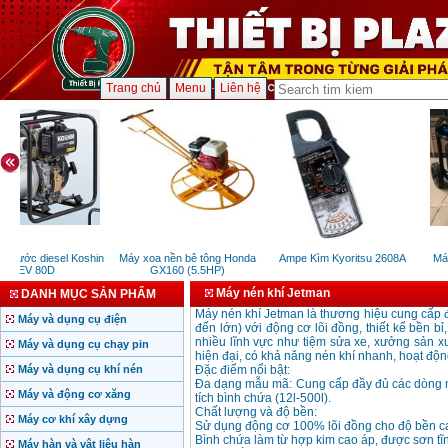
Trang chủ
Menu
Liên hệ
 nước diesel Koshin
Máy xoa nền bê tông Honda
Ampe Kìm Kyoritsu 2608A
Máy
SEV 80D
GX160 (5.5HP)
Máy nén khí Jetman
DANH MỤC SẢN PHẨM
Máy nén khí Jetman là thương hiệu cung cấp đ
Máy và dụng cụ điện
đến lớn) với động cơ lõi đồng, thiết kế bền b
nhiều lĩnh vực như tiệm sửa xe, xưởng sản x
Máy và dụng cụ chạy pin
hiện đại, có khả năng nén khí nhanh, hoạt độn
Máy và dụng cụ khí nén
Đặc điểm nổi bật:
Đa dạng mẫu mã: Cung cấp đầy đủ các dòng m
Máy và động cơ xăng
tích bình chứa (12l-500l).
Chất lượng và độ bền:
Máy cơ khí xây dựng
Sử dụng động cơ 100% lõi đồng cho độ bền ca
Bình chứa làm từ hợp kim cao áp, được sơn tĩnh 
Máy hàn và vật liệu hàn