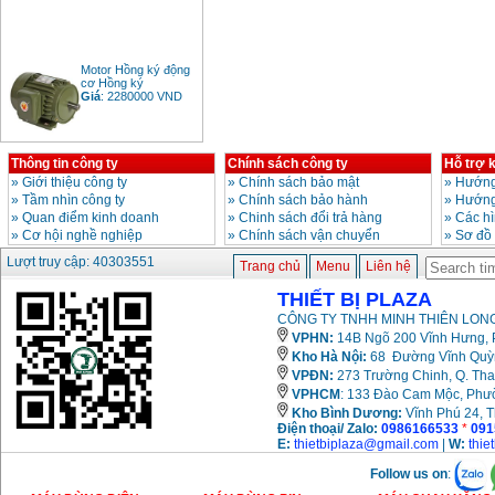
Motor Hồng ký động
cơ Hồng ký
Giá
:
2280000
VND
Thông tin công ty
Chính sách công ty
Hỗ trợ 
Bảng giá động cơ
»
Giới thiệu công ty
»
Chính sách bảo mật
»
Hướng
diesel đầu nổ diesel
Giá
:
6500000
VND
»
Tầm nhìn công ty
»
Chính sách bảo hành
»
Hướng
»
Quan điểm kinh doanh
»
Chinh sách đổi trả hàng
»
Các h
»
Cơ hội nghề nghiệp
»
Chính sách vận chuyển
»
Sơ đồ
Lượt truy cập: 40303551
Bảng giá mũi khoan
Trang chủ
Menu
Liên hệ
rút lõi bê tông
Giá
:
330000
VND
THIẾT BỊ PLAZA
CÔNG TY TNHH MINH THIÊN LONG
VPHN:
14B Ngõ 200 Vĩnh Hưng, P
Máy khoan Bosch đa
Kho Hà Nội:
68 Đường Vĩnh Quỳnh
năng GBH 2-26DRE
VPĐN:
273 Trường Chinh, Q. Tha
(800W)
VPHCM
: 133 Đào Cam Mộc, Phư
Giá
:
3980000
VND
Kho
Bình Dương:
Vĩnh Phú 24, 
Điện thoại/ Zalo:
0986166533
*
091
Máy cưa xích chạy
E:
thietbiplaza@gmail.com
|
W:
thie
xăng Stihl MS661
Giá
:
29900000
VND
Follow us on
: