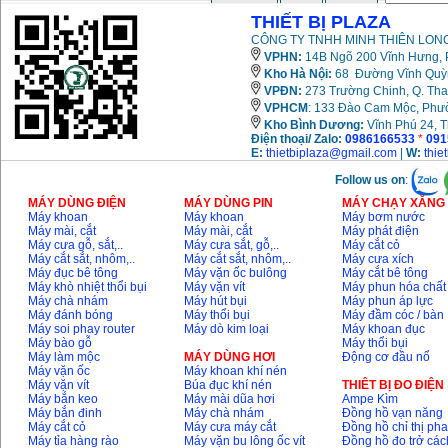
THIẾT BỊ PLAZA
CÔNG TY TNHH MINH THIÊN LONG
VPHN:
14B Ngõ 200 Vĩnh Hưng, P
Kho Hà Nội:
68 Đường Vĩnh Quỳnh
VPĐN:
273 Trường Chinh, Q. Tha
VPHCM
: 133 Đào Cam Mộc, Phư
Kho
Bình Dương:
Vĩnh Phú 24, 
Điện thoại/ Zalo:
0986166533
*
091
E:
thietbiplaza@gmail.com
|
W:
thie
Follow us on
:
MÁY DÙNG ĐIỆN
MÁY DÙNG PIN
MÁY CHẠY XĂNG 
Máy khoan
Máy khoan
Máy bơm nước
Máy mài, cắt
Máy mài, cắt
Máy phát điện
Máy cưa gỗ, sắt,..
Máy cưa sắt, gỗ,..
Máy cắt cỏ
Máy cắt sắt, nhôm,..
Máy cắt sắt, nhôm,..
Máy cưa xích
Máy đục bê tông
Máy vặn ốc bulông
Máy cắt bê tông
Máy khò nhiệt thổi bụi
Máy vặn vít
Máy phun hóa chất
Máy chà nhám
Máy hút bụi
Máy phun áp lực
Máy đánh bóng
Máy thổi bụi
Máy đầm cóc / bàn
Máy soi phay router
Máy dò kim loại
Máy khoan đục
Máy bào gỗ
Máy thổi bụi
Máy làm mộc
MÁY DÙNG HƠI
Động cơ đầu nổ
Máy vặn ốc
Máy khoan khí nén
Máy vặn vít
Búa đục khí nén
THIÊT BỊ ĐO ĐIỆN
Máy bắn keo
Máy mài dũa hơi
Ampe Kìm
Máy bắn đinh
Máy chà nhám
Đồng hồ vạn năng
Máy cắt cỏ
Máy cưa máy cắt
Đồng hồ chỉ thị ph
Máy tỉa hàng rào
Máy vặn bu lông ốc vít
Đồng hồ đo trở các