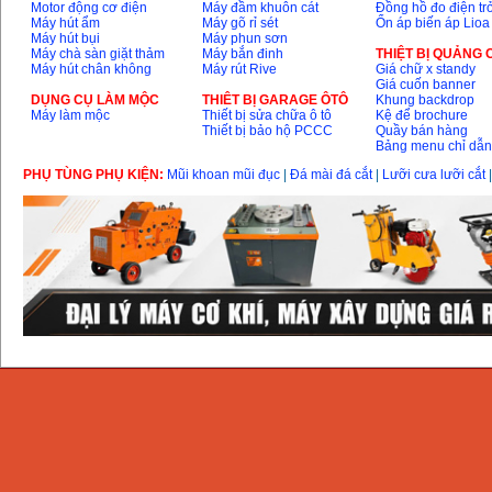
Motor động cơ điện
Máy đầm khuôn cát
Đồng hồ đo điện tr
Máy hút ẩm
Máy gõ rỉ sét
Ổn áp biến áp Lioa
Máy hút bụi
Máy phun sơn
Máy chà sàn giặt thảm
Máy bắn đinh
THIỆT BỊ QUẢNG
Máy hút chân không
Máy rút Rive
Giá chữ x standy
Giá cuốn banner
DỤNG CỤ LÀM MỘC
THIÊT BỊ GARAGE ÔTÔ
Khung backdrop
Máy làm mộc
Thiết bị sửa chữa ô tô
Kệ để brochure
Thiết bị bảo hộ PCCC
Quầy bán hàng
Bảng menu chỉ dẫ
PHỤ TÙNG PHỤ KIỆN:
Mũi khoan mũi đục
|
Đá mài đá cắt
|
Lưỡi cưa lưỡi cắt