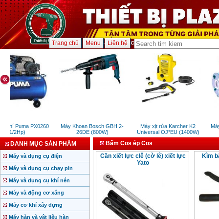
Trang chủ
Menu
Liên hệ
n khí Puma PX0260
Máy Khoan Bosch GBH 2-
Máy xịt rửa Karcher K2
Máy
(1/2Hp)
26DE (800W)
Universal OJ*EU (1400W)
Bấm Cos ép Cos
DANH MỤC SẢN PHẨM
Cần xiết lực clê (cờ lê) xiết lực
Kìm b
Máy và dụng cụ điện
Yato
Máy và dụng cụ chạy pin
Máy và dụng cụ khí nén
Máy và động cơ xăng
Máy cơ khí xây dựng
Máy hàn và vật liệu hàn