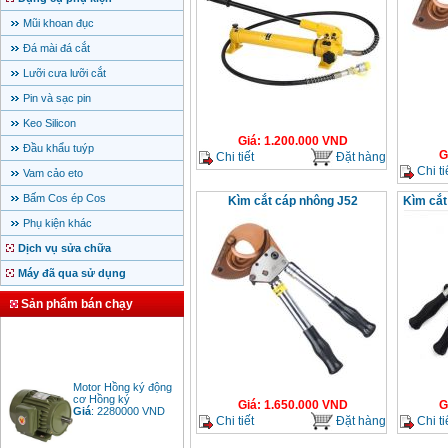
Mũi khoan đục
Đá mài đá cắt
Lưỡi cưa lưỡi cắt
Pin và sạc pin
Keo Silicon
Giá
:
1.200.000
VND
Đầu khẩu tuýp
G
Chi tiết
Đặt hàng
Chi ti
Vam cảo eto
Bấm Cos ép Cos
Kìm cắt cáp nhông J52
Kìm cắt
Phụ kiện khác
Dịch vụ sửa chữa
Máy đã qua sử dụng
Sản phẩm bán chạy
Motor Hồng ký động
cơ Hồng ký
Giá
:
1.650.000
VND
G
Giá
:
2280000
VND
Chi tiết
Đặt hàng
Chi ti