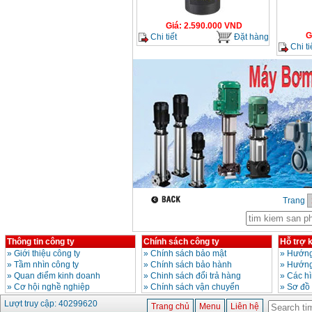
13RE (650W)
Giá
:
2200000
VND
Giá
:
2.590.000
VND
G
Chi tiết
Đặt hàng
Chi ti
Máy khoan Bosch
GSB 16RE (750W)
Giá
:
1850000
VND
Động cơ xăng Honda
GX160 (5.5HP)
Giá
:
7200000
VND
Máy mài 100mm
Makita 9553B (710W)
Giá
:
1296000
VND
Trang
Thông tin công ty
Chính sách công ty
Hỗ trợ 
»
Giới thiệu công ty
»
Chính sách bảo mật
»
Hướng
»
Tầm nhìn công ty
»
Chính sách bảo hành
»
Hướng
»
Quan điểm kinh doanh
»
Chinh sách đổi trả hàng
»
Các h
»
Cơ hội nghề nghiệp
»
Chính sách vận chuyển
»
Sơ đồ
Lượt truy cập: 40299620
Trang chủ
Menu
Liên hệ