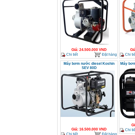
Giá
:
24.500.000
VND
Gi
Chi tiết
Đặt hàng
Chi tiế
Máy bơm nước diesel Koshin
Máy bơm
SEV 80D
G
Giá
:
16.500.000
VND
Chi tiế
Chi tiết
Đặt hàng