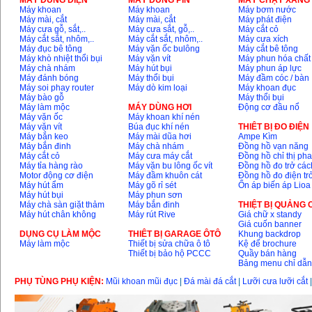
MÁY DÙNG ĐIỆN
MÁY DÙNG PIN
MÁY CHẠY XĂNG 
Máy khoan
Máy khoan
Máy bơm nước
Máy mài, cắt
Máy mài, cắt
Máy phát điện
Máy cưa gỗ, sắt,..
Máy cưa sắt, gỗ,..
Máy cắt cỏ
Máy cắt sắt, nhôm,..
Máy cắt sắt, nhôm,..
Máy cưa xích
Máy đục bê tông
Máy vặn ốc bulông
Máy cắt bê tông
Máy khò nhiệt thổi bụi
Máy vặn vít
Máy phun hóa chất
Máy chà nhám
Máy hút bụi
Máy phun áp lực
Máy đánh bóng
Máy thổi bụi
Máy đầm cóc / bàn
Máy soi phay router
Máy dò kim loại
Máy khoan đục
Máy bào gỗ
Máy thổi bụi
Máy làm mộc
MÁY DÙNG HƠI
Động cơ đầu nổ
Máy vặn ốc
Máy khoan khí nén
Máy vặn vít
Búa đục khí nén
THIÊT BỊ ĐO ĐIỆN
Máy bắn keo
Máy mài dũa hơi
Ampe Kìm
Máy bắn đinh
Máy chà nhám
Đồng hồ vạn năng
Máy cắt cỏ
Máy cưa máy cắt
Đồng hồ chỉ thị ph
Máy tỉa hàng rào
Máy vặn bu lông ốc vít
Đồng hồ đo trở các
Motor động cơ điện
Máy đầm khuôn cát
Đồng hồ đo điện tr
Máy hút ẩm
Máy gõ rỉ sét
Ổn áp biến áp Lioa
Máy hút bụi
Máy phun sơn
Máy chà sàn giặt thảm
Máy bắn đinh
THIỆT BỊ QUẢNG
Máy hút chân không
Máy rút Rive
Giá chữ x standy
Giá cuốn banner
DỤNG CỤ LÀM MỘC
THIÊT BỊ GARAGE ÔTÔ
Khung backdrop
Máy làm mộc
Thiết bị sửa chữa ô tô
Kệ để brochure
Thiết bị bảo hộ PCCC
Quầy bán hàng
Bảng menu chỉ dẫ
PHỤ TÙNG PHỤ KIỆN:
Mũi khoan mũi đục
|
Đá mài đá cắt
|
Lưỡi cưa lưỡi cắt