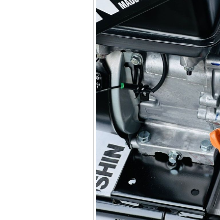
Máy khoan Bosch đa
năng GBH 2-26DRE
(800W)
Giá
:
3980000
VND
Máy cưa xích chạy
xăng Stihl MS661
Giá
:
29900000
VND
Máy cắt góc đa năng
Makita LS1019L
(1510W)
Giá
:
14068000
VND
Bộ máy khoan 100
chi tiết Bosch GSB
13RE (650W)
Giá
:
2200000
VND
Máy khoan Bosch
GSB 16RE (750W)
Giá
:
1850000
VND
Động cơ xăng Honda
GX160 (5.5HP)