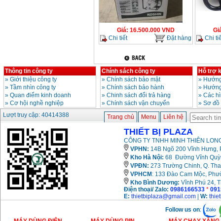
Giá
:
16.500.000
VND
Gi
Chi tiết
Đặt hàng
Chi tiế
Thông tin công ty
Chính sách công ty
Hỗ trợ 
»
Giới thiệu công ty
»
Chính sách bảo mật
»
Hướng
»
Tầm nhìn công ty
»
Chính sách bảo hành
»
Hướng
»
Quan điểm kinh doanh
»
Chinh sách đổi trả hàng
»
Các h
»
Cơ hội nghề nghiệp
»
Chính sách vận chuyển
»
Sơ đồ
Lượt truy cập: 40414388
Trang chủ
Menu
Liên hệ
THIẾT BỊ PLAZA
CÔNG TY TNHH MINH THIÊN LONG
VPHN:
14B Ngõ 200 Vĩnh Hưng, P
Kho Hà Nội:
68 Đường Vĩnh Quỳnh
VPĐN:
273 Trường Chinh, Q. Tha
VPHCM
: 133 Đào Cam Mộc, Phư
Kho
Bình Dương:
Vĩnh Phú 24, 
Điện thoại/ Zalo:
0986166533
*
091
E:
thietbiplaza@gmail.com
|
W:
thie
Follow us on
: