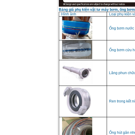
Bảng giá phụ kiện vật tư máy bơm, ống bơm 
Hình ảnh
Loại phụ kiện v
Ống bơm nước 
Ống bơm cứu hỏ
Lăng phun chữ
Ren trong kết 
Ống hút gân nh