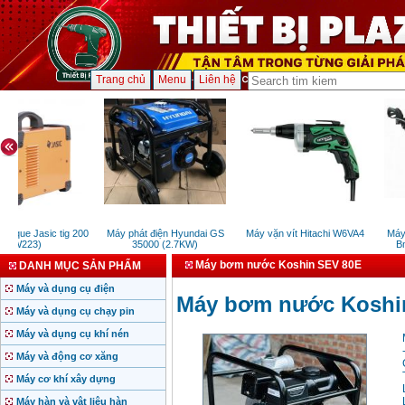
Trang chủ
Menu
Liên hệ
 que Jasic tig 200
Máy phát điện Hyundai GS
Máy vặn vít Hitachi W6VA4
Máy xị
(W223)
35000 (2.7KW)
BmB
Máy bơm nước Koshin SEV 80E
DANH MỤC SẢN PHẨM
Máy và dụng cụ điện
Máy bơm nước Koshi
Máy và dụng cụ chạy pin
Máy và dụng cụ khí nén
Máy và động cơ xăng
Máy cơ khí xây dựng
Máy hàn và vật liệu hàn