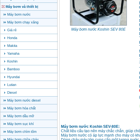
Máy bơm và thiết bị
Máy bơm nước
Máy bơm chạy xăng
Máy bơm nước Koshin SEV 80E
Giá rẻ
Honda
Makita
Yamaha
Koshin
Bamboo
Hyundai
Lutian
Diesel
Máy bơm nước diesel
Máy bơm hóa chất
Máy bơm dầu mỡ
Máy bơm sục khí
Máy bơm nước Koshin SEV-80E:
Chất liệu cấu tạo nên máy chắc chắn, giúp chó
Máy bơm chìm tõm
Máy bơm nước có áp lực mạnh cho máy có khả
Máy bơm chữa cháy
Dòng chảy máy lớn cung cấp một lượng nước l