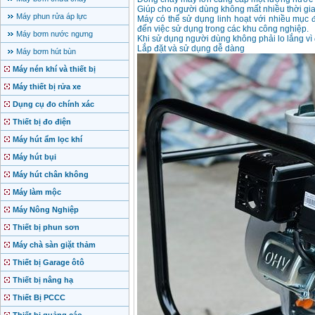
Giúp cho người dùng không mất nhiều thời gi
Máy phun rửa áp lực
Máy có thể sử dụng linh hoạt với nhiều mục đ
đến việc sử dụng trong các khu công nghiệp.
Máy bơm nước ngưng
Khi sử dụng người dùng không phải lo lắng vì
Lắp đặt và sử dụng dễ dàng
Máy bơm hút bùn
Máy nén khí và thiết bị
Máy thiết bị rửa xe
Dụng cụ đo chính xác
Thiết bị đo điện
Máy hút ẩm lọc khí
Máy hút bụi
Máy hút chân không
Máy làm mộc
Máy Nông Nghiệp
Thiết bị phun sơn
Máy chà sàn giặt thảm
Thiết bị Garage ôtô
Thiết bị nâng hạ
Thiết Bị PCCC