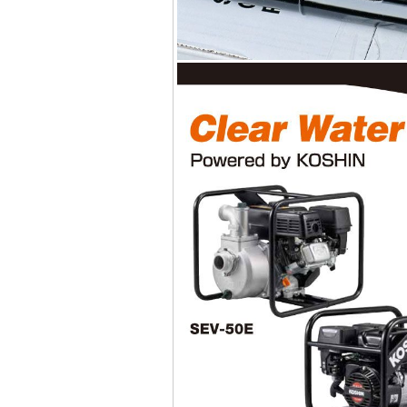
Giá
:
7200000
VND
Máy mài 100mm
Makita 9553B (710W)
Giá
:
1296000
VND