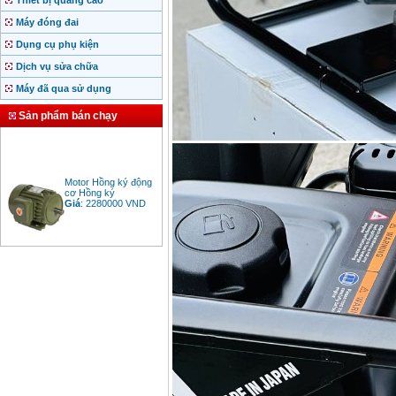
Thiết bị quảng cáo
Máy đóng đai
Dụng cụ phụ kiện
Dịch vụ sửa chữa
Máy đã qua sử dụng
Sản phẩm bán chạy
Motor Hồng ký động
cơ Hồng ký
Giá
:
2280000
VND
Bảng giá động cơ
diesel đầu nổ diesel
Giá
:
6500000
VND
Bảng giá mũi khoan
rút lõi bê tông
Giá
:
330000
VND