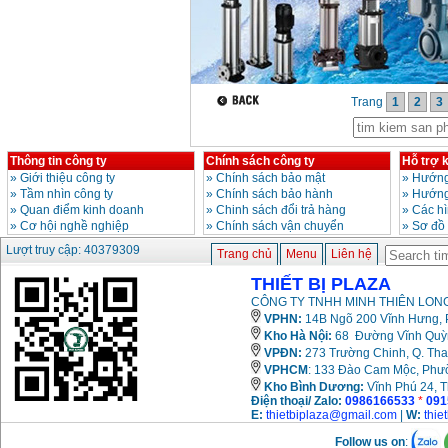
Trang
1
2
3
Thông tin công ty
Chính sách công ty
Hỗ trợ 
»
Giới thiệu công ty
»
Chính sách bảo mật
»
Hướng
»
Tầm nhìn công ty
»
Chính sách bảo hành
»
Hướng
»
Quan điểm kinh doanh
»
Chinh sách đổi trả hàng
»
Các h
»
Cơ hội nghề nghiệp
»
Chính sách vận chuyển
»
Sơ đồ
Lượt truy cập: 40379309
Trang chủ
Menu
Liên hệ
THIẾT BỊ PLAZA
CÔNG TY TNHH MINH THIÊN LONG
VPHN:
14B Ngõ 200 Vĩnh Hưng, P
Kho Hà Nội:
68 Đường Vĩnh Quỳnh
VPĐN:
273 Trường Chinh, Q. Tha
VPHCM
: 133 Đào Cam Mộc, Phư
Kho
Bình Dương:
Vĩnh Phú 24, 
Điện thoại/ Zalo:
0986166533
*
091
E:
thietbiplaza@gmail.com
|
W:
thie
Follow us on
: