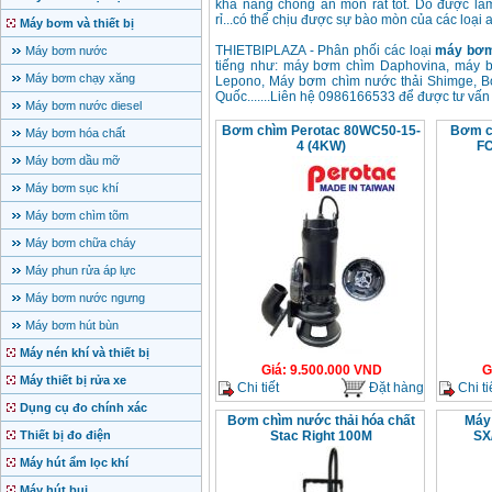
khả năng chống ăn mòn rất tốt. Do được làm
rỉ...có thể chịu được sự bào mòn của các loại ax
Máy bơm và thiết bị
THIETBIPLAZA - Phân phối các loại
máy bơm
Máy bơm nước
tiếng như: máy bơm chìm Daphovina, máy 
Máy bơm chạy xăng
Lepono, Máy bơm chìm nước thải Shimge, B
Quốc.......Liên hệ 0986166533 để được tư vấn 
Máy bơm nước diesel
Bơm chìm Perotac 80WC50-15-
Bơm c
Máy bơm hóa chất
4 (4KW)
FC
Máy bơm dầu mỡ
Máy bơm sục khí
Máy bơm chìm tõm
Máy bơm chữa cháy
Máy phun rửa áp lực
Máy bơm nước ngưng
Máy bơm hút bùn
Máy nén khí và thiết bị
Giá
:
9.500.000
VND
G
Máy thiết bị rửa xe
Chi tiết
Đặt hàng
Chi ti
Dụng cụ đo chính xác
Bơm chìm nước thải hóa chất
Máy 
Thiết bị đo điện
Stac Right 100M
SX
Máy hút ẩm lọc khí
Máy hút bụi