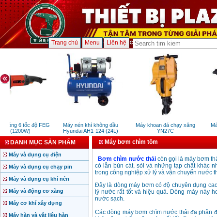
Trang chủ
Menu
Liên hệ
 bóng 6 tốc độ FEG
Máy nén khí không dầu
Máy khoan đá chạy xăng
Máy
18 (1200W)
Hyundai AH1-124 (24L)
YN27C
Máy bơm chìm tõm
DANH MỤC SẢN PHẨM
Máy và dụng cụ điện
Bơm chìm nước thải
còn gọi là máy bơm th
có lẫn bùn cát, sỏi và những tạp chất khác
Máy và dụng cụ chạy pin
trong công nghiệp xử lý và vận chuyển nước th
Máy và dụng cụ khí nén
Đây là dòng máy bơm có độ chuyên dụng cao, 
Máy và động cơ xăng
lý nước rất tốt và hiệu quả. Dòng máy này 
nước sạch.
Máy cơ khí xây dựng
Các dòng máy bơm chìm nước thải đa phần đư
Máy hàn và vật liệu hàn