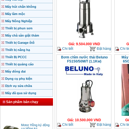
Máy hút chân không
Máy làm mộc
Máy Nông Nghiệp
Thiết bị phun sơn
Máy chà sàn giặt thảm
Thiết bị Garage ôtô
Giá
:
9.504.000
VND
G
Chi tiết
Đặt hàng
Chi ti
Thiết bị nâng hạ
Thiết Bị PCCC
Bơm chìm nước thải Beluno
Máy 
FS150/50M/T (1.1Kw)
65G
Thiết bị quảng cáo
Máy đóng đai
Dụng cụ phụ kiện
Dịch vụ sửa chữa
Máy đã qua sử dụng
Sản phẩm bán chạy
Giá
:
10.500.000
VND
Gi
Motor Hồng ký động
Chi tiết
Đặt hàng
Chi ti
cơ Hồng ký