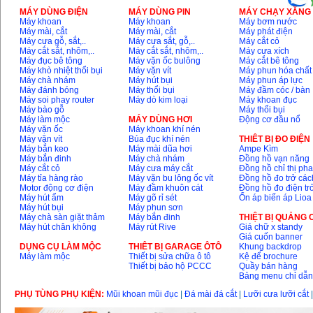
MÁY DÙNG ĐIỆN
MÁY DÙNG PIN
MÁY CHẠY XĂNG 
Máy khoan
Máy khoan
Máy bơm nước
Máy mài, cắt
Máy mài, cắt
Máy phát điện
Máy cưa gỗ, sắt,..
Máy cưa sắt, gỗ,..
Máy cắt cỏ
Máy cắt sắt, nhôm,..
Máy cắt sắt, nhôm,..
Máy cưa xích
Máy đục bê tông
Máy vặn ốc bulông
Máy cắt bê tông
Máy khò nhiệt thổi bụi
Máy vặn vít
Máy phun hóa chất
Máy chà nhám
Máy hút bụi
Máy phun áp lực
Máy đánh bóng
Máy thổi bụi
Máy đầm cóc / bàn
Máy soi phay router
Máy dò kim loại
Máy khoan đục
Máy bào gỗ
Máy thổi bụi
Máy làm mộc
MÁY DÙNG HƠI
Động cơ đầu nổ
Máy vặn ốc
Máy khoan khí nén
Máy vặn vít
Búa đục khí nén
THIÊT BỊ ĐO ĐIỆN
Máy bắn keo
Máy mài dũa hơi
Ampe Kìm
Máy bắn đinh
Máy chà nhám
Đồng hồ vạn năng
Máy cắt cỏ
Máy cưa máy cắt
Đồng hồ chỉ thị ph
Máy tỉa hàng rào
Máy vặn bu lông ốc vít
Đồng hồ đo trở các
Motor động cơ điện
Máy đầm khuôn cát
Đồng hồ đo điện tr
Máy hút ẩm
Máy gõ rỉ sét
Ổn áp biến áp Lioa
Máy hút bụi
Máy phun sơn
Máy chà sàn giặt thảm
Máy bắn đinh
THIỆT BỊ QUẢNG
Máy hút chân không
Máy rút Rive
Giá chữ x standy
Giá cuốn banner
DỤNG CỤ LÀM MỘC
THIÊT BỊ GARAGE ÔTÔ
Khung backdrop
Máy làm mộc
Thiết bị sửa chữa ô tô
Kệ để brochure
Thiết bị bảo hộ PCCC
Quầy bán hàng
Bảng menu chỉ dẫ
PHỤ TÙNG PHỤ KIỆN:
Mũi khoan mũi đục
|
Đá mài đá cắt
|
Lưỡi cưa lưỡi cắt