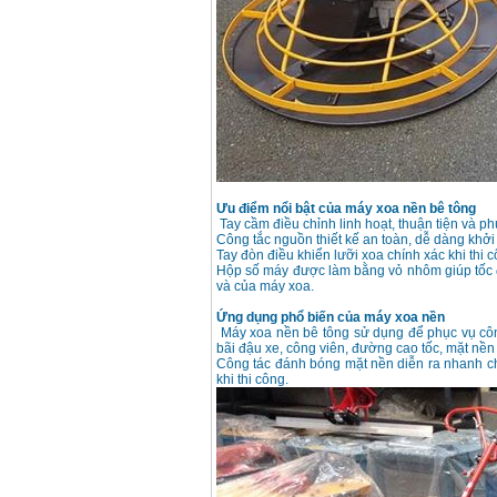
chi tiết Bosch GSB
13RE (650W)
Giá
:
2200000
VND
Máy khoan Bosch
GSB 16RE (750W)
Giá
:
1850000
VND
Động cơ xăng Honda
GX160 (5.5HP)
Ưu điểm nổi bật của máy xoa nền bê tông
Giá
:
7200000
VND
Tay cầm điều chỉnh linh hoạt, thuận tiện và p
Công tắc nguồn thiết kế an toàn, dễ dàng khởi
Tay đòn điều khiển lưỡi xoa chính xác khi thi c
Hộp số máy được làm bằng vỏ nhôm giúp tốc 
và của máy xoa.
Máy mài 100mm
Makita 9553B (710W)
Ứng dụng phổ biến của máy xoa nền
Giá
:
1296000
VND
Máy xoa nền bê tông sử dụng để phục vụ côn
bãi đậu xe, công viên, đường cao tốc, mặt nền
Công tác đánh bóng mặt nền diễn ra nhanh chón
khi thi công.