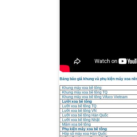
Bảng báo giá khung và phụ kiện máy xoa nền
Khung máy xoa bê tông
Khung máy xoa bê tông TQ
Khung máy xoa bê tông Vifuco Vietnam
Lưỡi xoa bê tông
Lưỡi xoa bê tông TQ
Lưỡi xoa bê tông VN
Lưỡi xoa bê tông Hàn Quốc
Lưỡi xoa bê tông Nhật
Mâm xoa bê tông
Phụ kiện máy xoa bê tông
Hộp số máy xoa Hàn Quốc