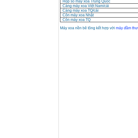
Hộp số máy xoa Trung Quốc
Càng máy xoa Việt Nam/cái
Càng máy xoa TQ/cái
Côn máy xoa Nhật
Côn máy xoa TQ
Máy xoa nền bê tông kết hợp với
máy đầm thư