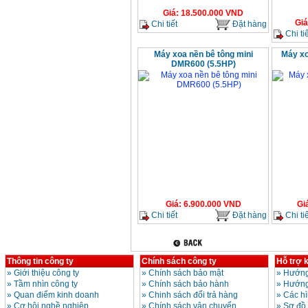
Giá
:
18.500.000
VND
Giá
Chi tiết
Đặt hàng
Chi tiế
Máy xoa nền bê tông mini
Máy xo
DMR600 (5.5HP)
Giá
:
6.900.000
VND
Gi
Chi tiết
Đặt hàng
Chi tiế
Thông tin công ty
Chính sách công ty
Hỗ trợ 
»
Giới thiệu công ty
»
Chính sách bảo mật
»
Hướng
»
Tầm nhìn công ty
»
Chính sách bảo hành
»
Hướng
»
Quan điểm kinh doanh
»
Chinh sách đổi trả hàng
»
Các h
»
Cơ hội nghề nghiệp
»
Chính sách vận chuyển
»
Sơ đồ