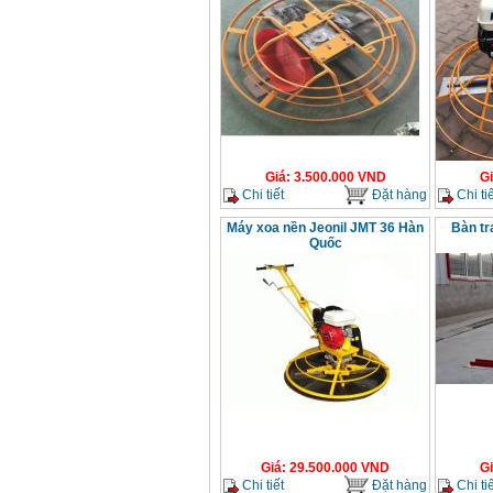
Giá
:
3.500.000
VND
G
Chi tiết
Đặt hàng
Chi tiế
Máy xoa nền Jeonil JMT 36 Hàn
Bàn tr
Quốc
Giá
:
29.500.000
VND
G
Chi tiết
Đặt hàng
Chi tiế