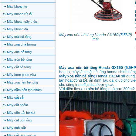
Máy khoan từ
Máy khoan rút lõi
Máy khoan cấy thép
Máy khoan đá
Máy xoa nền bê tông Honda GX160 (5.5HP)
Máy mài bê tông
thái
Máy xoa chà tường
Máy đục bê tông
Máy trộn bê tông
Máy cắt bê tông
Máy xoa nên bê tông Honda GX160 (5.5HP
honda, máy làm mặt bê tông honda chính hãng 
Máy bơm phun vữa
Máy xoa nền bê tông Honda GX160
sử dụng
lan
hoạt đông tốt, ổn định, lâu dài,giúp cho 
Máy xoa nền bê tông
cho công trình đạt chất lượng cao.
Với diện tích xoa nền bê tông nhỏ hơn 300m2
Máy băm nền tạo nhám
Máy cắt sắt
Máy cắt nhôm
Máy uốn sắt bẻ đai
Máy cắt uốn ống
Máy duỗi sắt
Máy cắt rãnh tường