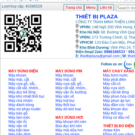
Lượt truy cập: 40396529
Trang chủ
Menu
Liên hệ
THIẾT BỊ PLAZA
CÔNG TY TNHH MINH THIÊN LONG
VPHN:
14B Ngõ 200 Vĩnh Hưng, P
Kho Hà Nội:
68 Đường Vĩnh Quỳnh
VPĐN:
273 Trường Chinh, Q. Tha
VPHCM
: 133 Đào Cam Mộc, Phư
Kho
Bình Dương:
Vĩnh Phú 24, 
Điện thoại/ Zalo:
0986166533
*
091
E:
thietbiplaza@gmail.com
|
W:
thie
Follow us on
:
MÁY DÙNG ĐIỆN
MÁY DÙNG PIN
MÁY CHẠY XĂNG 
Máy khoan
Máy khoan
Máy bơm nước
Máy mài, cắt
Máy mài, cắt
Máy phát điện
Máy cưa gỗ, sắt,..
Máy cưa sắt, gỗ,..
Máy cắt cỏ
Máy cắt sắt, nhôm,..
Máy cắt sắt, nhôm,..
Máy cưa xích
Máy đục bê tông
Máy vặn ốc bulông
Máy cắt bê tông
Máy khò nhiệt thổi bụi
Máy vặn vít
Máy phun hóa chất
Máy chà nhám
Máy hút bụi
Máy phun áp lực
Máy đánh bóng
Máy thổi bụi
Máy đầm cóc / bàn
Máy soi phay router
Máy dò kim loại
Máy khoan đục
Máy bào gỗ
Máy thổi bụi
Máy làm mộc
MÁY DÙNG HƠI
Động cơ đầu nổ
Máy vặn ốc
Máy khoan khí nén
Máy vặn vít
Búa đục khí nén
THIÊT BỊ ĐO ĐIỆN
Máy bắn keo
Máy mài dũa hơi
Ampe Kìm
Máy bắn đinh
Máy chà nhám
Đồng hồ vạn năng