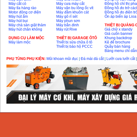
Máy cắt cỏ
Máy cưa máy cắt
Đồng hồ chỉ thị ph
Máy tỉa hàng rào
Máy vặn bu lông ốc vít
Đồng hồ đo trở các
Motor động cơ điện
Máy đầm khuôn cát
Đồng hồ đo điện tr
Máy hút ẩm
Máy gõ rỉ sét
Ổn áp biến áp Lioa
Máy hút bụi
Máy phun sơn
Máy chà sàn giặt thảm
Máy bắn đinh
THIỆT BỊ QUẢNG
Máy hút chân không
Máy rút Rive
Giá chữ x standy
Giá cuốn banner
DỤNG CỤ LÀM MỘC
THIÊT BỊ GARAGE ÔTÔ
Khung backdrop
Máy làm mộc
Thiết bị sửa chữa ô tô
Kệ để brochure
Thiết bị bảo hộ PCCC
Quầy bán hàng
Bảng menu chỉ dẫ
PHỤ TÙNG PHỤ KIỆN:
Mũi khoan mũi đục
|
Đá mài đá cắt
|
Lưỡi cưa lưỡi cắt