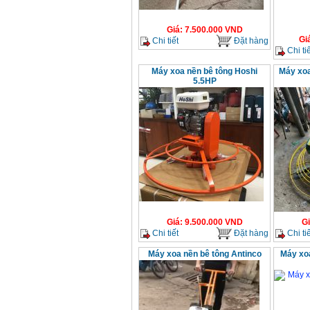
Giá
:
7.500.000
VND
Gi
Chi tiết
Đặt hàng
Chi tiế
Máy xoa nền bê tông Hoshi
Máy xoa
5.5HP
Giá
:
9.500.000
VND
G
Chi tiết
Đặt hàng
Chi tiế
Máy xoa nền bê tông Antinco
Máy xo