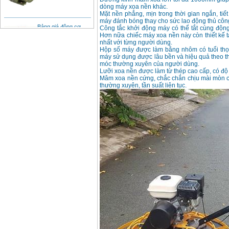
dòng máy xoa nền khác.
Mặt nền phẳng, mịn trong thời gian ngắn, tiết
Bảng giá động cơ
máy đánh bóng thay cho sức lao động thủ côn
diesel đầu nổ diesel
Công tắc khởi động máy có thể tắt cùng độn
Giá
:
6500000
VND
Hơn nữa chiếc máy xoa nền này còn thiết kế ta
nhất với từng người dùng.
Hộp số máy được làm bằng nhôm có tuổi thọ 
máy sử dụng được lâu bền và hiệu quả theo th
Bảng giá mũi khoan
móc thường xuyên của người dùng.
rút lõi bê tông
Lưỡi xoa nền được làm từ thép cao cấp, có độ
Giá
:
330000
VND
Mâm xoa nền cứng, chắc chắn chịu mài mòn cự
thường xuyên, tần suất liên tục.
Máy khoan Bosch đa
năng GBH 2-26DRE
(800W)
Giá
:
3980000
VND
Máy cưa xích chạy
xăng Stihl MS661
Giá
:
29900000
VND
Máy cắt góc đa năng
Makita LS1019L
(1510W)
Giá
:
14068000
VND
Bộ máy khoan 100