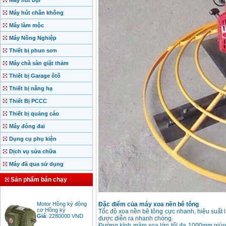
Máy hút bụi
Máy hút chân không
Máy làm mộc
Máy Nông Nghiệp
Thiết bị phun sơn
Máy chà sàn giặt thảm
Thiết bị Garage ôtô
Thiết bị nâng hạ
Thiết Bị PCCC
Thiết bị quảng cáo
Máy đóng đai
Dụng cụ phụ kiện
Dịch vụ sửa chữa
Máy đã qua sử dụng
Sản phẩm bán chạy
Motor Hồng ký động
cơ Hồng ký
Đặc điểm của máy xoa nền bê tông
Giá
:
2280000
VND
Tốc độ xoa nền bê tông cực nhanh, hiệu suất l
được diễn ra nhanh chóng.
Đường kính mâm xoa lớn tối đa 1000mm giúp d