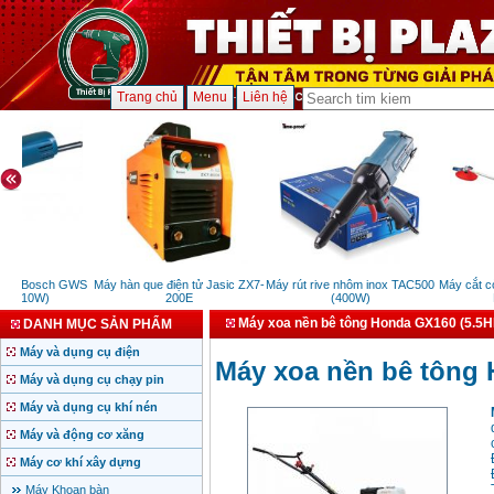
Trang chủ
Menu
Liên hệ
m Bosch GWS
Máy hàn que điện tử Jasic ZX7-
Máy rút rive nhôm inox TAC500
Máy cắt cỏ 
(710W)
200E
(400W)
EB
Máy xoa nền bê tông Honda GX160 (5.5HP
DANH MỤC SẢN PHẨM
Máy và dụng cụ điện
Máy xoa nền bê tông 
Máy và dụng cụ chạy pin
Máy và dụng cụ khí nén
Máy và động cơ xăng
Máy cơ khí xây dựng
Máy Khoan bàn