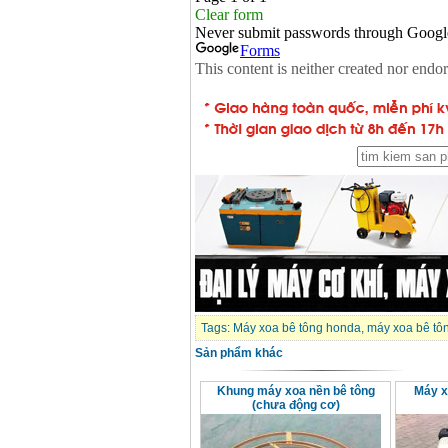
Tags:
Máy xoa bê tông honda
,
máy xoa bê tô
Sản phẩm khác
Khung máy xoa nền bê tông
Máy x
(chưa động cơ)