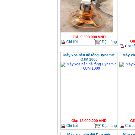
Giá
:
9.300.000
VND
Gi
Chi tiết
Đặt hàng
Chi tiế
Máy xoa nền bê tông Dynamic
Máy xoa
QJM 1000
Giá
:
12.000.000
VND
Gi
Chi tiết
Đặt hàng
Chi tiế
Máy xoa nền đôi Dynamic
Máy xoa