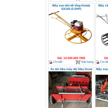
Máy xoa nền bê tông Honda
Máy cà
GX160 (5.5HP)
Giá
:
14.500.000
VND
Gi
Chi tiết
Đặt hàng
Chi tiế
Xe dải Sika máy dải Sika Grout
Máy xoa 