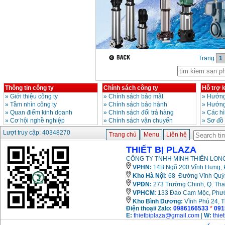
Bộ máy khoan 100
chi tiết Bosch GSB
13RE (650W)
Giá
:
2200000
VND
Trang
1
Máy khoan Bosch
Thông tin công ty
Chính sách công ty
Hỗ trợ 
GSB 16RE (750W)
Giá
:
1850000
VND
»
Giới thiệu công ty
»
Chính sách bảo mật
»
Hướng
»
Tầm nhìn công ty
»
Chính sách bảo hành
»
Hướng
»
Quan điểm kinh doanh
»
Chinh sách đổi trả hàng
»
Các h
»
Cơ hội nghề nghiệp
»
Chính sách vận chuyển
»
Sơ đồ
Động cơ xăng Honda
GX160 (5.5HP)
Lượt truy cập: 40348270
Giá
:
7200000
VND
Trang chủ
Menu
Liên hệ
THIẾT BỊ PLAZA
CÔNG TY TNHH MINH THIÊN LONG
Máy mài 100mm
VPHN:
14B Ngõ 200 Vĩnh Hưng, P
Makita 9553B (710W)
Kho Hà Nội:
68 Đường Vĩnh Quỳnh
Giá
:
1296000
VND
VPĐN:
273 Trường Chinh, Q. Tha
VPHCM
: 133 Đào Cam Mộc, Phư
Kho
Bình Dương:
Vĩnh Phú 24, 
Điện thoại/ Zalo:
0986166533
*
091
E:
thietbiplaza@gmail.com
|
W:
thie