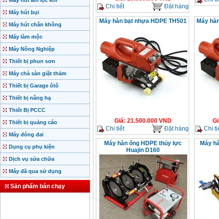
Máy hút ẩm lọc khí
Chi tiết
Đặt hàng
Máy hút bụi
Máy hàn bạt nhựa HDPE TH501
Máy hàn
Máy hút chân không
Máy làm mộc
Máy Nông Nghiệp
Thiết bị phun sơn
Máy chà sàn giặt thảm
Thiết bị Garage ôtô
Thiết bị nâng hạ
Thiết Bị PCCC
Giá
:
21.500.000
VND
Gi
Thiết bị quảng cáo
Chi tiết
Đặt hàng
Chi ti
Máy đóng đai
Máy hàn ống HDPE thủy lực
Máy hà
Dụng cụ phụ kiện
Huajin D160
Dịch vụ sửa chữa
Máy đã qua sử dụng
Sản phẩm bán chạy