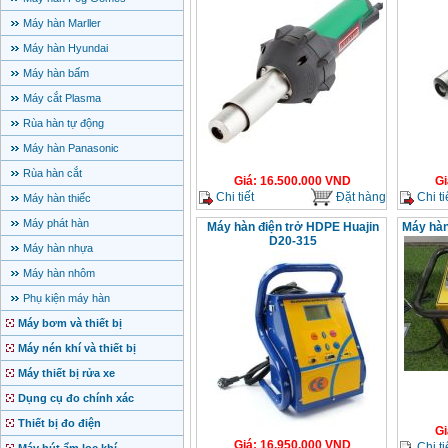
Máy hàn Marller
Máy hàn Hyundai
Máy hàn bấm
Máy cắt Plasma
Rùa hàn tự động
Máy hàn Panasonic
Rùa hàn cắt
Giá
:
16.500.000
VND
Gi
Chi tiết
Đặt hàng
Chi ti
Máy hàn thiếc
Máy phát hàn
Máy hàn điện trở HDPE Huajin
Máy hàn
D20-315
Máy hàn nhựa
Máy hàn nhôm
Phụ kiện máy hàn
Máy bơm và thiết bị
Máy nén khí và thiết bị
Máy thiết bị rửa xe
Dụng cụ đo chính xác
Thiết bị đo điện
Gi
Giá
:
16.950.000
VND
Chi ti