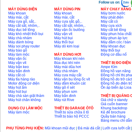
Follow us on
:
MÁY DÙNG ĐIỆN
MÁY DÙNG PIN
MÁY CHẠY XĂNG 
Máy khoan
Máy khoan
Máy bơm nước
Máy mài, cắt
Máy mài, cắt
Máy phát điện
Máy cưa gỗ, sắt,..
Máy cưa sắt, gỗ,..
Máy cắt cỏ
Máy cắt sắt, nhôm,..
Máy cắt sắt, nhôm,..
Máy cưa xích
Máy đục bê tông
Máy vặn ốc bulông
Máy cắt bê tông
Máy khò nhiệt thổi bụi
Máy vặn vít
Máy phun hóa chất
Máy chà nhám
Máy hút bụi
Máy phun áp lực
Máy đánh bóng
Máy thổi bụi
Máy đầm cóc / bàn
Máy soi phay router
Máy dò kim loại
Máy khoan đục
Máy bào gỗ
Máy thổi bụi
Máy làm mộc
MÁY DÙNG HƠI
Động cơ đầu nổ
Máy vặn ốc
Máy khoan khí nén
Máy vặn vít
Búa đục khí nén
THIÊT BỊ ĐO ĐIỆN
Máy bắn keo
Máy mài dũa hơi
Ampe Kìm
Máy bắn đinh
Máy chà nhám
Đồng hồ vạn năng
Máy cắt cỏ
Máy cưa máy cắt
Đồng hồ chỉ thị ph
Máy tỉa hàng rào
Máy vặn bu lông ốc vít
Đồng hồ đo trở các
Motor động cơ điện
Máy đầm khuôn cát
Đồng hồ đo điện tr
Máy hút ẩm
Máy gõ rỉ sét
Ổn áp biến áp Lioa
Máy hút bụi
Máy phun sơn
Máy chà sàn giặt thảm
Máy bắn đinh
THIỆT BỊ QUẢNG
Máy hút chân không
Máy rút Rive
Giá chữ x standy
Giá cuốn banner
DỤNG CỤ LÀM MỘC
THIÊT BỊ GARAGE ÔTÔ
Khung backdrop
Máy làm mộc
Thiết bị sửa chữa ô tô
Kệ để brochure
Thiết bị bảo hộ PCCC
Quầy bán hàng
Bảng menu chỉ dẫ
PHỤ TÙNG PHỤ KIỆN:
Mũi khoan mũi đục
|
Đá mài đá cắt
|
Lưỡi cưa lưỡi cắt