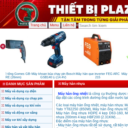
Trang chủ
Menu
Liên hệ
 bê tông Gomes GB-
Máy khoan búa chạy pin Bosch
Máy hàn que inverter FEG ARC
Máy c
01SRE (26mm)
GSB140 Li (14.4V)
215
Máy hàn nhựa
DANH MỤC SẢN PHẨM
Máy và dụng cụ điện
Máy hàn ống nhiệt
là công cụ thường được s
lắp đặt các công trình đường ống dẫn nước tạ
Máy và dụng cụ chạy pin
Các loại máy hàn ống nhiệt, máy hàn nhựa: M
Máy và dụng cụ khí nén
Yato YT82250 (850W), Máy hàn ống nhựa H
Máy và động cơ xăng
Máy hàn ống nhựa HDPE 4 kẹp D63-160, M
nhựa 200mm 4 kẹp HBF200 (2.31KW)......
Máy cơ khí xây dựng
Đặc điểm của máy hàn ống nhựa:
- Máy hàn ống nhựa rất dễ sử dụng, rất tiện lợ
Máy hàn và vật liệu hàn