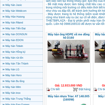
làm việc liên tục trong nhiều giờ, tuổi thọ của 
- Bề mặt máy được làm bằng chất liệu cao c
Máy hàn Jasic
trong những môi trường có điều kiện thời tiết 
như chịu va đập tốt, để tránh ảnh hưởng tới h
Máy hàn Weldcom
- Máy được trang bị hệ thống kiểm soát nhiệ
Máy Hàn Hutong
cũng như tránh xảy ra các sự cố về điện, đảm b
THIETBIPLAZA - Đại lý phân phối máy hàn ốn
Máy hàn Riland
quốc. Liên hệ 0986166533 để được tư vấn tốt 
Máy hàn Tiến Đạt
Máy hàn DONSUN
Máy hàn ống HDPE vít me đồng
Máy hà
hồ D160
Máy hàn EDON
Máy hàn Telwin
Máy hàn Hồng ký
Máy hàn rút tôn
Máy hàn Tân Thành
Máy hàn LG
Máy hàn Hero
Máy hàn Bu lông
Giá
:
12.933.000
VND
Gi
Máy hàn Wim
Chi tiết
Đặt hàng
Chi ti
Máy hàn inox
Máy hàn nhựa Triac AT 148.005
Máy 
Máy hàn Trung Thắng
(1600W)
Máy hàn Feg Gomes