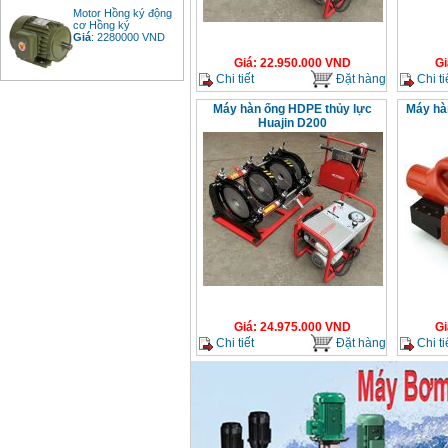
Motor Hồng ký động
cơ Hồng ký
Giá
:
2280000
VND
Giá
:
22.950.000
VND
Gi
Chi tiết
Đặt hàng
Chi ti
Bảng giá động cơ
Máy hàn ống HDPE thủy lực
Máy hà
diesel đầu nổ diesel
Huajin D200
Giá
:
6500000
VND
Bảng giá mũi khoan
rút lõi bê tông
Giá
:
330000
VND
Máy khoan Bosch đa
năng GBH 2-26DRE
(800W)
Giá
:
3980000
VND
Giá
:
24.975.000
VND
Gi
Chi tiết
Đặt hàng
Chi ti
Máy cưa xích chạy
xăng Stihl MS661
Giá
:
29900000
VND
Máy cắt góc đa năng
Makita LS1019L
(1510W)
Giá
:
14068000
VND