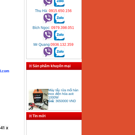
Thu Hà
: 0915.650.156
Bích Ngọc
: 0979.398.051
Mr Quang
:0936.132.359
Sản phẩm khuyến mại
l.com
Máy tẩy rửa mối hàn
inox điện hóa axit
1000W
Giá
:
3650000
VND
Tin mới
Bảng giá mũi khoan
rút lõi bê tông
Giá
:
330000
VND