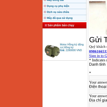
Máy đóng đai
Dụng cụ phụ kiện
Dịch vụ sửa chữa
Máy đã qua sử dụng
Sản phẩm bán chạy
Motor Hồng ký động
cơ Hồng ký
Giá
:
2280000
VND
Bảng giá động cơ
diesel đầu nổ diesel
Giá
:
6500000
VND
Bảng giá mũi khoan
rút lõi bê tông
Giá
:
330000
VND
Máy khoan Bosch đa