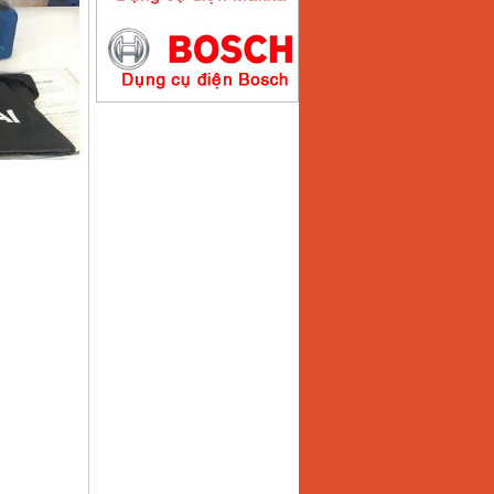
Máy hàn que điện tử
Hồng ký HK200E
Giá
:
4100000
VND
Máy hàn que điện tử
Hồng Ký HK200N
Giá
:
2870000
VND
Máy bơm nước
Koshin SEV 50X
Giá
:
5750000
VND