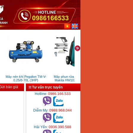
Máy nén khí Pegalion TM-V-
Máy phun rửa áp lực cao
Máy cắt xốp Bosch GSG 3
0.25/8-70L (3HP)
Makita HW102 (1300W)
(300mm)
ửi báo giá
Tư vấn trực tuyến
Hotline
: 0986.166.533
Diễm My
: 0988.968.044
Hải Yến
: 0936.390.588