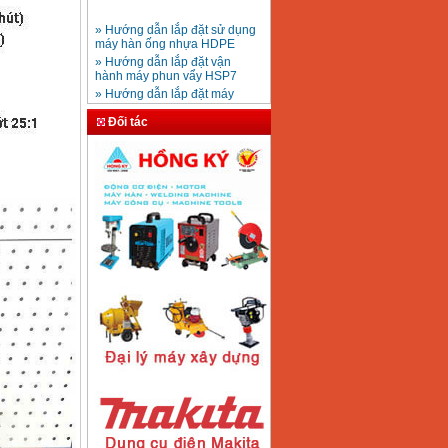
» Hướng dẫn lắp đặt sử dụng
máy hàn ống nhựa HDPE
Mũi khoan rút lõi bê
» Hướng dẫn lắp đặt vận
tông D20-D350
Giá
:
330000
VND
hành máy phun vẩy HSP7
» Hướng dẫn lắp đặt máy
bơm ly tâm trục ngang
» Máy nén khí Jetman
Máy khoan bàn
Đối tác
» HDSD Máy Hàn Ống Nhựa
600mm Hồng Ký
KD600 (250W)
HDPE quay tay thủy lực
Giá
:
3290000
VND
» Đại lý bán Máy hàn
DONSUN Thượng Hải
» Máy khoan rút lõi cầm tay
chạy điện pin
Máy hàn que Hồng
» Hình thức thanh toán tại
ký Jet SR200R
Giá
:
2350000
VND
Thiết Bị Plaza
» Máy ổn áp, máy biến áp
Fushin
» Các loại khí dùng cho máy
cắt kim loại Plasma
Máy hàn que điện tử
Hồng ký HK 200Z
Giá
:
2770000
VND
Máy hàn que điện tử
Hồng Ký HKM200D
Giá
:
2890000
VND