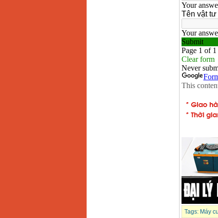
năng GBH 2-26DRE
(800W)
Giá
:
3980000
VND
Máy cưa xích chạy
xăng Stihl MS661
Giá
:
29900000
VND
Máy cắt góc đa năng
Makita LS1019L
(1510W)
Giá
:
14068000
VND
Bộ máy khoan 100
chi tiết Bosch GSB
13RE (650W)
Giá
:
2200000
VND
Máy khoan Bosch
GSB 16RE (750W)
Giá
:
1850000
VND
Động cơ xăng Honda
GX160 (5.5HP)
Giá
:
7200000
VND
Tags:
Máy cư