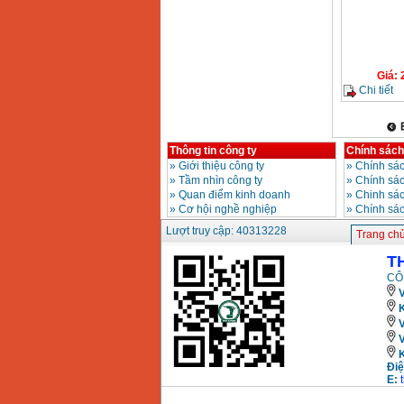
Giá
:
Chi tiết
Thông tin công ty
Chính sách
»
Giới thiệu công ty
»
Chính sác
»
Tầm nhìn công ty
»
Chính sá
»
Quan điểm kinh doanh
»
Chinh sác
»
Cơ hội nghề nghiệp
»
Chính sá
Lượt truy cập: 40313228
Trang ch
T
CÔ
V
K
Điệ
E: