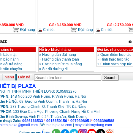
2.850.000
VND
Giá
:
3.150.000
VND
Giá
:
2.750.000
Đặt hàng
Chi tiết
Đặt hàng
Chi tiết
 công ty
Hỗ trợ khách hàng
Đối tác nhà cung cấp
h bảo mật
»
Hướng dẫn đặt hàng
»
Quan điểm hợp tác
ch bảo hành
»
Hướng dẫn thanh toán
»
Hình thức hợp tác
h đổi trả hàng
»
Các hình thức mua hàng
»
Chính sách hợp tác
ch vận chuyển
»
Sơ đồ đường đi
ủ
Menu
Liên hệ
HIẾT BỊ PLAZA
NG TY TNHH MINH THIÊN LONG: 0105892276
PHN:
14B Ngõ 200 Vĩnh Hưng, P. Vĩnh Hưng, Hà Nội
ho Hà Nội:
68 Đường Vĩnh Quỳnh, Thanh Trì, Hà Nội
VPĐN:
273 Trường Chinh, Q. Thanh Khê, TP. Đà Nẵng
VPHCM
: 133 Đào Cam Mộc, Phường Chánh Hưng,Hồ Chí Minh
Kho
Bình Dương:
Vĩnh Phú 24, Thuận An, Bình Dương
n thoại/ Zalo:
0986166533
*
0915650156
*
0979398051
*
0936390588
thietbiplaza@gmail.com
|
W:
thietbiplaza.com
|
maycokhixaydung.com