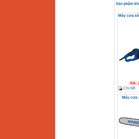
Sản phẩm kh
Máy cưa xí
Máy mài 100mm
Makita 9553B (710W)
Giá
:
1296000
VND
Giá
:
Chi tiết
Máy cưa 