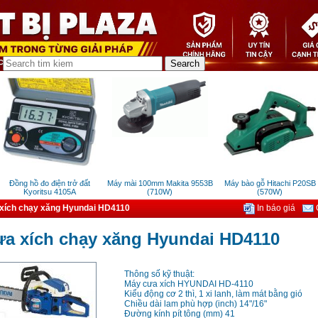
Đồng hồ đo điện trở đất
Máy mài 100mm Makita 9553B
Máy bào gỗ Hitachi P20SB
Kyoritsu 4105A
(710W)
(570W)
xích chạy xăng Hyundai HD4110
In báo giá
G
ưa xích chạy xăng Hyundai HD4110
Thông số kỹ thuật:
Máy cưa xích HYUNDAI HD-4110
Kiểu động cơ 2 thì, 1 xi lanh, làm mát bằng gió
Chiều dài lam phù hợp (inch) 14"/16"
Đường kính pít tông (mm) 41