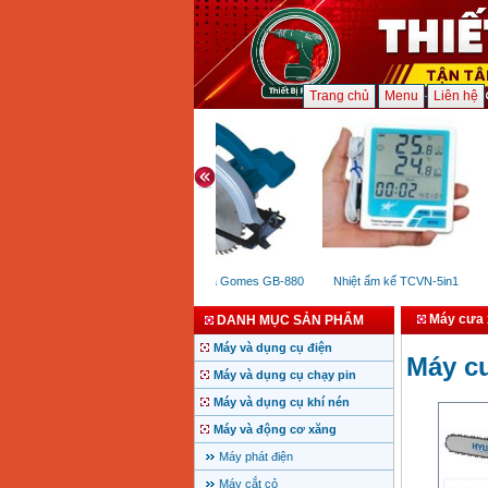
Trang chủ
Menu
Liên hệ
Máy cưa đĩa Gomes GB-880
Nhiệt ẩm kế TCVN-5in1
Máy cưa 
DANH MỤC SẢN PHẨM
Máy và dụng cụ điện
Máy c
Máy và dụng cụ chạy pin
Máy và dụng cụ khí nén
Máy và động cơ xăng
Máy phát điện
Máy cắt cỏ