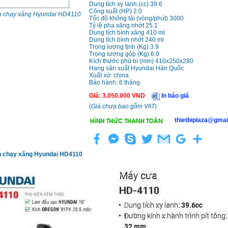
Dung tích xy lanh (cc) 39.6
Công suất (HP) 2.0
h chạy xăng Hyundai HD4110
Tốc độ không tải (vòng/phút) 3000
Tỷ lệ pha xăng:nhớt 25:1
Dung tích bình xăng 410 ml
Dung tích bình nhớt 240 ml
Trọng lượng tịnh (Kg) 3.9
Trọng lượng gộp (Kg) 6.0
Kích thước phủ bì (mm) 410x250x280
Hang sản xuất Hyundai Hàn Quốc
Xuất xứ: china
Bảo hành: 6 tháng
Giá
:
3.050.000
VND
In báo giá
(
Giá chưa bao gồm VAT
)
thietbiplaza@gmai
h chạy xăng Hyundai HD4110