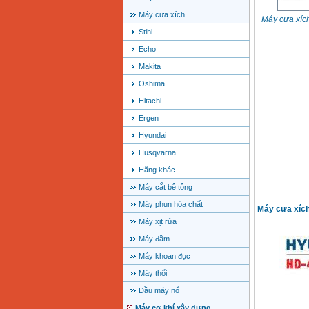
Máy cưa xích
Máy cưa xíc
Stihl
Echo
Makita
Oshima
Hitachi
Ergen
Hyundai
Husqvarna
Hãng khác
Máy cắt bê tông
Máy phun hóa chất
Máy cưa xíc
Máy xịt rửa
Máy đầm
Máy khoan đục
Máy thổi
Đầu máy nổ
Máy cơ khí xây dựng