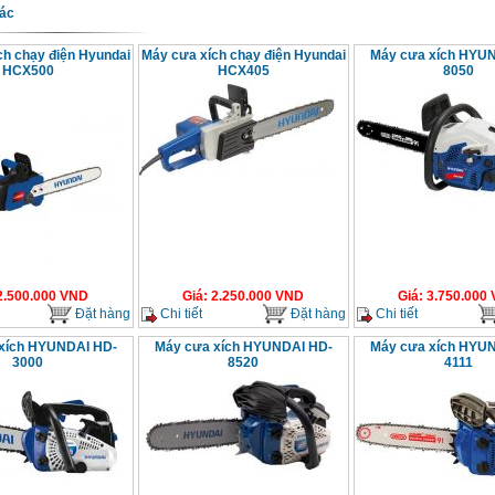
ác
ch chạy điện Hyundai
Máy cưa xích chạy điện Hyundai
Máy cưa xích HYU
HCX500
HCX405
8050
2.500.000
VND
Giá
:
2.250.000
VND
Giá
:
3.750.000
Đặt hàng
Chi tiết
Đặt hàng
Chi tiết
xích HYUNDAI HD-
Máy cưa xích HYUNDAI HD-
Máy cưa xích HYU
3000
8520
4111