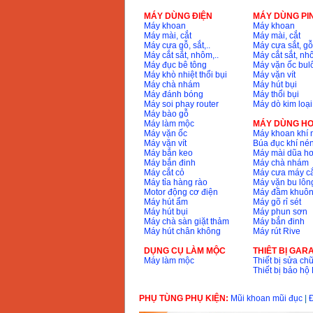
MÁY DÙNG ĐIỆN
MÁY DÙNG PI
Máy khoan
Máy khoan
Máy mài, cắt
Máy mài, cắt
Máy cưa gỗ, sắt,..
Máy cưa sắt, gỗ,
Máy cắt sắt, nhôm,..
Máy cắt sắt, nhô
Máy đục bê tông
Máy vặn ốc bul
Máy khò nhiệt thổi bụi
Máy vặn vít
Máy chà nhám
Máy hút bụi
Máy đánh bóng
Máy thổi bụi
Máy soi phay router
Máy dò kim loại
Máy bào gỗ
Máy làm mộc
MÁY DÙNG HƠ
Máy vặn ốc
Máy khoan khí 
Máy vặn vít
Búa đục khí né
Máy bắn keo
Máy mài dũa hơ
Máy bắn đinh
Máy chà nhám
Máy cắt cỏ
Máy cưa máy cắ
Máy tỉa hàng rào
Máy vặn bu lông
Motor động cơ điện
Máy đầm khuôn
Máy hút ẩm
Máy gõ rỉ sét
Máy hút bụi
Máy phun sơn
Máy chà sàn giặt thảm
Máy bắn đinh
Máy hút chân không
Máy rút Rive
DỤNG CỤ LÀM MỘC
THIÊT BỊ GAR
Máy làm mộc
Thiết bị sửa chữ
Thiết bị bảo h
PHỤ TÙNG PHỤ KIỆN:
Mũi khoan mũi đục
|
Đ