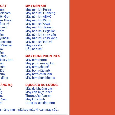
 CẮT
MÁY NÉN KHÍ
sic
Máy nén khí Puma
Weldcom
Máy nén khí Fusheng
ến Đạt
Máy nén khí ABAC
ân Thành
Máy nén khí Wing
ồng ký
Máy nen khí Arwa
iland
Máy nén khí Jetman
ero
Máy nén khí Pegalion
Wim
Máy nén khí chạy dầu
yundai
Máy nén khí chạy xăng
anasonic
Máy nén khí trục vít
G Welder
Máy sấy khí
nox
Đầu nén khí
bấm
lasma
MÁY BƠM / PHUN RỬA
t oxy gas
Máy bơm nước
hàn
Máy phun rửa áp lực
nhôm
Máy bơm đầu nổ
iếc
Máy bơm dầu mỡ
hựa
Máy bơm chìm tõm
ự động
Máy bơm bùn biogas
 NÂNG HẠ
DỤNG CỤ ĐO LƯỜNG
y
Máy đo khoảng cách
ng
Máy cân mực laser
ực
Thước cặp Panme
 điện
Máy thủy bình
ôm
Dụng cụ đo tổng hợp
ầu măng ranh, giá kẹp máy khoan,máy cắt,..