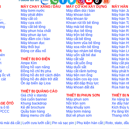
Follow us on
:
N
MÁY CHẠY XĂNG / DẦU
MÁY CƠ KHÍ XÂY DỰNG
MÁY HÀN
Máy bơm nước
Máy đầm dùi / bàn
Máy hàn Ja
Máy phát điện
Máy khoan bàn
Máy hàn 
..
Máy cắt cỏ
Máy khoan từ
Máy hàn Ti
m,..
Máy cưa xích
Khoan rút lõi bê tông
Máy hàn T
ông
Máy cắt bê tông
Máy mài bê tông
Máy hàn H
Máy phun hóa chất
Máy đục bê tông
Máy hàn R
Máy phun áp lực
Máy trộn bê tông
Máy hàn H
Máy đầm cóc / bàn
Máy cắt bê tông
Máy hàn 
Máy khoan đục
Máy bơm vũa bê tông
Máy hàn H
Máy thổi bụi
Máy xoa nền bê tông
Máy hàn P
I
Động cơ đầu nổ
Máy tạo nhám bê tông
Máy hàn L
nén
Máy uốn sắt bẻ đai
Máy hàn I
n
THIÊT BỊ ĐO ĐIỆN
Máy cắt sắt
Máy hàn 
i
Ampe Kìm
Máy cắt uốn ống
Máy cắt p
Đồng hồ vạn năng
Máy duỗi sắt
Rùa hàn cắ
t
Đồng hồ chỉ thị pha
Máy cắt rãnh tường
Máy phát 
 ốc vít
Đồng hồ đo trở cách điện
Máy tiện ren ống
Máy hàn 
 cát
Đồng hồ đo điện trở đất
Máy bấm cos ép cos
Máy hàn th
Ổn áp biến áp Lioa
Máy đột dập thủy lực
Máy hàn n
Máy khoan đất đá
Rùa hàn t
THIỆT BỊ QUẢNG CÁO
Giá chữ x standy
THIẾT BỊ PHUN SƠN
THIẾT BỊ
Giá cuốn banner
Máy phun sơn
Xe nâng ta
AGE ÔTÔ
Khung backdrop
Nồi trộn sơn
Xe đẩy hà
a ô tô
Kệ để brochure
Máy khuấy sơn
Kích thủy l
ộ PCCC
Quầy bán hàng
Máy bơm màng
Pa lăng tời
Bảng menu chỉ dẫn
Bút vẽ phun sơn
Thang nh
á mài đá cắt
|
Lưỡi cưa lưỡi cắt
|
Pin và sạc pin
|
Phụ kiện hàn cắt
|
Roto, stato, đ