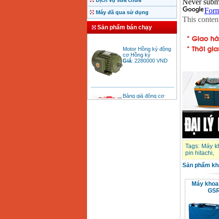
Dịch vụ sửa chữa
Máy đã qua sử dụng
Sản phẩm bán chạy
Motor Hồng ký động
cơ Hồng ký
Giá
:
2280000
VND
Bảng giá động cơ
diesel đầu nổ diesel
Giá
:
6500000
VND
Bảng giá mũi khoan
rút lõi bê tông
Giá
:
330000
VND
Tags:
Máy k
pin hitachi
,
Sản phẩm kh
Máy khoan Bosch đa
năng GBH 2-26DRE
(800W)
Máy khoan
Giá
:
3980000
VND
GSR
Máy cưa xích chạy
xăng Stihl MS661