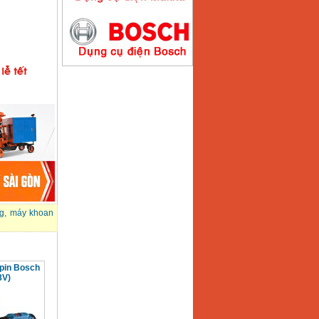
Máy hàn que điện tử
Hồng ký HK200E
Giá
:
4100000
VND
Máy hàn que điện tử
Hồng Ký HK200N
Giá
:
2870000
VND
Máy bơm nước
Koshin SEV 50X
Giá
:
5750000
VND
eg
,
máy khoan
pin Bosch
8V)