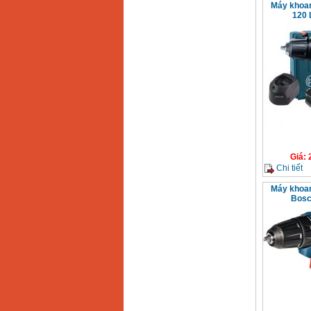
Máy khoan
120 
Giá
:
Chi tiết
Máy khoan
Bosc