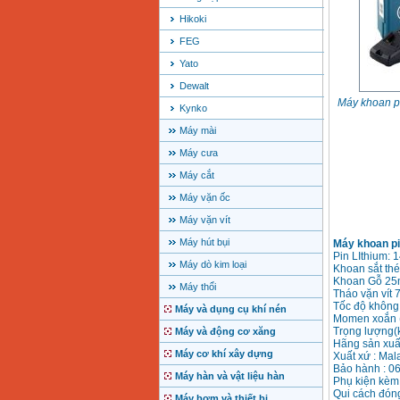
Hikoki
FEG
Yato
Dewalt
Máy khoan p
Kynko
Máy mài
Máy cưa
Máy cắt
Máy vặn ốc
Máy vặn vít
Máy hút bụi
Máy khoan pi
Pin LIthium: 
Máy dò kim loại
Khoan sắt th
Khoan Gỗ 2
Máy thổi
Tháo vặn vít
Tốc độ không t
Máy và dụng cụ khí nén
Momen xoắn 
Trọng lượng(k
Máy và động cơ xăng
Hãng sản xuấ
Máy cơ khí xây dựng
Xuất xứ : Mal
Bảo hành : 06
Máy hàn và vật liệu hàn
Phụ kiện kèm 
Qui cách đón
Máy bơm và thiết bị