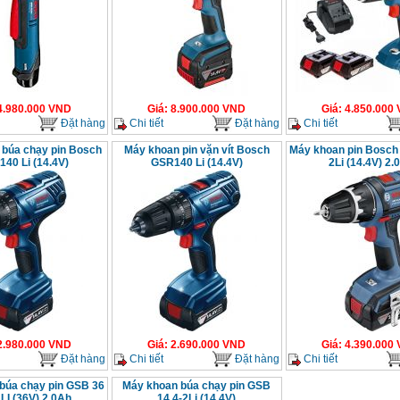
4.980.000
VND
Giá
:
8.900.000
VND
Giá
:
4.850.000
Đặt hàng
Chi tiết
Đặt hàng
Chi tiết
búa chạy pin Bosch
Máy khoan pin vặn vít Bosch
Máy khoan pin Bosch
40 Li (14.4V)
GSR140 Li (14.4V)
2Li (14.4V) 2.
2.980.000
VND
Giá
:
2.690.000
VND
Giá
:
4.390.000
Đặt hàng
Chi tiết
Đặt hàng
Chi tiết
búa chạy pin GSB 36
Máy khoan búa chạy pin GSB
LI (36V) 2.0Ah
14.4-2Li (14.4V)