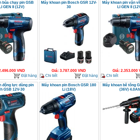
 búa chạy pin GSB
Máy khoan pin Bosch GSR 12V-
Máy khoan pin vặn v
LI GEN II (12V)
30
LI GEN II (12
2.496.000
VND
Giá
:
3.787.000
VND
Giá
:
2.353.000
Đặt hàng
Chi tiết
Đặt hàng
Chi tiết
 động lực dùng pin
Máy khoan pin Bosch GSR 180
Máy khoan bê tông G
h GSB 12V-30
Li (18V)
(36V) 4.0Ah