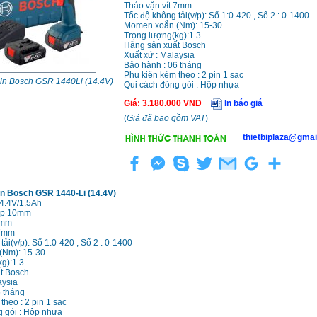
Tháo vặn vít 7mm
Tốc độ không tải(v/p): Số 1:0-420 , Số 2 : 0-1400
Momen xoắn (Nm): 15-30
Trọng lượng(kg):1.3
Hãng sản xuất Bosch
Xuất xứ : Malaysia
Bảo hành : 06 tháng
Phụ kiện kèm theo : 2 pin 1 sạc
in Bosch GSR 1440Li (14.4V)
Qui cách đóng gói : Hộp nhựa
Giá
:
3.180.000
VND
In báo giá
(
Giá đã bao gồm VAT
)
thietbiplaza@gmai
n Bosch GSR 1440-Li (14.4V)
14.4V/1.5Ah
ép 10mm
5mm
 7mm
ải(v/p): Số 1:0-420 , Số 2 : 0-1400
(Nm): 15-30
g):1.3
t Bosch
aysia
 tháng
theo : 2 pin 1 sạc
g gói : Hộp nhựa