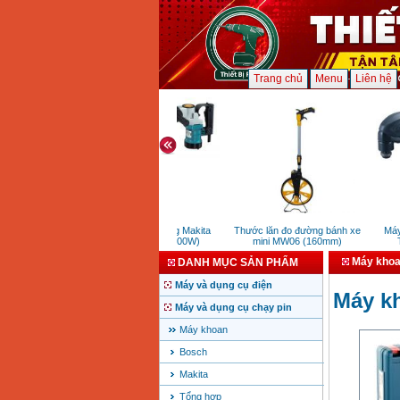
Trang chủ
Menu
Liên hệ
Máy đục bê tông Makita
Thước lăn đo đường bánh xe
Máy c
HM0810TA (900W)
mini MW06 (160mm)
TM
Máy khoa
DANH MỤC SẢN PHẨM
Máy và dụng cụ điện
Máy kh
Máy và dụng cụ chạy pin
Máy khoan
Bosch
Makita
Tổng hợp