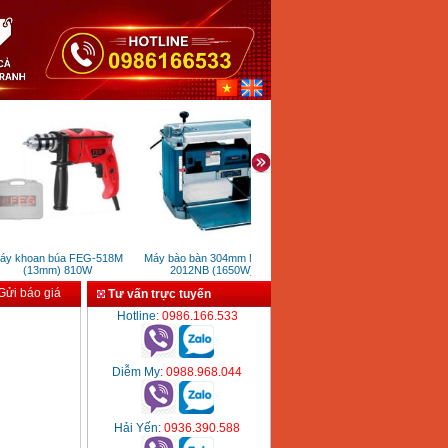
 khoan búa FEG-518M
Máy bào bàn 304mm Makita
Đèn chiếu sáng sự cố phòng nổ
M
(13mm) 810W
2012NB (1650W)
YF-808
ửi báo giá
Tư vấn trực tuyến
Hotline
: 0986.166.533
Diễm My
: 0988.968.044
Hải Yến
: 0936.390.588