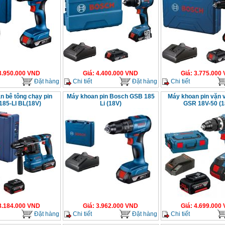
3.950.000
VND
Giá
:
4.400.000
VND
Giá
:
3.775.000
Đặt hàng
Chi tiết
Đặt hàng
Chi tiết
n bê tông chạy pin
Máy khoan pin Bosch GSB 185
Máy khoan pin vặn 
85-LI BL(18V)
Li (18V)
GSR 18V-50 (1
8.184.000
VND
Giá
:
3.962.000
VND
Giá
:
4.699.000
Đặt hàng
Chi tiết
Đặt hàng
Chi tiết