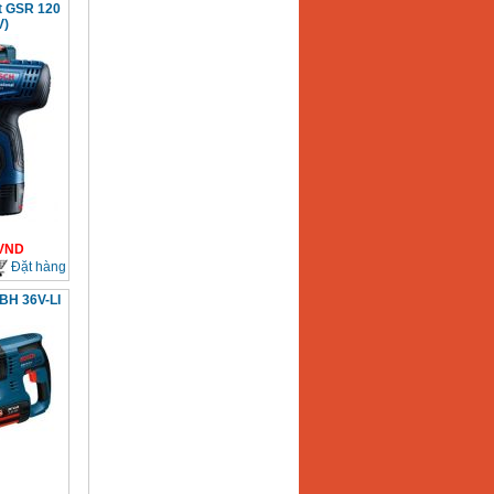
ít GSR 120
V)
VND
Đặt hàng
BH 36V-LI