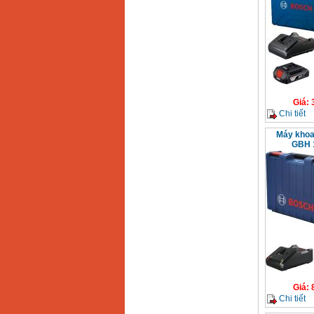
Giá
:
29900000
VND
Máy cắt góc đa năng
Makita LS1019L
(1510W)
Giá
:
14068000
VND
Bộ máy khoan 100
Giá
:
chi tiết Bosch GSB
Chi tiết
13RE (650W)
Giá
:
2200000
VND
Máy khoa
GBH 1
Máy khoan Bosch
GSB 16RE (750W)
Giá
:
1850000
VND
Động cơ xăng Honda
GX160 (5.5HP)
Giá
:
7200000
VND
Giá
:
Máy mài 100mm
Makita 9553B (710W)
Chi tiết
Giá
:
1296000
VND