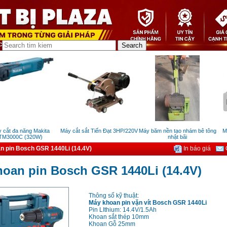
ắt đa năng Makita
Máy cắt sắt Tiến Đạt 3HP/220V
Máy băm nền tạo nhám bê tông
Máy
3000C (320W)
nhật bãi
n pin Bosch GSR 1440Li (14.4V)
In báo giá
G
oan pin Bosch GSR 1440Li (14.4V)
Thông số kỹ thuật:
Máy khoan pin vặn vít Bosch GSR 1440Li
Pin LIthium: 14.4V/1.5Ah
Khoan sắt thép 10mm
Khoan Gỗ 25mm