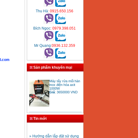
Thu Hà
: 0915.650.156
Bích Ngọc
: 0979.398.051
Mr Quang
:0936.132.359
l.com
Sản phẩm khuyến mại
Máy tẩy rửa mối hàn
inox điện hóa axit
1000W
Giá
:
3650000
VND
Bảng giá mũi khoan
rút lõi bê tông
Tin mới
Giá
:
330000
VND
» Hướng dẫn lắp đặt sử dụng
máy hàn ống nhựa HDPE