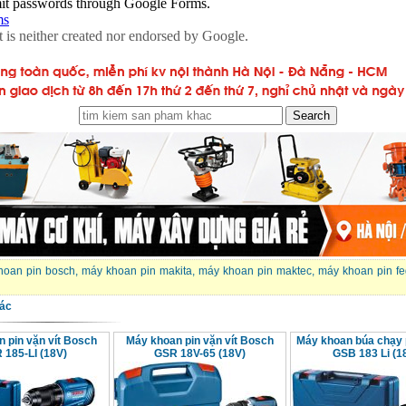
hoan pin bosch
,
máy khoan pin makita
,
máy khoan pin maktec
,
máy khoan pin f
ác
 pin vặn vít Bosch
Máy khoan pin vặn vít Bosch
Máy khoan búa chạy 
 185-LI (18V)
GSR 18V-65 (18V)
GSB 183 Li (1