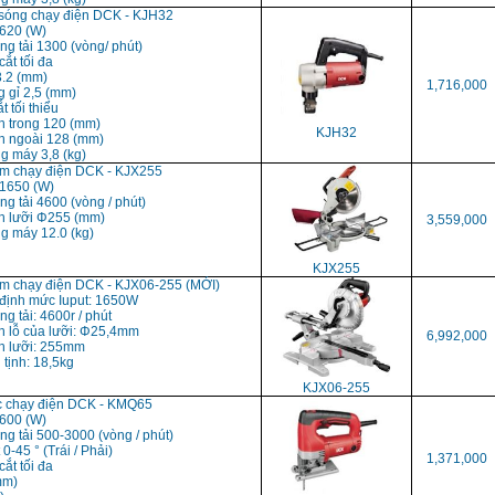
 sóng chạy điện DCK - KJH32
 620 (W)
ng tải 1300 (vòng/ phút)
cắt tối đa
3.2 (mm)
1,716,000
g gỉ 2,5 (mm)
t tối thiểu
h trong 120 (mm)
KJH32
h ngoài 128 (mm)
g máy 3,8 (kg)
m chạy điện DCK - KJX255
 1650 (W)
ng tải 4600 (vòng / phút)
h lưỡi Φ255 (mm)
3,559,000
ng máy 12.0 (kg)
KJX255
m chạy điện DCK - KJX06-255 (MỚI)
 định mức Iuput: 1650W
ng tải: 4600r / phút
h lỗ của lưỡi: Φ25,4mm
6,992,000
h lưỡi: 255mm
 tịnh: 18,5kg
KJX06-255
c chạy điện DCK - KMQ65
 600 (W)
ng tải 500-3000 (vòng / phút)
 0-45 ° (Trái / Phải)
1,371,000
cắt tối đa
mm)