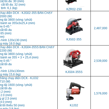
cắt tối đa: 30 (mm)
 cắt tối đa: 32 (mm)
tịnh: 6,1 (kg)
KZR02-150
t chạy điện DCK - KJG02-355 BÁN CHẠY
 2000 (W)
ng tải 3800 (vòng / phút)
c bánh xe 355x3x25,4 (mm)
tre 0-45 °
2,487,000
cắt tối đa
n 65 (mm)
mm)
KJG02-355
h hình 120x130 (mm)
ng máy 16.0 (kg)
t chạy điện DCK - KJG04-355S BÁN CHẠY
 2200 (W)
ng tải 3800 (vòng / phút)
c bánh xe 355 × 3 × 25,4 (mm)
tre 0-45 °
2,539,000
cắt tối đa
m
nh hình 120x130mm
KJG04-355S
ng máy 15,6 (kg)
 thẳng chạy điện DCK - KJJ32
 710 (W)
ng tải 1600 (vòng / phút)
cắt tối đa
3.2 (mm)
1,576,000
 2.0 (mm)
g gỉ 2,5 (mm)
4.0 (mm)
ắt tối thiểu 50 (mm)
KJJ32
g máy 3,8 (kg)