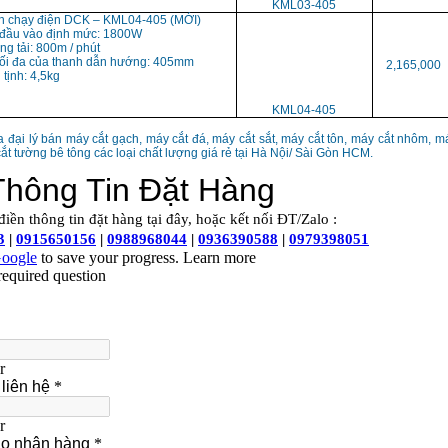
KML03-405
h chạy điện DCK – KML04-405 (MỚI)
 đầu vào định mức: 1800W
ng tải: 800m / phút
 tối đa của thanh dẫn hướng: 405mm
2,165,000
 tịnh: 4,5kg
KML04-405
a đại lý bán máy cắt gạch, máy cắt đá, máy cắt sắt, máy cắt tôn, máy cắt nhôm, m
ắt tường bê tông các loại chất lượng giá rẻ tại Hà Nội/ Sài Gòn HCM.