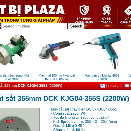
đầm bàn rung Niki
Máy mài 100mm Hyundai
Máy vặn vít Makita 6952
Má
3KW/380V
HMG1008 (850W)
(270W)
sắt 355mm DCK KJG04-355S (2200W)
In báo giá
G
ắt sắt 355mm DCK KJG04-355S (2200W)
Máy cắt sắt chạy điện DCK - KJG04-355S
- Công suất 2200 (W)
- Tốc độ không tải 3800 (vòng / phút)
- Kích thước bánh xe 355 × 3 × 25,4 (mm)
- Góc cắt Mitre 0-45 °
- Công suất cắt tối đa