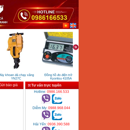
y khoan đá chạy xăng
Đồng hồ đo điện trở đất
Máy mài 180mm Makita
YN27C
Kyoritsu 4105A
M9000B (2000W)
ửi báo giá
Tư vấn trực tuyến
Hotline
: 0986.166.533
Diễm My
: 0988.968.044
Hải Yến
: 0936.390.588