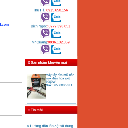
Thu Hà
: 0915.650.156
l.com
Bích Ngọc
: 0979.398.051
Mr Quang
:0936.132.359
Sản phẩm khuyến mại
Máy tẩy rửa mối hàn
inox điện hóa axit
1000W
Giá
:
3650000
VND
Bảng giá mũi khoan
rút lõi bê tông
Tin mới
Giá
:
330000
VND
» Hướng dẫn lắp đặt sử dụng
máy hàn ống nhựa HDPE