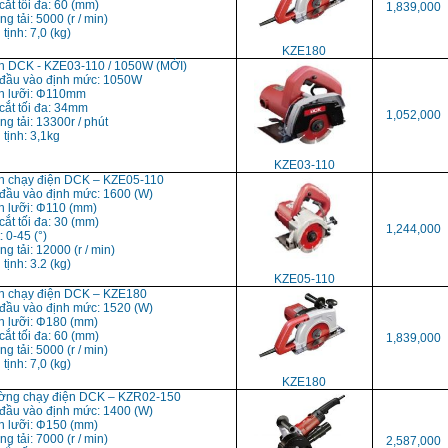
cắt tối đa: 60 (mm)
1,839,000
g tải: 5000 (r / min)
tịnh: 7,0 (kg)
KZE180
h DCK - KZE03-110 / 1050W (MỚI)
 đầu vào định mức: 1050W
nh lưỡi: Φ110mm
cắt tối đa: 34mm
1,052,000
ng tải: 13300r / phút
 tịnh: 3,1kg
KZE03-110
h chạy điện DCK – KZE05-110
 đầu vào định mức: 1600 (W)
h lưỡi: Φ110 (mm)
cắt tối đa: 30 (mm)
1,244,000
: 0-45 (°)
ng tải: 12000 (r / min)
tịnh: 3.2 (kg)
KZE05-110
h chạy điện DCK – KZE180
 đầu vào định mức: 1520 (W)
h lưỡi: Φ180 (mm)
cắt tối đa: 60 (mm)
1,839,000
g tải: 5000 (r / min)
tịnh: 7,0 (kg)
KZE180
ường chạy điện DCK – KZR02-150
 đầu vào định mức: 1400 (W)
h lưỡi: Φ150 (mm)
g tải: 7000 (r / min)
2,587,000