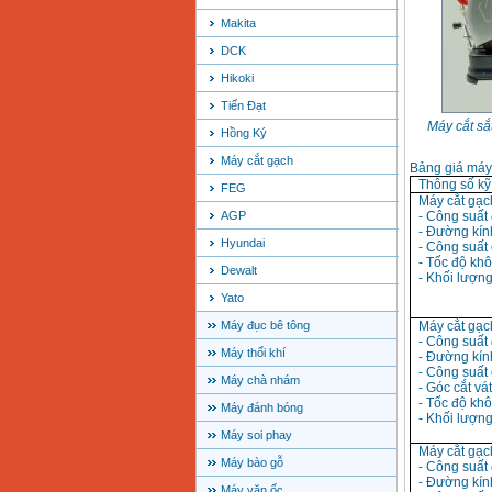
Makita
DCK
Hikoki
Tiến Đạt
Máy cắt s
Hồng Ký
Máy cắt gạch
Bảng giá máy
Thông số kỹ
FEG
Máy cắt gạc
AGP
- Công suất
- Đường kí
Hyundai
- Công suất 
- Tốc độ khô
Dewalt
- Khối lượng
Yato
Máy đục bê tông
Máy cắt gạc
- Công suất
Máy thổi khí
- Đường kín
- Công suất 
Máy chà nhám
- Góc cắt vát
- Tốc độ khô
Máy đánh bóng
- Khối lượng 
Máy soi phay
Máy cắt gạc
Máy bào gỗ
- Công suất
- Đường kín
Máy vặn ốc