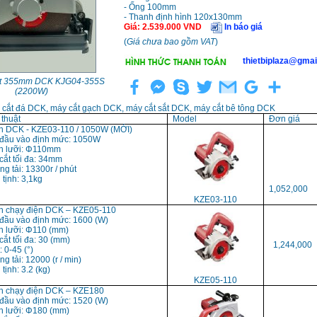
- Ống 100mm
- Thanh định hình 120x130mm
Giá
:
2.539.000
VND
In báo giá
(
Giá chưa bao gồm VAT
)
thietbiplaza@gmai
ắt 355mm DCK KJG04-355S
(2200W)
 cắt đá DCK, máy cắt gạch DCK, máy cắt sắt DCK, máy cắt bê tông DCK
 thuật
Model
Đơn giá
h DCK - KZE03-110 / 1050W (MỚI)
 đầu vào định mức: 1050W
nh lưỡi: Φ110mm
cắt tối đa: 34mm
ng tải: 13300r / phút
 tịnh: 3,1kg
1,052,000
KZE03-110
h chạy điện DCK – KZE05-110
 đầu vào định mức: 1600 (W)
h lưỡi: Φ110 (mm)
cắt tối đa: 30 (mm)
1,244,000
: 0-45 (°)
ng tải: 12000 (r / min)
tịnh: 3.2 (kg)
KZE05-110
h chạy điện DCK – KZE180
 đầu vào định mức: 1520 (W)
h lưỡi: Φ180 (mm)