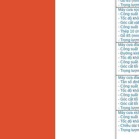
- Gỗ 65 (mm
Bộ máy khoan 100
- Trọng lượn
chi tiết Bosch GSB
Máy cưa sọ
13RE (650W)
- Công suất
Giá
:
2200000
VND
- Tốc độ khô
- Góc cắt vát
- Công suất 
- Thép 10 (
- Gỗ 85 (mm
Máy khoan Bosch
- Trọng lượn
GSB 16RE (750W)
Máy cưa đĩ
Giá
:
1850000
VND
- Công suất
- Đường kín
- Tốc độ khô
Động cơ xăng Honda
- Công suất 
GX160 (5.5HP)
- Góc cắt tối
Giá
:
7200000
VND
- Trọng lượn
Máy cưa đĩ
- Tần số đị
- Công suất
Máy mài 100mm
- Tốc độ khô
Makita 9553B (710W)
- Công suất 
Giá
:
1296000
VND
- Góc cắt tối
- Góc cắt tối
- Trọng lượ
Máy cưa xíc
- Công suất
- Tốc độ khô
- Chiều dài
- Trọng lượn