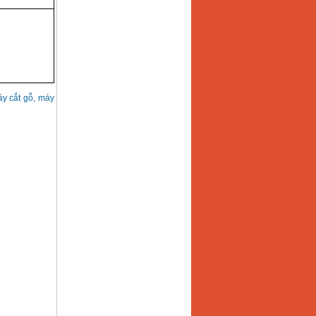
áy cắt gỗ, máy