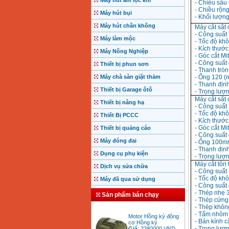
Máy hút ẩm lọc khí
- Chiều sâu 
- Chiều rộng
Máy hút bụi
- Khối lượng 
Máy hút chân không
Máy cắt sắ
- Công suất
Máy làm mộc
- Tốc độ khô
- Kích thướ
Máy Nông Nghiệp
- Góc cắt Mi
- Công suất 
Thiết bị phun sơn
- Thanh trò
Máy chà sàn giặt thảm
- Ống 120 (
- Thanh địn
Thiết bị Garage ôtô
- Trọng lượ
Máy cắt sắ
Thiết bị nâng hạ
- Công suất
- Tốc độ khô
Thiết Bị PCCC
- Kích thướ
- Góc cắt Mi
Thiết bị quảng cáo
- Công suất 
Máy đóng đai
- Ống 100m
- Thanh đị
Dụng cụ phụ kiện
- Trọng lượ
Máy cắt tôn
Dịch vụ sửa chữa
- Công suất
- Tốc độ khô
Máy đã qua sử dụng
- Công suất 
- Thép nhẹ 
Sản phẩm bán chạy
- Thép cứng
- Thép khôn
Motor Hồng ký động
- Tấm nhôm 
cơ Hồng ký
- Bán kính c
Giá
:
2280000
VND
- Trọng lượn