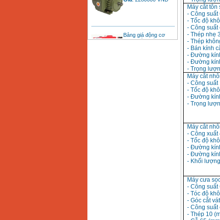
Máy cắt tôn
- Công suất
- Tốc độ khô
- Công suất 
Bảng giá động cơ
- Thép nhẹ 
diesel đầu nổ diesel
Giá
:
6500000
VND
- Thép khôn
- Bán kính cắ
- Đường kín
- Đường kín
- Trọng lượn
Bảng giá mũi khoan
Máy cắt nhô
rút lõi bê tông
Giá
:
330000
VND
- Công suất
- Tốc độ khô
- Đường kín
- Trọng lượ
Máy khoan Bosch đa
năng GBH 2-26DRE
(800W)
Máy cắt nhô
Giá
:
3980000
VND
- Công xuất
- Tốc độ khô
- Đường kín
Máy cưa xích chạy
- Đường kín
xăng Stihl MS661
Giá
:
29900000
VND
- Khối lượng
Máy cưa sọ
Máy cắt góc đa năng
Makita LS1019L
- Công suất
(1510W)
- Tóc độ khô
Giá
:
14068000
VND
- Góc cắt vát
- Công suất 
- Thép 10 (