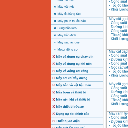
- Công suất 
- Tốc độ khôn
Máy vặn vít
- Khối lượng 
Máy tỉa hàng rào
Máy cắt gạc
Máy phun thuốc sâu
- Công suất
- Đường kí
Sung bắn keo
- Công suất 
- Tốc độ khô
Máy bắn đinh
- Khối lượng
Máy sạc ác quy
Motor động cơ
Máy cắt gạc
- Công suất
Máy và dụng cụ chạy pin
- Đường kín
- Công suất 
Máy và dụng cụ khí nén
- Góc cắt vát
Máy và động cơ xăng
- Tốc độ khô
- Khối lượng 
Máy cơ khí xây dựng
Máy cắt gạc
Máy hàn và vật liệu hàn
- Công suất
- Đường kín
Máy bơm và thiết bị
- Công suất 
Máy nén khí và thiết bị
- Tốc độ khôn
- Khối lượng 
Máy thiết bị rửa xe
Máy rãnh t
Dụng cụ đo chính xác
- Công suất
Thiết bị đo điện
- Đường kín
- Tốc độ khôn