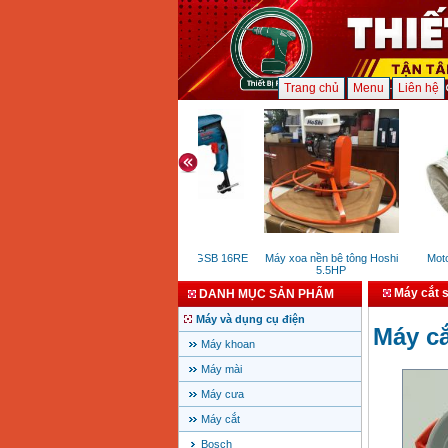
Trang chủ
Menu
Liên hệ
Máy khoan Bosch GSB 16RE
Máy xoa nền bê tông Hoshi
Motor 
(750W)
5.5HP
Máy cắt 
DANH MỤC SẢN PHẨM
Máy và dụng cụ điện
Máy c
Máy khoan
Máy mài
Máy cưa
Máy cắt
Bosch