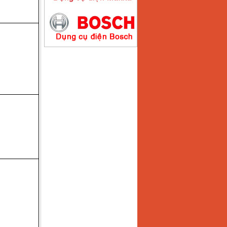
Máy hàn que điện tử
Hồng ký HK200E
Giá
:
4100000
VND
Máy hàn que điện tử
Hồng Ký HK200N
Giá
:
2870000
VND
Máy bơm nước
Koshin SEV 50X
Giá
:
5750000
VND