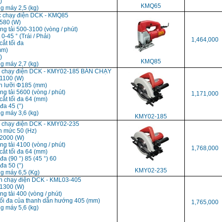
)
KMQ65
g máy 2,5 (kg)
c chạy điện DCK - KMQ85
 580 (W)
ng tải 500-3100 (vòng / phút)
 0-45 ° (Trái / Phải)
1,464,000
cắt tối đa
mm)
)
KMQ85
g máy 2,7 (kg)
a chạy điện DCK - KMY02-185 BÁN CHẠY
 1100 (W)
h lưỡi Φ185 (mm)
ng tải 5600 (vòng / phút)
1,171,000
cắt tối đa 64 (mm)
 đa 45 (°)
g máy 3,6 (kg)
KMY02-185
a chạy điện DCK - KMY02-235
nh mức 50 (Hz)
 2000 (W)
ng tải 4100 (vòng / phút)
1,768,000
cắt tối đa 64 (mm)
 đa (90 °) 85 (45 °) 60
 đa 50 (°)
KMY02-235
ng máy 6,5 (Kg)
h chạy điện DCK - KML03-405
 1300 (W)
ng tải 400 (vòng / phút)
 tối đa của thanh dẫn hướng 405 (mm)
1,765,000
g máy 5,6 (kg)