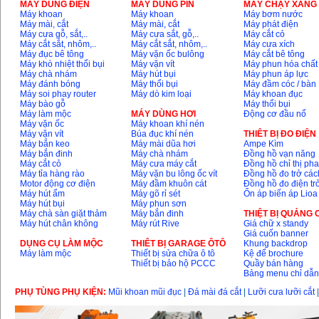
MÁY DÙNG ĐIỆN
MÁY DÙNG PIN
MÁY CHẠY XĂNG 
Máy cắt góc đa năng
Máy khoan
Máy khoan
Máy bơm nước
Makita LS1019L
Máy mài, cắt
Máy mài, cắt
Máy phát điện
(1510W)
Máy cưa gỗ, sắt,..
Máy cưa sắt, gỗ,..
Máy cắt cỏ
Giá
:
14068000
VND
Máy cắt sắt, nhôm,..
Máy cắt sắt, nhôm,..
Máy cưa xích
Máy đục bê tông
Máy vặn ốc bulông
Máy cắt bê tông
Máy khò nhiệt thổi bụi
Máy vặn vít
Máy phun hóa chất
Máy chà nhám
Máy hút bụi
Máy phun áp lực
Bộ máy khoan 100
Máy đánh bóng
Máy thổi bụi
Máy đầm cóc / bàn
chi tiết Bosch GSB
Máy soi phay router
Máy dò kim loại
Máy khoan đục
13RE (650W)
Máy bào gỗ
Máy thổi bụi
Giá
:
2200000
VND
Máy làm mộc
MÁY DÙNG HƠI
Động cơ đầu nổ
Máy vặn ốc
Máy khoan khí nén
Máy vặn vít
Búa đục khí nén
THIÊT BỊ ĐO ĐIỆN
Máy bắn keo
Máy mài dũa hơi
Ampe Kìm
Máy bắn đinh
Máy chà nhám
Đồng hồ vạn năng
Máy khoan Bosch
Máy cắt cỏ
Máy cưa máy cắt
Đồng hồ chỉ thị ph
GSB 16RE (750W)
Máy tỉa hàng rào
Máy vặn bu lông ốc vít
Đồng hồ đo trở các
Giá
:
1850000
VND
Motor động cơ điện
Máy đầm khuôn cát
Đồng hồ đo điện tr
Máy hút ẩm
Máy gõ rỉ sét
Ổn áp biến áp Lioa
Máy hút bụi
Máy phun sơn
Động cơ xăng Honda
Máy chà sàn giặt thảm
Máy bắn đinh
THIỆT BỊ QUẢNG
GX160 (5.5HP)
Máy hút chân không
Máy rút Rive
Giá chữ x standy
Giá
:
7200000
VND
Giá cuốn banner
DỤNG CỤ LÀM MỘC
THIÊT BỊ GARAGE ÔTÔ
Khung backdrop
Máy làm mộc
Thiết bị sửa chữa ô tô
Kệ để brochure
Thiết bị bảo hộ PCCC
Quầy bán hàng
Bảng menu chỉ dẫ
Máy mài 100mm
Makita 9553B (710W)
PHỤ TÙNG PHỤ KIỆN:
Mũi khoan mũi đục
|
Đá mài đá cắt
|
Lưỡi cưa lưỡi cắt
Giá
:
1296000
VND