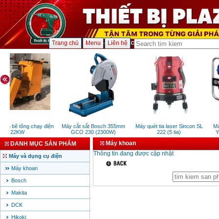
Trang chủ
Menu
Liên hệ
sàn bê tông chạy điện
Máy cắt sắt Bosch 355mm
Máy quét tia laser Sincon SL
Má
22KW
GCO 230 (2300W)
222 (5 tia)
Ya
Máy khoan
DANH MỤC SẢN PHẨM
Thông tin đang được cập nhật
Máy và dụng cụ điện
Máy khoan
Bosch
Makita
DCK
Hikoki