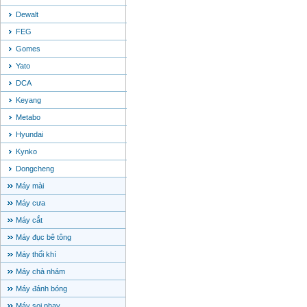
Dewalt
FEG
Gomes
Yato
DCA
Keyang
Metabo
Hyundai
Kynko
Dongcheng
Máy mài
Máy cưa
Máy cắt
Máy đục bê tông
Máy thổi khí
Máy chà nhám
Máy đánh bóng
Máy soi phay