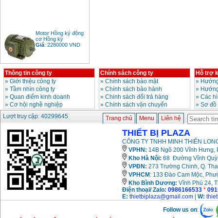
Motor Hồng ký động
cơ Hồng ký
Giá
:
2280000
VND
Thông tin công ty
Chính sách công ty
Hỗ trợ 
Bảng giá động cơ
»
Giới thiệu công ty
»
Chính sách bảo mật
»
Hướng
diesel đầu nổ diesel
»
Tầm nhìn công ty
»
Chính sách bảo hành
»
Hướng
Giá
:
6500000
VND
»
Quan điểm kinh doanh
»
Chinh sách đổi trả hàng
»
Các h
»
Cơ hội nghề nghiệp
»
Chính sách vận chuyển
»
Sơ đồ
Lượt truy cập: 40299645
Trang chủ
Menu
Liên hệ
Bảng giá mũi khoan
rút lõi bê tông
Giá
:
330000
VND
THIẾT BỊ PLAZA
CÔNG TY TNHH MINH THIÊN LONG
VPHN:
14B Ngõ 200 Vĩnh Hưng, P
Kho Hà Nội:
68 Đường Vĩnh Quỳnh
Máy khoan Bosch đa
năng GBH 2-26DRE
VPĐN:
273 Trường Chinh, Q. Tha
(800W)
VPHCM
: 133 Đào Cam Mộc, Phư
Giá
:
3980000
VND
Kho
Bình Dương:
Vĩnh Phú 24, 
Điện thoại/ Zalo:
0986166533
*
091
Máy cưa xích chạy
E:
thietbiplaza@gmail.com
|
W:
thie
xăng Stihl MS661
Giá
:
29900000
VND
Follow us on
: